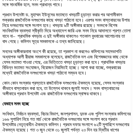
সঙ্গে সাংঘর্ষিক হলে, সনদ প্রাধান্য পাবে।
প্রধান উপদেষ্টা ড. মুহাম্মদ ইউনূসের মতামতে খসড়াটি চূড়ান্ত করার পর আগামীকাল
শুক্রবার রাজনৈতিক দলগুলোর কাছে খসড়া পাঠানো হবে। এরপর সনদ বাস্তবায়নের উপায়
নিয়ে দলগুলোর সঙ্গে সংলাপ হবে। খসড়ায় ৯টি অঙ্গীকার রয়েছে। সনদকে বিশেষ
সাংবিধানিক ব্যবস্থা স্বীকৃতি দিয়ে অধ্যাদেশ জারি এবং সনদ নিয়ে আদালতে প্রশ্ন তোলা
যাবে না– প্রাথমিক খসড়ায় এ দুই অঙ্গীকার থাকলেও গতকাল বুধবারের আলোচনায় তা
বাদ গেছে। কমিশন সূত্র সমকালকে এ তথ্য জানিয়েছে।
সনদের অঙ্গীকারনামা অংশে কী রয়েছে, তা প্রকাশ না করলেও কমিশনের সহসভাপতি
অধ্যাপক আলী রীয়াজ সমকালকে বলেছেন, রাজনৈতিক দল এবং বিশেষজ্ঞদের কাছ থেকে
যেসব মতামত পাওয়া গেছে, এর ভিত্তিতে খসড়া চূড়ান্ত করা হবে। প্রাথমিক খসড়ায়
বিভিন্ন মতামত সংযোজন, বিয়োজন নিয়মিতই হচ্ছে। আশা করা যাচ্ছে, শুক্রবারের
মধ্যেই রাজনৈতিক দলগুলোকে খসড়া পাঠানো সম্ভব হবে।
কোন কোন সংস্কার প্রস্তাবে রাজনৈতিক দলগুলোর ঐকমত্য হয়েছে, সেসব সংস্কার
কীভাবে বাস্তবায়ন করা হবে, তা উল্লেখ থাকবে জুলাই সনদে। সনদ বাস্তবায়নের
অঙ্গীকারে প্রধান উপদেষ্টা এবং রাজনৈতিক দলগুলোর স্বাক্ষর থাকবে।
যেভাবে সনদ হচ্ছে
সংবিধান, নির্বাচন ব্যবস্থা, বিচার বিভাগ, জনপ্রশাসন, দুদক এবং পুলিশ সংস্কার কমিশনের
১৬৬ সুপারিশ নিয়ে গত মার্চ থেকে রাজনৈতিক দলগুলোর সঙ্গে সংলাপ করে প্রধান
উপদেষ্টার নেতৃত্বাধীন ঐকমত্য কমিশন। প্রথম দফার সংলাপে ৬২টি সুপারিশে দলগুলোর
ঐকমত্য হয়েছে। গত ৩ জুন থেকে ৩১ জুলাই পর্যন্ত ২৩ দিন হয় দ্বিতীয় ধাপের