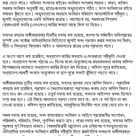
করা যেতে পারে। অভিমত সংসদের বাইরেও সংবিধান সংস্কার সম্ভব। কারণ, বর্তমান
সরকার সংবিধান অনুযায়ী নয়, ছাত্র-জনতার অভ্যুত্থানে গঠিত। ফলে সংবিধানের বাইরে
সমাধান খুঁজতে হবে। অভ্যুত্থানের মাধ্যমে সংবিধান পরিবর্তন আন্তর্জাতিক স্বীকৃত।
জুলাই অভ্যুত্থানের একই অধিকার রয়েছে। আলোচনা হয়, সরকারের লিগ্যাল
ফ্রেমওয়ার্ক অর্ডার (এলএফও) জারির ক্ষমতা আছে কিনা তা নিয়েও।
সনদের খসড়ার অঙ্গীকারনামার দ্বিতীয় দফায় বলা হয়েছে, জনগণের সর্বজনীন অভিপ্রায়ের
সুস্পষ্ট এবং সর্বোচ্চ অভিব্যক্তির ভিত্তিতে জুলাই সনদ প্রণয়ন করায় সনদের সব বিধান,
নীতি ও সিদ্ধান্ত বিদ্যমান আইন ও আদালতের রায়ের ওপর প্রাধান্য পাবে।
এ অংশে আগে বলা হয়েছিল, অধ্যাদেশ জারির মাধ্যমে এ-সংক্রান্ত স্বীকৃতি দেওয়া
হবে। অধ্যাদেশ সংসদ গঠনের ৩০ দিনের মধ্যে অনুমোদনের বাধ্যবাধকতা থাকায় কমিশন
বিশেষজ্ঞদের মতামতে অধ্যাদেশ জারির চিন্তা বাদ দিয়েছে। কমিশন সূত্র জানিয়েছে,
অধ্যাদেশ-পরবর্তী সংসদে অনুমোদন না হলে পুরো সনদই ঝুঁকিতে পড়তে পারে।
অঙ্গীকারনামার তৃতীয় দফায় বলা হয়েছে, সনদের ব্যাখ্যা দেবে আপিল বিভাগ। প্রাথমিক
খসড়ায় বলা হয়েছিল, প্রয়োগ ও বৈধতাসংক্রান্ত প্রশ্নেরও জবাব দেবে আপিল বিভাগ।
তবে তাও বাদ দেওয়া হয়েছে। চতুর্থ দফায় বলা হয়েছে, সনদকে আইনগত বলবৎ হিসেবে
গণ্য করা হবে। এই বিষয়ে আদালতে প্রশ্ন তোলা যাবে না– বলে যে শর্ত ছিল তা বাদ
দেওয়া হয়েছে। কমিশন সূত্র জানিয়েছে, দায়মুক্তির বিতর্কিত পথে তারা যেতে চান না।
পঞ্চম দফায় বলা হয়েছে, সনদ বাস্তবায়নে সংবিধান ও আইনে প্রয়োজনীয় সংশোধন,
পরিমার্জন, পরিবর্তন, লিখন, পুনর্লিখন করতে হবে। পরের দফায় বলা হয়েছে, সনদের আইন
সুরক্ষায় পূর্ণ নিশ্চয়তা থাকবে। বৈষম্যবিরোধী আন্দোলন এবং চব্বিশের গণঅভ্যুত্থানের
ঐতিহাসিক তাৎপর্যকে সংবিধানে রাষ্ট্রীয় স্বীকৃতি দিতে রাজনৈতিক দলগুলো অঙ্গীকারবদ্ধ