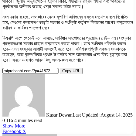
থাকবে। জুলাই অভ্যুত্থানের হত্যার বিচার, শহীদদের রাষ্ট্রীয় মর্যাদা এবং আহতদের
পুনর্বাসনের অঙ্গীকার রয়েছে খসড়া সনদের অষ্টম দফায়।
নবম দফায় রয়েছে, সংস্কারের যেসব সুপারিশ অবিলম্বে বাস্তবায়নযোগ্য বলে বিবেচিত
হবে, সেগুলো কালক্ষেপণ ছাড়াই সরকার ও সংশ্লিষ্ট কর্তৃপক্ষ নির্বাচনের আগেই বাস্তবায়নে
যথাযথ ও কার্যকর পদক্ষেপ নেবে।
বিএনপি আগে থেকেই বলে আসছে, সংবিধান সংশোধনের প্রয়োজন নেই– এমন সংস্কার
প্রস্তাবগুলো সরকার চাইলে বাস্তবায়ন করতে পারবে। তবে সংবিধান পরিবর্তন করতে
হবে– এমন সংস্কার আগামী সংসদেই হতে হবে। কমিশনসংশ্লিষ্ট একজন সমকালকে
বলেছেন, আজ বৃহস্পতিবার প্রধান উপদেষ্টার সঙ্গে আলোচনায় এসব বিষয় চূড়ান্ত করা
হবে। সনদে ভাষাগত আরও কিছু অদল-বদল হতে পারে।
Copy URL
Kasar Dewan
Last Updated: August 14, 2025
0
116
4 minutes read
Show More
LinkedIn
Pinterest
Reddit
WhatsApp
Telegram
Viber
Share
Facebook
X