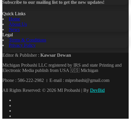
Subscribe to our mailing list to get the new updates!
Quick Links
Home
About Us
News
Legal
Terms & Conditions
Privacy Policy
Editor & Publisher :
Kawsar Dewan
Michigan Probashi LLC registered by IRS and state Printing and
Electronic Media publish from USA 🇺🇸 Michigan
Phone : 586-222-2982 । E-mail : miprobashi@gmail.com
All Rights Reserved: © 2026 MI Probashi | By
DevBid
Facebook
X
LinkedIn
YouTube
Back
to