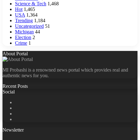
Science & Tech
1,468
Hot
1,465
USA
1,364
Trending
1,184
Uncategorized
51
Michigan
44
Election
2
Crime
1
About Portal
MI Probashi is a renowned news portal which provides real and
authentic news for you.
Recent Posts
Social
Facebook
X
LinkedIn
YouTube
Newsletter