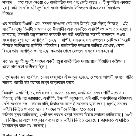
সংলাপ। এতে অংশ নেওয়া ৩০ রাজনৈতিক দল এবং জোট আরও ১১টি সুপারিশে একমত
হয়। কমিশন বাকি ৯টি সুপারিশে সংখ্যাগরিষ্ঠতার ভিত্তিতে ঐকমত্যের সিদ্ধান্ত
দিয়েছে।
এর সাতটিতে বিএনপি এবং সমমনা দলগুলো নোট অব ডিসেন্ট (আপত্তি) দিয়েছে। এই
সাতটির মধ্যে তিনটিতে জামায়াতে ইসলামীর এবং একটিতে এনসিপিরও আপত্তি রয়েছে।
জামায়াত, ইসলামী আন্দোলনসহ কয়েকটি দল নারী প্রার্থীদের সরাসরি মনোনয়ন দেওয়া-
সংক্রান্ত সুপারিশে আপত্তি দিয়েছে। সিপিবি, বাসদসহ বাম দলগুলোর নোট অব ডিসেন্ট
দিয়েছে সংবিধানের মূলনীতি পরিবর্তনে। রাজনৈতিক দলগুলো জানিয়ে রেখেছে, যেসব
বিষয়ে তারা আপত্তি জানিয়েছে, ক্ষমতায় গেলে সেগুলো বাস্তবায়ন করবে না।
গত ২৮ জুলাই জুলাই সনদের একটি নমুনা রাজনৈতিক দলগুলোকে দিয়েছিল কমিশন।
এতে সাত দফা অঙ্গীকার ছিল।
চতুর্থ দফায় বলা হয়েছিল, যেসব সংস্কারে ঐকমত্য হয়েছে, সেগুলো আগামী সংসদে গঠিত
সরকার পরবর্তী দুই বছরের মধ্যে বাস্তবায়ন করবে।
বিএনপি, এলডিপি, ১২ দলীয় জোট, সমমনা ১১ দল, এনডিএম, লেবার পার্টি এতে সায়
দিলেও; রাজি নয় জামায়াত, এনসিপি, ইসলামী আন্দোলন, এবি পার্টি, গণঅধিকার পরিষদসহ
বেশি সংখ্যক দল। তাদের দাবি, নির্বাচনের আগেই সংস্কার হতে হবে। জুলাই সনদের
আইনি ভিত্তি থাকতে হবে। সনদের অধীনে নির্বাচন হতে হবে।
কমিশন সূত্র জানিয়েছে, ২৮টি দল প্রথম খসড়া সনদের বিষয়ে মতামত জানিয়েছে। ১৮টি
দল নির্বাচনের আগে সংস্কার এবং সনদের আইনি ভিত্তি চেয়েছে। জামায়াত এ দাবিতে
ইতোমধ্যে রাজপথে নেমেছে।
Related Articles