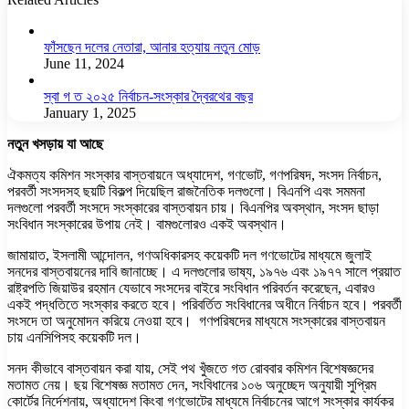
ফাঁসছেন দলের নেতারা, আনার হত্যায় নতুন মোড়
June 11, 2024
স্বা গ ত ২০২৫ নির্বাচন-সংস্কার দ্বৈরথের বছর
January 1, 2025
নতুন খসড়ায় যা আছে
ঐকমত্য কমিশন সংস্কার বাস্তবায়নে অধ্যাদেশ, গণভোট, গণপরিষদ, সংসদ নির্বাচন,
পরবর্তী সংসদসহ ছয়টি বিকল্প দিয়েছিল রাজনৈতিক দলগুলো। বিএনপি এবং সমমনা
দলগুলো পরবর্তী সংসদে সংস্কারের বাস্তবায়ন চায়। বিএনপির অবস্থান, সংসদ ছাড়া
সংবিধান সংস্কারের উপায় নেই। বামগুলোরও একই অবস্থান।
জামায়াত, ইসলামী আন্দোলন, গণঅধিকারসহ কয়েকটি দল গণভোটের মাধ্যমে জুলাই
সনদের বাস্তবায়নের দাবি জানাচ্ছে। এ দলগুলোর ভাষ্য, ১৯৭৬ এবং ১৯৭৭ সালে প্রয়াত
রাষ্ট্রপতি জিয়াউর রহমান যেভাবে সংসদের বাইরে সংবিধান পরিবর্তন করেছেন, এবারও
একই পদ্ধতিতে সংস্কার করতে হবে। পরিবর্তিত সংবিধানের অধীনে নির্বাচন হবে। পরবর্তী
সংসদে তা অনুমোদন করিয়ে নেওয়া হবে। গণপরিষদের মাধ্যমে সংস্কারের বাস্তবায়ন
চায় এনসিপিসহ কয়েকটি দল।
সনদ কীভাবে বাস্তবায়ন করা যায়, সেই পথ খুঁজতে গত রোববার কমিশন বিশেষজ্ঞদের
মতামত নেয়। ছয় বিশেষজ্ঞ মতামত দেন, সংবিধানের ১০৬ অনুচ্ছেদ অনুযায়ী সুপ্রিম
কোর্টের নির্দেশনায়, অধ্যাদেশ কিংবা গণভোটের মাধ্যমে নির্বাচনের আগে সংস্কার কার্যকর