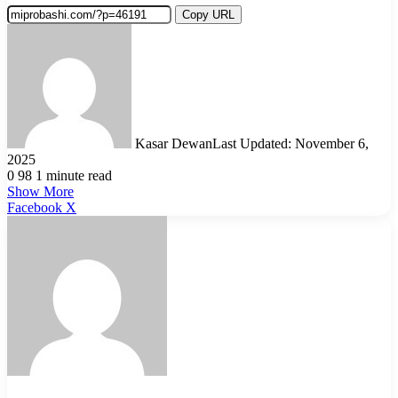
Copy URL
Kasar Dewan
Last Updated: November 6,
2025
0
98
1 minute read
Show More
LinkedIn
Pinterest
Reddit
WhatsApp
Telegram
Viber
Share
Facebook
X
via
Email