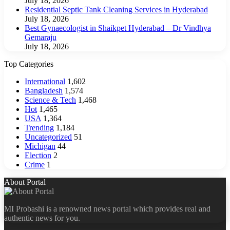
July 18, 2026
Residential Septic Tank Cleaning Services in Hyderabad
July 18, 2026
Best Gynaecologist in Shaikpet Hyderabad – Dr Vindhya
Gemaraju
July 18, 2026
Top Categories
International
1,602
Bangladesh
1,574
Science & Tech
1,468
Hot
1,465
USA
1,364
Trending
1,184
Uncategorized
51
Michigan
44
Election
2
Crime
1
About Portal
MI Probashi is a renowned news portal which provides real and
authentic news for you.