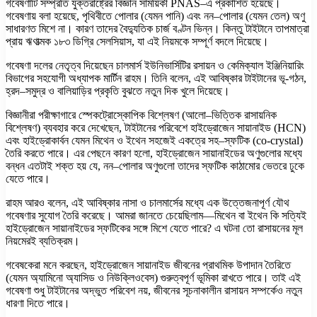
গবেষণাটি সম্প্রতি যুক্তরাষ্ট্রের বিজ্ঞান সাময়িকী PNAS–এ প্রকাশিত হয়েছে।
গবেষণায় বলা হয়েছে, পৃথিবীতে পোলার (যেমন পানি) এবং নন–পোলার (যেমন তেল) অণু
সাধারণত মিশে না। কারণ তাদের বৈদ্যুতিক চার্জ বণ্টন ভিন্ন। কিন্তু টাইটানে তাপমাত্রা
প্রায় ঋণাত্মক ১৮৩ ডিগ্রি সেলসিয়াস, যা এই নিয়মকে সম্পূর্ণ বদলে দিয়েছে।
গবেষণা দলের নেতৃত্ব দিয়েছেন চালমার্স ইউনিভার্সিটির রসায়ন ও কেমিক্যাল ইঞ্জিনিয়ারিং
বিভাগের সহযোগী অধ্যাপক মার্টিন রাহম। তিনি বলেন, এই আবিষ্কার টাইটানের ভূ-গঠন,
হ্রদ–সমুদ্র ও বালিয়াড়ির প্রকৃতি বুঝতে নতুন দিক খুলে দিয়েছে।
বিজ্ঞানীরা পরীক্ষাগারে স্পেকট্রোস্কোপিক বিশ্লেষণ (আলো–ভিত্তিক রাসায়নিক
বিশ্লেষণ) ব্যবহার করে দেখেছেন, টাইটানের পরিবেশে হাইড্রোজেন সায়ানাইড (HCN)
এবং হাইড্রোকার্বন যেমন মিথেন ও ইথেন সহজেই একত্রে সহ–স্ফটিক (co-crystal)
তৈরি করতে পারে। এর পেছনে কারণ হলো, হাইড্রোজেন সায়ানাইডের অণুগুলোর মধ্যে
বন্ধন এতটাই শক্ত হয় যে, নন–পোলার অণুগুলো তাদের স্ফটিক কাঠামোর ভেতরে ঢুকে
যেতে পারে।
রাহম আরও বলেন, এই আবিষ্কার নাসা ও চালমার্সের মধ্যে এক উত্তেজনাপূর্ণ যৌথ
গবেষণার সুযোগ তৈরি করেছে। আমরা জানতে চেয়েছিলাম—মিথেন বা ইথেন কি সত্যিই
হাইড্রোজেন সায়ানাইডের স্ফটিকের সঙ্গে মিশে যেতে পারে? এ ঘটনা তো রাসায়নের মূল
নিয়মেরই ব্যতিক্রম।
গবেষকেরা মনে করছেন, হাইড্রোজেন সায়ানাইড জীবনের প্রাথমিক উপাদান তৈরিতে
(যেমন অ্যামিনো অ্যাসিড ও নিউক্লিওবেস) গুরুত্বপূর্ণ ভূমিকা রাখতে পারে। তাই এই
গবেষণা শুধু টাইটানের অদ্ভুত পরিবেশ নয়, জীবনের সূচনাকালীন রাসায়ন সম্পর্কেও নতুন
ধারণা দিতে পারে।