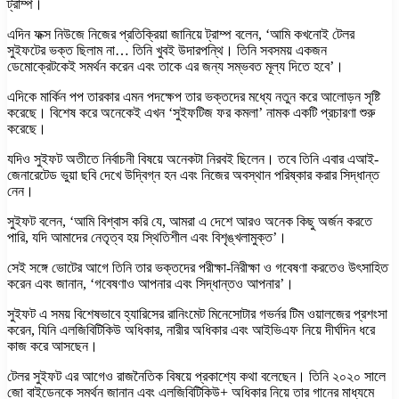
ট্রাম্প।
এদিন ফক্স নিউজে নিজের প্রতিক্রিয়া জানিয়ে ট্রাম্প বলেন, ‘আমি কখনোই টেলর
সুইফটের ভক্ত ছিলাম না… তিনি খুবই উদারপন্থি। তিনি সবসময় একজন
ডেমোক্রেটকেই সমর্থন করেন এবং তাকে এর জন্য সম্ভবত মূল্য দিতে হবে’।
এদিকে মার্কিন পপ তারকার এমন পদক্ষেপ তার ভক্তদের মধ্যে নতুন করে আলোড়ন সৃষ্টি
করেছে। বিশেষ করে অনেকেই এখন ‘সুইফটিজ ফর কমলা’ নামক একটি প্রচারণা শুরু
করেছে।
যদিও সুইফট অতীতে নির্বাচনী বিষয়ে অনেকটা নিরবই ছিলেন। তবে তিনি এবার এআই-
জেনারেটেড ভুয়া ছবি দেখে উদ্বিগ্ন হন এবং নিজের অবস্থান পরিষ্কার করার সিদ্ধান্ত
নেন।
সুইফট বলেন, ‘আমি বিশ্বাস করি যে, আমরা এ দেশে আরও অনেক কিছু অর্জন করতে
পারি, যদি আমাদের নেতৃত্ব হয় স্থিতিশীল এবং বিশৃঙ্খলামুক্ত’।
সেই সঙ্গে ভোটের আগে তিনি তার ভক্তদের পরীক্ষা-নিরীক্ষা ও গবেষণা করতেও উৎসাহিত
করেন এবং জানান, ‘গবেষণাও আপনার এবং সিদ্ধান্তও আপনার’।
সুইফট এ সময় বিশেষভাবে হ্যারিসের রানিংমেট মিনেসোটার গভর্নর টিম ওয়ালজের প্রশংসা
করেন, যিনি এলজিবিটিকিউ অধিকার, নারীর অধিকার এবং আইভিএফ নিয়ে দীর্ঘদিন ধরে
কাজ করে আসছেন।
টেলর সুইফট এর আগেও রাজনৈতিক বিষয়ে প্রকাশ্যে কথা বলেছেন। তিনি ২০২০ সালে
জো বাইডেনকে সমর্থন জানান এবং এলজিবিটিকিউ+ অধিকার নিয়ে তার গানের মাধ্যমে