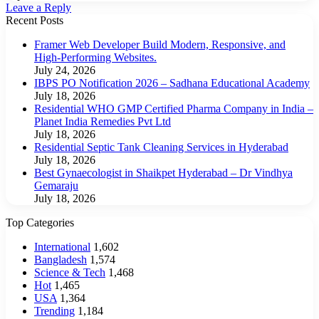
Leave a Reply
Recent Posts
Framer Web Developer Build Modern, Responsive, and
High-Performing Websites.
July 24, 2026
IBPS PO Notification 2026 – Sadhana Educational Academy
July 18, 2026
Residential WHO GMP Certified Pharma Company in India –
Planet India Remedies Pvt Ltd
July 18, 2026
Residential Septic Tank Cleaning Services in Hyderabad
July 18, 2026
Best Gynaecologist in Shaikpet Hyderabad – Dr Vindhya
Gemaraju
July 18, 2026
Top Categories
International
1,602
Bangladesh
1,574
Science & Tech
1,468
Hot
1,465
USA
1,364
Trending
1,184