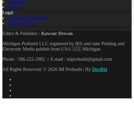
About Us
News
Legal
Terms & Conditions
Privacy Policy
Editor & Publisher :
Kawsar Dewan
Michigan Probashi LLC registered by IRS and state Printing and
Electronic Media publish from USA 🇺🇸 Michigan
Phone : 586-222-2982 । E-mail : miprobashi@gmail.com
All Rights Reserved: © 2026 MI Probashi | By
DevBid
Facebook
X
LinkedIn
YouTube
Back
to
top
button