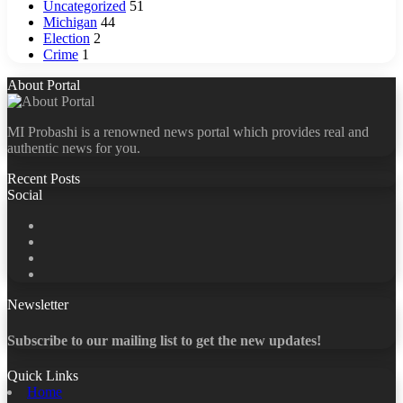
Uncategorized
51
Michigan
44
Election
2
Crime
1
About Portal
MI Probashi is a renowned news portal which provides real and
authentic news for you.
Recent Posts
Social
Facebook
X
LinkedIn
YouTube
Newsletter
Subscribe to our mailing list to get the new updates!
Quick Links
Home