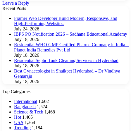
Leave a Reply
Recent Posts
Framer Web Developer Build Modern, Responsive, and
High-Performing Websites.
July 24, 2026
IBPS PO Notification 2026 – Sadhana Educational Academy
July 18, 2026
Residential WHO GMP Certified Pharma Company in India –
Planet India Remedies Pvt Ltd
July 18, 2026
Residential Septic Tank Cleaning Services in Hyderabad
July 18, 2026
Best Gynaecologist in Shaikpet Hyderabad – Dr Vindhya
Gemaraju
July 18, 2026
Top Categories
International
1,602
Bangladesh
1,574
Science & Tech
1,468
Hot
1,465
USA
1,364
Trending
1,184