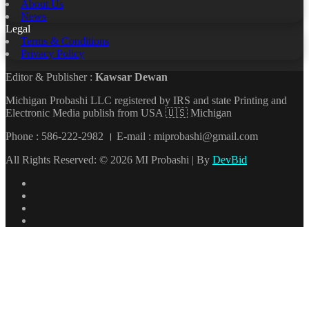
About Us
News
Legal
Terms & Conditions
Privacy Policy
Editor & Publisher :
Kawsar Dewan
Michigan Probashi LLC registered by IRS and state Printing and
Electronic Media publish from USA 🇺🇸 Michigan
Phone : 586-222-2982 । E-mail : miprobashi@gmail.com
All Rights Reserved: © 2026 MI Probashi | By
DevBid
Facebook
X
LinkedIn
YouTube
Back
to
top
button