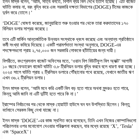
ইলন মাস্ক বলেন, ‘আমি, সত্যি বলতে, বিশাল ব্যয় বিল দেখে হতাশ হয়েছি। এটি বাজেট
ঘাটতি কমায় না, বরং বৃদ্ধি করে এবং সরকারি দক্ষতা বিভাগের (DOGE) টিমের কাজকে
দুর্বল করে তোলে।’
‘DOGE’ ঘোষণা করেছে, জানুয়ারিতে শুরু হওয়ার পর থেকে তারা করদাতাদের ১৭০
বিলিয়ন ডলার সাশ্রয় করেছে।
তবে এটি মার্কিন আন্তর্জাতিক উন্নয়ন সংস্থাকে ধ্বংস করেছে এবং অন্যান্য প্রতিষ্ঠানে
কর্মী সংখ্যা কমিয়ে দিয়েছে। একটি পরামর্শদাতা সংস্থা অনুসারে, DOGE-এর
পদক্ষেপগুলো প্রায় ২,৭৫,০০০ জন সরকারি লোককে ছাঁটাইয়ের জন্য দায়ী।
বিপরীতে, কংগ্রেসনাল বাজেট অফিসের মতে, ‘ওয়ান বিগ বিউটিফুল বিল অ্যাক্ট’ আগামী
১০ বছরে ফেডারেল বাজেট ঘাটতি ৩.৮ ট্রিলিয়ন ডলার বৃদ্ধি করবে বলে ধারণা করা হচ্ছে।
২০২৫ সালে ঘাটতি প্রায় ২ ট্রিলিয়ন ডলারে পৌঁছানোর পথে রয়েছে, যেখানে জাতীয় ঋণ
এখন ৩৬.২ ট্রিলিয়ন ডলার।
ইলন মাস্ক বলেন, ‘আমি মনে করি একটি বিল বড় হতে পারে অথবা সুন্দরও হতে পারে,
কিন্তু আমি জানি না এটি দুটিই হতে পারে কি না।’
ট্রাম্পের নির্বাচনের পর থেকে মাস্ক হোয়াইট হাউসে ঘন ঘন উপস্থিত ছিলেন। কিন্তু
বর্তমানে সেরকম কিছু দেখা যাচ্ছে না।
ইলন মাস্ক ‘DOGE’-এর কাজ স্থগিত করে বলেছেন, তিনি এখন নিজের কোম্পানিগুলো
পরিচালনার ওপর মনোযোগ দেওয়ার পরিকল্পনা করছেন, যার মধ্যে রয়েছে ‘X’, ‘Tesla’
এবং ‘SpaceX’।