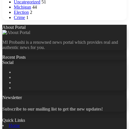
Uncategorized
51
Michigan
44
Election
2
Crime
1
About Portal
MI Probashi is a renowned news portal which provides real and
authentic news for you.
Recent Posts
Social
Facebook
X
LinkedIn
YouTube
Newsletter
Subscribe to our mailing list to get the new updates!
Quick Links
Home