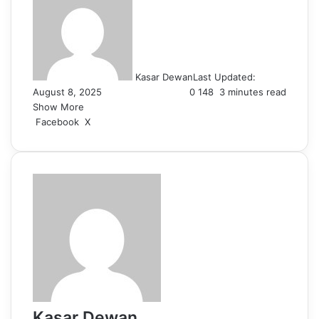
Kasar Dewan
Last Updated:
August 8, 2025
0
148
3 minutes read
Show More
LinkedIn
Pinterest
Reddit
WhatsApp
Telegram
Viber
Share
Facebook
X
via
Email
Kasar Dewan