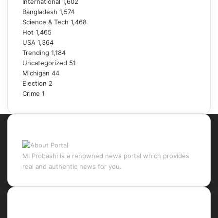
International
1,602
Bangladesh
1,574
Science & Tech
1,468
Hot
1,465
USA
1,364
Trending
1,184
Uncategorized
51
Michigan
44
Election
2
Crime
1
About Portal
MI Probashi is a renowned news portal which provides
real and authentic news for you.
Recent Posts