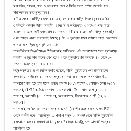
রাসায়নিক, পাদুকা, রত্ন ও অলঙ্কার, বস্ত্র ও চিংড়ির মতো দেশীয় রফতানি খাত
মারাত্মকভাবে ক্ষতিগ্রস্ত হবে।
রাশিয়া থেকে নয়াদিল্লির তেল ক্রয় অব্যাহত থাকায় শাস্তি হিসেবে বুধবার মার্কিন
প্রেসিডেন্ট ডোনাল্ড ট্রাম্প ভারতীয় পণ্যের উপর অতিরিক্ত ২৫ শতাংশ শুল্ক আরোপ
করেছেন। এতে মোট শুল্কারোপ ৫০ শতাংশে পৌঁছেছে। তবে এই শাস্তি যুক্তরাষ্ট্র
এখন পর্যন্ত কেবল ভারতকেই দিয়েছে। চীন ও তুরস্কের মতো রাশিয়ার অন্য ক্রেতাদের
এ ধরণের শাস্তির মুখোমুখি হতে হয়নি।
ভারতভিত্তিক থিঙ্ক ট্যাঙ্ক জিটিআরআই জানিয়েছে, এই শুল্কারোপের ফলে যুক্তরাষ্ট্রে
ভারতীয় পণ্যের দাম অনেক বেশি হবে। এতে যুক্তরাষ্ট্রগামী রফতানি ৪০ থেকে ৫০
শতাংশ পর্যন্ত হ্রাস পেতে পারে।
নতুন শুল্কারোপের পর জিটিআরআই বলেছে, মার্কিন যুক্তরাষ্ট্রে জৈব রাসায়নিকের
রফতানিতে অতিরিক্ত ৫৪ শতাংশ শুল্কারোপ করা হবে। অন্য যেসব খাতে উচ্চ
শুল্কারোপ করা হবে তার মধ্যে রয়েছে কার্পেট (৫২.৯ শতাংশ), পোশাক-বোনা (৬৩.৯
শতাংশ), টেক্সটাইল, তৈরি পোশাক (৫৯ শতাংশ), হীরা, সোনা ও পণ্য (৫২.১
শতাংশ), যন্ত্রপাতি (৫১.৩ শতাংশ), আসবাবপত্র, বিছানাপত্র ও গদি (৫২.৩
শতাংশ)।
৩১ জুলাই ঘোষিত ২৫ শতাংশ শুল্ক ৭ আগস্ট (ভারতীয় সময় সকাল ৯.৩০ মিনিট)
থেকে কার্যকর হবে। অতিরিক্ত ২৫ শতাংশ শুল্ক ২৭ আগস্ট থেকে মার্কিন যুক্তরাষ্ট্র
বাস্তবায়ন করবে। এগুলো মার্কিন যুক্তরাষ্ট্রে বিদ্যমান স্ট্যান্ডার্ড আমদানি শুল্কের
অতিরিক্ত হবে।