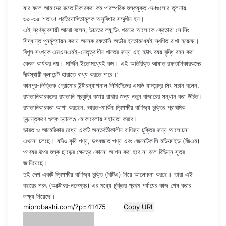
যার ফলে আমাদের রফতানিকারকরা কম পারস্পরিক শুল্কযুক্ত দেশগুলোর তুলনায়
৩০-৩৫ শতাংশ প্রতিযোগিতামূলক অসুবিধার সম্মুখীন হন।
এই স্বর্ণব্যবসায়ী আরো বলেন, উচ্চতর ল্যান্ডিং খরচের আলোকে ক্রেতারা সোর্সিং
সিদ্ধান্ত পুনর্মূল্যায়ন করায় অনেক রফতানি অর্ডার ইতোমধ্যেই স্থগিত রাখা হয়েছে।
বিপুল সংখ্যক এমএসএমই-নেতৃত্বাধীন খাতের জন্য এই হঠাৎ ব্যয় বৃদ্ধি বহন করা
কেবল কার্যকর নয়। মার্জিন ইতোমধ্যেই কম। এই অতিরিক্ত আঘাত রফতানিকারকদের
দীর্ঘস্থায়ী ক্লায়েন্ট হারাতে বাধ্য করতে পারে।’
কানপুর-ভিত্তিক গ্রোমোর ইন্টারন্যাশনাল লিমিটেডের এমডি যাদবেন্দ্র সিং সচান বলেন,
রফতানিকারকদের রফতানি প্রবৃদ্ধি বজায় রাখার জন্য নতুন বাজারের সন্ধান করা উচিত।
রফতানিকারকরা আশা করছেন, ভারত-মার্কিন দ্বিপক্ষীয় বাণিজ্য চুক্তির প্রাথমিক
চূড়ান্তকরণ শুল্ক চ্যালেঞ্জ মোকাবেলায় সহায়তা করবে।
ভারত ও আমেরিকার মধ্যে একটি অন্তর্বর্তীকালীন বাণিজ্য চুক্তির জন্য আলোচনা
এখনো চলছে। যদিও কৃষি পণ্য, দুগ্ধজাত পণ্য এবং জেনেটিকালি মডিফাইড (জিএম)
পণ্যের উপর শুল্ক ছাড়ের ক্ষেত্রে কোনো আপস করা হবে না বলে বিভিন্ন সূত্র
জানিয়েছে।
দুই দেশ একটি দ্বিপক্ষীয় বাণিজ্য চুক্তি (বিটিএ) নিয়ে আলোচনা করছে। তারা এই
বছরের শরৎ (অক্টোবর-নভেম্বর) এর মধ্যে চুক্তির প্রথম পর্যায়ের কাজ শেষ করার
লক্ষ্য নিয়েছে।
Copy URL