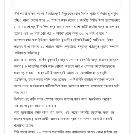
তিনি আরো বলেন, আমরা ইতোমধ্যেই ইকুয়েডর থেকে বিশাল প্রতিযোগিতার মুখোমুখি
হচ্ছি। কারণ তাদের মাত্র ১৫ শতাংশ শুল্ক রয়েছে। ভারতীয় চিংড়ির উপর ইতোমধ্যেই
২.৪৯ শতাংশ অ্যান্টি-ডাম্পিং শুল্ক এবং ৫.৭৭ শতাংশ কাউন্টারভেলিং শুল্ক আরোপ করা
হচ্ছে। এই ২৫ শতাংশের পরে ৭ আগস্ট থেকে শুল্ক ৩৩.২৬ শতাংশ হবে।’
কনফেডারেশন অফ ইন্ডিয়ান টেক্সটাইল ইন্ডাস্ট্রি (সিআইটিআই) জানিয়েছে, ‘তারা
ভারতের উপর কার্যকর ৫০ শতাংশ মার্কিন শুল্কহারের সম্ভাব্য প্রতিকূল প্রভাব সম্পর্কে
‘গভীরভাবে উদ্বিগ্ন।’
তারা আরো বলেছে, মার্কিন যুক্তরাষ্ট্র বস্ত্র ও পোশাক রফতানির জন্য ভারতের বৃহত্তম
বাজার। ৬ আগস্টের মার্কিন শুল্ক ঘোষণা ভারতের বস্ত্র ও পোশাক রফতানিকারকদের
জন্য বড় ধাক্কা। কারণ এটি ইতোমধ্যেই আমরা যে চ্যালেঞ্জিংয়ের মুখোমুখি
হয়েছিলাম, তাকে আরো জটিল করে তুলেছে। এটি মার্কিন বাজারে অন্যান্য অনেক
দেশের সাথে কার্যকরভাবে প্রতিযোগিতা করার আমাদের সক্ষমতা উল্লেখযোগ্যভাবে দুর্বল
করে দেবে।
বিবৃতিতে এই কঠিন সময় পোশাক খাতকে সাহায্য করার জন্য জরুরিভাবে পদক্ষেপ
নেয়ারও আহ্বান জানানো হয়েছে।
কামা জুয়েলারির এমডি কলিন শাহ বলেন, এই পদক্ষেপ ভারতীয় রফতানির জন্য এক
গুরুতর ধাক্কা। কারণ মার্কিন বাজারে ভারতের প্রায় ৫৫ শতাংশ রফতানি সরাসরি
প্রভাবিত হয়েছে।
তিনি আরো বলেন, ৫০ শতাংশ পারস্পরিক শুল্ক কার্যকরভাবে ব্যয়ের বোঝা চাপিয়ে দেয়।