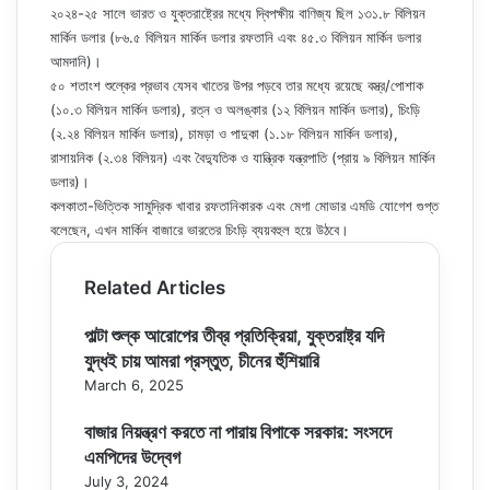
২০২৪-২৫ সালে ভারত ও যুক্তরাষ্ট্রের মধ্যে দ্বিপক্ষীয় বাণিজ্য ছিল ১৩১.৮ বিলিয়ন
মার্কিন ডলার (৮৬.৫ বিলিয়ন মার্কিন ডলার রফতানি এবং ৪৫.৩ বিলিয়ন মার্কিন ডলার
আমদানি)।
৫০ শতাংশ শুল্কের প্রভাব যেসব খাতের উপর পড়বে তার মধ্যে রয়েছে বস্ত্র/পোশাক
(১০.৩ বিলিয়ন মার্কিন ডলার), রত্ন ও অলঙ্কার (১২ বিলিয়ন মার্কিন ডলার), চিংড়ি
(২.২৪ বিলিয়ন মার্কিন ডলার), চামড়া ও পাদুকা (১.১৮ বিলিয়ন মার্কিন ডলার),
রাসায়নিক (২.৩৪ বিলিয়ন) এবং বৈদ্যুতিক ও যান্ত্রিক যন্ত্রপাতি (প্রায় ৯ বিলিয়ন মার্কিন
ডলার)।
কলকাতা-ভিত্তিক সামুদ্রিক খাবার রফতানিকারক এবং মেগা মোডার এমডি যোগেশ গুপ্ত
বলেছেন, এখন মার্কিন বাজারে ভারতের চিংড়ি ব্যয়বহুল হয়ে উঠবে।
Related Articles
পাল্টা শুল্ক আরোপের তীব্র প্রতিক্রিয়া, যুক্তরাষ্ট্র যদি
যুদ্ধই চায় আমরা প্রস্তুত, চীনের হুঁশিয়ারি
March 6, 2025
বাজার নিয়ন্ত্রণ করতে না পারায় বিপাকে সরকার: সংসদে
এমপিদের উদ্বেগ
July 3, 2024