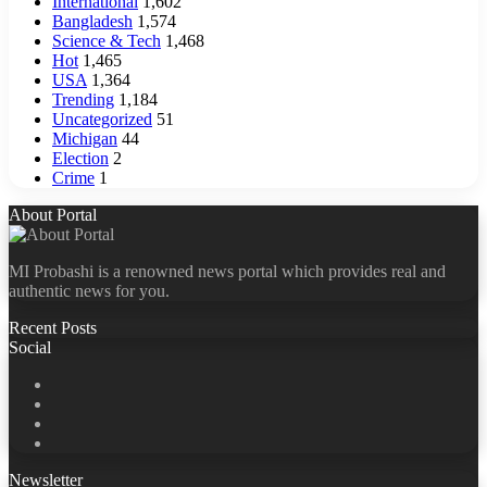
International
1,602
Bangladesh
1,574
Science & Tech
1,468
Hot
1,465
USA
1,364
Trending
1,184
Uncategorized
51
Michigan
44
Election
2
Crime
1
About Portal
MI Probashi is a renowned news portal which provides real and
authentic news for you.
Recent Posts
Social
Facebook
X
LinkedIn
YouTube
Newsletter