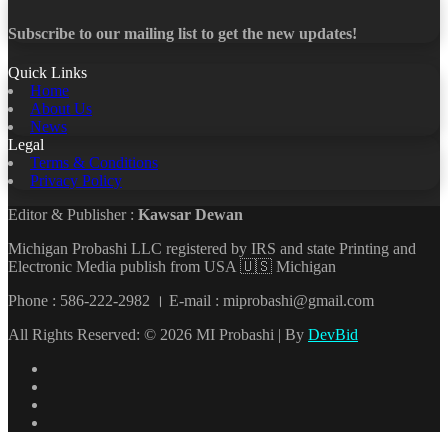
Subscribe to our mailing list to get the new updates!
Quick Links
Home
About Us
News
Legal
Terms & Conditions
Privacy Policy
Editor & Publisher :
Kawsar Dewan
Michigan Probashi LLC registered by IRS and state Printing and
Electronic Media publish from USA 🇺🇸 Michigan
Phone : 586-222-2982 । E-mail : miprobashi@gmail.com
All Rights Reserved: © 2026 MI Probashi | By
DevBid
Facebook
X
LinkedIn
YouTube