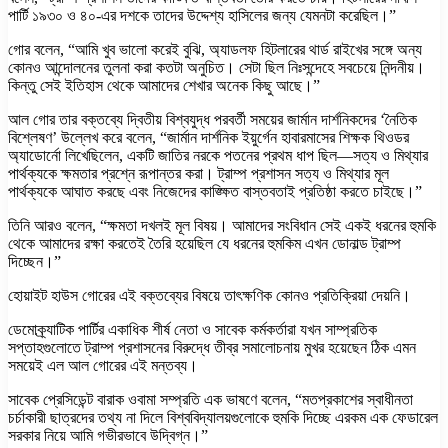
পার্টি ১৯৩০ ও ৪০-এর দশকে তাদের উদ্দেশ্য হাসিলের জন্য যেমনটা করেছিল।”
গোর বলেন, “আমি খুব ভালো করেই বুঝি, অ্যাডলফ হিটলারের থার্ড রাইখের সঙ্গে অন্য
কোনও আন্দোলনের তুলনা করা কতটা অনুচিত। সেটা ছিল নিঃসন্দেহে সবচেয়ে নিন্দনীয়।
কিন্তু সেই ইতিহাস থেকে আমাদের শেখার অনেক কিছু আছে।”
আল গোর তার বক্তব্যে দ্বিতীয় বিশ্বযুদ্ধ পরবর্তী সময়ের জার্মান দার্শনিকদের ‘নৈতিক
বিশ্লেষণ’ উল্লেখ করে বলেন, “জার্মান দার্শনিক ইয়ুর্গেন হাবারমাসের শিক্ষক থিওডর
অ্যাডোর্নো লিখেছিলেন, একটি জাতির নরকে পতনের প্রথম ধাপ ছিল—সত্য ও মিথ্যার
পার্থক্যকে ক্ষমতার প্রশ্নে রূপান্তর করা। ট্রাম্প প্রশাসন সত্য ও মিথ্যার মূল
পার্থক্যকে আঘাত করছে এবং নিজেদের কাঙ্ক্ষিত বাস্তবতাই প্রতিষ্ঠা করতে চাইছে।”
তিনি আরও বলেন, “ক্ষমতা দখলই মূল বিষয়। আমাদের সংবিধান সেই একই ধরনের হুমকি
থেকে আমাদের রক্ষা করতেই তৈরি হয়েছিল যে ধরনের হুমকিম এখন ডোনাল্ড ট্রাম্প
দিচ্ছেন।”
হোয়াইট হাউস গোরের এই বক্তব্যের বিষয়ে তাৎক্ষণিক কোনও প্রতিক্রিয়া দেয়নি।
ডেমোক্র্যাটিক পার্টির একাধিক শীর্ষ নেতা ও সাবেক কর্মকর্তারা যখন সাম্প্রতিক
সপ্তাহগুলোতে ট্রাম্প প্রশাসনের বিরুদ্ধে তীব্র সমালোচনায় মুখর হয়েছেন ঠিক এমন
সময়েই এল আল গোরের এই মন্তব্য।
সাবেক প্রেসিডেন্ট বারাক ওবামা সম্প্রতি এক ভাষণে বলেন, “মতপ্রকাশের স্বাধীনতা
চর্চাকারী ছাত্রদের তথ্য না দিলে বিশ্ববিদ্যালয়গুলোকে হুমকি দিচ্ছে এরকম এক ফেডারেল
সরকার নিয়ে আমি গভীরভাবে উদ্বিগ্ন।”