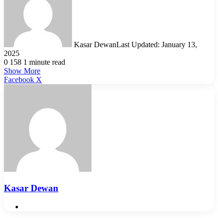
Kasar Dewan
Last Updated: January 13,
2025
0
158
1 minute read
Show More
LinkedIn
Pinterest
Reddit
WhatsApp
Telegram
Viber
Share
Facebook
X
via
Email
Kasar Dewan
Website