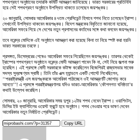
শপথগ্রহণ অনুষ্ঠানের তদারকি কমিটি আমন্ত্রণ জানিয়েছে। ভারত সরকারের প্রতিনিধি
হয়ে সেই শপথগ্রহণ অনুষ্ঠানে উপস্থিত থাকতে চলেছেন জয়শঙ্কর।
২০ জানুয়ারি, সোমবার আমেরিকার ৪৭তম প্রেসিডেন্ট হিসাবে শপথ নিতে চলেছেন ট্রাম্প।
সেখানেই উপস্থিত থাকবেন জয়শঙ্কর। বিদেশ মন্ত্রকের বিবৃতিতে জানানো হয়েছে,
আমেরিকা সফরে গিয়ে সে দেশের নতুন প্রশাসনের কর্তাদের সঙ্গে কথা বলবেন জয়শঙ্কর।
তবে নরেন্দ্র মোদিকে এই অনুষ্ঠানে আমন্ত্রণ করা হয়েছে কিনা তা নিয়ে স্পষ্ট করা হয়নি
ভারত সরকারের তরফে।
প্রসঙ্গত, ডিসেম্বরের শেষেও আমেরিকা সফরে গিয়েছিলেন জয়শঙ্কর। তারপর থেকেই
ট্রাম্পের শপথগ্রহণ অনুষ্ঠানে নরেন্দ্র মোদী আমন্ত্রণ পাবেন কি না, সেই নিয়ে জল্পনা শুরু
হয়েছিল। এই প্রসঙ্গে মোদী সরকারকে কটাক্ষ করেছিলেন বিজেপিরই রাজ্যসভার সাবেক
সদস্য সুব্রহ্মণ্যম স্বামী। তিনি তাঁর এক্স হ্যান্ডলে একটি পোস্টে লিখেছিলেন,
‘‘পররাষ্ট্রমন্ত্রী এস জয়শঙ্করকে আমেরিকা পাঠাচ্ছেন ওই আমন্ত্রণটি জোগাড় করে
আনতে’’! এ প্রসঙ্গে পররাষ্ট্রমন্ত্রণালয় যদিও ভারত-আমেরিকার ‘কৌশলগত ঘনিষ্ঠতা’র
কথাই উল্লেখ করেছিল।
সোমবার, ২০ জানুয়ারি, আমেরিকার সময় দুপুর ১২টায় শপথ নেবেন ট্রাম্প। ওয়াশিংটন,
ডিসির ইউ ক্যাপিটলের ওয়েস্ট ফ্রন্টে হবে অনুষ্ঠান। শপথ নেওয়ার পরে ভাষণ দেবেন
আমেরিকার নতুন নির্বাচিত প্রেসিডেন্ট।
Copy URL