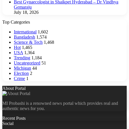
Best Gynaecologist in Shaikpet Hyderabad – Dr Vindhya
Gemaraju
July 18, 2026
Top Categories
International
1,602
Bangladesh
1,574
Science & Tech
1,468
Hot
1,465
USA
1,364
Trending
1,184
Uncategorized
51
Michigan
44
Election
2
Crime
1
About Portal
MI Probashi is a renowned news portal which provides real and
authentic news for you.
Recent Posts
Social