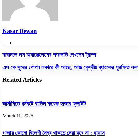
Kasar Dewan
Website
দাবানলে
দাবানলে লস অ্যাঞ্জেলেসের ক্ষয়ক্ষতি দেখলেন ট্রাম্প
লস
অ্যাঞ্জেলেসের
এস
এস কে সুরের গোপন লকারে কী আছে, আজ কেন্দ্রীয় ব্যাংকের সুরক্ষিত লক
ক্ষয়ক্ষতি
কে
দেখলেন
সুরের
Related Articles
ট্রাম্প
গোপন
লকারে
কী
আছে,
জার্মানিতে ধর্মঘটে বাতিল কয়েক হাজার ফ্লাইট
আজ
কেন্দ্রীয়
March 11, 2025
ব্যাংকের
সুরক্ষিত
লকার
গাজায় কোনো বিদেশী সৈন্য থাকতে দেয়া হবে না : হামাস
খুলবে