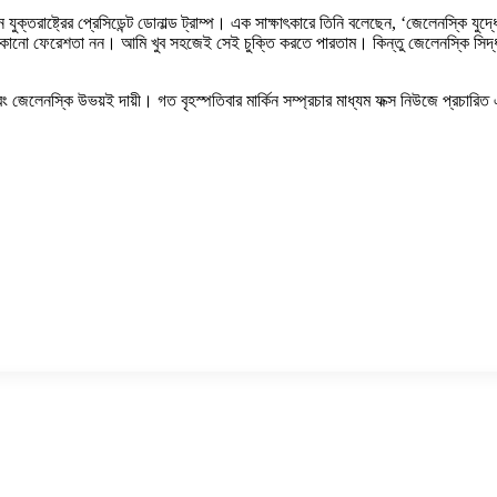
ক্তরাষ্ট্রের প্রেসিডেন্ট ডোনাল্ড ট্রাম্প। এক সাক্ষাৎকারে তিনি বলেছেন, ‘জেলেনস্কি যুদ্ধ
োনো ফেরেশতা নন। আমি খুব সহজেই সেই চুক্তি করতে পারতাম। কিন্তু জেলেনস্কি সিদ্ধা
এবং জেলেনস্কি উভয়ই দায়ী। গত বৃহস্পতিবার মার্কিন সম্প্রচার মাধ্যম ফক্স নিউজে প্রচার