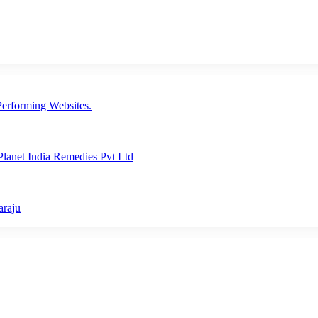
erforming Websites.
lanet India Remedies Pvt Ltd
araju