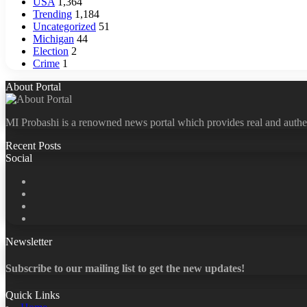
USA
1,364
Trending
1,184
Uncategorized
51
Michigan
44
Election
2
Crime
1
About Portal
MI Probashi is a renowned news portal which provides real and authe
Recent Posts
Social
Facebook
X
LinkedIn
YouTube
Newsletter
Subscribe to our mailing list to get the new updates!
Quick Links