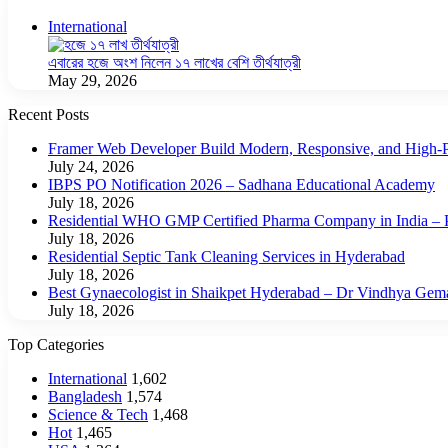
Close
International
এবারের হজে অংশ নিলেন ১৭ লাখের বেশি তীর্থযাত্রী
May 29, 2026
Recent Posts
Framer Web Developer Build Modern, Responsive, and High-P
July 24, 2026
IBPS PO Notification 2026 – Sadhana Educational Academy
July 18, 2026
Residential WHO GMP Certified Pharma Company in India – P
July 18, 2026
Residential Septic Tank Cleaning Services in Hyderabad
July 18, 2026
Best Gynaecologist in Shaikpet Hyderabad – Dr Vindhya Gem
July 18, 2026
Top Categories
International
1,602
Bangladesh
1,574
Science & Tech
1,468
Hot
1,465