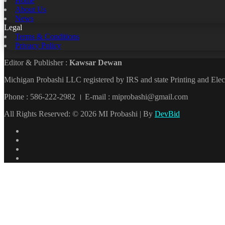
Home
About Us
News
Legal
Terms & Conditions
Privacy Policy
Editor & Publisher :
Kawsar Dewan
Michigan Probashi LLC registered by IRS and state Printing and El
Phone : 586-222-2982 । E-mail : miprobashi@gmail.com
All Rights Reserved: © 2026 MI Probashi | By
DevBid
Facebook
X
LinkedIn
YouTube
Back
to
top
button