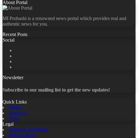
About Portal
MI Probashi is a renowned news portal which provides real and
authentic news for you.
Recent Posts
Social
Facebook
X
LinkedIn
YouTube
Newsletter
Subscribe to our mailing list to get the new updates!
Quick Links
Home
About Us
News
Legal
Terms & Conditions
Privacy Policy