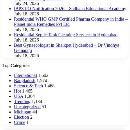
July 24, 2026
IBPS PO Notification 2026 – Sadhana Educational Academy
July 18, 2026
Residential WHO GMP Certified Pharma Company in India –
Planet India Remedies Pvt Ltd
July 18, 2026
Residential Septic Tank Cleaning Services in Hyderabad
July 18, 2026
Best Gynaecologist in Shaikpet Hyderabad – Dr Vindhya
Gemaraju
July 18, 2026
Top Categories
International
1,602
Bangladesh
1,574
Science & Tech
1,468
Hot
1,465
USA
1,364
Trending
1,184
Uncategorized
51
Michigan
44
Election
2
Crime
1