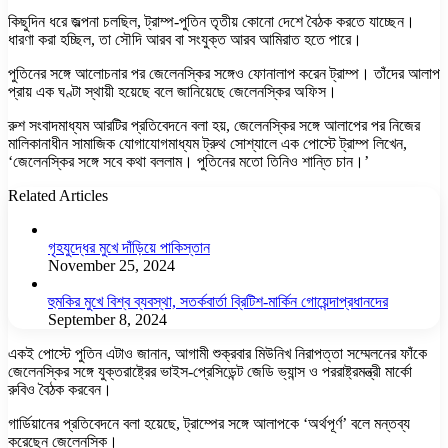
কিছুদিন ধরে জল্পনা চলছিল, ট্রাম্প-পুতিন তৃতীয় কোনো দেশে বৈঠক করতে যাচ্ছেন।
ধারণা করা হচ্ছিল, তা সৌদি আরব বা সংযুক্ত আরব আমিরাত হতে পারে।
পুতিনের সঙ্গে আলোচনার পর জেলেনস্কির সঙ্গেও ফোনালাপ করেন ট্রাম্প। তাঁদের আলাপ
প্রায় এক ঘণ্টা স্থায়ী হয়েছে বলে জানিয়েছে জেলেনস্কির অফিস।
রুশ সংবাদমাধ্যম আরটির প্রতিবেদনে বলা হয়, জেলেনস্কির সঙ্গে আলাপের পর নিজের
মালিকানাধীন সামাজিক যোগাযোগমাধ্যম ট্রুথ সোশ্যালে এক পোস্টে ট্রাম্প লিখেন,
‘জেলেনস্কির সঙ্গে সবে কথা বললাম। পুতিনের মতো তিনিও শান্তি চান।’
Related Articles
গৃহযুদ্ধের মুখে দাঁড়িয়ে পাকিস্তান
November 25, 2024
হুমকির মুখে বিশ্ব ব্যবস্থা, সতর্কবার্তা ব্রিটিশ-মার্কিন গোয়েন্দাপ্রধানদের
September 8, 2024
একই পোস্টে পুতিন এটাও জানান, আগামী শুক্রবার মিউনিখ নিরাপত্তা সম্মেলনের ফাঁকে
জেলেনস্কির সঙ্গে যুক্তরাষ্ট্রের ভাইস-প্রেসিডেন্ট জেডি ভ্যান্স ও পররাষ্ট্রমন্ত্রী মার্কো
রুবিও বৈঠক করবেন।
গার্ডিয়ানের প্রতিবেদনে বলা হয়েছে, ট্রাম্পের সঙ্গে আলাপকে ‘অর্থপূর্ণ’ বলে মন্তব্য
করেছেন জেলেনস্কি।