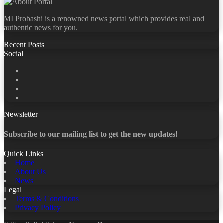
MI Probashi is a renowned news portal which provides real and
authentic news for you.
Recent Posts
Social
Facebook
X
LinkedIn
YouTube
Newsletter
Subscribe to our mailing list to get the new updates!
Quick Links
Home
About Us
News
Legal
Terms & Conditions
Privacy Policy