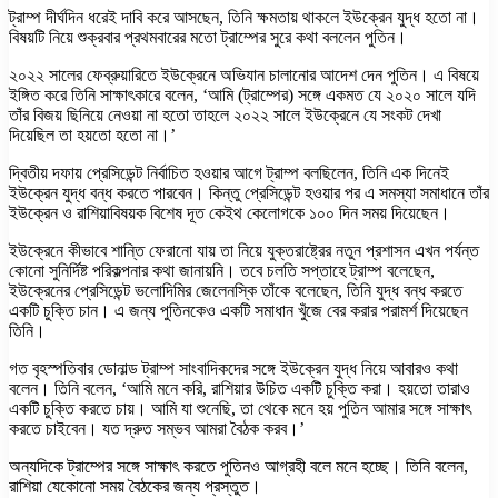
ট্রাম্প দীর্ঘদিন ধরেই দাবি করে আসছেন, তিনি ক্ষমতায় থাকলে ইউক্রেন যুদ্ধ হতো না।
বিষয়টি নিয়ে শুক্রবার প্রথমবারের মতো ট্রাম্পের সুরে কথা বললেন পুতিন।
২০২২ সালের ফেব্রুয়ারিতে ইউক্রেনে অভিযান চালানোর আদেশ দেন পুতিন। এ বিষয়ে
ইঙ্গিত করে তিনি সাক্ষাৎকারে বলেন, ‘আমি (ট্রাম্পের) সঙ্গে একমত যে ২০২০ সালে যদি
তাঁর বিজয় ছিনিয়ে নেওয়া না হতো তাহলে ২০২২ সালে ইউক্রেনে যে সংকট দেখা
দিয়েছিল তা হয়তো হতো না।’
দ্বিতীয় দফায় প্রেসিডেন্ট নির্বাচিত হওয়ার আগে ট্রাম্প বলছিলেন, তিনি এক দিনেই
ইউক্রেন যুদ্ধ বন্ধ করতে পারবেন। কিন্তু প্রেসিডেন্ট হওয়ার পর এ সমস্যা সমাধানে তাঁর
ইউক্রেন ও রাশিয়াবিষয়ক বিশেষ দূত কেইথ কেলোগকে ১০০ দিন সময় দিয়েছেন।
ইউক্রেনে কীভাবে শান্তি ফেরানো যায় তা নিয়ে যুক্তরাষ্ট্রের নতুন প্রশাসন এখন পর্যন্ত
কোনো সুনির্দিষ্ট পরিকল্পনার কথা জানায়নি। তবে চলতি সপ্তাহে ট্রাম্প বলেছেন,
ইউক্রেনের প্রেসিডেন্ট ভলোদিমির জেলেনস্কি তাঁকে বলেছেন, তিনি যুদ্ধ বন্ধ করতে
একটি চুক্তি চান। এ জন্য পুতিনকেও একটি সমাধান খুঁজে বের করার পরামর্শ দিয়েছেন
তিনি।
গত বৃহস্পতিবার ডোনাল্ড ট্রাম্প সাংবাদিকদের সঙ্গে ইউক্রেন যুদ্ধ নিয়ে আবারও কথা
বলেন। তিনি বলেন, ‘আমি মনে করি, রাশিয়ার উচিত একটি চুক্তি করা। হয়তো তারাও
একটি চুক্তি করতে চায়। আমি যা শুনেছি, তা থেকে মনে হয় পুতিন আমার সঙ্গে সাক্ষাৎ
করতে চাইবেন। যত দ্রুত সম্ভব আমরা বৈঠক করব।’
অন্যদিকে ট্রাম্পের সঙ্গে সাক্ষাৎ করতে পুতিনও আগ্রহী বলে মনে হচ্ছে। তিনি বলেন,
রাশিয়া যেকোনো সময় বৈঠকের জন্য প্রস্তুত।