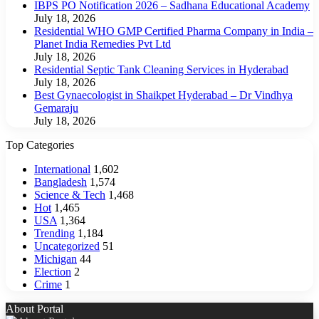
IBPS PO Notification 2026 – Sadhana Educational Academy
July 18, 2026
Residential WHO GMP Certified Pharma Company in India –
Planet India Remedies Pvt Ltd
July 18, 2026
Residential Septic Tank Cleaning Services in Hyderabad
July 18, 2026
Best Gynaecologist in Shaikpet Hyderabad – Dr Vindhya
Gemaraju
July 18, 2026
Top Categories
International
1,602
Bangladesh
1,574
Science & Tech
1,468
Hot
1,465
USA
1,364
Trending
1,184
Uncategorized
51
Michigan
44
Election
2
Crime
1
About Portal