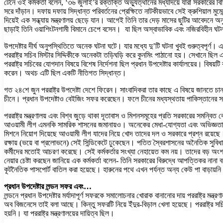
টেনে ওই কর্মকর্তা বলেন, ‘৩৬ জুলাই’র রক্তাক্ত অভ্যুত্থানের মধ্যদিয়ে যারা সরকারের বিভ
সরে দাঁড়ান। দফায় দফায় সিদ্ধান্ত পরিবর্তনের প্রেক্ষিতে নাটকীয়ভাবে সেই ক্রুশিয়াল মুম
দিয়েই এক সন্ধ্যায় মন্ত্রণালয় ছেড়ে যান। আগেই তিনি তার দেড় মাসের ছুটির আবেদনে অনুম
ছাড়াই তিনি ওয়াশিংটনগামী বিমানে চেপে বসেন। যা ছিল অস্বাভাবিক এবং নজিরবিহীন ঘট
উপদেষ্টার দীর্ঘ অনুপস্থিতিতে অনেক ঘটনা ঘটে। যার মধ্যে দু’টি ঘটনা খুবই গুরুত্বপূর্ণ।
পররাষ্ট্র সচিব মিস্টার সিদ্দিকীকে অনেকটা তড়িঘড়ি করে কুনমিং পাঠানো হয়। সেখানে ছিল 
পররাষ্ট্র সচিবের যোগদান বিষয়ে বিশেষ নির্দেশনা ছিল প্রধান উপদেষ্টার কার্যালয়ের। বি
করেন। অথচ এটি ছিল একটি নীতিগত সিদ্ধান্ত।
গত ২৪শে জুন পররাষ্ট্র উপদেষ্টা দেশে ফিরেন। সাংবাদিকরা তার কাছে এ বিষয়ে জানতে চান
চীনে। প্রধান উপদেষ্টাও বেইজিং সফর করেছেন। ফলে চীনের মধ্যস্থতায় পাকিস্তানের স
পররাষ্ট্র মন্ত্রণালয় এবং বিশ্ব জুড়ে থাকা দূতাবাস ও মিশনসমূহের প্রতি সরকারের সমন্বিত
আওয়ামী লীগ এমনকি সামরিক শাসনের জমানায়ও। অনেকের মেধা-যোগ্যতা এবং অভিজ্ঞতার জুড়ি
মিশনে নিয়োগ দিয়েছে আওয়ামী লীগ যাদের নিয়ে খোদ তাদের দল ও সরকারে প্রশ্ন রয়েছ
রক্ষায় (ভয়ে বা প্রলোভনে) সেই সিন্ডিকেটে ঢুকেছেন। পতিত স্বৈরশাসনের অনৈতিক সুবি
কর্মীদের মতোই আচরণ করেছে। সেই কর্মকর্তার সংখ্যা নেহায়েত কম নয়। তাদের বড় অংশ প
নেয়ার চেষ্টা করছেন জানিয়ে এক কর্মকর্তা বলেন- তিনি সরকারের বিরুদ্ধে আপত্তিকর নান
কূটনৈতিক পাসপোর্ট বাতিল করা হয়েছে। হারুনের পথে এখন পর্যন্ত অন্য কেউ পা বাড়ায়নি 
প্রধান উপদেষ্টার লন্ডন সফর এবং…
লন্ডনে প্রধান উপদেষ্টার মর্যাদাপূর্ণ সফরকে সমালোচনার খোরাক বানানোর দায় পররাষ্ট্র মন্ত
অব বিজনেসে তাই বলা আছে। কিন্তু সফরটি নিয়ে ইঁদুর-বিড়াল খেলা হয়েছে। পররাষ্ট্র 
হয়নি। যা পররাষ্ট্র মন্ত্রণালয়ের দায়িত্ব ছিল।