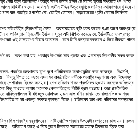
়িত্ব নেয়া বহুল আলোচিত পররাষ্ট্র সচিব জসীম উদ্দিন মে মাসের তৃতীয় সপ্তাহে পদ থেকে
রুহুল আলম সিদ্দিকীর ঘাড়ে। অভিমানী জসীম উদ্দিন উত্তরসূরিকে দায়িত্ব যথাযথভাবে বুঝিয়ে না
্র চলে যান পররাষ্ট্র উপদেষ্টা মো. তৌহিদ হোসেন। মন্ত্রণালয়ের প্রতি কোনো নির্দেশনা
াদেশের নজিরবিহীন (ত্রিপক্ষীয়) বৈঠক। অবসরোত্তর ছুটি শুরুর কয়েক ঘণ্টা আগে ভারপ্রাপ্ত
, চীন ও পাকিস্তান ত্রিদেশীয় বৈঠক। সূত্র এটা নিশ্চিত করেছে যে, বৈঠকটিতে ভারপ্রাপ্ত
ষ্ট্র উপদেষ্টা ওই উদ্যোগের বিষয়ে জানতেন। তবে তিনি রহস্যজনকভাবে এ নিয়ে নীরবতা পালন
য়। স্মরণ করা যায়, পররাষ্ট্র উপদেষ্টা তার প্রথম এবং একমাত্র দ্বিপক্ষীয় সফর করেন
েন- পররাষ্ট্র মন্ত্রণালয়ে যুগে যুগে পলিটিক্যাল অ্যাপয়েন্টিরা কাজ করেছেন। বিএনপি,
। কিন্তু বিগত ১৫ বছরে এমন সব রাজনৈতিক কর্মীকে পররাষ্ট্র মন্ত্রণালয় এবং বিদেশস্থ
 কাছে পেশাদাররা ছিলেন অসহায়। শেখ হাসিনার শাসন প্রলম্বিত হওয়ায় অনেকে অস্তিত্ব
ভালো কিছু পাওয়ার আশায় অনেকে পেশাদারিত্বের লিমিট ক্রস করেছে। তারা রাজনৈতিক
ে দায়িত্বপালনকারী রাষ্ট্রদূত মোহাম্মদ হারুন আল রশিদ কানাডাতে রাজনৈতিক আশ্রয়
ে উৎসাহিত না হয় এজন্য সরকার ব্যবস্থা নিচ্ছে। ইতিমধ্যে তার এবং পরিবারের সদস্যদের
দায়িত্ব ছিল পররাষ্ট্র মন্ত্রণালয়ের। এটি মোটেও প্রধান উপদেষ্টার দপ্তরের কাজ নয়। রুলস
ন্ন হয়েছে। অভিযোগ আছে এ নিয়ে লন্ডন মিশনকে সরকারের তরফে ঠিকমতো ব্রিফ করা