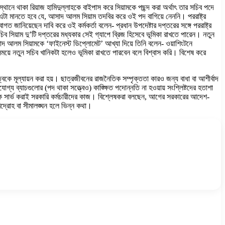
নে থাকা রিয়াজ হামিদুল্লাহকে বাইপাস করে সিয়ামকে পছন্দ করা অর্থাৎ তার সচিব পদে
্তু এটা মানতে হবে যে, আসাদ আলম সিয়াম তদবির করে ওই পদ বাগিয়ে নেননি। পররাষ্ট্র
গত জানিয়েছেন দাবি করে ওই কর্মকর্তা বলেন- প্রধান উপদেষ্টার দপ্তরের সঙ্গে পররাষ্ট্র
সচিব সিয়াম দু’টি দপ্তরের মধ্যকার সেই গ্যাপে ব্রিজ হিসেবে ভূমিকা রাখতে পারেন। নতুন
াদ আলম সিয়ামকে ‘ফাইনেস্ট ডিপ্লোমেট’ আখ্যা দিয়ে তিনি বলেন- ওয়াশিংটনে
এই সময়ে নতুন সচিব খানিকটা হলেও ভূমিকা রাখতে পারবেন বলে বিশ্বাস করি। বিশেষ করে
রিত্বকে মূল্যায়ন করা হয়। ছাত্রজীবনের রাজনৈতিক সম্পৃক্ততা কারও জন্য বাধা বা আশীর্বাদ
োগ্য ব্যাচগুলোর (পদ থাকা সত্ত্বেও) কাঙ্ক্ষিত পদোন্নতি না হওয়ায় সংশ্লিষ্টদের হতাশা
 ডে-কে সার্ভ করাই সরকারি কর্মচারীদের কাজ। বিশ্লেষকরা বলছেন, আগের সরকারের আদেশ-
িদ্রোহ বা সীমালঙ্ঘন হলে ভিন্ন কথা।