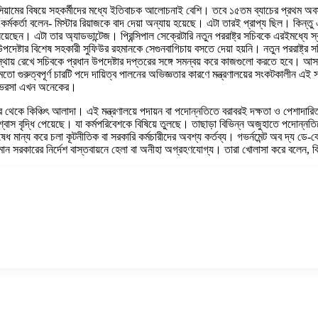
়ামের বিষয়ে সহকর্মীদের মধ্যে ইতিবাচক আলোচনাই বেশি। তবে ১৫তম ব্যাচের প্রথম অবস্থা
কর্মকর্তা বলেন- মিস্টার রিয়াজকে বাদ দেয়া অন্যায় হয়েছে। এটা তারই প্রাপ্য ছিল। কিন
়েছেন। এটা তার অ্যাডভান্টেজ। প্রিন্সিপাল সেক্রেটারি নতুন পররাষ্ট্র সচিবকে এরইমধ্যে স্বা
 উপদেষ্টার বিশেষ সহকারী সুফিউর রহমানকে সেগুনবাগিচায় বসতে দেয়া হয়নি। নতুন পররাষ্ট্র 
্থায় রেখে সচিবকে প্রধান উপদেষ্টার দপ্তরের সঙ্গে সমন্বয় করে কাজগুলো করতে হবে। আস
র মতো গুরুত্বপূর্ণ চারটি পদে দায়িত্ব পালনের অভিজ্ঞতার কারণে মন্ত্রণালয়ের সংকটকালীন 
্রতি ভরসা এখন অনেকের।
 দপ্তর থেকে কিঞ্চিৎ আলাদা। এই মন্ত্রণালয়ে পদায়ন বা পদোন্নতিতে বরাবরই দক্ষতা ও পেশাদা
বিশ্বাস বৃদ্ধি পেয়েছে। যা কর্মপরিবেশকে বিষিয়ে তুলছে। তাছাড়া বিভিন্ন অজুহাতে পদোন্নতিয
িষেধ মান্য করে চলা কূটনীতিক বা সরকারি কর্মচারীদের অবশ্য কর্তব্য। গভর্নমেন্ট অব দ্য
তমান সরকারের নির্দেশ বাস্তবায়নে হেলা বা অনীহা অগ্রহণযোগ্য। তারা খোলাসা করে বলেন, ব