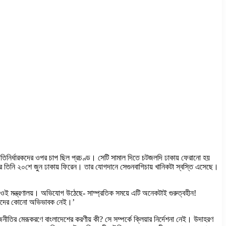
নীতিনির্ধারকদের ওপর চাপ ছিল প্রচণ্ড। সেটি সামাল দিতে চটজলদি ঢাকায় ফেরানো হয়
গ করে তিনি ২০শে জুন ঢাকায় ফিরেন। তার যোগদানে সেগুনবাগিচায় খানিকটা স্বস্তি এসেছে।
লাইজড ওই মন্ত্রণালয়। অভিযোগ উঠেছে- সাম্প্রতিক সময়ে এটি অনেকটাই গুরুত্বহীন!
তু আমাদের কোনো অভিভাবক নেই।’
নীতির মেরূকরণে বাংলাদেশের করণীয় কী? সে সম্পর্কে ক্লিয়ার নির্দেশনা নেই। উদাহরণ