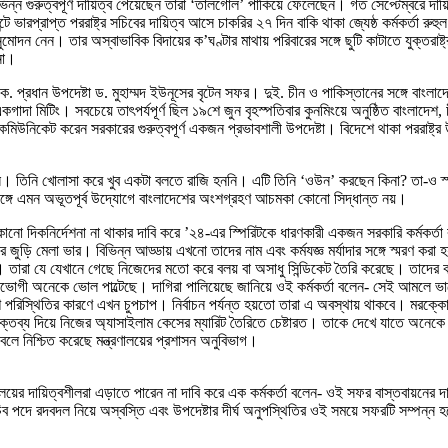
িন্ন গুরুত্বপূর্ণ দায়িত্ব পেয়েছেন তারা ‘তালগোল’ পাকিয়ে ফেলেছেন। গত সেপ্টেম্বরে দায
েন্টে ভারপ্রাপ্ত পররাষ্ট্র সচিবের দায়িত্ব আসে চাকরির ২৭ দিন বাকি থাকা জ্যেষ্ঠ কর্মকর্তা 
োদন নেন। তার অস্বাভাবিক বিদায়ের ক’ঘণ্টার মাথায় পরিবারের সঙ্গে ছুটি কাটাতে যুক্তরাষ্ট
না।
 এক. প্রধান উপদেষ্টা ড. মুহাম্মদ ইউনূসের বৃটেন সফর। দুই. চীন ও পাকিস্তানের সঙ্গে বাংল
একগাদা মিটিং। সবচেয়ে তাৎপর্যপূর্ণ ছিল ১৯শে জুন বৃহস্পতিবার কুনমিংয়ে অনুষ্ঠিত বাংলাদেশ
ষয়টি কমিউনিকেট করেন সরকারের গুরুত্বপূর্ণ একজন প্রভাবশালী উপদেষ্টা। বিদেশে থাকা পররা
। তিনি খোলাসা করে খুব একটা বলতে রাজি হননি। এটি তিনি ‘ওউন’ করছেন কিনা? তা-ও স্পষ্ট ন
ঙ্গে এমন অভূতপূর্ব উদ্যোগে বাংলাদেশের অংশগ্রহণ আচমকা কোনো সিদ্ধান্ত নয়।
 কোনো দিকনির্দেশনা না থাকার দাবি করে ’২৪-এর স্পিরিটকে ধারণকারী একজন সরকারি কর্মকর্তা বল
 মেলা ভার। বিভিন্ন আড্ডায় এখনো তাদের নাম এবং কর্মযজ্ঞ মর্যাদার সঙ্গে স্মরণ করা হয়
ে। তারা যে যেখানে গেছে নিজেদের মতো করে বলয় বা অসাধু সিন্ডিকেট তৈরি করেছে। তাদের
ধাভোগী অনেকে ভোল পাল্টেছে। দাগিরা পালিয়েছে জানিয়ে ওই কর্মকর্তা বলেন- সেই আমলে 
রিস্থিতির কারণে এখন চুপচাপ। নির্বাচন পর্যন্ত হয়তো তারা এ অবস্থায় থাকবে। মরক্কোত
া বক্তব্য দিয়ে নিজের অ্যাসাইলাম কেসের ম্যারিট তৈরিতে চেষ্টারত। তাকে দেখে যাতে অনেক
বলে নিশ্চিত করেছে মন্ত্রণালয়ের প্রশাসন অনুবিভাগ।
্রণালয়ের দায়িত্বশীলরা এড়াতে পারেন না দাবি করে এক কর্মকর্তা বলেন- ওই সফর বাস্তবায়নের 
সচিব পদে রদবদল নিয়ে অস্বস্তি এবং উপদেষ্টার দীর্ঘ অনুপস্থিতির ওই সময়ে সফরটি সম্প