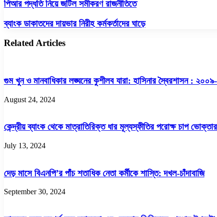
পিআর
পিআর পদ্ধতি নিয়ে জটিল সমীকরণ রাজনীতিতে
পদ্ধতি
নিয়ে
ব্যাংক
ব্যাংক ডাকাতদের দায়ভার নিরীহ কর্মকর্তাদের ঘাড়ে
জটিল
ডাকাতদের
সমীকরণ
দায়ভার
Related Articles
রাজনীতিতে
নিরীহ
কর্মকর্তাদের
ঘাড়ে
গুম খুন ও মানবাধিকার লঙ্ঘনের কুশীলব যারা: হাসিনার স্বৈরশাসন : ২০০
August 24, 2024
কেন্দ্রীয় ব্যাংক থেকে মাত্রাতিরিক্ত ধার মূল্যস্ফীতির পরোক্ষ চাপ ভোক্ত
July 13, 2024
দেড় মাসে বিএনপি’র পাঁচ শতাধিক নেতা কর্মীকে শাস্তি: দখল-চাঁদাবাজি
September 30, 2024