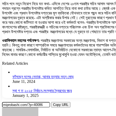
সচিব পদে নতুন নিয়োগ নিয়ে যত কথা- এদিকে দেশের ২৮তম পররাষ্ট্র সচিব আসাদ আলম সিয
পদায়ন প্রশ্নে পররাষ্ট্র উপদেষ্টার কথিত আপত্তি নিয়ে নানা কথা চাউর আছে। জ্যেষ্ঠ এক 
উপদেষ্টা এবং প্রধান উপদেষ্টার দপ্তরের মূল ব্যক্তিরা যৌথভাবে তাকে পছন্দ করে সচিব বানিয
মন্ত্রণালয়ের দূরত্ব রয়েছে- এটা অস্বীকার করার উপায় নেই। সেই দূরত্বের কারণে প্রধান
করে আর কোনো জটিলতা না হওয়ার আশা করে ওই কর্মকর্তা বলেন- পররাষ্ট্র উপদেষ্টাকে আস
বাংলাদেশের রাষ্ট্রদূত, পররাষ্ট্রমন্ত্রী ও সচিবের দপ্তরে পরিচালক এবং চিফ অব প্রটোকলে
প্রধান উপদেষ্টার দপ্তর এবং পররাষ্ট্র মন্ত্রণালয়ের মধ্যে যে দূরত্ব তা গোছাতে তার প
ওয়াকিবহাল মহলের পর্যবেক্ষণ:
পররাষ্ট্র মন্ত্রণালয় সরকারের অন্য মন্ত্রণালয়, বিভাগ বা
হয়নি। কিন্তু নানা কারণে সাম্প্রতিক সময়ে মন্ত্রণালয়ের কর্মকর্তাদের মাঝে পারস্পরিক অ
বাড়াচ্ছে। সামরিক-বেসামরিক, নির্বাচিত বা অনির্বাচিত যেকোনো সরকারের ন্যায্য আদেশ-ন
নিষেধ মানার কারণে কোনো কর্মচারীর শাস্তির মুখোমুখি হওয়া যেমন অযৌক্তিক, তেমনি বর্
Related Articles
ফাঁসছেন দলের নেতারা, আনার হত্যায় নতুন মোড়
June 11, 2024
স্বা গ ত ২০২৫ নির্বাচন-সংস্কার দ্বৈরথের বছর
January 1, 2025
Copy URL