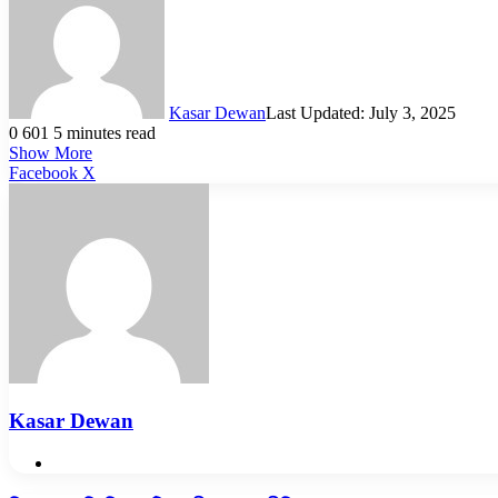
Kasar Dewan
Last Updated: July 3, 2025
0
601
5 minutes read
Show More
LinkedIn
Pinterest
Reddit
WhatsApp
Telegram
Viber
Share
Facebook
X
via
Email
Kasar Dewan
Website