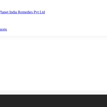
lanet India Remedies Pvt Ltd
araju