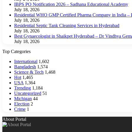
IBPS PO Notification 2026 – Sadhana Educational Academy
July 18, 2026
Residential WHO GMP Certified Pharma Company in India – P
July 18, 2026
Residential Septic Tank Cleaning Services in Hyderabad
July 18, 2026
Best Gynaecologist in Shaikpet Hyderabad – Dr Vindhya Gem
July 18, 2026
Top Categories
International
1,602
Bangladesh
1,574
Science & Tech
1,468
Hot
1,465
USA
1,364
Trending
1,184
Uncategorized
51
Michigan
44
Election
2
Crime
1
About Portal