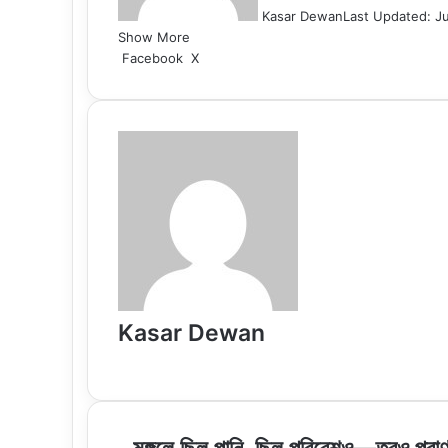
Kasar Dewan
Last Updated: Ju
Show More
LinkedIn
Pinterest
Reddit
WhatsApp
Telegram
Viber
Share
Facebook
X
via
Email
Kasar Dewan
Website
মঙ্গলে