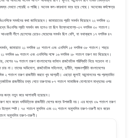
থানের পর আমাদের অনেক আশা- আকাঙ্খা ছিল। জুলাই আন্দোলন ছিল একটি বৈষম্যহীন
বৈষম্য দেখতে পেয়েছি ও পাচ্ছি। অনেক কল-কারখানা বন্ধ হয়ে গেছে। অনেকের কর্মক্ষেত্র
এনপিকে সমর্থনের কথা জানিয়েছেন। জামায়াতের প্রতি সমর্থন দিয়েছেন ২২ দশমিক ২১
 মধ্যে বিএনপির প্রতি সমর্থন কম হলেও তা ছিল উল্লেখযোগ্য-৩৭ দশমিক ৩০ শতাংশ।
আওয়ামী লীগে ছেলেদের চেয়েও মেয়েদের সমর্থন ছিল বেশি, যা যথাক্রমে ১৭ দশমিক ৪৭
শ সমর্থন, জামায়াত ২১ দশমিক ২৫ শতাংশ এবং এনসিপি ১৫ দশমিক ৩৮ শতাংশ। শহুরে
়াত ২১ দশমিক ৬৬ শতাংশ এবং এনসিপির পক্ষে ১৬ দশমিক ২৮ শতাংশ তরুণ মত দিয়েছেন।
য়, দেশের ৭৬ শতাংশ তরুণ বাংলাদেশের বর্তমান রাজনৈতিক পরিস্থিতি নিয়ে সচেতন না।
ায় না। তাদের অভিযোগ, রাজনৈতিক সহিংসতা, দুর্নীতি, স্বজনপ্রীতি বাংলাদেশের
শমিক ২ শতাংশ তরুণ রাজনীতি করতে খুব আগ্রহী। এছাড়া জুলাই আন্দোলনের পর প্রস্তাবিত
ন্তর্জাতিক রাজনীতির তথ্য পেতে তরুণদের ৮৭ শতাংশ সামাজিক যোগাযোগ মাধ্যমের ওপর
নের জন্য নতুন করে আশাবাদী হয়েছেন।
 তরুণ মনে করেন ধর্মভিত্তিক রাজনীতি দেশের জন্য উপকারী নয়। এর মধ্যে ৩৯ শতাংশ তরুণ
িয়েও উদ্বেগ স্পষ্ট। ৭৫ শতাংশ মুসলিম এবং ৩২ শতাংশ অমুসলিম তরুণ-তরুণী মনে করেন
শতাংশ অমুসলিম তরুণ-তরুণী।