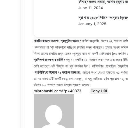
ফাঁসছেন দলের নেতারা, আনার হত্যায় নত
June 11, 2024
স্বা গ ত ২০২৫ নির্বাচন-সংস্কার দ্বৈর
January 1, 2025
চাকরির বাজারে হতাশা, প্রস্তুতির অভাব :
জরিপ অনুযায়ী, দেশের ২২ শতাংশ কর্মক্
‘ভালভাবে’ বা ‘খুব ভালভাবে’ কাঙ্খিত চাকরির জন্য প্রস্তুত। তাদের মধ্যে অ
শিক্ষা তাদের চাকরির জন্য তেমন প্রস্তুত করে না বলেই বেশিরভাগ (৫৩ দশমি
প্রশিক্ষণ ও দক্ষতার ঘাটতি :
শুধু ১১ দশমিক ৬৮ শতাংশ তরুণ গত এক বছরে বিভিন্ন 
বেশি বলেছেন এটি ‘কিছুটা’ বা ‘খুব’ কার্যকর ছিল। কম্পিউটার, হস্তশিল্প, বৈদ্যু
‘
গণপিটুনি
’
তে উদ্বেগ ৭১ শতাংশ তরুণের :
জরিপে অংশ নেওয়া তরুণের ৭১ দশমিক 
তাদের চোখে এটি একটি বেড়ে চলা সমস্যা, যা শুধু আইনের দুর্বল প্রয়োগ নয়,
ঘটনায় ৮০ শতাংশ তরুণ উদ্বেগ প্রকাশ করেছে।
Copy URL