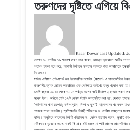
তরুণদের দৃষ্টিতে এগিয়ে ব
Kasar Dewan
Last Updated: Ju
দেশের ৩৮ দশমিক ৭৬ শতাংশ তরুণ মনে করেন, আসন্ন ত্রয়োদশ জাতীয় সংসদ ন
শতাংশ তরুণ মনে করে, আগামী নির্বাচনে ক্ষমতায় আসতে পারে জামায়াতে ইসলা
দিয়েছেন।
সাউথ এশিয়ান নেটওয়ার্ক অন ইকোনমিক মডেলিং (সানেম) ও আন্তর্জাতিক উন্
রাজধানীর ব্র্যাক সেন্টারে আয়োজিত এক সেমিনারে জরিপের তথ্য প্রকাশ করা হয়
চলতি বছরের ২০ মে থেকে ৩১ মে পর্যন্ত দেশের আট বিভাগে ২ হাজার তরুণ-ত
মধ্যে ছিল। জরিপে মোট ১৭টি কেইস স্টাডি অন্তর্ভুক্ত করা হয়, যেখানে তাদে
‘পরিবর্তনের পথে তরুণরা; কর্মসংস্থান, শিক্ষা ও জুলাই আন্দোলনের পর বদলে যা
গবেষক শাফা তাসনিম। প্রতিষ্ঠানটির নির্বাহী পরিচালক ড. সেলিম রায়হানের সভ
কবির। অনুষ্ঠানে সানেমের নির্বাহী পরিচালক ড. সেলিম রায়হান বলেন, জুলাই 
সঠিকভাবে ব্যবহার করতে পারছি কি না। যদি করতে না পারি তাহলে তার পরিণাম 