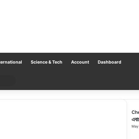
ternational
Science & Tech
Account
Dashboard
Search
for
Ch
Clo
এবার
May