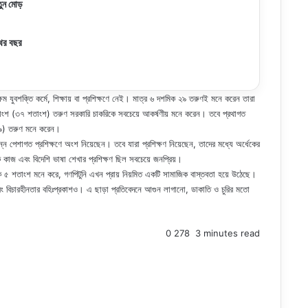
ুন মোড়
থের বছর
ষম যুবশক্তি কর্মে, শিক্ষায় বা প্রশিক্ষণে নেই। মাত্র ৬ দশমিক ২৯ তরুণই মনে করেন তারা
ধিকাংশ (৩৭ শতাংশ) তরুণ সরকারি চাকরিকে সবচেয়ে আকর্ষণীয় মনে করেন। তবে প্রথাগত
ক ৯) তরুণ মনে করেন।
পেশাগত প্রশিক্ষণে অংশ নিয়েছেন। তবে যারা প্রশিক্ষণ নিয়েছেন, তাদের মধ্যে অর্ধেকের
তিক কাজ এবং বিদেশি ভাষা শেখার প্রশিক্ষণ ছিল সবচেয়ে জনপ্রিয়।
৫ শতাংশ মনে করে, গণপিটুনি এখন প্রায় নিয়মিত একটি সামাজিক বাস্তবতা হয়ে উঠেছে।
 বরং বিচারহীনতার বহিঃপ্রকাশও। এ ছাড়া প্রতিবেদনে আগুন লাগানো, ডাকাতি ও চুরির মতো
0
278
3 minutes read