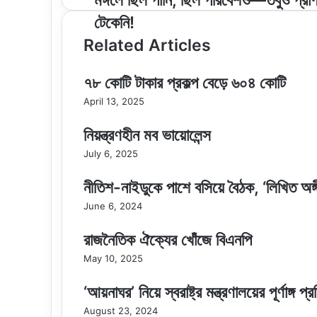
মঙ্গলে ছিল পানি, ছিল পরিবেশও—তবুও প্রা
ছিল
টেকেনি!
পানি,
ছিল
Related Articles
পরিবেশও
—
৭৮ কোটি টাকার প্রকল্প বেড়ে ৬০৪ কোটি
তবুও
প্রাণ
April 13, 2025
টেকেনি!
নিয়ন্ত্রণহীন মব ভায়োলেন্স
July 6, 2025
নীতিশ-নাইডুকে পাশে বসিয়ে বৈঠক, ‘লিখিত অঙ্গ
June 6, 2024
রাজনৈতিক ঐক্যের খোঁজে বিএনপি
May 10, 2025
‘আয়নাঘর’ নিয়ে স্বরাষ্ট্র মন্ত্রণালয়ের পূর্ণাঙ্
August 23, 2024