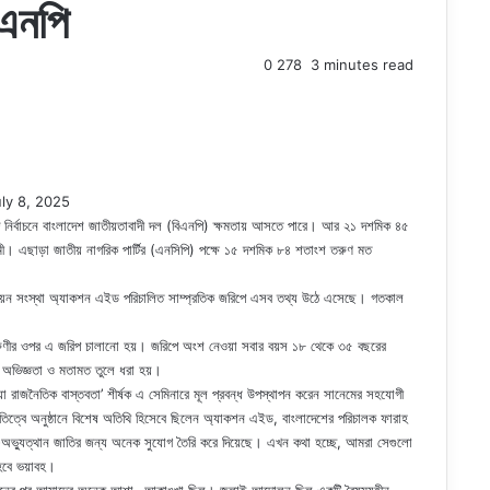
িএনপি
0
278
3 minutes read
ly 8, 2025
ির্বাচনে বাংলাদেশ জাতীয়তাবাদী দল (বিএনপি) ক্ষমতায় আসতে পারে। আর ২১ দশমিক ৪৫
মী। এছাড়া জাতীয় নাগরিক পার্টির (এনসিপি) পক্ষে ১৫ দশমিক ৮৪ শতাংশ তরুণ মত
নয়ন সংস্থা অ্যাকশন এইড পরিচালিত সাম্প্রতিক জরিপে এসব তথ্য উঠে এসেছে। গতকাল
।
রুণীর ওপর এ জরিপ চালানো হয়। জরিপে অংশ নেওয়া সবার বয়স ১৮ থেকে ৩৫ বছরের
র অভিজ্ঞতা ও মতামত তুলে ধরা হয়।
ওয়া রাজনৈতিক বাস্তবতা’ শীর্ষক এ সেমিনারে মূল প্রবন্ধ উপস্থাপন করেন সানেমের সহযোগী
াপতিত্বে অনুষ্ঠানে বিশেষ অতিথি হিসেবে ছিলেন অ্যাকশন এইড, বাংলাদেশের পরিচালক ফারাহ
গণ-অভ্যুত্থান জাতির জন্য অনেক সুযোগ তৈরি করে দিয়েছে। এখন কথা হচ্ছে, আমরা সেগুলো
হবে ভয়াবহ।