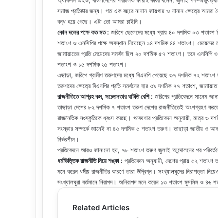
অ্যাকশন এইড, বাংলাদেশের পরিচালক ফারাহ কবির বলেন, জুলাই গণ-অভ্যুত্
সমাজ প্রতিষ্ঠার জন্য। গত এক বছরে নানান জায়গায় ও নানান ক্ষেত্রে আমরা 
বন্ধ হয়ে গেছে। এটা তো আমরা চাইনি।
কোন দলের পক্ষে কত মত :
জরিপে ছেলেদের মধ্যে প্রায় ৪০ দশমিক ০৩ শতাংশ বি
শতাংশ ও এনসিপির পক্ষে অবস্থান নিয়েছেন ১৪ দশমিক ৪৪ শতাংশ। মেয়েদের
জামায়াতের প্রতি মেয়েদের সমর্থন ছিল ২০ দশমিক ৫৭ শতাংশ। তবে এনসিপি ও 
শতাংশ ও ১৫ দশমিক ৬১ শতাংশ।
এছাড়া, জরিপে গ্রামীণ তরুণদের মধ্যে বিএনপি পেয়েছে ৩৭ দশমিক ৭২ শতাং
তরুণদের ক্ষেত্রে বিএনপির প্রতি সমর্থনের হার ৩৯ দশমিক ৭৭ শতাংশ, জামায
রাজনীতিতে আগ্রহ কম, সচেতনতার ঘাটতি বেশি :
জরিপের প্রতিবেদনে সানেম জানা
তাছাড়া দেশের ৮২ দশমিক ৭ শতাংশ তরুণ দেশের রাজনীতিতেই অংশগ্রহণ করতে চ
রাজনৈতিক সংস্কৃতিকে ধ্বংস করছে। গবেষণার প্রতিবেদন অনুযায়ী, মাত্র ৩ দ
সংস্কার সম্পর্কে জানেই না ৪৩ দশমিক ৫ শতাংশ তরুণ। তাছাড়া জাতীয় ও আ
নির্ভরশীল।
প্রতিবেদনে আরও জানানো হয়, ৭৮ শতাংশ তরুণ জুলাই আন্দোলনের পর পরিবর্ত
ধর্মভিত্তিক রাজনীতি নিয়ে শঙ্কা :
প্রতিবেদন অনুযায়ী, দেশের প্রায় ৫২ শতাংশ
মনে করেন ধর্মীয় রাজনীতির কারণে তারা উদ্বিগ্ন। সংখ্যালঘুদের নিরাপত্তা ন
সংখ্যালঘুরা বর্তমানে নিরাপদ। অনিরাপদ মনে করেন ১৩ শতাংশ মুসলিম ও ৪৬ 
Related Articles