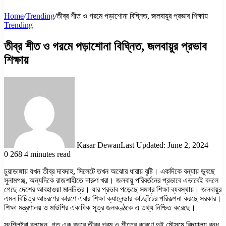
Home
/
Trending
/
তীব্র শীত ও গরমে পড়াশোনা বিঘ্নিত, জলবায়ুর প্রভাব শিক্ষায়
Trending
তীব্র শীত ও গরমে পড়াশোনা বিঘ্নিত, জলবায়ুর প্রভাব
শিক্ষায়
Kasar Dewan
Last Updated: June 2, 2024
0
268
4 minutes read
চুয়াডাঙ্গায় যখন তীব্র দাবদাহ, সিলেটে তখন অঝোর ধারায় বৃষ্টি। একদিকে বন্যায় ডুবছে
সুনামগঞ্জ, অন্যদিকে রাজশাহীতে দারুণ খরা। জলবায়ু পরিবর্তনের প্রভাবে এভাবেই বদলে
গেছে দেশের আবহাওয়া মানচিত্র। যার প্রভাব পড়েছে সমগ্র শিক্ষা ব্যবস্থায়। জলবায়ুর
এমন বিচিত্র আচরণের কারণে এবার শিক্ষা ক্যালেন্ডার কাটছাঁটের পরিকল্পনা করছে সরকার।
শিক্ষা মন্ত্রণালয় ও মাউশির একাধিক সূত্র জনকণ্ঠকে এ তথ্য নিশ্চিত করেছে।
সংশ্লিষ্টরা বলছেন, গত এক বছরে তীব্র গরম ও শীতের কারণে দুই মৌসুমে বিদ্যালয় বন্ধ