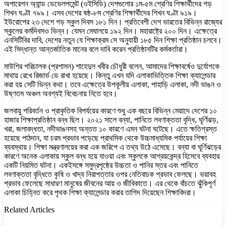
অপারেশন অ্যান্ড ডেভেলপমেন্ট (ওইসিডি) দেশগুলোর ১ম-৫ম শ্রেণির শিক্ষার্থীদের গড়
শিখন ঘণ্টা ৭৯৯। এসব দেশের ষষ্ঠ-৮ম শ্রেণির শিক্ষার্থীদের শিখন ঘণ্টা ৯১৯।
ইউরোপের ২৩ দেশে গড় স্কুল দিবস ১৮১ দিন। প্রতিবেশী দেশ ভারতের বিভিন্ন রাজ্যের
স্কুলের কর্মদিবসও ভিন্ন। যেমন মেঘালয়ে ১৯২ দিন। মহারাষ্ট্রে ২০০ দিন। এক্ষেত্রে
এনসিটিবির দাবি, দেশের নতুন যে শিক্ষাক্রম সে অনুযায়ী ১৮৫ দিন শিক্ষা প্রতিষ্ঠান চলবে।
এই সিদ্ধান্ত আন্তর্জাতিক মানের বলে দাবি করেন প্রতিষ্ঠানটির কর্মকর্তারা।
মাউশির পরিচালক (প্রশাসন) শাহেদুল খবীর চৌধুরী বলেন, আমাদের শিক্ষাবর্ষেও দুর্যোগকে
মাথায় রেখে রিজার্ভ ডে রাখা হয়েছে। কিন্তু এখন যদি এলাকাভিত্তিক শিক্ষা ক্যালেন্ডার
করা হয় সেটি ভিন্ন কথা। তবে এক্ষেত্রে উপকূলীয় এলাকা, পাহাড়ি এলাকা, নদী ভাঙন ও
উষ্ণতম অঞ্চল অবশ্যই বিবেচনায় নিতে হবে।
জলবায়ু পরিবর্তন ও প্রাকৃতিক বিপর্যয়ের কারণে শুধু এক বছরে বিভিন্ন মেয়াদে দেশের ১০
হাজার শিক্ষাপ্রতিষ্ঠান বন্ধ ছিল। ২০২১ সালে বন্যা, পানিতে লবণাক্ততা বৃদ্ধি, ঘূর্ণিঝড়,
খরা, জলাবদ্ধতা, নদীভাঙনসহ অন্তত ১০ কারণে এমন ঘটনা ঘটেছে। এতে ক্ষতিগ্রস্ত
হয়েছে পাঠদান, যা চরম প্রভাব পড়েছে প্রাথমিক থেকে উচ্চমাধ্যমিক পর্যায়ের শিক্ষা
ব্যবস্থায়। শিক্ষা মন্ত্রণালয়ের করা এক জরিপে এ তথ্য উঠে এসেছে। বন্যা বা ঘূর্ণিঝড়ের
কারণে অনেক এলাকায় স্কুল বন্ধ হয়ে যাওয়া এবং স্কুলকে আশ্রয়কেন্দ্র হিসেবে ব্যবহার
একটি নিয়মিত ঘটনা। একইসঙ্গে সমুদ্রপৃষ্ঠের উচ্চতা ও পানির স্তর এবং পানিতে
লবণাক্ততা বৃদ্ধিতে কৃষি ও খাদ্য নিরাপত্তার ওপর নেতিবাচক প্রভাব ফেলছে। ভয়াবহ
প্রভাব ফেলেছে সাধারণ মানুষের জীবনের আয় ও জীবিকাতে। এর থেকে বাঁচতে ঝুঁকিপূর্ণ
এলাকা চিহ্নিত করে পৃথক শিক্ষা ক্যালেন্ডার করার তাগিদ দিয়েছেন শিক্ষাবিদরা।
Related Articles