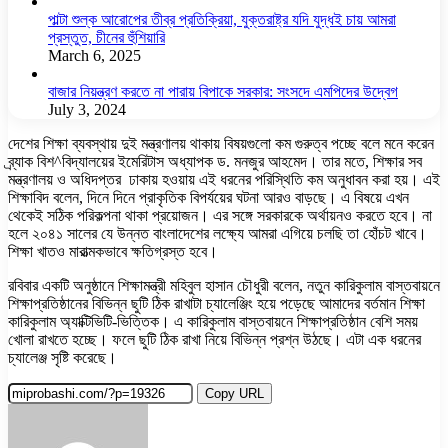
পাল্টা শুল্ক আরোপের তীব্র প্রতিক্রিয়া, যুক্তরাষ্ট্র যদি যুদ্ধই চায় আমরা
প্রস্তুত, চীনের হুঁশিয়ারি
March 6, 2025
বাজার নিয়ন্ত্রণ করতে না পারায় বিপাকে সরকার: সংসদে এমপিদের উদ্বেগ
July 3, 2024
দেশের শিক্ষা ব্যবস্থায় দুই মন্ত্রণালয় থাকায় বিষয়গুলো কম গুরুত্ব পচ্ছে বলে মনে করেন
ব্র্যাক বিশ^বিদ্যালয়ের ইমেরিটাস অধ্যাপক ড. মনজুর আহমেদ। তার মতে, শিক্ষার সব
মন্ত্রণালয় ও অধিদপ্তর ঢাকায় হওয়ায় এই ধরনের পরিস্থিতি কম অনুধাবন করা হয়। এই
শিক্ষাবিদ বলেন, দিনে দিনে প্রাকৃতিক বিপর্যয়ের ঘটনা আরও বাড়ছে। এ বিষয়ে এখন
থেকেই সঠিক পরিকল্পনা থাকা প্রয়োজন। এর সঙ্গে সরকারকে অর্থায়নও করতে হবে। না
হলে ২০৪১ সালের যে উন্নত বাংলাদেশের লক্ষ্যে আমরা এগিয়ে চলছি তা হোঁচট খাবে।
শিক্ষা খাতও মারাত্মকভাবে ক্ষতিগ্রস্ত হবে।
রবিবার একটি অনুষ্ঠানে শিক্ষামন্ত্রী মহিবুল হাসান চৌধুরী বলেন, নতুন কারিকুলাম বাস্তবায়নে
শিক্ষাপ্রতিষ্ঠানের বিভিন্ন ছুটি ঠিক রাখাটা চ্যালেঞ্জিং হয়ে পড়েছে আমাদের বর্তমান শিক্ষা
কারিকুলাম অ্যাক্টিভিটি-ভিত্তিক। এ কারিকুলাম বাস্তবায়নে শিক্ষাপ্রতিষ্ঠান বেশি সময়
খোলা রাখতে হচ্ছে। ফলে ছুটি ঠিক রাখা নিয়ে বিভিন্ন প্রশ্ন উঠছে। এটা এক ধরনের
চ্যালেঞ্জ সৃষ্টি করেছে।
Copy URL