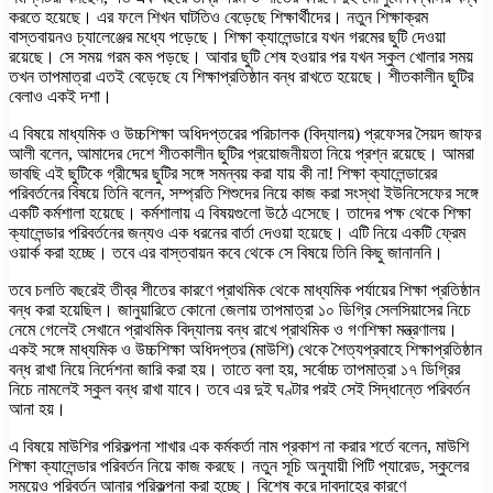
করতে হয়েছে। এর ফলে শিখন ঘাটতিও বেড়েছে শিক্ষার্থীদের। নতুন শিক্ষাক্রম
বাস্তবায়নও চ্যালেঞ্জের মধ্যে পড়েছে। শিক্ষা ক্যালেন্ডারে যখন গরমের ছুটি দেওয়া
রয়েছে। সে সময় গরম কম পড়ছে। আবার ছুটি শেষ হওয়ার পর যখন স্কুল খোলার সময়
তখন তাপমাত্রা এতই বেড়েছে যে শিক্ষাপ্রতিষ্ঠান বন্ধ রাখতে হয়েছে। শীতকালীন ছুটির
বেলাও একই দশা।
এ বিষয়ে মাধ্যমিক ও উচ্চশিক্ষা অধিদপ্তরের পরিচালক (বিদ্যালয়) প্রফেসর সৈয়দ জাফর
আলী বলেন, আমাদের দেশে শীতকালীন ছুটির প্রয়োজনীয়তা নিয়ে প্রশ্ন রয়েছে। আমরা
ভাবছি এই ছুটিকে গ্রীষ্মের ছুটির সঙ্গে সমন্বয় করা যায় কী না! শিক্ষা ক্যালেন্ডারের
পরিবর্তনের বিষয়ে তিনি বলেন, সম্প্রতি শিশুদের নিয়ে কাজ করা সংস্থা ইউনিসেফের সঙ্গে
একটি কর্মশালা হয়েছে। কর্মশালায় এ বিষয়গুলো উঠে এসেছে। তাদের পক্ষ থেকে শিক্ষা
ক্যালেন্ডার পরিবর্তনের জন্যও এক ধরনের বার্তা দেওয়া হয়েছে। এটি নিয়ে একটি ফ্রেম
ওয়ার্ক করা হচ্ছে। তবে এর বাস্তবায়ন কবে থেকে সে বিষয়ে তিনি কিছু জানাননি।
তবে চলতি বছরেই তীব্র শীতের কারণে প্রাথমিক থেকে মাধ্যমিক পর্যায়ের শিক্ষা প্রতিষ্ঠান
বন্ধ করা হয়েছিল। জানুয়ারিতে কোনো জেলায় তাপমাত্রা ১০ ডিগ্রি সেলসিয়াসের নিচে
নেমে গেলেই সেখানে প্রাথমিক বিদ্যালয় বন্ধ রাখে প্রাথমিক ও গণশিক্ষা মন্ত্রণালয়।
একই সঙ্গে মাধ্যমিক ও উচ্চশিক্ষা অধিদপ্তর (মাউশি) থেকে শৈত্যপ্রবাহে শিক্ষাপ্রতিষ্ঠান
বন্ধ রাখা নিয়ে নির্দেশনা জারি করা হয়। তাতে বলা হয়, সর্বোচ্চ তাপমাত্রা ১৭ ডিগ্রির
নিচে নামলেই স্কুল বন্ধ রাখা যাবে। তবে এর দুই ঘণ্টার পরই সেই সিদ্ধান্তে পরিবর্তন
আনা হয়।
এ বিষয়ে মাউশির পরিকল্পনা শাখার এক কর্মকর্তা নাম প্রকাশ না করার শর্তে বলেন, মাউশি
শিক্ষা ক্যালেন্ডার পরিবর্তন নিয়ে কাজ করছে। নতুন সূচি অনুযায়ী পিটি প্যারেড, স্কুলের
সময়েও পরিবর্তন আনার পরিকল্পনা করা হচ্ছে। বিশেষ করে দাবদাহের কারণে