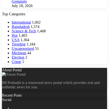
Gemaraju
July 18, 2026
Top Categories
International
1,602
Bangladesh
1,574
Science & Tech
1,468
Hot
1,465
USA
1,364
Trending
1,184
Uncategorized
51
Michigan
44
Election
2
Crime
1
About Portal
MI Probashi is a renowned news portal which provides real and
authentic news for you.
Recent Posts
Social
Facebook