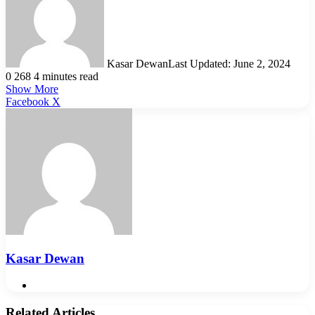
Kasar Dewan
Last Updated: June 2, 2024
0
268
4 minutes read
Show More
LinkedIn
Pinterest
Reddit
WhatsApp
Telegram
Viber
Share
Facebook
X
via
Email
Kasar Dewan
Website
Related Articles