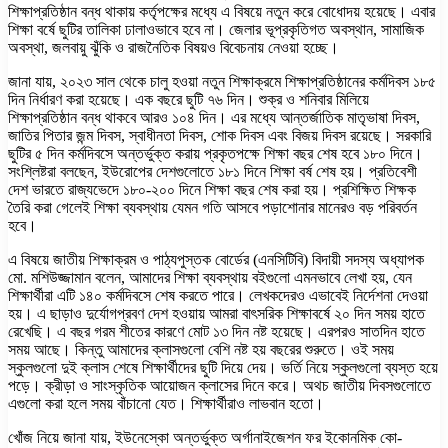
শিক্ষাপ্রতিষ্ঠান বন্ধ থাকায় কর্তৃপক্ষের মধ্যে এ বিষয়ে নতুন করে বোধোদয় হয়েছে। এবার
শিক্ষা বর্ষে ছুটির তালিকা ঢালাওভাবে হবে না। জেলার ভূপ্রকৃতিগত অবস্থান, সামাজিক
অবস্থা, জলবায়ু ঝুঁকি ও রাজনৈতিক বিষয়ও বিবেচনায় নেওয়া হচ্ছে।
জানা যায়, ২০২৩ সাল থেকে চালু হওয়া নতুন শিক্ষাক্রমে শিক্ষাপ্রতিষ্ঠানের কর্মদিবস ১৮৫
দিন নির্ধারণ করা হয়েছে। এক বছরে ছুটি ৭৬ দিন। শুক্র ও শনিবার মিলিয়ে
শিক্ষাপ্রতিষ্ঠান বন্ধ থাকবে আরও ১০৪ দিন। এর মধ্যে আন্তর্জাতিক মাতৃভাষা দিবস,
জাতির পিতার জন্ম দিবস, স্বাধীনতা দিবস, শোক দিবস এবং বিজয় দিবস রয়েছে। সরকারি
ছুটির ৫ দিন কর্মদিবসে অন্তর্ভুক্ত করায় প্রকৃতপক্ষে শিক্ষা বছর শেষ হবে ১৮০ দিনে।
সংশ্লিষ্টরা বলছেন, ইউরোপের দেশগুলোতে ১৮১ দিনে শিক্ষা বর্ষ শেষ হয়। প্রতিবেশী
দেশ ভারতে রাজ্যভেদে ১৮০-২০০ দিনে শিক্ষা বছর শেষ করা হয়। প্রশিক্ষিত শিক্ষক
তৈরি করা গেলেই শিক্ষা ব্যবস্থায় যেমন গতি আসবে পড়াশোনার মানেরও বড় পরিবর্তন
হবে।
এ বিষয়ে জাতীয় শিক্ষাক্রম ও পাঠ্যপুস্তক বোর্ডের (এনসিটিবি) বিদায়ী সদস্য অধ্যাপক
মো. মশিউজ্জামান বলেন, আমাদের শিক্ষা ব্যবস্থায় বইগুলো এমনভাবে লেখা হয়, যেন
শিক্ষার্থীরা এটি ১৪০ কর্মদিবসে শেষ করতে পারে। লেখকদেরও এভাবেই নির্দেশনা দেওয়া
হয়। এ ছাড়াও দুর্যোগপ্রবণ দেশ হওয়ায় আমরা বাৎসরিক শিক্ষাবর্ষে ২০ দিন সময় হাতে
রেখেছি। এ বছর গরম শীতের কারণে মোট ১৩ দিন নষ্ট হয়েছে। এরপরও সাতদিন হাতে
সময় আছে। কিন্তু আমাদের ক্লাসগুলো বেশি নষ্ট হয় বছরের শুরুতে। ওই সময়
স্কুলগুলো দুই ক্লাস শেষে শিক্ষার্থীদের ছুটি দিয়ে দেয়। ভর্তি নিয়ে স্কুলগুলো ব্যস্ত হয়ে
পড়ে। ক্রীড়া ও সাংস্কৃতিক আয়োজন ক্লাসের দিনে করে। অথচ জাতীয় দিবসগুলোতে
এগুলো করা হলে সময় বাঁচানো যেত। শিক্ষার্থীরাও লাভবান হতো।
খোঁজ নিয়ে জানা যায়, ইউনেস্কো অন্তর্ভুক্ত অর্গানাইজেশন ফর ইকোনমিক কো-