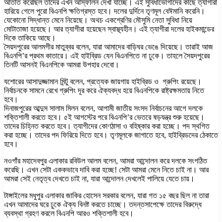
আঁতাত করেছিল তাদের এখন আস্ফালন দেখা যাচ্ছে। এই সুবিধাভোগীদের কাছে ত্যাগীরা
হারিয়ে গেলে পুরো বিএনপি ক্ষতিগ্রস্ত হবে। দলের দুর্দিনে তৃণমূল বেঈমানি করেনি।
যেকোনো সিদ্ধান্ত মেনে নিয়েছে। অথচ একশ্রেণির মৌসুমি নেতা সুবিধা নিয়ে
মোটাতাজা হয়েছে। আর ত্যাগীরা হয়েছেন স্বাস্থ্যহীন। এই ত্যাগীরা দলের হাইকমান্ডের
দিকে তাকিয়ে আছে।
সৈয়দপুরের আলমগীর মাতুব্বর বলেন, যারা আমাদের বাড়িঘর ভেঙে দিয়েছে। তারাই আজ
বিএনপি’র প্রথম কাতারে। এই হাইব্রিড যেন বিএনপিতে না ঢুকে। তাহলে সৈয়দপুরের
তিনটি আসনই বিএনপিকে আমরা উপহার দেবো।
যশোরের আসাদুজ্জামান মিন্টু বলেন, প্রত্যেক জায়গায় হাইব্রিড ও গ্রুপিং রয়েছে।
নির্বাচনকে সামনে রেখে গ্রুপিং দূর করে ঐক্যবদ্ধ হয়ে বিএনপিকে রাষ্ট্রক্ষমতায় নিতে
হবে।
দিনাজপুরের আব্দুস সালাম মিলন বলেন, আগামী জাতীয় সংসদ নির্বাচনের আগে দলকে
শক্তিশালী করতে হবে। ৫ই আগস্টের পরে বিএনপি’র ভেতরে ষড়যন্ত্র শুরু হয়েছে।
তাদের চিহ্নিত করতে হবে। ত্যাগীদের কোণঠাসা ও বহিষ্কার করা হচ্ছে। পদ স্থগিত
করা হচ্ছে। তাদের পদ ফিরিয়ে দিতে হবে। তৃণমূলকে জাগাতে হবে, হাইব্রিডদের ঠেকাতে
হবে।
নওগাঁর মহাদেবপুর এলাকার রবিউল আলম বলেন, আমরা আন্দোলন করে দলকে সংগঠিত
করেছি। এখন সেটা এককভাবে দাবি করা হচ্ছে! সেটা আমরা মেনে নিতে চাই না। আর
আমরা সেই নেতৃত্ব দেখতে চাই না, যারা আন্দোলন দেখলেই পালিয়ে যেতে চায়।
টাঙ্গাইলের মধুপুর এলাকার জাকির হোসেন সরকার বলেন, যারা গত ১৫ বছর ছিল না তারা
এখন আমাদের ঘরে ঢুকে ঐক্য বিনষ্ট করতে চাচ্ছে। তদন্তসাপেক্ষে তাদের বিরুদ্ধে
ব্যবস্থা গ্রহণ করলে বিএনপি আরও শক্তিশালী হবে।