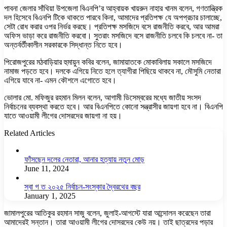
পাবনা জেলার সাঁথিয়া উপজেলা বিএনপি’র আহ্বায়ক খায়রুন নাহার খানম বলেন, গণতান্ত্রিক
দল হিসেবে বিএনপি টিকে থাকতে পারবে কিনা, আমাদের প্রতিপক্ষ যে অপপ্রচার চালাচ্ছে,
সেটা রোধ করার ওপর নির্ভর করছে। প্রতিপক্ষ মসজিদে বসে রাজনীতি করবে, আর আমরা
অফিস ভাড়া করে রাজনীতি করবো। সুতরাং মসজিদে বসে রাজনীতি চলবে কি চলবে না- তা
অন্তর্বর্তীকালীন সরকারকে সিদ্ধান্ত নিতে হবে।
পিরোজপুরের মঠবাড়িয়ার হুমায়ুন কবির বলেন, জামায়াতকে মোকাবিলায় সকালে মসজিদে
নামাজ পড়তে হবে। দলকে এগিয়ে নিতে হলে ত্যাগীরা পিছিয়ে থাকবে না, মৌসুমি নেতারা
এগিয়ে যাবে না- এমন কৌশলে এগোতে হবে।
ভোলার মো. মফিজুর রহমান মিলন বলেন, আগামী ডিসেম্বরের মধ্যে জাতীয় সংসদ
নির্বাচনের ব্যবস্থা করতে হবে। আর বিএনপিতে কোনো সন্ত্রাসীর জায়গা হবে না। বিএনপি
যাতে আওয়ামী লীগের দোসরদের জায়গা না হয়।
Related Articles
ফাঁসছেন দলের নেতারা, আনার হত্যায় নতুন মোড়
June 11, 2024
স্বা গ ত ২০২৫ নির্বাচন-সংস্কার দ্বৈরথের বছর
January 1, 2025
জামালপুরের আতিকুর রহমান সাজু বলেন, জুলাই-আগস্টে যারা আন্দোলন করেছেন তারা
আমাদেরই সন্তান। তারা আওয়ামী লীগের দোসরদের কেউ নয়। তাই ছাত্রদের পড়ার