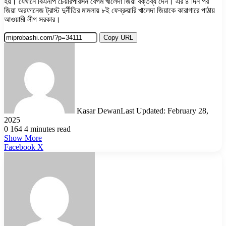
হয়। যেখানে বিএনপি চেয়ারপারসন বেগম খালেদা জিয়া বক্তব্য দেন। এর ৪ দিন পর
জিয়া অরফানেজ ট্রাস্ট দুর্নীতির মামলায় ৮ই ফেব্রুয়ারি খালেদা জিয়াকে কারাগারে পাঠায়
আওয়ামী লীগ সরকার।
Copy URL
Kasar Dewan
Last Updated: February 28,
2025
0
164
4 minutes read
Show More
LinkedIn
Pinterest
Reddit
WhatsApp
Telegram
Viber
Share
Facebook
X
via
Email