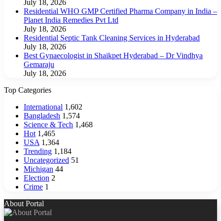
July 18, 2026
Residential WHO GMP Certified Pharma Company in India –
Planet India Remedies Pvt Ltd
July 18, 2026
Residential Septic Tank Cleaning Services in Hyderabad
July 18, 2026
Best Gynaecologist in Shaikpet Hyderabad – Dr Vindhya
Gemaraju
July 18, 2026
Top Categories
International
1,602
Bangladesh
1,574
Science & Tech
1,468
Hot
1,465
USA
1,364
Trending
1,184
Uncategorized
51
Michigan
44
Election
2
Crime
1
About Portal