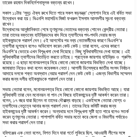
তারেক রহমান দিকনির্দেশনামূলক বক্তব্য রাখেন।
সকাল ১১টায় ‘সুদৃঢ় ঐক্য রুখে দিতে পারে সকল ষড়যন্ত্র’ স্লোগান নিয়ে এই বর্ধিত সভা
উদ্বোধন করা হয়। বিএনপি মহাসচিব মির্জা ফখরুল ইসলাম আলমগীর সূচনা বক্তব্য
রাখেন।
উদ্বোধনের আনুষ্ঠানিকতা শেষে তৃণমূলের নেতাদের বক্তব্য শোনেন কেন্দ্রীয় নেতারা।
তারা তাদের বক্তব্যে হাইব্রিডদের বাদ দিয়ে ত্যাগীদের পদ-পদবি দেয়ার জন্য
হাইকমান্ডকে পরামর্শ দেন। ৫ই আগস্টের পর নব্য নেতাকর্মীদের কারণে বিএনপি’র
ত্যাগীরা ভুগছেন বলেও অভিযোগ করেন কেউ কেউ। তারা বলেন, এদের কারণে
বিএনপি’র ভেতরে এখন বিশৃঙ্খলা দেখা দিয়েছে। কিছু সুবিধাবাদীদের দেখা যাচ্ছে। এই
সুবিধাবাদীরা ত্যাগীদের বিতাড়িত করতে চাইছে। প্রত্যেক জায়গায় হাইব্রিড ও গ্রুপিং
রয়েছে। এ ছাড়া মনোনয়নপত্র নিয়ে কোনো কোনো জায়গায় বিভক্তি দেখা যাচ্ছে।
জামায়াত নিয়েও কথা বলেন কয়েকজন নেতা। আগামী ডিসেম্বরে জাতীয় সংসদ নির্বাচন
আদায়ে দলকে শক্ত অবস্থান নেয়ার পরামর্শ দেন কেউ কেউ। এজন্য বিভাগীয় সম্মেলন
করার জন্য দলীয় হাইকমান্ডকে পরামর্শ দেন তারা।
সভায় নেতারা বলেন, মনোনয়নপত্র নিয়ে কোনো কোনো জায়গায় বিভক্তি আছে। যারা
সুবিধাবাদী তারা যেন মনোনয়ন না পান সে বিষয়ে হাইকমান্ডের দৃষ্টি আকর্ষণ করেন তারা।
বলেন, ১৭ বছর যারা ছিলেন না তাদের দৌরাত্ম্য বাড়ছে। একইসঙ্গে নেতারা যোগ্য ও
ত্যাগীদের নেতৃত্বে আনার জন্য পরামর্শ দেন। তাদের নিয়ে কমিটি করার জন্য
হাইকমান্ডের দৃষ্টি আকর্ষণ করেন। অন্যথায় দলে বিশৃঙ্খলা সৃষ্টি হতে পারে বলেও সতর্ক
করেন তৃণমূলের নেতারা। পাশাপাশি বর্ধিত সভার মতো করে জেলা ও বিভাগীয় পর্যায়েও
সভা করার পরামর্শ দেন তারা।
হবিগঞ্জের এক নেতা বলেন, বিগত দিনে যারা গর্তে লুকিয়ে ছিল, আওয়ামী লীগের সঙ্গে