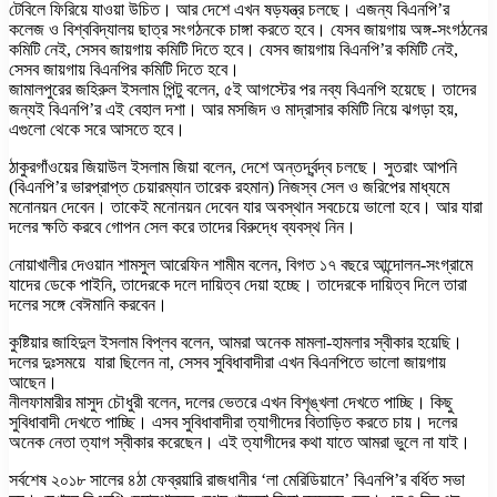
টেবিলে ফিরিয়ে যাওয়া উচিত। আর দেশে এখন ষড়যন্ত্র চলছে। এজন্য বিএনপি’র
কলেজ ও বিশ্ববিদ্যালয় ছাত্র সংগঠনকে চাঙ্গা করতে হবে। যেসব জায়গায় অঙ্গ-সংগঠনের
কমিটি নেই, সেসব জায়গায় কমিটি দিতে হবে। যেসব জায়গায় বিএনপি’র কমিটি নেই,
সেসব জায়গায় বিএনপির কমিটি দিতে হবে।
জামালপুরের জহিরুল ইসলাম পিন্টু বলেন, ৫ই আগস্টের পর নব্য বিএনপি হয়েছে। তাদের
জন্যই বিএনপি’র এই বেহাল দশা। আর মসজিদ ও মাদ্রাসার কমিটি নিয়ে ঝগড়া হয়,
এগুলো থেকে সরে আসতে হবে।
ঠাকুরগাঁওয়ের জিয়াউল ইসলাম জিয়া বলেন, দেশে অন্তর্দ্বন্দ্ব চলছে। সুতরাং আপনি
(বিএনপি’র ভারপ্রাপ্ত চেয়ারম্যান তারেক রহমান) নিজস্ব সেল ও জরিপের মাধ্যমে
মনোনয়ন দেবেন। তাকেই মনোনয়ন দেবেন যার অবস্থান সবচেয়ে ভালো হবে। আর যারা
দলের ক্ষতি করবে গোপন সেল করে তাদের বিরুদ্ধে ব্যবস্থ নিন।
নোয়াখালীর দেওয়ান শামসুল আরেফিন শামীম বলেন, বিগত ১৭ বছরে আন্দোলন-সংগ্রামে
যাদের ডেকে পাইনি, তাদেরকে দলে দায়িত্ব দেয়া হচ্ছে। তাদেরকে দায়িত্ব দিলে তারা
দলের সঙ্গে বেঈমানি করবেন।
কুষ্টিয়ার জাহিদুল ইসলাম বিপ্লব বলেন, আমরা অনেক মামলা-হামলার স্বীকার হয়েছি।
দলের দুঃসময়ে যারা ছিলেন না, সেসব সুবিধাবাদীরা এখন বিএনপিতে ভালো জায়গায়
আছেন।
নীলফামারীর মাসুদ চৌধুরী বলেন, দলের ভেতরে এখন বিশৃঙ্খলা দেখতে পাচ্ছি। কিছু
সুবিধাবাদী দেখতে পাচ্ছি। এসব সুবিধাবাদীরা ত্যাগীদের বিতাড়িত করতে চায়। দলের
অনেক নেতা ত্যাগ স্বীকার করেছেন। এই ত্যাগীদের কথা যাতে আমরা ভুলে না যাই।
সর্বশেষ ২০১৮ সালের ৪ঠা ফেব্রয়ারি রাজধানীর ‘লা মেরিডিয়ানে’ বিএনপি’র বর্ধিত সভা