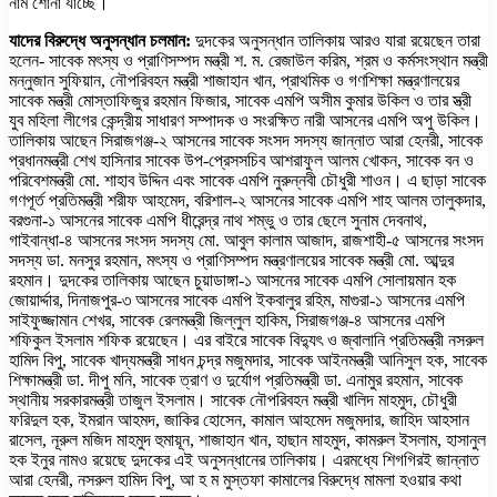
নাম শোনা যাচ্ছে।
যাদের বিরুদ্ধে অনুসন্ধান চলমান:
দুদকের অনুসন্ধান তালিকায় আরও যারা রয়েছেন তারা
হলেন- সাবেক মৎস্য ও প্রাণিসম্পদ মন্ত্রী শ. ম. রেজাউল করিম, শ্রম ও কর্মসংস্থান মন্ত্রী
মন্নুজান সুফিয়ান, নৌপরিবহন মন্ত্রী শাজাহান খান, প্রাথমিক ও গণশিক্ষা মন্ত্রণালয়ের
সাবেক মন্ত্রী মোস্তাফিজুর রহমান ফিজার, সাবেক এমপি অসীম কুমার উকিল ও তার স্ত্রী
যুব মহিলা লীগের কেন্দ্রীয় সাধারণ সম্পাদক ও সংরক্ষিত নারী আসনের এমপি অপু উকিল।
তালিকায় আছেন সিরাজগঞ্জ-২ আসনের সাবেক সংসদ সদস্য জান্নাত আরা হেনরী, সাবেক
প্রধানমন্ত্রী শেখ হাসিনার সাবেক উপ-প্রেসসচিব আশরাফুল আলম খোকন, সাবেক বন ও
পরিবেশমন্ত্রী মো. শাহাব উদ্দিন এবং সাবেক এমপি নুরুন্নবী চৌধুরী শাওন। এ ছাড়া সাবেক
গণপূর্ত প্রতিমন্ত্রী শরীফ আহমেদ, বরিশাল-২ আসনের সাবেক এমপি শাহ আলম তালুকদার,
বরগুনা-১ আসনের সাবেক এমপি ধীরেন্দ্র নাথ শম্ভু ও তার ছেলে সুনাম দেবনাথ,
গাইবান্ধা-৪ আসনের সংসদ সদস্য মো. আবুল কালাম আজাদ, রাজশাহী-৫ আসনের সংসদ
সদস্য ডা. মনসুর রহমান, মৎস্য ও প্রাণিসম্পদ মন্ত্রণালয়ের সাবেক মন্ত্রী মো. আব্দুর
রহমান। দুদকের তালিকায় আছেন চুয়াডাঙ্গা-১ আসনের সাবেক এমপি সোলায়মান হক
জোয়ার্দ্দার, দিনাজপুর-৩ আসনের সাবেক এমপি ইকবালুর রহিম, মাগুরা-১ আসনের এমপি
সাইফুজ্জামান শেখর, সাবেক রেলমন্ত্রী জিল্লুল হাকিম, সিরাজগঞ্জ-৪ আসনের এমপি
শফিকুল ইসলাম শফিক রয়েছেন। এর বাইরে সাবেক বিদ্যুৎ ও জ্বালানি প্রতিমন্ত্রী নসরুল
হামিদ বিপু, সাবেক খাদ্যমন্ত্রী সাধন চন্দ্র মজুমদার, সাবেক আইনমন্ত্রী আনিসুল হক, সাবেক
শিক্ষামন্ত্রী ডা. দীপু মনি, সাবেক ত্রাণ ও দুর্যোগ প্রতিমন্ত্রী ডা. এনামুর রহমান, সাবেক
স্থানীয় সরকারমন্ত্রী তাজুল ইসলাম। সাবেক নৌপরিবহন মন্ত্রী খালিদ মাহমুদ, চৌধুরী
ফরিদুল হক, ইমরান আহমদ, জাকির হোসেন, কামাল আহমেদ মজুমদার, জাহিদ আহসান
রাসেল, নূরুল মজিদ মাহমুদ হুমায়ূন, শাজাহান খান, হাছান মাহমুদ, কামরুল ইসলাম, হাসানুল
হক ইনুর নামও রয়েছে দুদকের এই অনুসন্ধানের তালিকায়। এরমধ্যে শিগগিরই জান্নাত
আরা হেনরী, নসরুল হামিদ বিপু, আ হ ম মুস্তফা কামালের বিরুদ্ধে মামলা হওয়ার কথা