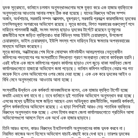
দুদক সূত্রমতে, বর্তমানে চলমান অনুসন্ধানগুলোর সঙ্গে যুক্ত করে এক হাজার ব্যক্তিকে
অনুসন্ধানের আওতায় আনার লক্ষ্য ঠিক করা হয়েছে। যাদের বিরুদ্ধে অবৈধ সম্পদ
অর্জন, অর্থপাচার, সরকারি সম্পদ আত্মসাৎ, ঘুষগ্রহণ, সরকারি প্রকল্পে কারসাজিসহ দুদকের
তফসিলভুক্ত অপরাধের অভিযোগ রয়েছে। সূত্র জানায়, বিগত সরকারের গুরুত্বপূর্ণ পদে
দায়িত্ব পালনকারী মন্ত্রী, সংসদ সদস্য ছাড়াও দুদকের টার্গেটে রয়েছেন তৃণমূলের
রাজনীতির সঙ্গে জড়িত ব্যক্তিরাও যারা বিভিন্ন সময় ইউপি চেয়ারম্যান, উপজেলা
চেয়ারম্যান, ভাইস চেয়ারম্যান, ইউপি সদস্য পদে দায়িত্ব নিয়ে ক্ষমতার অপব্যবহারের
মাধ্যমে অনিয়ম করেছেন।
সূত্র জানায়, অক্টোবরের শেষ দিকে মোহাম্মদ মঈনউদ্দীন আবদুল্লাহর নেতৃত্বাধীন
কমিশনের পদত্যাগের পর সংস্থাটিতে সিদ্ধান্ত গ্রহণ সংক্রান্ত কোনো কার্যক্রম হয়নি।
এরই ফাঁকে এক মাসে কমিশনের প্রধান কার্যালয় ছাড়াও দেশ জুড়ে থাকা সমন্বিত জেলা
কার্যালয়গুলোতে হাজারো অভিযোগ জমা পড়েছে। বর্তমান কমিশন দায়িত্ব নেয়ার পর গত
কয়েক দিনে এসব অভিযোগের ওপর জোর দেয়া হচ্ছে। এক এক করে দুদকের আইন ও
বিধি মেনে অনুসন্ধানের আওতায় আনা হচ্ছে।
সংস্থাটির ঊর্ধ্বতন এক কর্মকর্তা মানবজমিনকে বলেন, এক হাজার ব্যক্তি টার্গেট হচ্ছে
কথাটা এভাবে বলা যাবে না। তবে বর্তমানে দুই শতাধিক অভিযোগ অনুসন্ধান করা হচ্ছে।
এসবের মধ্যে দুর্নীতির সঙ্গে জড়িত আছেন এমন অভিযুক্ত রাজনীতিবিদ, সরকারি কর্মকর্তা,
পুলিশ কর্মকর্তাদের অভিযোগ রয়েছে। এ ছাড়া শিগগিরই আরও দেড় শতাধিক ব্যক্তির
বিরুদ্ধে অনুসন্ধান শুরু হচ্ছে। এসব হিসাব করলে জেলা কার্যালয়গুলোতে প্রতিদিন আসা
অভিযোগগুলো আমলে নিলে এক অর্থে এক হাজার ছাড়াবে।
তিনি আরও বলেন, কারও বিরুদ্ধে ইনটেনশনালি অনুসন্ধানের কাজ দুদক করবে না।
নিয়মিত কাজের অংশ হিসেবে অভিযোগ যাচাই-বাছাই করে দেখা হবে। তারপর দুদকের