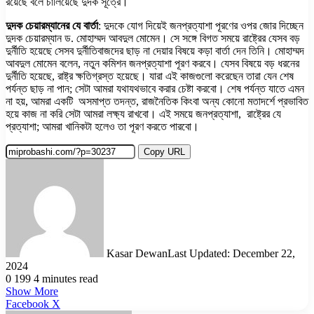
রয়েছে বলে চালিয়েছে দুদক সূত্রে।
দুদক চেয়ারম্যানের যে বার্তা
: দুদকে যোগ দিয়েই জনপ্রত্যাশা পূরণের ওপর জোর দিচ্ছেন
দুদক চেয়ারম্যান ড. মোহাম্মদ আবদুল মোমেন। সে সঙ্গে বিগত সময়ে রাষ্ট্রের যেসব বড়
দুর্নীতি হয়েছে সেসব দুর্নীতিবাজদের ছাড় না দেয়ার বিষয়ে কড়া বার্তা দেন তিনি। মোহাম্মদ
আবদুল মোমেন বলেন, নতুন কমিশন জনপ্রত্যাশা পূরণ করবে। যেসব বিষয়ে বড় ধরনের
দুর্নীতি হয়েছে, রাষ্ট্র ক্ষতিগ্রস্ত হয়েছে। যারা এই কাজগুলো করেছেন তারা যেন শেষ
পর্যন্ত ছাড় না পান; সেটা আমরা যথাযথভাবে করার চেষ্টা করবো। শেষ পর্যন্ত যাতে এমন
না হয়, আমরা একটি অসমাপ্ত তদন্ত, রাজনৈতিক কিংবা অন্য কোনো মতাদর্শে প্রভাবিত
হয়ে কাজ না করি সেটা আমরা লক্ষ্য রাখবো। এই সময়ে জনপ্রত্যাশা, রাষ্ট্রের যে
প্রত্যাশা; আমরা খানিকটা হলেও তা পূরণ করতে পারবো।
Copy URL
Kasar Dewan
Last Updated: December 22,
2024
0
199
4 minutes read
Show More
LinkedIn
Pinterest
Reddit
WhatsApp
Telegram
Viber
Share
Facebook
X