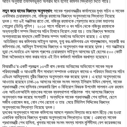
আইন অনুযায়ী তফসিলভুক্ত অপরাধ মনে হলেই কমিশন সিদ্ধান্ত দিতে পারে।
নতুন করে যাদের বিরুদ্ধে অনুসন্ধান
: সাবেক প্রধানমন্ত্রীর কার্যালয়ের মুখ্য সচিব ও সাবেক
এনবিআর চেয়ারম্যান মো. নজিবুর রহমানের বিরুদ্ধে অনুসন্ধানের সিদ্ধান্ত নিয়েছে
দুদক। গত ৬ই অক্টোবর রাতে মো. নজিবুর রহমানকে গ্রেপ্তার করে ঢাকা মহানগর
গোয়েন্দা (ডিবি) পুলিশ। ২০১৫ সালে পরিবেশ ও বন সচিব থেকে নজিবুর রহমানকে
অভ্যন্তরীণ সম্পদ বিভাগের সচিব হিসাবে নিয়োগ দেয়া হয়। তার বিরুদ্ধে ক্ষমতার
অপব্যবহারের মাধ্যমে কোটি টাকার সম্পদ অর্জনের অভিযোগ রয়েছে। এ ছাড়া
অতিরিক্ত কর কমিশনার সাইফুল আলম, যুগ্ম কর-কমিশনার এম শামসুজ্জামান, সহকারী কর
কমিশনার মো. আমিনুল ইসলামের বিরুদ্ধে ও অনুসন্ধান শুরু করেছে দুদক। গত অক্টোবরে
ভুয়া পে-অর্ডারে এস আলম গ্রুপের চেয়ারম্যান সাইফুল আলমের দুই ছেলের ৫০০ কোটি
টাকা অবৈধভাবে সাদা করার দায়ে এই তিন কর্মকর্তা সাময়িক বরখাস্ত হয়েছেন।
বিআরটিএ’র একটি প্রকল্পে ১৩৭টি বাস কেনায় অনিয়মের অভিযোগে সাবেক সড়ক
পরিবহনমন্ত্রী ও আওয়ামী লীগ সাধারণ সম্পাদক ওবায়দুল কাদের ও পরিবহন বিভাগের সচিব
এবিএম আমিনুল্লাহ নুরীর বিরুদ্ধে অনুসন্ধান শুরু করেছে দুদক। এ ছাড়া অনুসন্ধানের
আওতায় রয়েছেন ঢাকা-১৬ আসনের সাবেক সংসদ সদস্য ইলিয়াস উদ্দিন মোল্লা, সাবেক
প্রধানমন্ত্রী শেখ হাসিনার বেসরকারি শিল্প ও বিনিয়োগ বিষয়ক উপদেষ্টা সালমান এফ রহমান
এবং আইএফআইসি ব্যাংকের সাবেক ব্যবস্থাপনা পরিচালক শাহ আলমের বিরুদ্ধে
অনুসন্ধান শুরু করেছে সংস্থাটি। অন্যদিকে সাবেক প্রধানমন্ত্রী শেখ হাসিনা, ছেলে
সজীব ওয়াজেদ জয়, বোন শেখ রেহেনা ও তার মেয়ে টিউলিপ সিদ্দিকের বিরুদ্ধে
অনুসন্ধানের সিদ্ধান্ত নিয়েছে দুদক।
দুদকের অনুসন্ধানে সাবেক কমিশনের আমলে প্রভাব বিস্তার করে জাল ছিঁড়ে বের হওয়া
একাধিক ব্যক্তির বিরুদ্ধে পুনরায় অনুসন্ধানের সিদ্ধান্তও হচ্ছে। এরমধ্যে সাবেক
প্রধানমন্ত্রী শেখ হাসিনা, খুলনার সাবেক সংসদ সদস্য সালাম মুর্শিদীসহ বেশ কয়েকজনের