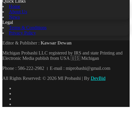
Quick Links
Home
About Us
News
Legal
Terms & Conditions
Privacy Policy
Editor & Publisher :
Kawsar Dewan
Michigan Probashi LLC registered by IRS and state Printing and
Electronic Media publish from USA 🇺🇸 Michigan
Phone : 586-222-2982 । E-mail : miprobashi@gmail.com
All Rights Reserved: © 2026 MI Probashi | By
DevBid
Facebook
X
LinkedIn
YouTube
Back
to
top
button