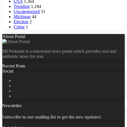
USA
1,364
Trending
1,184
Uncategorized
51
Michigan
44
Election
2
Crime
1
About Portal
MI Probashi is a renowned news portal which provides real and
authentic news for you.
Recent Posts
Social
Facebook
X
LinkedIn
YouTube
Newsletter
Subscribe to our mailing list to get the new updates!