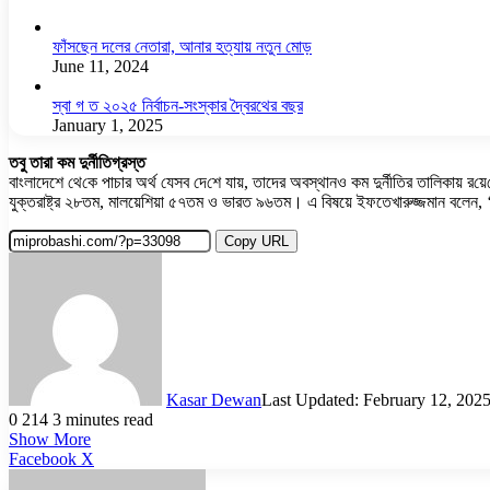
ফাঁসছেন দলের নেতারা, আনার হত্যায় নতুন মোড়
June 11, 2024
স্বা গ ত ২০২৫ নির্বাচন-সংস্কার দ্বৈরথের বছর
January 1, 2025
তবু তারা কম দুর্নীতিগ্রস্ত
বাংলাদ‌েশে থে‌কে পাচার অর্থ যেসব দে‌শে যায়, তাদের অবস্থানও কম দুর্নীতির তা‌লিকায় র
যুক্তরাষ্ট্র ২৮তম, মালয়েশিয়া ৫৭তম ও ভারত ৯৬তম। এ বিষয়ে ইফতেখারুজ্জমান বলেন, ‘দে
Copy URL
Kasar Dewan
Last Updated: February 12, 202
0
214
3 minutes read
Show More
LinkedIn
Pinterest
Reddit
WhatsApp
Telegram
Viber
Share
Facebook
X
via