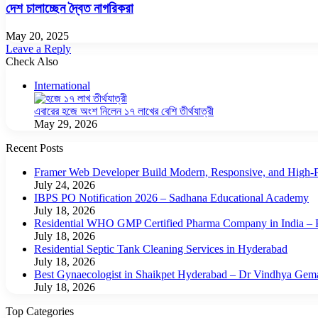
দেশ চালাচ্ছেন দ্বৈত নাগরিকরা
May 20, 2025
Leave a Reply
Check Also
Close
International
এবারের হজে অংশ নিলেন ১৭ লাখের বেশি তীর্থযাত্রী
May 29, 2026
Recent Posts
Framer Web Developer Build Modern, Responsive, and High-P
July 24, 2026
IBPS PO Notification 2026 – Sadhana Educational Academy
July 18, 2026
Residential WHO GMP Certified Pharma Company in India – P
July 18, 2026
Residential Septic Tank Cleaning Services in Hyderabad
July 18, 2026
Best Gynaecologist in Shaikpet Hyderabad – Dr Vindhya Gem
July 18, 2026
Top Categories