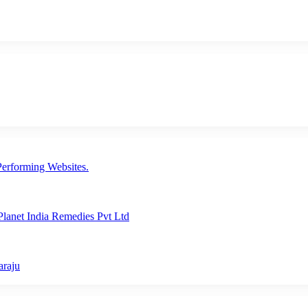
erforming Websites.
lanet India Remedies Pvt Ltd
araju