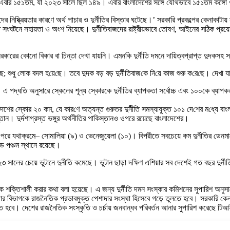
থান এবার ১৫১তম, যা ২০২৩ সালে ছিল ১৪৯। এবার বাংলাদেশের সঙ্গে যৌথভাবে ১৫১তম কঙ্গ
র নিষ্ক্রিয়তার কারণে অর্থ পাচার ও দুর্নীতির বিস্তার ঘটেছে।’ সরকারি প্রকল্পের কেনাকাটায
ীতি সংঘটনে সহায়তা ও অংশ নিয়েছে। দুর্নীতিবাজদের রাষ্ট্রীয়ভাবে তোষণ, আইনের সঠিক প্রয
সরকারের কোনো বিকার বা চিন্তা দেখা যায়নি। এমনকি দুর্নীতি দমনে দায়িত্বপ্রাপ্ত দুদকসহ সংশ
য়ে‌ছে; শুধু লোক বদল হ‌য়ে‌ছে। তবে দুদক বড় বড় দুর্নী‌তিবাজ‌কে নি‌য়ে কাজ শুরু ক‌রে‌ছে।
। এ পদ্ধতি অনুসারে স্কেলের শূন্য স্কোরকে দুর্নীতির ব্যাপকতা সর্বোচ্চ এবং ১০০কে ব্যাপক
শের স্কোর ২০ কম, যে কার‌ণে অত্যন্ত গুরুতর দুর্নীতি সমস্যাযুক্ত ১০১ দে‌শের ম‌ধ্যে বা
তান। দুর্দশাগ্রস্ত ভঙ্গুর অর্থনীতির পাকিস্তানও ওপরে রয়েছে বাংলাদেশের।
 পরে যথাক্রমে– সোমালিয়া (৯) ও ভেনেজুয়েলা (১০)। বিপরীতে সবচেয়ে কম দুর্নীতির ডেনমার্কে
ন্ড পঞ্চম স্থানে রয়েছে।
 সালের চেয়ে ভুটানে দুর্নীতি কমেছে। ভুটান ছাড়া দক্ষিণ এশিয়ার সব দেশেই গত বছর দুর্নী
 শক্তিশালী করার কথা বলা হয়েছে। এ জন্য দুর্নীতি দমন সংস্কার কমিশনের সুপারিশ অনুসারে স
বিভাগকে রাজনৈতিক প্রভাবমুক্ত পেশাদার সংস্থা হিসেবে গড়ে তুলতে হবে। সরকারি কেনাকাটা, 
রতে হবে। দেশের রাজনৈতিক সংস্কৃতি ও চর্চায় জনবান্ধব পরিবর্তন আনার সুপারিশ করেছে ট