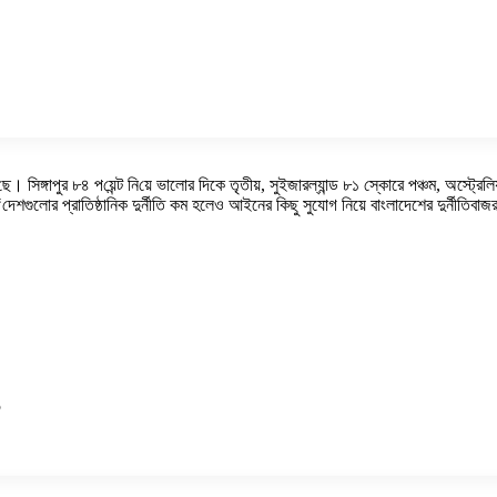
‌য়ে‌ছে। সিঙ্গাপুর ৮৪ প‌য়েন্ট নি‌য়ে ভালোর দিকে তৃতীয়, সুইজারল্যান্ড ৮১ স্কোরে পঞ্চম,
শগুলোর প্রাতিষ্ঠানিক দুর্নীতি কম হলেও আইনের কিছু সুযোগ নিয়ে বাংলাদেশের দুর্নীতিবাজর
5