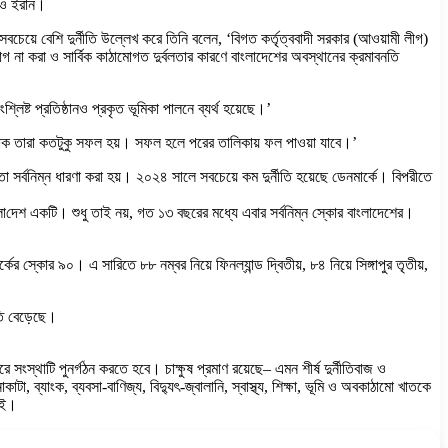
ো ও ইরান।
় সবচেয়ে বেশি দুর্নীতি উল্লেখ করে তিনি বলেন, ‘বিগত কর্তৃত্ববাদী সরকার (আওয়ামী লীগ)
়োগ না করা ও সার্বিক কাঠামোগত দুর্বলতার কারণে বাংলাদেশের অবস্থানের ক্রমাবনতি
্লিষ্ট প্রতিষ্ঠানও প্রকৃত ভূমিকা পালনে ব্যর্থ হয়েছে।’
 দেখা যাক তারা কতটুকু সফল হ‌য়। সফল হলে পরের তালিকায় ফল পাওয়া যাবে।’
তা সর্বনিম্ন ধারণা করা হয়। ২০২৪ সালে সবচেয়ে কম দুর্নীতি হয়েছে ডেনমার্কে। বিপরীতে
ংলা‌দেশ একটি। শুধু তাই নয়, গত ১৩ বছরের মধ্যে এবার সর্বনিম্ন স্কোর বাংলাদেশের।
র স্কোর ৯০। এ সারিতে ৮৮ নম্বর নিয়ে ফিনল্যান্ড দ্বিতীয়, ৮৪ নিয়ে সিঙ্গাপুর তৃতীয়,
তি বেড়েছে।
ংস্থাটি পুনর্গঠন করতে হবে। চাক্ষুষ প্রমাণ রয়েছে– এমন শীর্ষ দুর্নীতিবাজ ও
ব্যাংক, ব্যবসা-বাণিজ্য, বিদ্যুৎ-জ্বালানি, স্বাস্থ্য, শিক্ষা, ভূমি ও অবকাঠামো খাতকে
িআই।