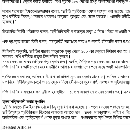
বাংলাদেশের। স্কোর কমায় দুর্নীতির ধারণা সূচকে ১৮০ দেশের মধ্যে বাংলাদেশের অবস্
সংবাদ সম্মেলনে ইফতেখারুজ্জামান বলেন, ‘দুর্নীতি প্রতিরোধে যেসব সংস্থা করা হয়েছে, তাদে
মুখে দুর্নীতির বিরুদ্ধে সোচ্চার থাকলেও বাস্তবে প্রশ্রয় এবং লালন করেছে। এমনকি দুর্ন
হয়েছে।’
টিআইবির নির্বাহী পরিচালক বলেন, ‘দুর্নীতিবিরোধী বাগাড়ম্বর ছাড়া এ নিয়ে পতিত আওয়ামী 
এক প্র‌শ্নের জবাবে তিনি ব‌লেন, ‘অন্তর্বর্তী সরকা‌রের সম‌য়ও দখলদারি-চাঁদাবাজি বহাল র‌
সিপিআই অনুযায়ী, দুর্নীতির ধারণার মাত্রাকে শূন্য থেকে ১০০-এর স্কেলে নির্ধারণ করা হয়
সবচেয়ে বেশি দুর্নীতির মাত্রা ছিল দক্ষিণ সুদানে।
১০০ স্কোরের মধ্যে বৈশ্বিক গড় স্কোর ৪৩। অর্থাৎ, বৈশ্বিক গড় স্কোরের চেয়েও বাংলাদে
দক্ষিণ এশিয়ার আট দেশের মধ্যে দুর্নীতির তালিকায় বাংলাদেশের পরে আছে শুধুই আফগানিস্
প্রতিবেদনে বলা হয়, তালিকার শীর্ষে থাকা দক্ষিণ সুদানের স্কোর মাত্র ৮। তালিকায় তাদের
৮৩ নিয়ে নিউজিল্যান্ড চতুর্থ ও ৮১ স্কোর নিয়ে যৌথভাবে লুক্সেমবার্গ, নরওয়ে ও সুইজারল্যা
দক্ষিণ এশিয়ায় সবচেয়ে কম দুর্নীতি হয় ভুটানে। ১৮তম অবস্থানে তাদের স্কোর ৭২। ২০২৩
দুদক শক্তিশালী করার সুপারিশ
দুর্নীতি কমাতে টিআইর পক্ষ থেকে কিছু সুপারিশ করা হয়েছে। এগুলোর মধ্যে প্রথমে দুদককে
দুর্নীতিগ্রস্ত প্রতিষ্ঠানকে বিচারের আওতায় আনতে হবে। দুদক, জনপ্রশাসন, আইন ও বিচার 
রাজনৈতিক এবং ব্যক্তিস্বার্থ থেকে মুক্ত রাখতে হবে। গণমাধ্যমের স্বাধীনতা নিশ্চিত ক
Related Articles