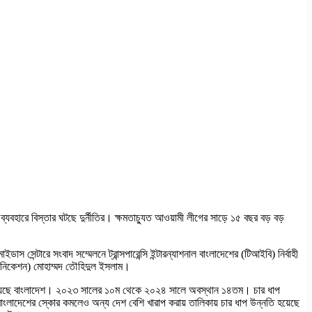
 ব্যবহারে বিস্তার ঘটছে দুর্নীতির। ক্ষমতাচ্যুত আওয়ামী লীগের সাড়ে ১৫ বছর বড় বড়
স সেন্টারে সংবাদ সম্মেলনে ট্রান্সপারেন্সি ইন্টারন্যাশনাল বাংলাদেশের (টিআইবি) নির্বাহী
মিউনিকেশন) মোহাম্মদ তৌহিদুল ইসলাম।
কেই রয়েছে বাংলাদেশ। ২০২৩ সালের ১০ম থেকে ২০২৪ সালে অবস্থান ১৪তম। চার ধাপ
বাংলাদেশের স্কোর কমলেও অন্য দেশ বেশি খারাপ করায় তালিকায় চার ধাপ উন্নতি হয়েছে