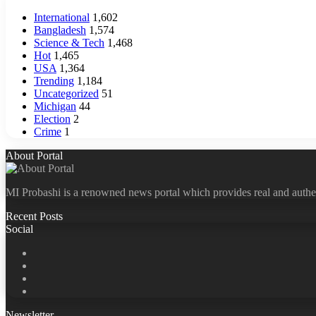
International
1,602
Bangladesh
1,574
Science & Tech
1,468
Hot
1,465
USA
1,364
Trending
1,184
Uncategorized
51
Michigan
44
Election
2
Crime
1
About Portal
MI Probashi is a renowned news portal which provides real and authe
Recent Posts
Social
Facebook
X
LinkedIn
YouTube
Newsletter