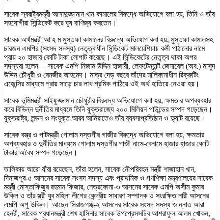
সাবেক স্বরাষ্ট্রমন্ত্রী আসাদুজ্জামান খান কামালের বিরুদ্ধে অভিযোগে বলা হয়, তিনি ও তাঁর
সহযোগীরা সিন্ডিকেট করে ঘুষ বাণিজ্য করতেন।
সাবেক অর্থমন্ত্রী আ হ ম মুস্তফা কামালের বিরুদ্ধে অভিযোগ বলা হয়, মুস্তফা কামালসহ
চারজন এমপির (সংসদ সদস্য) নেতৃত্বাধীন সিন্ডিকেট মালয়েশিয়ায় কর্মী পাঠানোর নামে
প্রায় ২০ হাজার কোটি টাকা লোপাট করেছে। এই সিন্ডিকেটের নেতৃত্ব থাকা অপর
সদস্যরা হলেন— সাবেক এমপি নিজাম উদ্দিন হাজারী, লেফটেন্যান্ট জেনারেল (অব.) মাসুদ
উদ্দিন চৌধুরী ও বেনজীর আহমেদ। মাত্র দেড় বছরে তাঁদের মালিকানাধীন রিক্রুটিং
এজেন্সির মাধ্যমে প্রায় সাড়ে চার লাখ শ্রমিক পাঠিয়ে ওই অর্থ হাতিয়ে নেওয়া হয়।
সাবেক ভূমিমন্ত্রী সাইফুজ্জামান চৌধুরীর বিরুদ্ধে অভিযোগে বলা হয়, ক্ষমতার অপব্যবহার
করে বিভিন্ন দুর্নীতির মাধ্যমে তিনি যুক্তরাজ্যে ২০০ মিলিয়ন পাউন্ডের সম্পদ গড়েছেন।
যুক্তরাষ্ট্র, লন্ডন ও সংযুক্ত আরব আমিরাতেও তাঁর ব্যবসাপ্রতিষ্ঠান ও ফ্ল্যাট রয়েছে।
সাবেক বস্ত্র ও পাটমন্ত্রী গোলাম দস্তগীর গাজীর বিরুদ্ধে অভিযোগে বলা হয়, ক্ষমতার
অপব্যবহার ও দুর্নীতির মাধ্যমে গোলাম দস্তগীর গাজী নামে-বেনামে হাজার হাজার কোটি
টাকার অবৈধ সম্পদ গড়েছেন।
তালিকায় আরো যাঁরা রয়েছেন, তাঁরা হলেন, সাবেক নৌপরিবহন মন্ত্রী শাজাহান খান,
দিনাজপুর-৫ আসনের সাবেক সংসদ সদস্য এবং প্রাথমিক ও গণশিক্ষা মন্ত্রণালয়ের সাবেক
মন্ত্রী মোস্তাফিজুর রহমান ফিজার, নেত্রকোনা-৩ আসনের সাবেক এমপি অসীম কুমার
উকিল ও তাঁর স্ত্রী যুব মহিলা লীগের কেন্দ্রীয় সাধারণ সম্পাদক ও সংরক্ষিত নারী আসনের
এমপি অপু উকিল। আছেন সিরাজগঞ্জ-২ আসনের সাবেক সংসদ সদস্য জান্নাত আরা
হেনরী, সাবেক প্রধানমন্ত্রী শেখ হাসিনার সাবেক উপপ্রেসসচিব আশরাফুল আলম খোকন,