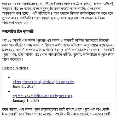
দুদকের সাবেক মহাপরিচালক মো. মঈদুল ইসলাম কালের কণ্ঠকে বলেন, ‘কমিশন চাইলেই
সম্ভব। গত ১৫ বছরে যেসব অনুসন্ধান দুদক করতে সাহস পায়নি, এখন সেসব
অনুসন্ধান করা হচ্ছে। এটি ইতিবাচক। তবে দুদকের নিজস্ব কর্মকর্তাদের দক্ষ করে গড়ে
তুলতে হবে। রাজনৈতিক প্রভাবমুক্ত হয়ে দুদককে অনুসন্ধান ও তদন্ত কার্যক্রম
পরিচালনা করতে হবে।’
সমালোচিত তিন ব্যবসায়ী
গত ১৫ আগস্ট এস আলম গ্রুপের এস আলম ও ব্যবসায়ী নাফিজ সরাফাতের বিরুদ্ধে
জ্ঞাত আয়বহির্ভূত সম্পদ অর্জন ও বিদেশে অর্থপাচারের অভিযোগ অনুসন্ধানে নামে দুদক।
এরপর ২২ আগস্ট সালমান এফ রহমানের বিরুদ্ধে অভিযোগ আমলে নেয় দুদক। সংস্থাটি
প্রমাণ পায়, তাঁরা আর্থিক খাত থেকে নজিরবিহীন দুর্নীতি, লুটপাট, জালিয়াতির মাধ্যমে টাকা
পাচার করেছেন।
Related Articles
ফাঁসছেন দলের নেতারা, আনার হত্যায় নতুন মোড়
June 11, 2024
স্বা গ ত ২০২৫ নির্বাচন-সংস্কার দ্বৈরথের বছর
January 1, 2025
দুদক জানায়, এস আলম গ্রুপ রাষ্ট্রায়ত্তসহ ছয়টি ব্যাংক থেকে প্রায় এক লাখ কোটি
টাকা লোপাট করে বিদেশে পাচার করেছে। শুধু ইসলামী ব্যাংক থেকেই ৫০ হাজার কোটি