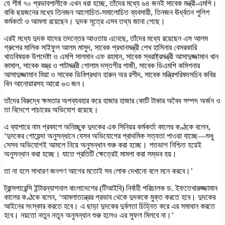
যে শীর্ষ ৭০ প্রভাবশালীকে এখন ধরা হচ্ছে, তাঁদের মধ্যে ৬৪ জনই সাবেক মন্ত্রী-এমপি।
বাকি ছয়জনের মধ্যে তিনজন আলোচিত-সমালোচিত ব্যবসায়ী, তিনজন ঊর্ধ্বতন পুলিশ
কর্মকর্তা ও আমলা রয়েছেন। দুদক সূত্রে এসব তথ্য জানা গেছে।
এরই মধ্যে দুদক যাদের তদন্তের আওতায় এনেছে, তাঁদের মধ্যে রয়েছেন এস আলম
গ্রুপের মালিক সাইফুল আলম মাসুদ, সাবেক প্রধানমন্ত্রী শেখ হাসিনার বেসরকারি
খাতবিষয়ক উপদেষ্টা ও এমপি সালমান এফ রহমান, সাবেক স্বরাষ্ট্রমন্ত্রী আসাদুজ্জামান খান
কামাল, সাবেক বস্ত্র ও পাটমন্ত্রী গোলাম দস্তগীর গাজী, সাবেক ডিএমপি কমিশনার
আসাদুজ্জামান মিয়া ও সাবেক ডিবিপ্রধান হারুন অর রশীদ, সাবেক মন্ত্রিপরিষদসচিব কবির
বিন আনোয়ারসহ আরো ৬৩ জন।
তাঁদের বিরুদ্ধে ক্ষমতার অপব্যবহার করে হাজার হাজার কোটি টাকার অবৈধ সম্পদ অর্জন ও
তা বিদেশে পাচারের অভিযোগ রয়েছে।
এ ব্যাপারে নাম প্রকাশে অনিচ্ছুক দুদকের এক সিনিয়র কর্মকর্তা কালের কণ্ঠকে বলেন,
‘দুদকের গোয়েন্দা অনুসন্ধানে যেসব অভিযোগের প্রাথমিক সত্যতা পাওয়া যাচ্ছে—শুধু
সেসব অভিযোগই আমলে নিয়ে অনুসন্ধান শুরু করা হচ্ছে। শতভাগ নিশ্চিত হয়েই
অনুসন্ধান করা হচ্ছে। যাতে প্রতিটি ক্ষেত্রেই মামলা করা সম্ভব হয়।
তা না হলে সাধারণ জনগণ আগের মতোই সব লোক দেখানো বলে মনে করবে।’
ট্রান্সপারেন্সি ইন্টারন্যাশনাল বাংলাদেশের (টিআইবি) নির্বাহী পরিচালক ড. ইফতেখারুজ্জামান
কালের কণ্ঠকে বলেন, ‘আমলাতন্ত্রের প্রভাব থেকে দুদককে মুক্ত করতে হবে। দুদকের
আইনের সংস্কার করতে হবে। এ ছাড়া দুদকের দুর্বলতা চিহ্নিত করে এর সমাধান করতে
হবে। নয়তো নতুন নতুন অনুসন্ধান শুরু হলেও এর সুফল মিলবে না।’