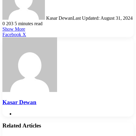
Kasar Dewan
Last Updated: August 31, 2024
0
203
5 minutes read
Show More
LinkedIn
Pinterest
Reddit
WhatsApp
Telegram
Viber
Share
Facebook
X
via
Email
Kasar Dewan
Website
Related Articles