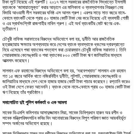
টাকা লুটে নিয়েছে এই গ্রুপটি। ২০১৭ সালে সরকারের রাজনৈতিক সিদ্ধান্তে ইসলামী
ব্যাংককে ‘জামায়াতমুক্ত’ করার আড়ালে এর মালিকানা ও ব্যবস্থাপনার নিয়ন্ত্রণ নেয়
বিদায়ি আওয়ামী লীগ সরকারের ঘনিষ্ঠ এস আলম গ্রুপ। এরপর সাড়ে সাত বছরে নামে-
বেনামে ব্যাংকটি থেকে প্রায় ৫০ হাজার কোটি টাকা বের করে নিয়েছে এই ব্যবসায়ী গোষ্ঠী
ও এর স্বার্থসংশ্লিষ্ট রাজশাহীর নাবিল গ্রুপ। এই অর্থ ব্যাংকটির মোট ঋণের এক-
তৃতীয়াংশ।
চৌধুরী নাফিজ সরাফাতের বিরুদ্ধে অভিযোগে বলা হয়, দুর্নীতি আর রাজনৈতিক
ছত্রচ্ছায়ায় ক্ষমতার অপব্যবহার করে দেশের ব্যাংক ব্যবস্থাকে ধ্বংসের দ্বারপ্রান্তে
নিয়ে এসেছেন পদ্মা ব্যাংকের পদত্যাগ করা চেয়ারম্যান চৌধুরী নাফিজ সরাফাত। তিনি
শেয়ারবাজার কেলেঙ্কারি ও পদ্মা ব্যাংকের ৮০০ কোটি টাকা ঋণ জালিয়াতির মাধ্যমে
আত্মসাৎ করেছেন।
সালমান এফ রহমানের বিরুদ্ধে অভিযোগে বলা হয়, ‘দরবেশখ্যাত’ সালমান এফ রহমান
গত ১৫ বছরে আর্থিক খাতে নজিরবিহীন দুর্নীতি, লুটপাট, শেয়ারবাজার কেলেঙ্কারি ও
জালিয়াতির মাধ্যমে দেশ থেকে হাজার হাজার কোটি টাকা পাচার করেছেন। রপ্তানি করেও
ওই টাকা দেশে ফেরত আনেননি। ব্যাংক থেকে নামে-বেনামে প্রায় ৩০ হাজার কোটি টাকা
ঋণ নিয়েছে তাঁর প্রতিষ্ঠান।
সমালোচিত দুই পুলিশ কর্মকর্তা ও এক আমলা
সাবেক ডিএমপি কমিশনার আসাদুজ্জামান মিয়া, সাবেক ডিবিপ্রধান হারুন অর রশীদ ও
সাবেক মন্ত্রিপরিষদসচিব কবির বিন আনোয়ারের বিরুদ্ধে বিপুল পরিমাণ জ্ঞাত আয়বহির্ভূত
সম্পদ অর্জনের অভিযোগ রয়েছে।
সাবেক ডিবিপ্রধান হারুন অর রশীদের বিরুদ্ধে অভিযোগে বলা হয়, যুক্তরাষ্ট্রের নিউ ইয়র্ক