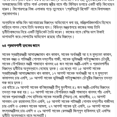
অঙ্গরাজ্যের নিউ হাইড পার্ক এলাকায় স্ত্রীর নামে পাঁচ মিলিয়ন ডলারে একটি বাড়ি কিনেছেন
হারুন। কিশোরগঞ্জে নিজ এলাকায় গড়ে তুলেছেন ‘প্রেসিডেন্ট রিসোর্ট’ নামে বিলাসবহুল
প্রমোদাগার।
অন্যদিকে কবির বিন আনোয়ারের বিরুদ্ধে অভিযোগে বলা হয়, মন্ত্রিপরিষদসচিব হিসেবে
দায়িত্ব পালন শেষে তিনি অবসরে যান। বিভিন্ন মন্ত্রণালয়ে কাজের সময় তিনি
দুর্নীতিবাজদের নিয়ে একটি সিন্ডিকেট তৈরি করেন। কাজের নামে বেশির ভাগ টাকাই
ভাগাভাগি করে লোপাটের অভিযোগ রয়েছে তাঁর বিরুদ্ধে।
৬৪ প্রভাবশালী দুদকের জালে
সাবেক স্বরাষ্ট্রমন্ত্রী আসাদুজ্জামান খান কামাল, সাবেক অর্থমন্ত্রী আ হ ম মুস্তফা কামাল,
সাবেক বস্ত্র ও পাটমন্ত্রী গোলাম দস্তগীর গাজী, সাবেক ভূমিমন্ত্রী সাইফুজ্জামান চৌধুরী,
সাবেক নৌপরিবহন মন্ত্রী শাজাহান খানসহ ৬৪ জন সাবেক মন্ত্রী-এমপি ও প্রভাবশালীর
বিরুদ্ধে দুর্নীতির অনুসন্ধানে নেমেছে দুদক। এর মধ্যে গত ১৫ আগস্ট সাবেক
স্বরাষ্ট্রমন্ত্রী আসাদুজ্জামান খান কামাল, ১৭ আগস্ট সাবেক অর্থমন্ত্রী আ হ ম মুস্তফা
কামালসহ চার এমপি, ১৮ আগস্ট সাবেক ভূমিমন্ত্রী সাইফুজ্জামান চৌধুরীর বিরুদ্ধে তদন্ত
শুরু করে দুদক।
এর বাইরে ১৯ আগস্ট সাবেক বাণিজ্যমন্ত্রী টিপু মুনশীসহ ৪১ জন মন্ত্রী-এমপির বিরুদ্ধে
তদন্ত শুরু করা হয়। ২০ আগস্ট সাবেক নৌপরিবহন মন্ত্রী শাজাহান খানসহ পাঁচ এমপি,
সাবেক প্রধানমন্ত্রী শেখ হাসিনার সাবেক সহকারী (পিয়ন) মো. জাহাঙ্গীর, ২২ আগস্ট
সালমান এফ রহমানসহ তিন এমপি, ২৫ আগস্ট সাবেক পাটমন্ত্রী গোলাম দস্তগীর গাজীসহ
চার এমপি ও একজন সাবেক আমলা, ২৭ আগস্ট সাবেক দুই এমপি, ২৮ আগস্ট সাবেক
মৎস্যমন্ত্রীসহ চার এমপি ও ২৯ আগস্ট সাবেক রেলমন্ত্রী জিল্লুল হাকিমসহ দুই এমপির
দুর্নীতি অনুসন্ধানে নামে সংস্থাটি।