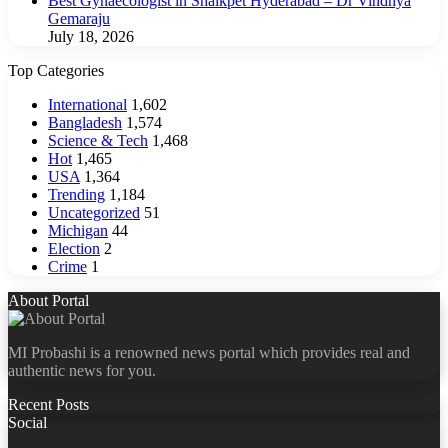
Best Gynaecologist in Shaikpet Hyderabad – Dr Vindhya
Gemaraju
July 18, 2026
Top Categories
International
1,602
Bangladesh
1,574
Science & Tech
1,468
Hot
1,465
USA
1,364
Trending
1,184
Uncategorized
51
Michigan
44
Election
2
Crime
1
About Portal
MI Probashi is a renowned news portal which provides real and
authentic news for you.
Recent Posts
Social