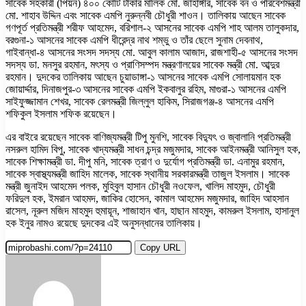
সাবেক সহকারী (পিয়ন) ৪০০ কোটি টাকার মালিক মো. জাহাঙ্গীর, সাবেক বন ও পরিবেশমন্ত্রী
মো. শাহাব উদ্দিন এবং সাবেক এমপি নুরুন্নবী চৌধুরী শাওন। তালিকায় আছেন সাবেক
গণপূর্ত প্রতিমন্ত্রী শরীফ আহমেদ, বরিশাল-২ আসনের সাবেক এমপি শাহ আলম তালুকদার,
বরগুনা-১ আসনের সাবেক এমপি ধীরেন্দ্র নাথ শম্ভু ও তাঁর ছেলে সুনাম দেবনাথ,
গাইবান্ধা-৪ আসনের সংসদ সদস্য মো. আবুল কালাম আজাদ, রাজশাহী-৫ আসনের সংসদ
সদস্য ডা. মনসুর রহমান, মৎস্য ও প্রাণিসম্পদ মন্ত্রণালয়ের সাবেক মন্ত্রী মো. আব্দুর
রহমান। দুদকের তালিকায় আছেন চুয়াডাঙ্গা-১ আসনের সাবেক এমপি সোলায়মান হক
জোয়ার্দ্দার, দিনাজপুর-৩ আসনের সাবেক এমপি ইকবালুর রহিম, মাগুরা-১ আসনের এমপি
সাইফুজ্জামান শেখর, সাবেক রেলমন্ত্রী জিল্লুল হাকিম, সিরাজগঞ্জ-৪ আসনের এমপি
শফিকুল ইসলাম শফিক রয়েছেন।
এর বাইরে রয়েছেন সাবেক বাণিজ্যমন্ত্রী টিপু মুনশি, সাবেক বিদ্যুৎ ও জ্বালানি প্রতিমন্ত্রী
নসরুল হামিদ বিপু, সাবেক খাদ্যমন্ত্রী সাধন চন্দ্র মজুমদার, সাবেক আইনমন্ত্রী আনিসুল হক,
সাবেক শিক্ষামন্ত্রী ডা. দীপু মনি, সাবেক ত্রাণ ও দুর্যোগ প্রতিমন্ত্রী ডা. এনামুর রহমান,
সাবেক স্বাস্থ্যমন্ত্রী জাহিদ মালেক, সাবেক স্থানীয় সরকারমন্ত্রী তাজুল ইসলাম। সাবেক
মন্ত্রী জুনাইদ আহমেদ পলক, মুহিবুল হাসান চৌধুরী নওফেল, খালিদ মাহমুদ, চৌধুরী
ফরিদুল হক, ইমরান আহমদ, জাকির হোসেন, কামাল আহমেদ মজুমদার, জাহিদ আহসান
রাসেল, নূরুল মজিদ মাহমুদ হুমায়ূন, শাজাহান খান, হাছান মাহমুদ, কামরুল ইসলাম, হাসানুল
হক ইনুর নামও রয়েছে দুদকের এই অনুসন্ধানের তালিকায়।
Copy URL