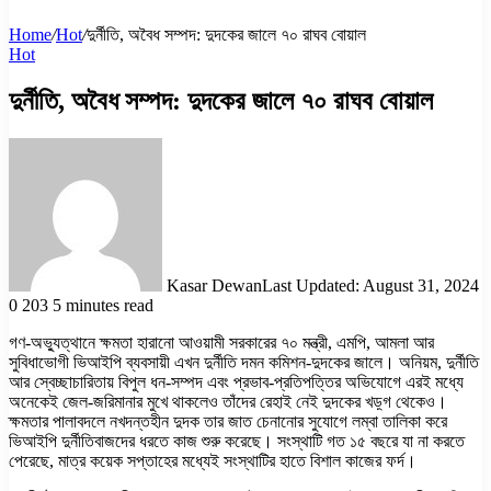
Home
/
Hot
/
দুর্নীতি, অবৈধ সম্পদ: দুদকের জালে ৭০ রাঘব বোয়াল
Hot
দুর্নীতি, অবৈধ সম্পদ: দুদকের জালে ৭০ রাঘব বোয়াল
Kasar Dewan
Last Updated: August 31, 2024
0
203
5 minutes read
গণ-অভ্যুত্থানে ক্ষমতা হারানো আওয়ামী সরকারের ৭০ মন্ত্রী, এমপি, আমলা আর
সুবিধাভোগী ভিআইপি ব্যবসায়ী এখন দুর্নীতি দমন কমিশন-দুদকের জালে। অনিয়ম, দুর্নীতি
আর স্বেচ্ছাচারিতায় বিপুল ধন-সম্পদ এবং প্রভাব-প্রতিপত্তির অভিযোগে এরই মধ্যে
অনেকেই জেল-জরিমানার মুখে থাকলেও তাঁদের রেহাই নেই দুদকের খড়্গ থেকেও।
ক্ষমতার পালাবদলে নখদন্তহীন দুদক তার জাত চেনানোর সুযোগে লম্বা তালিকা করে
ভিআইপি দুর্নীতিবাজদের ধরতে কাজ শুরু করেছে। সংস্থাটি গত ১৫ বছরে যা না করতে
পেরেছে, মাত্র কয়েক সপ্তাহের মধ্যেই সংস্থাটির হাতে বিশাল কাজের ফর্দ।