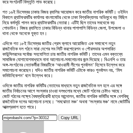
করে সংগঠনটি বিস্তৃতি লাভ করেছে।
গত ১৬ই ডিসেম্বর ঢাকায় বিজয় র‌্যালির আয়োজন করে জাতীয় নাগরিক কমিটি। ওইদিন
বিকালে প্ল্যাটফরমটির কার্যালয় বাংলামোটর থেকে ঢাকা বিশ্ববিদ্যালয় অভিমুখে বড় মিছিল
নিয়ে কর্মসূচি পালন করে প্ল্যাটফরমটির নেতারা। এটিই ছিল তাদের সবথেকে বড়
শোডাউন। বিজয় র‌্যালিতে ঢাকার বিভিন্ন থানার পাশাপাশি বিভিন্ন জেলা, উপজেলা ও
থানা থেকে অনেকে যুক্ত হন।
এদিকে গত ১৮ই ডিসেম্বর জাতীয় প্রেস ক্লাবে আয়োজিত এক সমাবেশে নতুন
রাজনৈতিক দল গঠনে সারা দেশের সব সিটি করপোরেশন ও পৌরসভার অপসারিত
কাউন্সিলরদের সর্বোচ্চ সহযোগিতা চায় জাতীয় নাগরিক কমিটি। তাদের এমন বক্তব্যে
সামাজিক যোগাযোগমাধ্যমে নানা আলোচনা-সমালোচনার জন্ম দিয়েছে। বিএনপি ও তার
অঙ্গ-সংগঠনের নেতাকর্মীরা বিষয়টিকে ‘আওয়ামী লীগের পুনর্বাসন’ হিসেবে উল্লেখ করে
সমালোচনা করেছেন। যদিও জাতীয় নাগরিক কমিটি এটাকে কারও পুনর্বাসন নয়, ‘মিস
কমিউনিকেশন’ বলে উল্লেখ করে।
ওদিকে জাতীয় নাগরিক কমিটির নেতাদের মাধ্যমে নতুন রাজনৈতিক দল হলে এর সঙ্গে
জাতীয় নির্বাচনের আগে সংস্কার চাওয়া দলগুলোর মধ্যে জোট গঠনের চেষ্টাও আছে।
জোট গঠনের লক্ষ্যে বৈষম্যবিরোধী ছাত্র আন্দোলন, জাতীয় নাগরিক কমিটির সঙ্গে বেশকিছু
রাজনৈতিক দলের আলোচনা চলছে। ‘সমঝোতা মঞ্চ’ অথবা ‘সংস্কার মঞ্চ’ নামে জোটটির
আত্মপ্রকাশ হতে পারে।
Copy URL