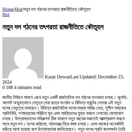
Home
/
Hot
/
নতুন দল গঠনের তৎপরতা রাজনীতিতে কৌতূহল
Hot
নতুন দল গঠনের তৎপরতা রাজনীতিতে কৌতূহল
Kasar Dewan
Last Updated: December 23,
2024
0
188
4 minutes read
জাতীয় নির্বাচন সামনে রেখে নতুন একটি রাজনৈতিক দল গঠনের তৎপরতা চলছে। জুলাই-
আগস্ট অভ্যুত্থানে নেতৃত্ব দেয়া ছাত্র সংগঠন ও বিভিন্ন ফ্রন্টের নেতারা এই নতুন
দলের নেতৃত্বে থাকছেন। বিভিন্ন রাজনৈতিক দলের মধ্যম সারির নেতা, সুশীল সমাজের
প্রতিনিধি, গণমাধ্যমের পরিচিত মুখ এমন ব্যক্তিদের যুক্ত করতে নেপথ্যে যোগাযোগ
চলছে। উদ্যোক্তাদের পরিকল্পনা ঠিক থাকলে নতুন বছরের শুরুতেই আত্মপ্রকাশ করতে
পারে নতুন দল। দলের কাঠামো, গঠনতন্ত্র নিয়ে কাজ চলছে। এসব কাজের অনেকটাই
গুছিয়ে আনা হয়েছে বলে উদ্যোক্তারা জানিয়েছেন। নতুন দলের প্রতি জনসমর্থন তৈরি