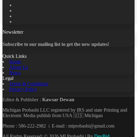
Facebook
X
LinkedIn
YouTube
Newsletter
Subscribe to our mailing list to get the new updates!
Quick Links
Home
About Us
News
Legal
Terms & Conditions
Privacy Policy
Editor & Publisher :
Kawsar Dewan
Michigan Probashi LLC registered by IRS and state Printing and
Electronic Media publish from USA 🇺🇸 Michigan
Phone : 586-222-2982 । E-mail : miprobashi@gmail.com
All Rights Reserved: © 2026 MI Probashi | By
DevBid