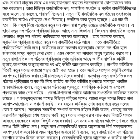
এবং সাধারণ মানুষের মাঝে এর গ্রহণযোগ্যতা বাড়াতে উদ্যোক্তারা যোগাযোগের কাজ
শুরু করেছেন। তারা বিভিন্ন রাজনৈতিক দল, সামাজিক সংগঠন ও প্রবীণ রাজনীতিবিদদের
সঙ্গে আলোচনা করছেন, পরামর্শ নিচ্ছেন। নতুন এই রাজনৈতিক দল গঠনের তৎপরতায়
রাজনীতির মাঠেও কৌতূহল দেখা দিয়েছে। দলটিতে কারা যুক্ত হচ্ছেন। এর নাম কী
হবে। কি লক্ষ্য নিয়ে এগোবে নতুন দল এমন নানা প্রশ্ন রয়েছে রাজনৈতিক অঙ্গনে। এ
ছাড়া নতুন দল গঠনের প্রক্রিয়া নিয়েও আছে নানা জিজ্ঞাসা। বিদ্যমান রাজনৈতিক দলের
নেতারাও নতুন দল গঠনের প্রক্রিয়াকে স্বাগত জানাচ্ছেন। তবে অনেকে বলছেন,
স্বাভাবিক প্রক্রিয়ায় যাতে নতুন দল রাজনীতির মাঠে আসে। এতে রাজনীতিতে
প্রতিযোগিতা তৈরি হবে। অতীতের মতো ক্ষমতার ছত্রছায়ায় কোনো দল গঠন হলে
জনগণের মধ্যে প্রশ্ন দেখা দেবে। এমন কোনো দল সাধারণ মানুষ গ্রহণও করবে না।
নতুন রাজনৈতিক দল গঠনের প্রক্রিয়ায় মুখ্য ভূমিকায় আছে জাতীয় নাগরিক কমিটি।
জুলাই-আগস্টের অভ্যুত্থানের পর এই কমিটি আত্মপ্রকাশ করেছিল। নাগরিক কমিটিকে
ঘিরেই নতুন দলের কাঠামো গড়ার চেষ্টা করা হচ্ছে। তবে সর্বোচ্চ সংখ্যক শ্রেণি-পেশার
অংশগ্রহণ নিশ্চিত করার চেষ্টা চালাচ্ছেন উদ্যোক্তারা। সম্ভাব্য নতুন রাজনৈতিক দল
গঠনের প্রক্রিয়ার অগ্রগতি নিয়ে জাতীয় নাগরিক কমিটির মুখপাত্র সামান্তা শারমিন
মানবজমিনকে বলেন, নতুন দলের গঠনতন্ত্র প্রস্তুত, সামগ্রিক কাঠামো ও রূপরেখা
প্রণয়নের কাজ শেষ পর্যায়ে। জেলা-উপজেলা পর্যায়ে আমাদের সাংগঠনিক কার্যক্রম চলমান
রয়েছে। গণঅভ্যুত্থানের পক্ষের বিভিন্ন শক্তির সঙ্গেও আমরা নতুন দলের বিষয়ে নানা
আলাপ-আলোচনা ও পরামর্শ করছি। সব ধরনের কার্যক্রম শেষ করার পরে নতুন দলের
ঘোষণা আসবে। সম্ভাব্য সময়সীমা সম্পর্কে জানতে চাইলে তিনি বলেন, যেহেতু অনেক
ধারাবাহিক প্রক্রিয়া শেষ হওয়ার পরই নতুন দলের বাস্তব রূপ লাভ করার বিষয়টি সামনে
আসবে, সেক্ষেত্রে আরও কিছুটা সময় দরকার। সে সময় এক মাসের আশেপাশে হতে পারে
বলেও তিনি ইঙ্গিত দেন। নতুন দলে বৈষম্যবিরোধী ছাত্র আন্দোলনের শীর্ষ সমন্বয়কদের
অংশগ্রহণ থাকবে কিনা এমন প্রশ্নের জবাবে তিনি বলেন, নতুন রাজনৈতিক দল গঠনের
ব্যাপারে তারাও চিন্তা ভাবনা করছেন। বৈষম্যবিরোধী ছাত্র আন্দোলন ও জাতীয় নাগরিক