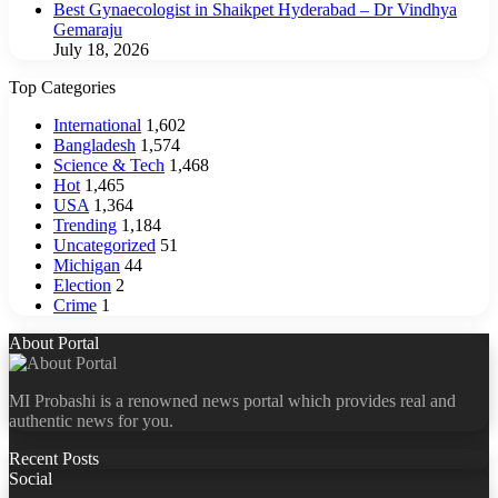
Best Gynaecologist in Shaikpet Hyderabad – Dr Vindhya
Gemaraju
July 18, 2026
Top Categories
International
1,602
Bangladesh
1,574
Science & Tech
1,468
Hot
1,465
USA
1,364
Trending
1,184
Uncategorized
51
Michigan
44
Election
2
Crime
1
About Portal
MI Probashi is a renowned news portal which provides real and
authentic news for you.
Recent Posts
Social