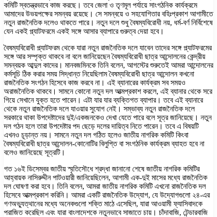
কমিটি স্বতন্ত্রভাবে কাজ করছে। তবে জেলা ও তৃণমূল পর্যায়ে সাংগঠনিক কার্যক্রমে
আমাদের উভয়পক্ষের সমন্বয় রয়েছে। সে সমন্বয়ে ও সহযোগিতার বহিঃপ্রকাশ আগামীতে
নতুন রাজনৈতিক দলেও থাকতে পারে। নতুন দলে শুধু বৈষম্যবিরোধী নয়, ধর্ম-বর্ণ নির্বিশেষে
যেন একই প্ল্যাটফরমে একই সঙ্গে আসার ব্যাপারে গুরুত্ব দেয়া হবে।
বৈষম্যবিরোধী প্ল্যাটফরম থেকে যারা নতুন রাজনৈতিক দলে যাবেন তাদের সঙ্গে প্ল্যাটফরমের
সঙ্গে আর সম্পৃক্ত থাকবে না বলে জানিয়েছেন বৈষম্যবিরোধী ছাত্র আন্দোলনের কেন্দ্রীয়
সমন্বয়ক আব্দুল কাদের। মানবজমিনকে তিনি বলেন, আগস্টের শুরুতেই আমরা আন্দোলনের
কর্মসূচি ঠিক করার সময় সিদ্ধান্ত নিয়েছিলাম বৈষম্যবিরোধী ছাত্র আন্দোলন কখনো
রাজনৈতিক সংগঠন হিসেবে কাজ করবে না। এই ব্যানারের কার্যক্রম সব সময়ও
অরাজনৈতিক থাকবে। সামনে কোনো নতুন দল আত্মপ্রকাশ করলে, এই ব্যানার থেকে সরে
গিয়ে সেখানে যুক্ত হতে পারেন। এটা যার যার ব্যক্তিগত ব্যাপার। তবে এই ব্যানারে
থেকে নতুন রাজনৈতিক দলে যাওয়ার সুযোগ নেই। সম্ভাব্য নতুন রাজনৈতিক দলে
সরকারে থাকা উপদেষ্টাদের দুই/একজনকেও দেখা যেতে পারে বলে সূত্র জানিয়েছে। নতুন
দল গঠন হলে তারা উপদেষ্টার পদ ছেড়ে দলের দায়িত্ব নিতে পারেন। তবে এ বিষয়টি
এখনও চূড়ান্ত নয়। সামনে নতুন দল গঠিত হলেও জাতীয় নাগরিক কমিটি কিংবা
বৈষম্যবিরোধী ছাত্র আন্দোলন-কোনোটির বিলুপ্তি বা সংগঠনিক কার্যক্রম ব্যাহত হবে না
বলেও জানিয়েছে সূত্রটি।
গত ১৬ই ডিসেম্বর জাতীয় স্মৃতিসৌধে শ্রদ্ধা জানানো শেষে জাতীয় নাগরিক কমিটির
আহ্বায়ক নাসিরুদ্দীন পাটওয়ারী জানিয়েছিলেন, আগামী এক-দুই মাসের মধ্যে রাজনৈতিক
দল ঘোষণা করা হবে। তিনি বলেন, আমরা জাতীয় নাগরিক কমিটি এখনো রাজনৈতিক দল
হিসেবে আত্মপ্রকাশ করিনি। আমরা একটি রাজনৈতিক উদ্যোগ, যে উদ্যোগগুলো ২৪-এর
গণঅভ্যুত্থানের মধ্যে অনেকগুলো শক্তি মাঠে এসেছিল, যারা আওয়ামী ফ্যাসিবাদকে
পরাজিত করেছিল এবং যারা বাংলাদেশকে নতুনভাবে সাজাতে চায়। চাঁদাবাজি, টেন্ডারবাজি