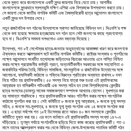
থেকে মুক্ত করে বাংলাদেশকে একটি সুন্দর জায়গায় নিয়ে যেতে চায়। আগামীর
বাংলাদেশকে সুন্দরভাবে স্বপ্নভূমি দক্ষিণ এশিয়া এবং বিশ্বমঞ্চে উপস্থাপন করতে চায়।
সে জায়গা থেকে জাতীয় নাগরিক কমিটি এবং বৈষম্যবিরোধী ছাত্র আন্দোলন বাংলাদেশে
একটি সুন্দর দল উপহার দেবে।
নতুন রাজনৈতিক দল গঠনের উদ্যোগকে স্বাগত জানিয়েছে বিভিন্ন দল। বিএনপি’র পক্ষ
থেকে বলা হয়েছে ক্ষমতার ছত্রছায়ায় দল গঠন হলে সেটা জনগণের কাছে গ্রহণযোগ্য
হবে না। বিএনপি’র সমমনা দলগুলোও এমন বক্তব্য দিয়েছে।
উল্লেখ্য, গত ৮ই সেপ্টেম্বর ছাত্র-জনতার অভ্যুত্থানের আকাঙ্ক্ষা ধারণ করে জনগণকে
ঐক্যবদ্ধ করতে আত্মপ্রকাশ ঘটে জাতীয় নাগরিক কমিটির। রাষ্ট্রের সংস্কার ও পুনর্গঠনের
লক্ষ্যে আন্দোলনে সংঘটিত হত্যাযজ্ঞে জড়িতদের বিচারের আওতায় এনে শাস্তি নিশ্চিত
করার লক্ষ্যে প্রয়োজনীয় কর্মসূচি গ্রহণ, অন্তর্বর্তীকালীন সরকারের সঙ্গে সহযোগিতা ও
জবাবদিহির পরিসর তৈরি, বিভিন্ন সামাজিক, সাংস্কৃতিক ও রাজনৈতিক উদ্যোগের সঙ্গে
আলোচনা, ফ্যাসিবাদী কাঠামো ও শক্তির বিরুদ্ধে প্রতিরোধ অব্যাহত রাখাসহ ৮ দফা
নিয়ে গঠিত হয় প্ল্যাটফরমটির। ৫৫ সদস্য নিয়ে যাত্রা শুরু হওয়া এই প্ল্যাটফরমের
আহ্বায়ক হন নাসিরুদ্দীন পাটওয়ারী এবং সদস্য সচিব হন ঢাকা বিশ্ববিদ্যালয় কেন্দ্রীয়
ছাত্র সংসদের (ডাকসু) সাবেক সমাজকল্যাণ সম্পাদক আখতার হোসেন। মুখপাত্র করা
হয় সামান্তা শারমিনকে। পরে প্ল্যাটফরমটিকে আরও গতিশীল করার লক্ষ্যে সাংগঠনিক
কাঠামো পুনর্গঠন করা হয়। সেই কমিটিতে ৮ জনকে যুগ্ম আহ্বায়ক, ৮ জনকে যুগ্ম সদস্য
সচিব, ৫ জনকে সহ-মুখপাত্র, ৪ জনকে যুগ্ম মুখ্য সংগঠক এবং ১৪ জনকে সংগঠক করা
হয়। এ ছাড়া সর্বশেষ গত ১৮ই ডিসেম্বর রাতে আরও ৪০ জন সদস্যকে কেন্দ্রীয়
কমিটিতে যুক্ত করা হয়। এর ফলে বর্তমানে এই প্ল্যাটফরমটির সদস্য সংখ্যা ১৪৭-এ
দাঁড়িয়েছে। তৃণমূল পর্যায়ে সংগঠনটিকে ছড়িয়ে দিতে কাজ করেছে প্ল্যাটফরমটি। গত ৩
মাসে তাদের আত্মপ্রকাশ করার পর থেকে বিভিন্ন জেলা-উপজেলায় শতাধিক কমিটি গঠন