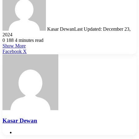
Kasar Dewan
Last Updated: December 23,
2024
0
188
4 minutes read
Show More
LinkedIn
Pinterest
Reddit
WhatsApp
Telegram
Viber
Share
Facebook
X
via
Email
Kasar Dewan
Website