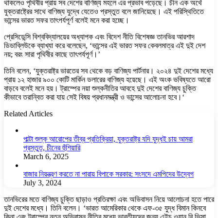
থাকলেও পৃথিবীর প্রায় সব দেশের বাণিজ্য মহলে এর প্রভাব পড়েছে। চীন এক অর্থে
যুক্তরাষ্ট্রের সাথে বাণিজ্য যুদ্ধে যেতেও প্রস্তুত বলে জানিয়েছে। এই পরিস্থিতিতে
ভান্সের ভারত সফর তাৎপর্যপূর্ণ বলেই মনে করা হচ্ছে।
প্রেসিডেন্সি বিশ্ববিদ্যালয়ের অধ্যাপক এবং বিদেশ নীতি বিশেষজ্ঞ তানভির আরশাদ
ডিডাব্লিউকে ব্যাখ্যা করে বলেছেন, ‘ভান্সের এই ভারত সফর কেবলমাত্র এই দুই দেশ
নয়; বরং সারা পৃথিবীর কাছে তাৎপর্যপূর্ণ।’
তিনি বলেন, ‘যুক্তরাষ্ট্র ভারতের সব থেকে বড় বাণিজ্য পার্টনার। ২০২৪ দুই দেশের মধ্যে
প্রায় ১২ হাজার ৯০০ কোটি মার্কিন ডলারের বাণিজ্য হয়েছে। এই অংক ভবিষ্যতে আরো
বাড়বে বলেই মনে হয়। ট্রাম্পের নয়া শুল্কনীতির আবহে দুই দেশের বাণিজ্য চুক্তি
কীভাবে তরান্বিত করা যায় সেই বিষয় প্রধানমন্ত্রী ও ভান্সের আলোচনা হবে।‘
Related Articles
পাল্টা শুল্ক আরোপের তীব্র প্রতিক্রিয়া, যুক্তরাষ্ট্র যদি যুদ্ধই চায় আমরা
প্রস্তুত, চীনের হুঁশিয়ারি
March 6, 2025
বাজার নিয়ন্ত্রণ করতে না পারায় বিপাকে সরকার: সংসদে এমপিদের উদ্বেগ
July 3, 2024
তানভিরের মতে বাণিজ্য চুক্তি ছাড়াও প্রতিরক্ষা এবং অভিবাসন নিয়ে আলোচনা হতে পারে
দুই দেশের মধ্যে। তিনি বলেন। ‘ভারত আমেরিকার থেকে এফ-৩৫ যুদ্ধ বিমান কিনবে
কিনা এবং ট্রাম্পের নতুন অভিবাসন নীতির মধ্যে ভারতীয়দের জন্য এইচ ওয়ান বি ভিসা