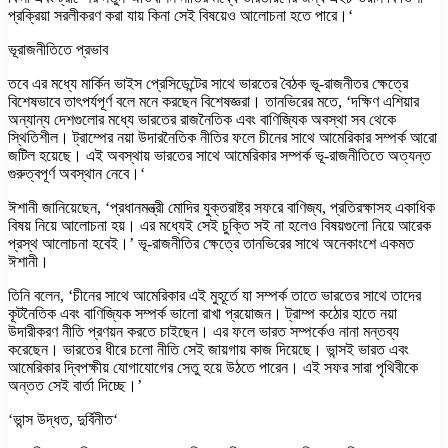
প্রক্রিয়া সরলীকরণ করা যায় কিনা সেই বিষয়েও আলোচনা হতে পারে।‘
ভূরাজনীতিতে প্রভাব
তবে এর মধ্যে মার্কিন ভাইস প্রেসিডেন্টের সাথে ভারতের বৈঠক ভূ-রাজনীতর ক্ষেত্রে
বিশেষভাবে তাৎপর্যপূর্ণ বলে মনে করছেন বিশেষজ্ঞরা। তানভিরের মতে, ‘দক্ষিণ এশিয়ার
অন্যান্য দেশগুলোর মধ্যে ভারতের রাজনৈতিক এবং বাণিজ্যিক অবস্থা সব থেকে
স্থিতিশীল। ট্রাম্পের নয়া উদারনৈতিক নীতির ফলে চীনের সাথে আমেরিকার সম্পর্ক আরো
জটিল হয়েছে। এই অবস্থায় ভারতের সাথে আমেরিকার সম্পর্ক ভূ-রাজনীতিতে অত্যন্ত
গুরুত্বপূর্ণ অবস্থান নেবে।‘
ঈশানী জানিয়েছেন, ‘প্রধানমন্ত্রী মোদির যুক্তরাষ্ট্র সফরে বাণিজ্য, প্রতিরক্ষাসহ একাধিক
বিষয় নিয়ে আলোচনা হয়। এর মধ্যেই সেই চুক্তি সই না হলেও বিষয়গুলো নিয়ে আরেক
প্রস্থ আলোচনা হবেই।’ ভূ-রাজনীতির ক্ষেত্রে তানভিরের সাথে অনেকাংশে একমত
ঈশানী।
তিনি বলেন, ‘চীনের সাথে আমেরিকার এই মুহূর্তে যা সম্পর্ক তাতে ভারতের সাথে তাদের
কূটনৈতিক এবং বাণিজ্যিক সম্পর্ক ভালো রাখা প্রয়োজন। ট্রাম্প কঠোর হাতে নয়া
উদারীকরণ নীতি প্রণয়ন করতে চাইছেন। এর ফলে ভারত সম্পর্কেও নানা মন্তব্য
করেছেন। ভারতের ধীরে চলো নীতি সেই জায়গায় কাজ দিয়েছে। ভান্সই ভারত এবং
আমেরিকার দ্বিপক্ষীয় যোগাযোগের সেতু হয়ে উঠতে পারেন। এই সফর সারা পৃথিবীকে
অন্তত সেই বার্তা দিচ্ছে।’
‘ভান্স উদ্ধত, দুর্বিনীত‘