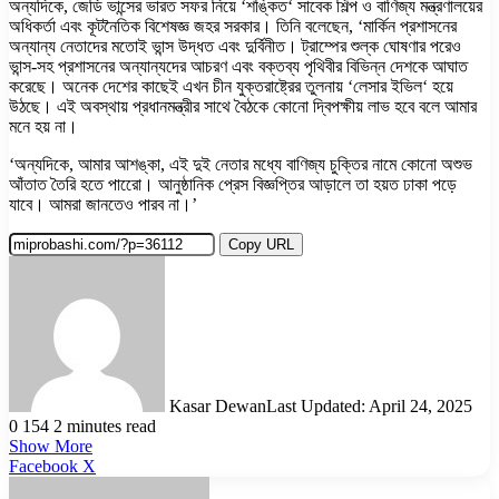
অন্যদিকে, জেডি ভান্সের ভারত সফর নিয়ে ‘শঙ্কিত‘ সাবেক শিল্প ও বাণিজ্য মন্ত্রণালয়ের
অধিকর্তা এবং কূটনৈতিক বিশেষজ্ঞ জহর সরকার। তিনি বলেছেন, ‘মার্কিন প্রশাসনের
অন্যান্য নেতাদের মতোই ভান্স উদ্ধত এবং দুর্বিনীত। ট্রাম্পের শুল্ক ঘোষণার পরেও
ভান্স-সহ প্রশাসনের অন্যান্যদের আচরণ এবং বক্তব্য পৃথিবীর বিভিন্ন দেশকে আঘাত
করেছে। অনেক দেশের কাছেই এখন চীন যুক্তরাষ্ট্রের তুলনায় ‘লেসার ইভিল‘ হয়ে
উঠছে। এই অবস্থায় প্রধানমন্ত্রীর সাথে বৈঠকে কোনো দ্বিপক্ষীয় লাভ হবে বলে আমার
মনে হয় না।
‘অন্যদিকে, আমার আশঙ্কা, এই দুই নেতার মধ্যে বাণিজ্য চুক্তির নামে কোনো অশুভ
আঁতাত তৈরি হতে পারেো। আনুষ্ঠানিক প্রেস বিজ্ঞপ্তির আড়ালে তা হয়ত ঢাকা পড়ে
যাবে। আমরা জানতেও পারব না।’
Copy URL
Kasar Dewan
Last Updated: April 24, 2025
0
154
2 minutes read
Show More
LinkedIn
Pinterest
Reddit
WhatsApp
Telegram
Viber
Share
Facebook
X
via