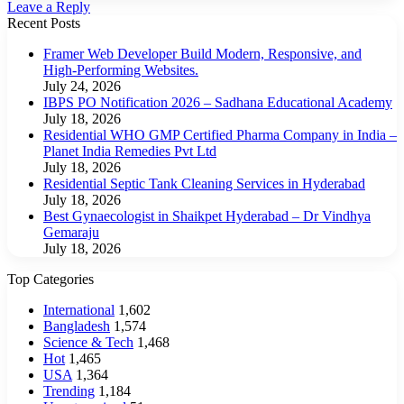
Leave a Reply
Recent Posts
Framer Web Developer Build Modern, Responsive, and
High-Performing Websites.
July 24, 2026
IBPS PO Notification 2026 – Sadhana Educational Academy
July 18, 2026
Residential WHO GMP Certified Pharma Company in India –
Planet India Remedies Pvt Ltd
July 18, 2026
Residential Septic Tank Cleaning Services in Hyderabad
July 18, 2026
Best Gynaecologist in Shaikpet Hyderabad – Dr Vindhya
Gemaraju
July 18, 2026
Top Categories
International
1,602
Bangladesh
1,574
Science & Tech
1,468
Hot
1,465
USA
1,364
Trending
1,184