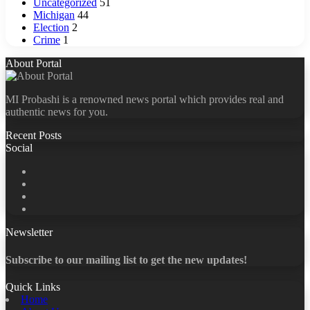
Uncategorized
51
Michigan
44
Election
2
Crime
1
About Portal
MI Probashi is a renowned news portal which provides real and
authentic news for you.
Recent Posts
Social
Facebook
X
LinkedIn
YouTube
Newsletter
Subscribe to our mailing list to get the new updates!
Quick Links
Home