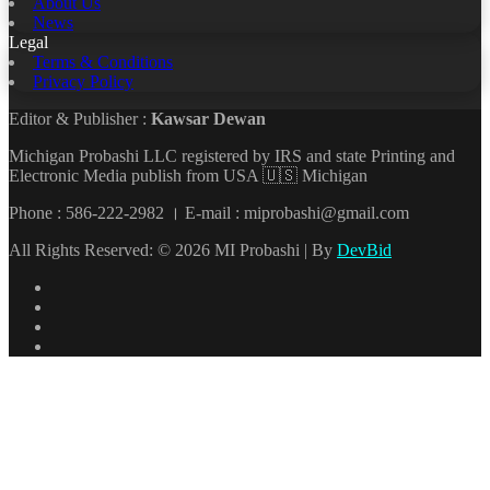
About Us
News
Legal
Terms & Conditions
Privacy Policy
Editor & Publisher :
Kawsar Dewan
Michigan Probashi LLC registered by IRS and state Printing and
Electronic Media publish from USA 🇺🇸 Michigan
Phone : 586-222-2982 । E-mail : miprobashi@gmail.com
All Rights Reserved: © 2026 MI Probashi | By
DevBid
Facebook
X
LinkedIn
YouTube
Back
to
top
button