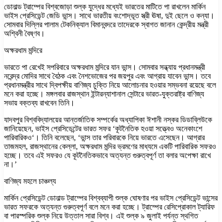
ডোনাল্ড ট্রাম্পের বিশ্বজোড়া শুল্ক যুদ্ধের মধ্যেই ভারতের মাটিতে পা রাখলেন মার্কিন
ভাইস প্রেসিডেন্ট জেডি ভান্স। সাথে ভারতীয় বংশোদ্ভূত স্ত্রী ঊষা, দুই ছেলে ও কন্যা।
সোমবার দিল্লির পালাম টেকনিক্যাল বিমানবন্দরে তাদেরকে স্বাগত জানান কেন্দ্রীয় মন্ত্রী
অশ্বিনী বৈষ্ণব।
অক্ষরধাম মন্দিরে
ভারতে পা রেখেই সপরিবারে অক্ষরধাম মন্দিরে যান ভান্স। সোমবার সন্ধ্যায় প্রধানমন্ত্রী
নরেন্দ্র মোদির সাথে বৈঠক এবং নৈশভোজের পর জয়পুর এবং আগ্রায় যাবেন ভান্স। তবে
প্রধানমন্ত্রীর সাথে দ্বিপক্ষীয় বাণিজ্য চুক্তি নিয়ে আলোচনার হওয়ার সম্ভবনা রয়েছে বলে
মনে করা হচ্ছে। মঙ্গলবার রাজস্থান ইন্টারন্যাশানাল সেন্টারে ভারত-যুক্তরাষ্ট্র বাণিজ্য
সভায় বক্তব্য রাখবেন তিনি।
যাদবপুর বিশ্ববিদ্যালয়ের আন্তর্জাতিক সম্পর্কের অধ্যাপিকা ঈশানী নস্কর ডিডাব্লিউকে
জানিয়েছেন, ভাইস প্রেসিডেন্টের ভারত সফর ‘কূটনৈতিক হওয়া সত্ত্বেও অনেকাংশে
পারিবারিকও‘। তিনি বলেছেন, ‘ভান্স তার পরিবারকে নিয়ে ভারতে এসেছেন। আগ্রার
তাজমহল, রাজস্থানের কেল্লা, অক্ষরধাম মন্দির ভ্রমণের মাধ্যমে একটি পারিবারিক সফরও
হচ্ছে। তবে এই সফরও যে কূটনৈতিকভাবে অত্যন্ত গুরুত্বপূর্ণ তা বলার অপেক্ষা রাখে
না।’
বাণিজ্য মহলে চাঞ্চল্য
মার্কিন প্রেসিডেন্ট ডোনাল্ড ট্রাম্পের বিশ্বব্যাপী শুল্ক ঘোষণার পর ভাইস প্রেসিডেন্ট ভান্সের
ভারত সফরকে অত্যন্ত গুরুত্বপূর্ণ বলে মনে করা হচ্ছে। ট্রাম্পের রেসিপ্রোকাল ট্যারিফ
বা পারস্পরিক শুল্ক নিয়ে উত্তাল সারা বিশ্ব। এই শুল্ক ৯ জুলাই পর্যন্ত স্থগিত