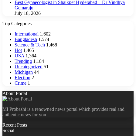
Best Gynaecologist in Shaikpet Hyderabad – Dr Vindhya
Gemaraju
July 18, 2026
Top Categories
International
1,602
Bangladesh
1,574
Science & Tech
1,468
Hot
1,465
USA
1,364
Trending
1,184
Uncategorized
51
Michigan
44
Election
2
Crime
1
About Portal
MI Probashi is a renowned news portal which provides real and
authentic news for you.
Recent Posts
Social