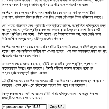
৫৫০ কর্মী ছাঁটাই করেছে। এই সিদ্ধান্তের ফলে সংস্থাটির কয়েকটি গুরুত্বপূর্ণ মহাকাশ
মিশন ও গবেষণা কর্মসূচি হুমকির মুখে পড়তে পারে বলে আশঙ্কা করা হচ্ছে।
জেপিএল নাসার বহু আলোচিত যেমন পারসিভিয়ারেন্স রোভার, মার্স স্যাম্পল রিটার্ন
প্রোগ্রাম, ইউরোপা ক্লিপার মিশন এবং ডিপ স্পেস নেটওয়ার্ক মিশন পরিচালনা করছে।
জেপিএলের পরিচালক ডেভ গ্যালাঘার এক বিবৃতিতে জানান, সংস্থাটিকে ভবিষ্যতের জন্য
প্রস্তুত করতে পুনর্গঠন প্রক্রিয়া শুরু করা হয়েছে। এ উদ্যোগের অংশ হিসেবে কর্মী
সংখ্যা পুনর্নির্ধারণ করা হচ্ছে। তিনি বলেন, এই সিদ্ধান্ত সহজ নয়, তবে জেপিএলের
দীর্ঘমেয়াদি সাফল্যের জন্য এটি প্রয়োজনীয় পদক্ষেপ।
জেপিএলের প্রাক্তন রোভার অপারেটর কেভিন হিকস জানিয়েছেন, পারসিভিয়ারেন্স রোভার
দলের প্রায় এক-তৃতীয়াংশ কর্মীকে বাদ দেওয়া হয়েছে। এর ফলে মঙ্গলগ্রহে নমুনা সংগ্রহ
প্রকল্পের গতি কমে যেতে পারে।
নাসার পক্ষ থেকে জানানো হয়েছে, ছাঁটাই হওয়া কর্মীরা মূলত প্রযুক্তি, প্রশাসন ও
সহায়তামূলক বিভাগে কাজ করতেন। বিদায়ী কর্মীদের অবদান মহাকাশ গবেষণার
অগ্রযাত্রায় গুরুত্বপূর্ণ ভূমিকা রেখেছে।
এই ছাঁটাইয়ের খবরে জেপিএলের অনেক কর্মী সামাজিক যোগাযোগমাধ্যমে হতাশা প্রকাশ
করেছেন। কেউ কেউ একে ‘বিচ্ছেদের আগের দিন’ বলে বর্ণনা করেছেন।
বিশ্লেষকদের মতে, এই বড় ধরনের ছাঁটাই নাসার ভবিষ্যৎ গবেষণা ও নতুন মিশনের
সময়সূচিতে প্রভাব ফেলতে পারে।
Copy URL