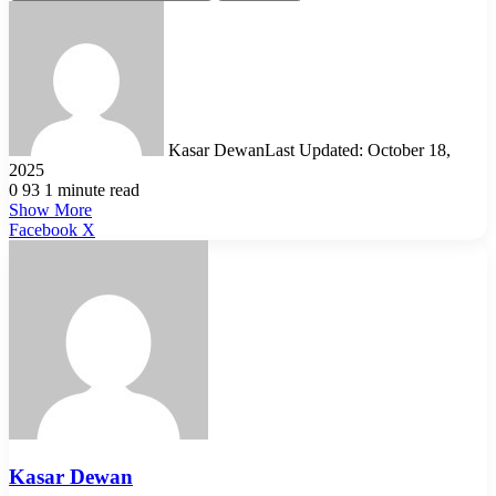
Kasar Dewan
Last Updated: October 18,
2025
0
93
1 minute read
Show More
LinkedIn
Pinterest
Reddit
WhatsApp
Telegram
Viber
Share
Facebook
X
via
Email
Kasar Dewan