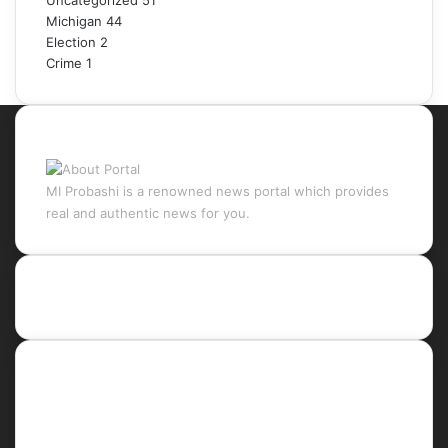
Uncategorized
51
Michigan
44
Election
2
Crime
1
About Portal
MI Probashi is a renowned news portal which provides
real and authentic news for you.
Recent Posts
Social
Facebook
X
LinkedIn