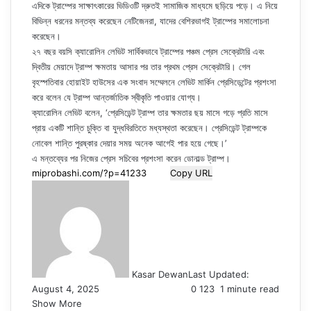
এদিকে ট্রাম্পের সাক্ষাৎকারের ভিডিওটি দ্রুতই সামাজিক মাধ্যমে ছড়িয়ে পড়ে। এ নিয়ে
বিভিন্ন ধরনের মন্তব্য করেছেন নেটিজেনরা, যাদের বেশিরভাগই ট্রাম্পের সমালোচনা
করেছেন।
২৭ বছর বয়সি ক্যারোলিন লেভিট সার্বিকভাবে ট্রাম্পের পঞ্চম প্রেস সেক্রেটারি এবং
দ্বিতীয় মেয়াদে ট্রাম্প ক্ষমতায় আসার পর তার প্রথম প্রেস সেক্রেটারি। গেল
বৃহস্পতিবার হোয়াইট হাউসের এক সংবাদ সম্মেলনে লেভিট মার্কিন প্রেসিডেন্টের প্রশংসা
করে বলেন যে ট্রাম্প আন্তর্জাতিক স্বীকৃতি পাওয়ার যোগ্য।
ক্যারোলিন লেভিট বলেন, ‘প্রেসিডেন্ট ট্রাম্প তার ক্ষমতার ছয় মাসে গড়ে প্রতি মাসে
প্রায় একটি শান্তি চুক্তি বা যুদ্ধবিরতিতে মধ্যস্থতা করেছেন। প্রেসিডেন্ট ট্রাম্পকে
নোবেল শান্তি পুরষ্কার দেয়ার সময় অনেক আগেই পার হয়ে গেছে।’
এ মন্তব্যের পর নিজের প্রেস সচিবের প্রশংসা করেন ডোনাল্ড ট্রাম্প।
Copy URL
Kasar Dewan
Last Updated:
August 4, 2025
0
123
1 minute read
Show More