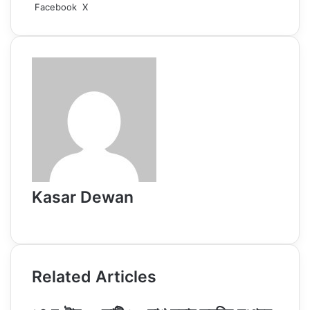
LinkedIn
Pinterest
Reddit
WhatsApp
Telegram
Viber
Share
Facebook
X
via
Email
Kasar Dewan
Website
Related Articles