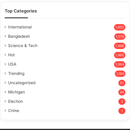
Top Categories
International
1,602
Bangladesh
1,574
Science & Tech
1,468
Hot
1,465
USA
1,364
Trending
1,184
Uncategorized
51
Michigan
44
Election
2
Crime
1