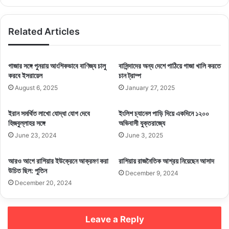
আনছেন বিরোধী দলের এমপিরা। আগামীকাল বৃহস্পতিবারেই এটি পার্লামেন্টে উত্থাপন করা
হবে, আর ভোটাভুটি হতে পারে শুক্র বা শনিবারের মধ্যে।
Related Articles
দক্ষিণ কোরিয়ার সর্ববৃহৎ বিরোধী দল ডেমোক্রেটিক পার্টি। প্রেসিডেন্ট ইউনের বিরুদ্ধে
সংবিধান লঙ্ঘনের অভিযোগ তুলেছে দলটি এবং অবিলম্বে তাঁর পদত্যাগের দাবি করছে।
গাজার সঙ্গে পুনরায় আংশিকভাবে বাণিজ্য চালু
বাসিন্দাদের অন্য দেশে পাঠিয়ে গাজা খালি করতে
করবে ইসরায়েল
চান ট্রাম্প
Related Articles
August 6, 2025
January 27, 2025
ইরান সমর্থিত লাখো যোদ্ধা যোগ দেবে
ইংলিশ চ্যানেল পাড়ি দিয়ে একদিনে ১২০০
গৃহযুদ্ধের মুখে দাঁড়িয়ে পাকিস্তান
হিজবুল্লাহর সঙ্গে
অভিবাসী যুক্তরাজ্যে
November 25, 2024
June 23, 2024
June 3, 2025
হুমকির মুখে বিশ্ব ব্যবস্থা, সতর্কবার্তা ব্রিটিশ-মার্কিন
আরও আগে রাশিয়ার ইউক্রেনে আক্রমণ করা
রাশিয়ায় রাজনৈতিক আশ্রয় নিয়েছেন আসাদ
উচিত ছিল: পুতিন
গোয়েন্দাপ্রধানদের
December 9, 2024
December 20, 2024
September 8, 2024
Leave a Reply