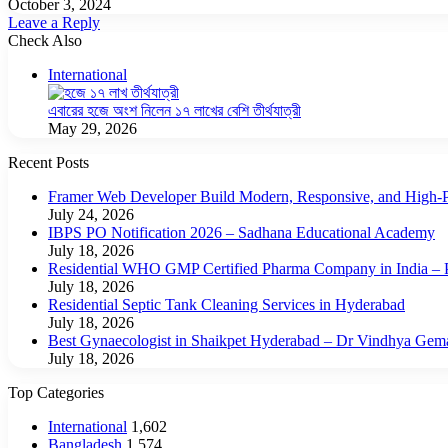
October 3, 2024
Leave a Reply
Check Also
Close
International
এবারের হজে অংশ নিলেন ১৭ লাখের বেশি তীর্থযাত্রী
May 29, 2026
Recent Posts
Framer Web Developer Build Modern, Responsive, and High-P
July 24, 2026
IBPS PO Notification 2026 – Sadhana Educational Academy
July 18, 2026
Residential WHO GMP Certified Pharma Company in India – P
July 18, 2026
Residential Septic Tank Cleaning Services in Hyderabad
July 18, 2026
Best Gynaecologist in Shaikpet Hyderabad – Dr Vindhya Gem
July 18, 2026
Top Categories
International
1,602
Bangladesh
1,574