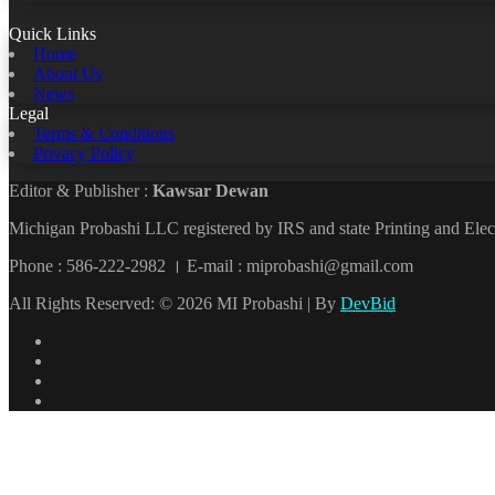
Quick Links
Home
About Us
News
Legal
Terms & Conditions
Privacy Policy
Editor & Publisher :
Kawsar Dewan
Michigan Probashi LLC registered by IRS and state Printing and El
Phone : 586-222-2982 । E-mail : miprobashi@gmail.com
All Rights Reserved: © 2026 MI Probashi | By
DevBid
Facebook
X
LinkedIn
YouTube
Back
to
top