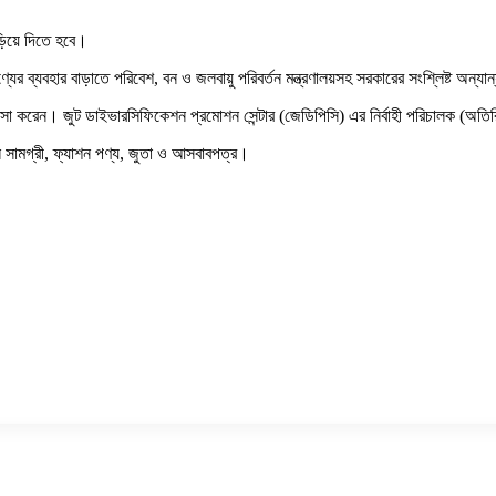
়িয়ে দিতে হবে।
জাত পণ্যের ব্যবহার বাড়াতে পরিবেশ, বন ও জলবায়ু পরিবর্তন মন্ত্রণালয়সহ সরকারের সংশ্লিষ
র প্রশংসা করেন। জুট ডাইভারসিফিকেশন প্রমোশন সেন্টার (জেডিপিসি) এর নির্বাহী পরিচালক (অ
থালি সামগ্রী, ফ্যাশন পণ্য, জুতা ও আসবাবপত্র।