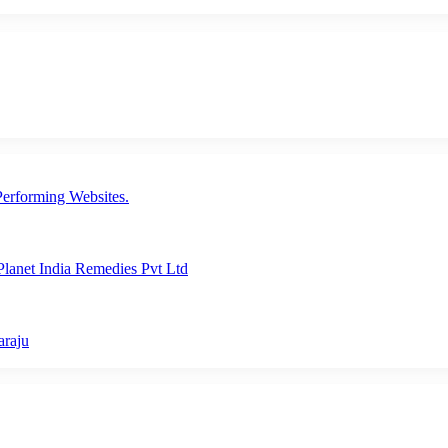
erforming Websites.
lanet India Remedies Pvt Ltd
araju