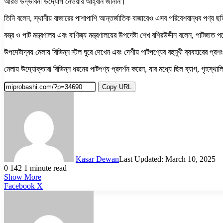
আরও উদ্ভাবনী উদ্যোগ নেওয়ার আহ্বান জানান।
তিনি বলেন, স্থানীয় বাজারের পাশাপাশি আন্তর্জাতিক বাজারেও এসব পরিবেশবান্ধব পণ্য ছড
বস্ত্র ও পাট মন্ত্রণালয় এবং বাণিজ্য মন্ত্রণালয়ের উপদেষ্টা শেখ বশিরউদ্দীন বলেন, পাট
উপদেষ্টাদ্বয় মেলায় বিভিন্ন স্টল ঘুরে দেখেন এবং দেশীয় পাটপণ্যের বহুমুখী ব্যবহারে
মেলায় উদ্যোক্তারা বিভিন্ন ধরনের পাটপণ্য প্রদর্শন করেন, যার মধ্যে ছিল ব্যাগ, গৃহস্
Copy URL
Kasar Dewan
Last Updated: March 10, 2025
0
142
1 minute read
Show More
LinkedIn
Pinterest
Reddit
WhatsApp
Telegram
Viber
Share
Facebook
X
via
Email