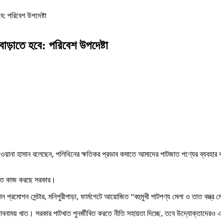
ে: পরিবেশ উপদেষ্টা
াড়াতে হবে: পরিবেশ উপদেষ্টা
়দা রিজওয়ানা হাসান বলেছেন, পলিথিনের ক্ষতিকর প্রভাব কমাতে আমাদের পাটজাত পণ্যের ব্যবহার
 করতে কাজ করছে সরকার।
প্রমোশন সেন্টার, মনিপুরীপাড়া, ফার্মগেটে আয়োজিত “বহুমুখী পাটপণ্য মেলা ও তাত বস্ত্
ভাবনাময় খাত। সরকার পাটখাত পুনর্জীবিত করতে নীতি সহায়তা দিচ্ছে, তবে উদ্যোক্তাদের