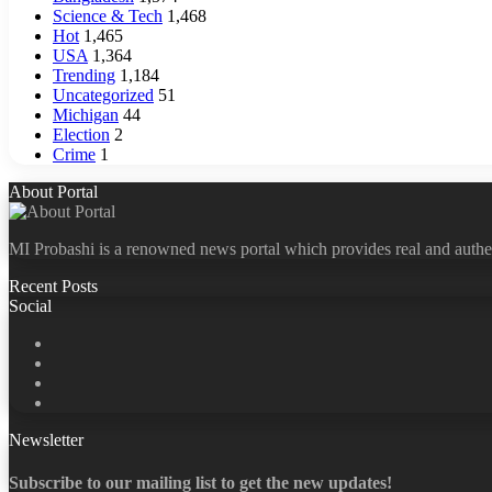
Science & Tech
1,468
Hot
1,465
USA
1,364
Trending
1,184
Uncategorized
51
Michigan
44
Election
2
Crime
1
About Portal
MI Probashi is a renowned news portal which provides real and authe
Recent Posts
Social
Facebook
X
LinkedIn
YouTube
Newsletter
Subscribe to our mailing list to get the new updates!