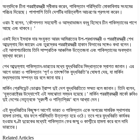
অন্যদিকে চীনা পররাষ্ট্রমন্ত্রী স্বীকার করেন, পাকিস্তান পরিস্থিতি মোকাবিলায় সংযমের
পরিচয় দিয়েছে। পাশাপাশি তিনি দেশটির দায়িত্বশীল আচরণের প্রশংসা করেন।
ওয়াং ই বলেন, ‘কৌশলগত সহযোগী ও আস্থাভাজন বন্ধু হিসেবে চীন পাকিস্তানের পাশে
আছে এবং থাকবে। ’
একই দিনে ইসহাক দার সংযুক্ত আরব আমিরাতের উপ-প্রধানমন্ত্রী ও পররাষ্ট্রমন্ত্রী শেখ
আব্দুল্লাহ বিন জায়েদ এবং তুরস্কের পররাষ্ট্রমন্ত্রী হাকান ফিদানের সঙ্গেও কথা বলেন।
এই আলাপচারিতায় তিনি সাম্প্রতিক আঞ্চলিক উত্তেজনা এবং পাকিস্তানের অবস্থান
ব্যাখ্যা করেন।
শেখ আব্দুল্লাহ পাকিস্তান-ভারতের মধ্যে যুদ্ধবিরতির সিদ্ধান্তকে স্বাগত জানান। এর
আগে ভারত ও পাকিস্তান ‘পূর্ণ ও তাৎক্ষণিক যুদ্ধবিরতি’র ঘোষণা দেয়, যা মার্কিন
মধ্যস্থতায় সম্পন্ন হয় বলে জানা যায়।
মার্কিন প্রেসিডেন্ট ডোনাল্ড ট্রাম্প দুই দেশ যুদ্ধবিরতিতে সম্মত বলে জানান। তিনি বলেন,
‘যুক্তরাষ্ট্রের উদ্যোগেই এই সমঝোতা সম্ভব হয়েছে।’ মার্কিন পররাষ্ট্রমন্ত্রী মার্কো রুবিও
দুই দেশের নেতৃত্বকে ‘দূরদর্শী ও শান্তিপ্রিয়’ বলে আখ্যা দেন।
এই যুদ্ধবিরতির কিছুক্ষণ আগেই ভারত ও পাকিস্তান একে অপরের সামরিক স্থাপনায়
হামলা চালায়, যার ফলে পরিস্থিতি উত্তপ্ত হয়ে ওঠে। তবে পরে যুদ্ধবিরতি কার্যকর
হওয়ার ঘণ্টা দুয়েকের মধ্যেই পাকিস্তান ফের জম্মু ও কাশ্মীরে হামলা করে বলে দাবি
ভারতের।
Related Articles