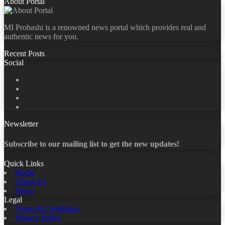
About Portal
MI Probashi is a renowned news portal which provides real and
authentic news for you.
Recent Posts
Social
Facebook
X
LinkedIn
YouTube
Newsletter
Subscribe to our mailing list to get the new updates!
Quick Links
Home
About Us
News
Legal
Terms & Conditions
Privacy Policy