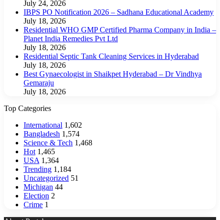
July 24, 2026
IBPS PO Notification 2026 – Sadhana Educational Academy
July 18, 2026
Residential WHO GMP Certified Pharma Company in India –
Planet India Remedies Pvt Ltd
July 18, 2026
Residential Septic Tank Cleaning Services in Hyderabad
July 18, 2026
Best Gynaecologist in Shaikpet Hyderabad – Dr Vindhya
Gemaraju
July 18, 2026
Top Categories
International
1,602
Bangladesh
1,574
Science & Tech
1,468
Hot
1,465
USA
1,364
Trending
1,184
Uncategorized
51
Michigan
44
Election
2
Crime
1