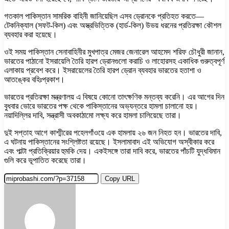
গতকাল পাকিস্তান সামরিক বাহিনী জানিয়েছিল এসব ড্রোনকে প্রতিহত করতে—
টেকনিক্যাল (সফট-কিল) এবং অস্ত্রভিত্তিক (হার্ড-কিল) উভয় ধরনের প্রতিরক্ষা কৌশল
ব্যবহার করা হয়েছে।
ওই সময় পাকিস্তান সেনাবাহিনীর মুখপাত্র মেজর জেনারেল আহমেদ শরিফ চৌধুরী জানান,
ভারতের পাঠানো ইসরায়েলি তৈরি হারপ ড্রোনগুলো করাচি ও লাহোরসহ একাধিক গুরুত্বপূর্ণ
এলাকায় প্রবেশ করে। ইসরায়েলের তৈরি হারপ ড্রোন ব্যবহার ভারতের হতাশা ও
আতঙ্কের বহিঃপ্রকাশ।
ভারতের প্রতিরক্ষা মন্ত্রণালয় এ বিষয়ে কোনো তাৎক্ষণিক মন্তব্য করেনি। এর আগের দিন
বুধবার ভোরে ভারতের পক্ষ থেকে পাকিস্তানের অভ্যন্তরে হামলা চালানো হয়।
নয়াদিল্লির দাবি, সন্ত্রাসী অবকাঠামো লক্ষ্য করে হামলা চালিয়েছে তারা।
দুই সপ্তাহ আগে কাশ্মীরের পহেলগাঁওয়ে এক হামলায় ২৬ জন নিহত হন। ভারতের দাবি,
এ ঘটনায় পাকিস্তানের সংশ্লিষ্টতা রয়েছে। ইসলামাবাদ এই অভিযোগ অস্বীকার করে
এবং পাল্টা প্রতিক্রিয়ার হুমকি দেয়। একইসঙ্গে তারা দাবি করে, ভারতের পাঁচটি যুদ্ধবিমান
গুলি করে ভূপাতিত করেছে তারা।
Copy URL