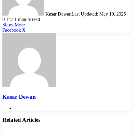
Kasar Dewan
Last Updated: May 10, 2025
0
147
1 minute read
Show More
LinkedIn
Pinterest
Reddit
WhatsApp
Telegram
Viber
Share
Facebook
X
via
Email
Kasar Dewan
Website
Related Articles