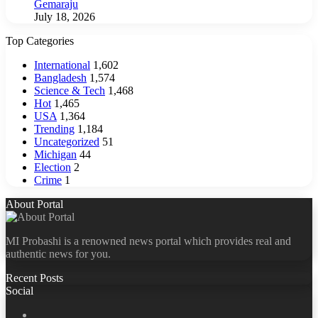
Gemaraju
July 18, 2026
Top Categories
International
1,602
Bangladesh
1,574
Science & Tech
1,468
Hot
1,465
USA
1,364
Trending
1,184
Uncategorized
51
Michigan
44
Election
2
Crime
1
About Portal
MI Probashi is a renowned news portal which provides real and
authentic news for you.
Recent Posts
Social
Facebook