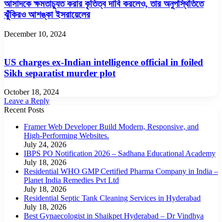
আসাদকে ক্ষমতাচ্যুত করার কৃতিত্ব দাবি করলেও, তার অনুপস্থিতিতে
ঝুঁকিরও আশঙ্কা ইসরায়েলের
December 10, 2024
US charges ex-Indian intelligence official in foiled
Sikh separatist murder plot
October 18, 2024
Leave a Reply
Recent Posts
Framer Web Developer Build Modern, Responsive, and
High-Performing Websites.
July 24, 2026
IBPS PO Notification 2026 – Sadhana Educational Academy
July 18, 2026
Residential WHO GMP Certified Pharma Company in India –
Planet India Remedies Pvt Ltd
July 18, 2026
Residential Septic Tank Cleaning Services in Hyderabad
July 18, 2026
Best Gynaecologist in Shaikpet Hyderabad – Dr Vindhya