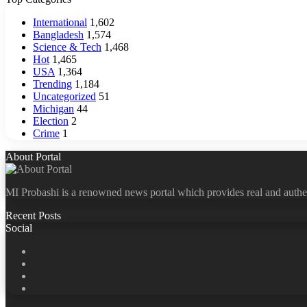
International
1,602
Bangladesh
1,574
Science & Tech
1,468
Hot
1,465
USA
1,364
Trending
1,184
Uncategorized
51
Michigan
44
Election
2
Crime
1
About Portal
MI Probashi is a renowned news portal which provides real and authe
Recent Posts
Social
Facebook
X
LinkedIn
YouTube