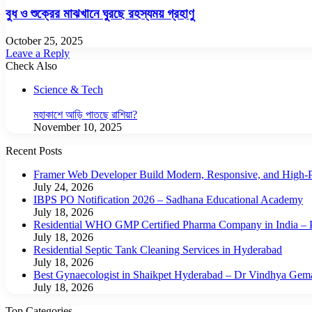
বুধ ও শুক্রের মাঝখানে ঘুরছে রহস্যময় গ্রহাণু
October 25, 2025
Leave a Reply
Check Also
Close
Science & Tech
মহাকাশে আড়ি পাতছে রাশিয়া?
November 10, 2025
Recent Posts
Framer Web Developer Build Modern, Responsive, and High-P
July 24, 2026
IBPS PO Notification 2026 – Sadhana Educational Academy
July 18, 2026
Residential WHO GMP Certified Pharma Company in India – P
July 18, 2026
Residential Septic Tank Cleaning Services in Hyderabad
July 18, 2026
Best Gynaecologist in Shaikpet Hyderabad – Dr Vindhya Gem
July 18, 2026
Top Categories