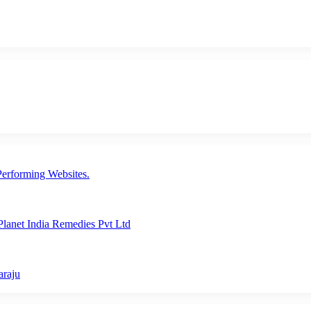
erforming Websites.
lanet India Remedies Pvt Ltd
araju