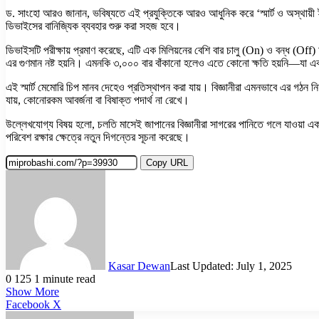
ড. সাংহো আরও জানান, ভবিষ্যতে এই প্রযুক্তিকে আরও আধুনিক করে ‘স্মার্ট ও অস্থায়ী 
ডিভাইসের বানিজ্যিক ব্যবহার শুরু করা সহজ হবে।
ডিভাইসটি পরীক্ষায় প্রমাণ করেছে, এটি এক মিলিয়নের বেশি বার চালু (On) ও বন্ধ (Of
এর গুণমান নষ্ট হয়নি। এমনকি ৩,০০০ বার বাঁকানো হলেও এতে কোনো ক্ষতি হয়নি—যা একট
এই স্মার্ট মেমোরি চিপ মানব দেহেও প্রতিস্থাপন করা যায়। বিজ্ঞানীরা এমনভাবে এর গঠন নিয
যায়, কোনোরকম আবর্জনা বা বিষাক্ত পদার্থ না রেখে।
উল্লেখযোগ্য বিষয় হলো, চলতি মাসেই জাপানের বিজ্ঞানীরা সাগরের পানিতে গলে যাওয়া
পরিবেশ রক্ষার ক্ষেত্রে নতুন দিগন্তের সূচনা করেছে।
Copy URL
Kasar Dewan
Last Updated: July 1, 2025
0
125
1 minute read
Show More
LinkedIn
Pinterest
Reddit
WhatsApp
Telegram
Viber
Share
Facebook
X
via