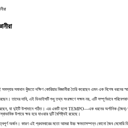
ানীরা
ঞানীরা
 সমস্যার সমাধান খুঁজতে দক্ষিণ কোরিয়ার বিজ্ঞানীরা তৈরি করেছেন এমন এক বিশেষ ধরনের স্মার্
 করেছেন। তাদের দাবি, এই ডিভাইসটি শুধু তথ্য সংরক্ষণে সক্ষম নয়, এটি সম্পূর্ণভাবে পরিবেশব
ছেন, যা দুইটি উপাদানে গঠিত। এর একটি হলো TEMPO—এক ধরনের অর্গানিক (জৈব) অণু, 
বিক উপায়ে ক্ষয় হয়ে যাওয়ার দুটি বৈশিষ্ট্যই রয়েছে।
্বপূর্ণ অর্জন। কারণ এই প্রথমবারের মতো আমরা উচ্চ ক্ষমতাসম্পন্ন কোনো জৈব মেমোরি ডি