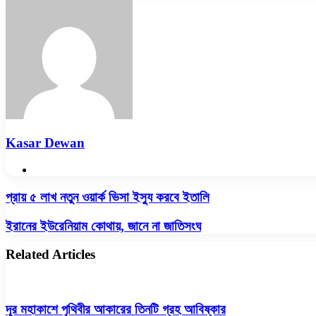
Email
Kasar Dewan
Website
প্রায়
প্রায় ৫ লাখ নতুন ওয়ার্ক ভিসা ইস্যু করবে ইতালি
৫
লাখ
ইরানের
ইরানের ইউরেনিয়াম কোথায়, জানে না জাতিসংঘ
নতুন
ইউরেনিয়াম
ওয়ার্ক
কোথায়,
Related Articles
ভিসা
জানে
ইস্যু
না
করবে
জাতিসংঘ
ইতালি
দূর মহাকাশে পৃথিবীর আকারের তিনটি গ্রহ আবিষ্কার