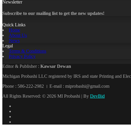
Newsletter
Subscribe to our mailing list to get the new updates!
Quick Links
Home
About Us
News
Legal
Terms & Conditions
Privacy Policy
Editor & Publisher :
Kawsar Dewan
Michigan Probashi LLC registered by IRS and state Printing and El
Phone : 586-222-2982 । E-mail : miprobashi@gmail.com
All Rights Reserved: © 2026 MI Probashi | By
DevBid
Facebook
X
LinkedIn
YouTube