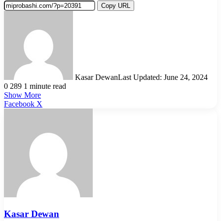
Copy URL
Kasar Dewan
Last Updated: June 24, 2024
0
289
1 minute read
Show More
LinkedIn
Pinterest
Reddit
WhatsApp
Telegram
Viber
Share
Facebook
X
via
Email
Kasar Dewan