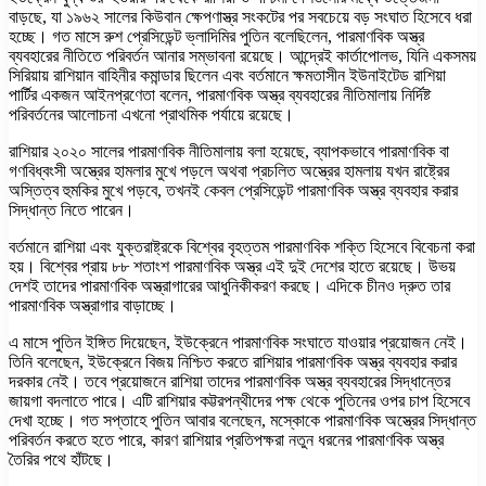
বাড়ছে, যা ১৯৬২ সালের কিউবান ক্ষেপণাস্ত্র সংকটের পর সবচেয়ে বড় সংঘাত হিসেবে ধরা
হচ্ছে। গত মাসে রুশ প্রেসিডেন্ট ভ্লাদিমির পুতিন বলেছিলেন, পারমাণবিক অস্ত্র
ব্যবহারের নীতিতে পরিবর্তন আনার সম্ভাবনা রয়েছে। আন্দ্রেই কার্তাপোলভ, যিনি একসময়
সিরিয়ায় রাশিয়ান বাহিনীর কমান্ডার ছিলেন এবং বর্তমানে ক্ষমতাসীন ইউনাইটেড রাশিয়া
পার্টির একজন আইনপ্রণেতা বলেন, পারমাণবিক অস্ত্র ব্যবহারের নীতিমালায় নির্দিষ্ট
পরিবর্তনের আলোচনা এখনো প্রাথমিক পর্যায়ে রয়েছে।
রাশিয়ার ২০২০ সালের পারমাণবিক নীতিমালায় বলা হয়েছে, ব্যাপকভাবে পারমাণবিক বা
গণবিধ্বংসী অস্ত্রের হামলার মুখে পড়লে অথবা প্রচলিত অস্ত্রের হামলায় যখন রাষ্ট্রের
অস্তিত্ব হুমকির মুখে পড়বে, তখনই কেবল প্রেসিডেন্ট পারমাণবিক অস্ত্র ব্যবহার করার
সিদ্ধান্ত নিতে পারেন।
বর্তমানে রাশিয়া এবং যুক্তরাষ্ট্রকে বিশ্বের বৃহত্তম পারমাণবিক শক্তি হিসেবে বিবেচনা করা
হয়। বিশ্বের প্রায় ৮৮ শতাংশ পারমাণবিক অস্ত্র এই দুই দেশের হাতে রয়েছে। উভয়
দেশই তাদের পারমাণবিক অস্ত্রাগারের আধুনিকীকরণ করছে। এদিকে চীনও দ্রুত তার
পারমাণবিক অস্ত্রাগার বাড়াচ্ছে।
এ মাসে পুতিন ইঙ্গিত দিয়েছেন, ইউক্রেনে পারমাণবিক সংঘাতে যাওয়ার প্রয়োজন নেই।
তিনি বলেছেন, ইউক্রেনে বিজয় নিশ্চিত করতে রাশিয়ার পারমাণবিক অস্ত্র ব্যবহার করার
দরকার নেই। তবে প্রয়োজনে রাশিয়া তাদের পারমাণবিক অস্ত্র ব্যবহারের সিদ্ধান্তের
জায়গা বদলাতে পারে। এটি রাশিয়ার কট্টরপন্থীদের পক্ষ থেকে পুতিনের ওপর চাপ হিসেবে
দেখা হচ্ছে। গত সপ্তাহে পুতিন আবার বলেছেন, মস্কোকে পারমাণবিক অস্ত্রের সিদ্ধান্ত
পরিবর্তন করতে হতে পারে, কারণ রাশিয়ার প্রতিপক্ষরা নতুন ধরনের পারমাণবিক অস্ত্র
তৈরির পথে হাঁটছে।