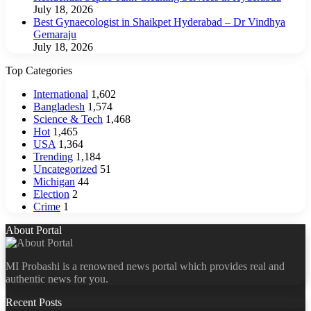
July 18, 2026
Best Gynaecologist in Shaikpet Hyderabad – Dr Vindhya
Gemaraju
July 18, 2026
Top Categories
International
1,602
Bangladesh
1,574
Science & Tech
1,468
Hot
1,465
USA
1,364
Trending
1,184
Uncategorized
51
Michigan
44
Election
2
Crime
1
About Portal
MI Probashi is a renowned news portal which provides real and
authentic news for you.
Recent Posts