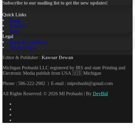
Subscribe to our mailing list to get the new updates!
Quick Links
Home
About Us
News
Legal
Terms & Conditions
Privacy Policy
Editor & Publisher :
Kawsar Dewan
Michigan Probashi LLC registered by IRS and state Printing and
Electronic Media publish from USA 🇺🇸 Michigan
Phone : 586-222-2982 । E-mail : miprobashi@gmail.com
All Rights Reserved: © 2026 MI Probashi | By
DevBid
Facebook
X
LinkedIn
YouTube
Back