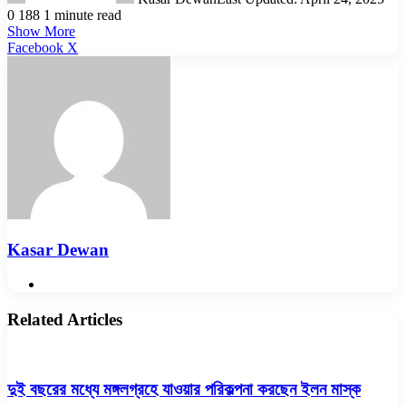
0
188
1 minute read
Show More
LinkedIn
Pinterest
Reddit
WhatsApp
Telegram
Viber
Share
Facebook
X
via
Email
Kasar Dewan
Website
Related Articles
দুই বছরের মধ্যে মঙ্গলগ্রহে যাওয়ার পরিকল্পনা করছেন ইলন মাস্ক