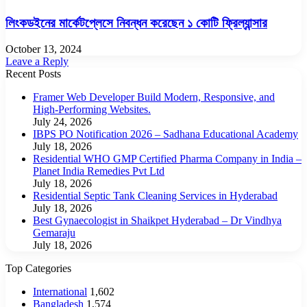
লিংকডইনের মার্কেটপ্লেসে নিবন্ধন করেছেন ১ কোটি ফ্রিল্যান্সার
October 13, 2024
Leave a Reply
Recent Posts
Framer Web Developer Build Modern, Responsive, and
High-Performing Websites.
July 24, 2026
IBPS PO Notification 2026 – Sadhana Educational Academy
July 18, 2026
Residential WHO GMP Certified Pharma Company in India –
Planet India Remedies Pvt Ltd
July 18, 2026
Residential Septic Tank Cleaning Services in Hyderabad
July 18, 2026
Best Gynaecologist in Shaikpet Hyderabad – Dr Vindhya
Gemaraju
July 18, 2026
Top Categories
International
1,602
Bangladesh
1,574