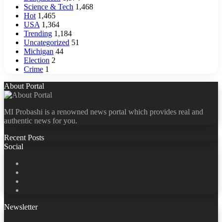
Science & Tech
1,468
Hot
1,465
USA
1,364
Trending
1,184
Uncategorized
51
Michigan
44
Election
2
Crime
1
About Portal
MI Probashi is a renowned news portal which provides real and
authentic news for you.
Recent Posts
Social
Facebook
X
LinkedIn
YouTube
Newsletter