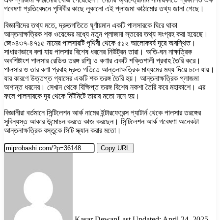
গবেষণা প্রতিবেদনে পৃথিবীর কাছে লুকানো এই প্লাজমা কাঠামোর তথ্য জানা গেছে।
বিজ্ঞানীদের তথ্য মতে, দ্রুতগতিতে ঘূর্ণায়মান একটি পালসারকে ঘিরে থাকা
আন্তনাক্ষত্রিক শক ওয়েভের মধ্যে নতুন প্লাজমা স্তরের তথ্য সংগ্রহ করা হয়েছে।
জে০৪৩৭-৪৭১৫ নামের পালসারটি পৃথিবী থেকে ৫১২ আলোকবর্ষ দূরে অবস্থিত।
সাধারণভাবে বলা যায় পালসার বিশেষ ধরনের নিউট্রন তারা। অতি-ঘন নাক্ষত্রিক
অবশিষ্টাংশ পালসার রেডিও তরঙ্গ রশ্মি ও কণার একটি শক্তিশালী প্রবাহ তৈরি করে।
পালসার ও তার কণা প্রবাহ দ্রুত গতিতে আন্তনাক্ষত্রিক মাধ্যমের মধ্য দিয়ে চলে যায়।
যার কারণে উত্তপ্ত গ্যাসের একটি শক তরঙ্গ তৈরি হয়। আন্তনাক্ষত্রিক প্লাজমা
অশান্ত ধরনের। সেখান থেকে বিক্ষিপ্ত তরঙ্গ বিশেষ নকশা তৈরি করে মহাকাশে। এর
ফলে পালসারকে দূর থেকে মিটমিটে তারার মতো মনে হয়।
বিজ্ঞানীরা বর্তমানে সিন্টিলেশন আর্ক নামের ইন্টারফেরেন্স প্যাটার্ন থেকে পালসার তরঙ্গের
সুবিন্যস্ত আকার উন্মোচন করতে কাজ করছেন। সিন্টিলেশন আর্ক গবেষণা অনেকটা
আন্তনাক্ষত্রিক বস্তুকে সিটি স্ক্যান করার মতো।
Copy URL
Kasar Dewan
Last Updated: April 24, 2025