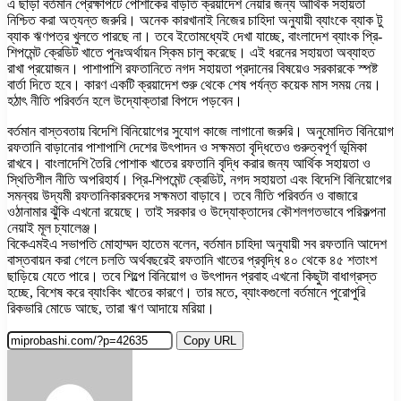
এ ছাড়া বর্তমান প্রেক্ষাপটে পোশাকের বাড়তি ক্রয়াদেশ নেয়ার জন্য আর্থিক সহায়তা
নিশ্চিত করা অত্যন্ত জরুরি। অনেক কারখানাই নিজের চাহিদা অনুযায়ী ব্যাংকে ব্যাক টু
ব্যাক ঋণপত্র খুলতে পারছে না। তবে ইতোমধ্যেই দেখা যাচ্ছে, বাংলাদেশ ব্যাংক প্রি-
শিপমেন্ট ক্রেডিট খাতে পুনঃঅর্থায়ন স্কিম চালু করেছে। এই ধরনের সহায়তা অব্যাহত
রাখা প্রয়োজন। পাশাপাশি রফতানিতে নগদ সহায়তা প্রদানের বিষয়েও সরকারকে স্পষ্ট
বার্তা দিতে হবে। কারণ একটি ক্রয়াদেশ শুরু থেকে শেষ পর্যন্ত কয়েক মাস সময় নেয়।
হঠাৎ নীতি পরিবর্তন হলে উদ্যোক্তারা বিপদে পড়বেন।
বর্তমান বাস্তবতায় বিদেশি বিনিয়োগের সুযোগ কাজে লাগানো জরুরি। অনুমোদিত বিনিয়োগ
রফতানি বাড়ানোর পাশাপাশি দেশের উৎপাদন ও সক্ষমতা বৃদ্ধিতেও গুরুত্বপূর্ণ ভূমিকা
রাখবে। বাংলাদেশি তৈরি পোশাক খাতের রফতানি বৃদ্ধি করার জন্য আর্থিক সহায়তা ও
স্থিতিশীল নীতি অপরিহার্য। প্রি-শিপমেন্ট ক্রেডিট, নগদ সহায়তা এবং বিদেশি বিনিয়োগের
সমন্বয় উদ্যমী রফতানিকারকদের সক্ষমতা বাড়াবে। তবে নীতি পরিবর্তন ও বাজারে
ওঠানামার ঝুঁকি এখনো রয়েছে। তাই সরকার ও উদ্যোক্তাদের কৌশলগতভাবে পরিকল্পনা
নেয়াই মূল চ্যালেঞ্জ।
বিকেএমইএ সভাপতি মোহাম্মদ হাতেম বলেন, বর্তমান চাহিদা অনুযায়ী সব রফতানি আদেশ
বাস্তবায়ন করা গেলে চলতি অর্থবছরেই রফতানি খাতের প্রবৃদ্ধি ৪০ থেকে ৪৫ শতাংশ
ছাড়িয়ে যেতে পারে। তবে শিল্পে বিনিয়োগ ও উৎপাদন প্রবাহ এখনো কিছুটা বাধাগ্রস্ত
হচ্ছে, বিশেষ করে ব্যাংকিং খাতের কারণে। তার মতে, ব্যাংকগুলো বর্তমানে পুরোপুরি
রিকভারি মোডে আছে, তারা ঋণ আদায়ে মরিয়া।
Copy URL