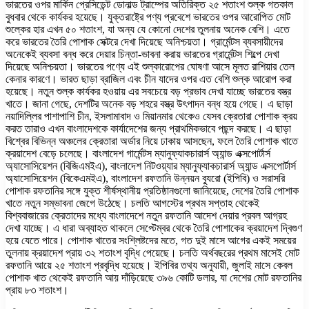
ভারতের ওপর মার্কিন প্রেসিডেন্ট ডোনাল্ড ট্রাম্পের অতিরিক্ত ২৫ শতাংশ শুল্ক গতকাল
বুধবার থেকে কার্যকর হয়েছে। যুক্তরাষ্ট্রে পণ্য প্রবেশে ভারতের ওপর আরোপিত মোট
শুল্কের হার এখন ৫০ শতাংশ, যা অন্য যে কোনো দেশের তুলনায় অনেক বেশি। এতে
করে ভারতের তৈরি পোশাক সেক্টরে দেখা দিয়েছে অনিশ্চয়তা। গ্রার্মেন্টস ব্যবসায়ীদের
অনেকেই ব্যবসা বন্ধ করে দেয়ার চিন্তা-ভাবনা করায় ভারতের গ্রার্মেন্টস শিল্পে দেখা
দিয়েছে অনিশ্চয়তা। ভারতের পণ্যে এই শুল্কারোপের ঘোষণা আসে মূলত রাশিয়ার তেল
কেনার কারণে। ভারত ছাড়া ব্রাজিল এবং চীন যাদের ওপর এত বেশি শুল্ক আরোপ করা
হয়েছে। নতুন শুল্ক কার্যকর হওয়ায় এর সবচেয়ে বড় প্রভাব দেখা যাচ্ছে ভারতের বস্ত্র
খাতে। জানা গেছে, দেশটির অনেক বড় শহরে বস্ত্র উৎপাদন বন্ধ হয়ে গেছে। এ ছাড়া
নয়াদিল্লির পাশাপাশি চীন, ইসলামাবাদ ও মিয়ানমার থেকেও যেসব ক্রেতারা পোশাক ক্রয়
করত তারাও এখন বাংলাদেশকে কার্যাদেশের জন্য প্রাথমিকভাবে পছন্দ করছে। এ ছাড়া
বিশ্বের বিভিন্ন অঞ্চলের ক্রেতারা অর্ডার নিয়ে ঢাকায় আসছেন, ফলে তৈরি পোশাক খাতে
ক্রয়াদেশ বেড়ে চলেছে। বাংলাদেশ গার্মেন্টস ম্যানুফ্যাকচারার্স অ্যান্ড এক্সপোর্টার্স
অ্যাসোসিয়েশন (বিজিএমইএ), বাংলাদেশ নিটওয়্যার ম্যানুফ্যাকচারার্স অ্যান্ড এক্সপোর্টার্স
অ্যাসোসিয়েশন (বিকেএমইএ), বাংলাদেশ রফতানি উন্নয়ন ব্যুরো (ইপিবি) ও সরাসরি
পোশাক রফতানির সঙ্গে যুক্ত শীর্ষস্থানীয় প্রতিষ্ঠানগুলো জানিয়েছে, দেশের তৈরি পোশাক
খাতে নতুন সম্ভাবনা জেগে উঠেছে। চলতি আগস্টের প্রথম সপ্তাহ থেকেই
বিশ্ববাজারের ক্রেতাদের মধ্যে বাংলাদেশে নতুন রফতানি আদেশ দেয়ার প্রবল আগ্রহ
দেখা যাচ্ছে। এ ধারা অব্যাহত থাকলে সেপ্টেম্বর থেকে তৈরি পোশাকের ক্রয়াদেশ দ্বিগুণ
হয়ে যেতে পারে। পোশাক খাতের সংশ্লিষ্টদের মতে, গত দুই মাসে আগের একই সময়ের
তুলনায় ক্রয়াদেশ প্রায় ৩২ শতাংশ বৃদ্ধি পেয়েছে। চলতি অর্থবছরের প্রথম মাসেই মোট
রফতানি আয়ে ২৫ শতাংশ প্রবৃদ্ধি হয়েছে। ইপিবির তথ্য অনুযায়ী, জুলাই মাসে কেবল
পোশাক খাত থেকেই রফতানি আয় দাঁড়িয়েছে ৩৯৬ কোটি ডলার, যা দেশের মোট রফতানির
প্রায় ৮৩ শতাংশ।