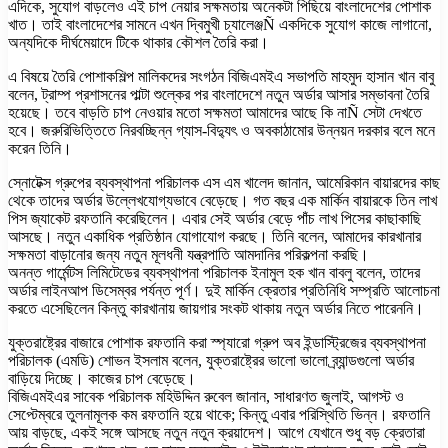
এদিকে, সুযোগ বাড়লেও এই চাপ নেয়ার সক্ষমতায় অনেকটা পিছিয়ে বাংলাদেশের পোশাক
খাত। তাই বাংলাদেশের সামনে এখন দ্বিমুখী চ্যালেঞ্জÑ একদিকে সুযোগ কাজে লাগানো,
অন্যদিকে দীর্ঘমেয়াদে টিকে থাকার কৌশল তৈরি করা।
এ বিষয়ে তৈরি পোশাকশিল্প মালিকদের সংগঠন বিজিএমইএ সভাপতি মাহমুদ হাসান খান বাবু
বলেন, ট্রাম্প প্রশাসনের পাল্টা শুল্কের পর বাংলাদেশে নতুন অর্ডার আসার সম্ভাবনা তৈরি
হয়েছে। তবে বাড়তি চাপ নেওয়ার মতো সক্ষমতা আমাদের আছে কি নাÑ সেটা দেখতে
হবে। জরুরিভিত্তিতে নিরবচ্ছিন্ন গ্যাস-বিদ্যুৎ ও অবকাঠামোর উন্নয়ন দরকার বলে মনে
করেন তিনি।
স্নোটেক্স গ্রুপের ব্যবস্থাপনা পরিচালক এস এম খালেদ জানান, আমেরিকান বায়ারদের কাছ
থেকে তাদের অর্ডার উল্লেখযোগ্যভাবে বেড়েছে। গত বছর এক মার্কিন বায়ারকে তিন লাখ
পিস জ্যাকেট রফতানি করেছিলেন। এবার সেই অর্ডার বেড়ে পাঁচ লাখ পিসের কাছাকাছি
আসছে। নতুন একাধিক প্রতিষ্ঠান যোগাযোগ করছে। তিনি বলেন, আমাদের কারখানার
সক্ষমতা বাড়ানোর জন্য নতুন মূলধনী যন্ত্রপাতি আমদানির পরিকল্পনা করছি।
অনন্ত গার্মেন্টস লিমিটেডের ব্যবস্থাপনা পরিচালক ইনামুল হক খান বাবলু বলেন, তাদের
অর্ডার লাইনআপ ডিসেম্বর পর্যন্ত পূর্ণ। দুই মার্কিন ক্রেতার প্রতিনিধি সম্প্রতি আলোচনা
করতে এসেছিলেন কিন্তু কারখানায় জায়গার সংকট থাকায় নতুন অর্ডার নিতে পারেননি।
যুক্তরাষ্ট্রের বাজারে পোশাক রফতানি করা স্প্যারো গ্রুপ অব ইন্ডাস্ট্রিজের ব্যবস্থাপনা
পরিচালক (এমডি) শোভন ইসলাম বলেন, যুক্তরাষ্ট্রের ভালো ভালো ব্র্যান্ডগুলো অর্ডার
বাড়িয়ে দিচ্ছে। কাজের চাপ বেড়েছে।
বিজিএমইএর সাবেক পরিচালক মহিউদ্দিন রুবেল জানান, সাধারণত জুলাই, আগস্ট ও
সেপ্টেম্বরে তুলনামূলক কম রফতানি হয়ে থাকে; কিন্তু এবার পরিস্থিতি ভিন্ন। রফতানি
আয় বাড়ছে, একই সঙ্গে আসছে নতুন নতুন ক্রয়াদেশ। আগে যেখানে শুধু বড় ক্রেতারা