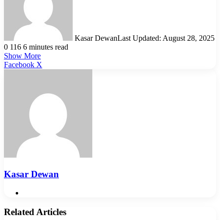
Kasar Dewan
Last Updated: August 28, 2025
0
116
6 minutes read
Show More
LinkedIn
Pinterest
Reddit
WhatsApp
Telegram
Viber
Share
Facebook
X
via
Email
Kasar Dewan
Website
Related Articles