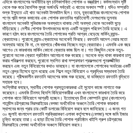
এদিকে বাংলাদেশের অর্থনীতির মূল চালিকাশক্তি পোশাক ও বস্ত্রশিল্প। কর্মসংস্থান সৃষ্টি
থেকে শুরু করে বৈদেশিক মুদ্রা অর্জনÑ সর্বত্রই এ খাতের অবদান স্পষ্ট। যদিও সম্প্রতি
শুল্ক ইস্যুতে এই খাত অনেকটা টালমাটাল ছিল। তবে, যুক্তরাষ্ট্রের বাংলাদেশের পোশাক
পণ্যে পাল্টা শুল্ক কমানোয় এবং পোশাক রফতানির প্রতিযোগী দেশগুলোর তুলনায়
বাংলাদেশ অনেকটা সুবিধাজনক অবস্থানে থাকায় সেই অবস্থা থেকে অনেকটা ঘুড়ে
দাঁড়িয়েছে। দেশীয় পোশাক উৎপাদকদের জন্য একটি অনুকূল পরিবেশ তৈরি হয়েছে। এ
কারণে হঠাৎ করে বাংলাদেশের তৈরি পোশাকের প্রতি আগ্রহ বেড়েছে মার্কিন ব্র্যান্ড-
ক্রেতাদের। পুরোনো ব্র্যান্ড-ক্রেতাদের অনেকেই ফিরছে। রফতানি আদেশ নেয়ার মতো
অবস্থায় আছে কি না, সে ব্যাপারে খোঁজখবর নিচ্ছেন নতুন ক্রেতারাও। এমনকি এক বছর
আগেও যে কারখানায় মার্কিন কোনো ক্রেতার কাজ ছিল না। গত কিছুদিন থেকে নতুন-
পুরোনো অনেক ক্রেতা প্রতিষ্ঠান আলোচনা শুরু করেছে। অনেকে বন্ধ থাকা কারখানা চালু
করার পরিকল্পনা করছেন, পুরোনো স্থগিত রাখা সম্প্রসারণ প্রকল্পগুলো পুনরুজ্জীবিত
করছেন এবং নতুন বিনিয়োগের কথাও ভাবছেন। যা বাংলাদেশকে পোশাকের অর্ডারের একটি
নতুন কেন্দ্র হিসেবে তুলে ধরেছে এবং শিল্পে নতুন বিনিয়োগ ও প্রবৃদ্ধির সম্ভাবনা তৈরি
করেছে। গ্রীষ্মকালীন রফতানি আদেশের কাজ শুরু হয়েছে, যা ভবিষ্যতে রফতানি বৃদ্ধিতে
সহায়ক হবে।
সংশ্লিষ্টরা বলছেন, স্থানীয় পোশাক প্রস্তুতকারকরা এই সুযোগ কাজে লাগাতে শুরু
করেছেন। এমনকি চীনসহ বিদেশি বিনিয়োগকারীরা এখন বাংলাদেশে কারখানা তৈরি করে
পোশাক খাতে বিনিয়োগে আগ্রহী হচ্ছেন। ইতোমধ্যে চীনা কোম্পানি হান্ডা (বাংলাদেশ)
গার্মেন্টস চট্টগ্রামের মিরসরাইয়ের বেপজা অর্থনৈতিক অঞ্চলে তৈরি পোশাক কারখানা
স্থাপনের জন্য প্রায় চার কোটি ডলারের বিনিয়োগ করবে বলে জানিয়েছে। এ জন্য গত
৩০ জুলাই বাংলাদেশ রফতানি প্রক্রিয়াকরণ এলাকা কর্তৃপক্ষের (বেপজা) সঙ্গে জমি ইজার
চুক্তি করেছে তারা। এ ছাড়া চীনের তৈরি পোশাক প্রতিষ্ঠান খাইশি গ্রুপ চট্টগ্রামের
মিরসরাইয়ে বেপজা অর্থনৈতিক অঞ্চলে বিনিয়োগ করবে।