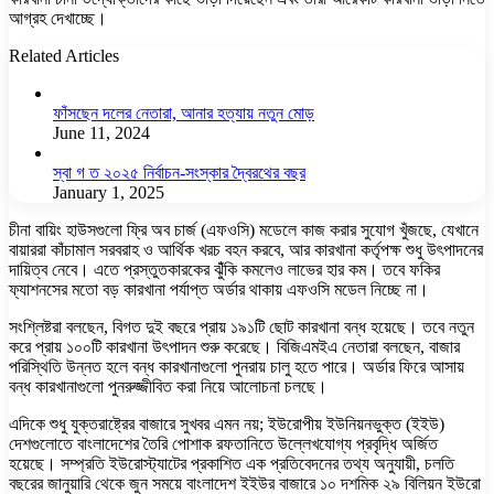
আগ্রহ দেখাচ্ছে।
Related Articles
ফাঁসছেন দলের নেতারা, আনার হত্যায় নতুন মোড়
June 11, 2024
স্বা গ ত ২০২৫ নির্বাচন-সংস্কার দ্বৈরথের বছর
January 1, 2025
চীনা বায়িং হাউসগুলো ফ্রি অব চার্জ (এফওসি) মডেলে কাজ করার সুযোগ খুঁজছে, যেখানে
বায়াররা কাঁচামাল সরবরাহ ও আর্থিক খরচ বহন করবে, আর কারখানা কর্তৃপক্ষ শুধু উৎপাদনের
দায়িত্ব নেবে। এতে প্রস্তুতকারকের ঝুঁঁকি কমলেও লাভের হার কম। তবে ফকির
ফ্যাশনসের মতো বড় কারখানা পর্যাপ্ত অর্ডার থাকায় এফওসি মডেল নিচ্ছে না।
সংশ্লিষ্টরা বলছেন, বিগত দুই বছরে প্রায় ১৯১টি ছোট কারখানা বন্ধ হয়েছে। তবে নতুন
করে প্রায় ১০০টি কারখানা উৎপাদন শুরু করেছে। বিজিএমইএ নেতারা বলছেন, বাজার
পরিস্থিতি উন্নত হলে বন্ধ কারখানাগুলো পুনরায় চালু হতে পারে। অর্ডার ফিরে আসায়
বন্ধ কারখানাগুলো পুনরুজ্জীবিত করা নিয়ে আলোচনা চলছে।
এদিকে শুধু যুক্তরাষ্ট্রের বাজারে সুখবর এমন নয়; ইউরোপীয় ইউনিয়নভুক্ত (ইইউ)
দেশগুলোতে বাংলাদেশের তৈরি পোশাক রফতানিতে উল্লেখযোগ্য প্রবৃদ্ধি অর্জিত
হয়েছে। সম্প্রতি ইউরোস্ট্যাটের প্রকাশিত এক প্রতিবেদনের তথ্য অনুযায়ী, চলতি
বছরের জানুয়ারি থেকে জুন সময়ে বাংলাদেশ ইইউর বাজারে ১০ দশমিক ২৯ বিলিয়ন ইউরো