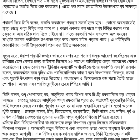
অর্ডার দিতেন, সেখানে গত এক মাসে যুক্তরাষ্ট্র ও ইউরোপের বাজারের জন্য ছোট ছোট
ক্রেতারাও অর্ডার দিতে শুরু করেছেন। এতে গত মাসে রফতানিতে উল্লেখযোগ্য সাফল্য
এসেছে।
পরামর্শ দিয়ে তিনি বলেন, বাড়তি ক্রয়াদেশ গ্রহণে সতর্ক হতে হবে। কোনো অবস্থাতেই
মূল্য ছাড়ে পণ্য বিক্রি করা যাবে না। কারণ একবার কম দামে পণ্য বিক্রি করলে পরে
ক্রেতারা আর সঠিক দাম দিতে চাইবে না। এতে রফতানি আয় বাড়লেও অল্প সময়ের
মধ্যেই অনেক প্রতিষ্ঠান উৎপাদন বন্ধ করে দেনার ফাঁদে পড়তে পারে। এ পরিস্থিতি
মোকাবিলায় একটি টাস্কফোর্স গঠন করা উচিত সরকারের।
সূত্র মতে, ট্রাম্প প্রাথমিকভাবে ভারতের ওপর ২৫ শতাংশ শুল্ক আরোপ করেছিলেন এবং
রাশিয়ার তেল কেনার জন্য জরিমানা হিসেবে ২৫ শতাংশ অতিরিক্ত শুল্ক আরোপের ঘোষণা
করেছিলেন। ফেডারেশন অব ইন্ডিয়ান এক্সপোর্ট অর্গানাইজেশনের সভাপতি এস সি রালহান
বলেন, ক্রমবর্ধমান ব্যয় বৃদ্ধি এবং প্রতিযোগিতার কারণে বস্ত্র উৎপাদকরা তিরুপুর, নয়ডা
এবং সুরাটে উৎপাদন বন্ধ করে দিয়েছে। বাংলাদেশ ও ভিয়েতনামে কম খরচে তৈরি হচ্ছে
পোশাক। আমরা এসব প্রতিদ্বন্দ্বীদের চেয়ে পিছিয়ে আছি।
তিনি বলেন, শুধু পোশাকেই নয়; সামুদ্রিক খাবার বিশেষ করে চিংড়ি রফতানিতে বড় ধাক্কা
আসছে। যেহেতু ভারতের সামুদ্রিক খাদ্য রফতানির প্রায় ৪০ শতাংশই যুক্তরাষ্ট্র-নির্ভর,
তাই শুল্কের জেরে সরবরাহ শৃঙ্খল ব্যাহত হওয়া এবং মাছচাষিদের দুর্দশার মতো অনেক
ঝুঁকি রয়েছে। রালহান বলেন, চীন, ভিয়েতনাম, কম্বোডিয়া, ফিলিপাইন এবং দক্ষিণ-পূর্ব ও
দক্ষিণ এশিয়ার দেশগুলোর তুলনায় ভারতীয় পণ্য প্রতিযোগিতায় পিছিয়ে রয়েছে।
এদিকে চীনা বিনিয়োগকারীরা বাংলাদেশকে নতুন উৎপাদন কেন্দ্র হিসেবে সক্রিয়ভাবে
বিবেচনা করছেন। অনেকেই নতুন বিনিয়োগ এবং কারখানা ভাড়া নেয়ার মাধ্যমে উৎপাদন
শুরু করতে আগ্রহী। এক নিটওয়্যার কারখানার মালিক জানান, তিনি ইতোমধ্যে একটি
কারখানা চীনা উদ্যোক্তাদের কাছে ভাড়া দিয়েছেন এবং তারা আরেকটি কারখানা ভাড়া নিতে