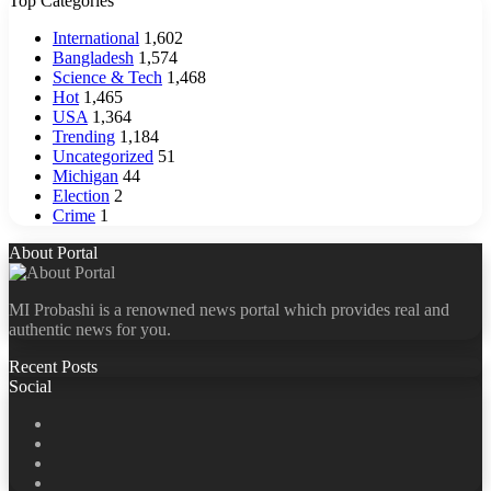
Top Categories
International
1,602
Bangladesh
1,574
Science & Tech
1,468
Hot
1,465
USA
1,364
Trending
1,184
Uncategorized
51
Michigan
44
Election
2
Crime
1
About Portal
MI Probashi is a renowned news portal which provides real and
authentic news for you.
Recent Posts
Social
Facebook
X
LinkedIn
YouTube