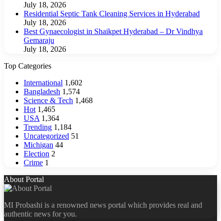
July 18, 2026
Residential Septic Tank Cleaning Services in Hyderabad
July 18, 2026
Best Gynaecologist in Shaikpet Hyderabad – Dr Vindhya
Gemaraju
July 18, 2026
Top Categories
International
1,602
Bangladesh
1,574
Science & Tech
1,468
Hot
1,465
USA
1,364
Trending
1,184
Uncategorized
51
Michigan
44
Election
2
Crime
1
About Portal
MI Probashi is a renowned news portal which provides real and
authentic news for you.