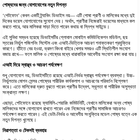
পোষ্যদের জন্য যোগাযোগের নতুন দিগন্ত
‘পেটফোন’ কেবল একটি ট্র্যাকিং ডিভাইস নয়— এটি পোষা প্রাণী ও মালিকের মধ্যে দুই
দিকের ভয়েস যোগাযোগের সুযোগ দেয়। অর্থাৎ, প্রাণীরা নিজেরাই ভয়েসের মাধ্যমে কল
করতে পারে, আর মালিকরা সাড়া দিতে পারেন কথায় বা স্নিগ্ধ সাউন্ডে।
এই সুবিধা সম্ভব হয়েছে ডিভাইসটির গ্লোবাল মোবাইল কমিউনিকেশন মডিউল, ছয়
স্তরের নির্ভুল পজিশনিং সিস্টেম এবং এআই-ভিত্তিক আচরণ শনাক্তকরণ প্রযুক্তির
কারণে। হাঁটতে বের হওয়া, ভ্রমণ কিংবা বাইরে খেলার সময়ও এটি স্থিতিশীল সংযোগ
বজায় রাখে— ফলে মালিক ও পোষ্যের মধ্যে ধারাবাহিক আবেগীয় সংযোগ রক্ষা করা যায়।
এআই দিয়ে স্বাস্থ্য ও আচরণ পর্যবেক্ষণ
শুধু যোগাযোগ নয়, ডিভাইসটিতে রয়েছে এআই-নির্ভর স্বাস্থ্য পর্যবেক্ষণ ব্যবস্থা। উচ্চ-
নির্ভুলতার মোশন সেন্সর পোষ্যের শারীরিক কার্যকলাপ ও আচরণের পরিবর্তন বিশ্লেষণ
করে। এতে মালিকেরা দ্রুত বুঝতে পারেন প্রাণীর উদ্বেগ, স্থূলতা বা শারীরিক অসুস্থতা
সংক্রান্ত লক্ষণ।
এছাড়া, পেটফোনে রয়েছে ফ্যামিলি-শেয়ারিং কমিউনিটি, যেখানে মালিকেরা অন্য পোষ্য
মালিকদের সঙ্গে যোগাযোগ রাখতে পারেন এবং নিজেদের প্রাণীর সামাজিক আচরণও
পর্যবেক্ষণ করতে পারেন। এই ডেটা-নির্ভর ও আবেগীয় সংযুক্তির মডেল পোষ্য যত্নে এক
নতুন দিগন্ত খুলেছে।
নিরাপত্তা ও টেকসই ব্যবহার