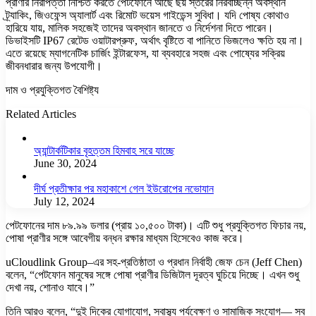
প্রাণীর নিরাপত্তা নিশ্চিত করতে পেটফোনে আছে ছয় স্তরের নিরবচ্ছিন্ন অবস্থান
ট্র্যাকিং, জিওফেন্স অ্যালার্ট এবং রিমোট ভয়েস গাইডেন্স সুবিধা। যদি পোষ্য কোথাও
হারিয়ে যায়, মালিক সহজেই তাদের অবস্থান জানতে ও নির্দেশনা দিতে পারেন।
ডিভাইসটি IP67 রেটেড ওয়াটারপ্রুফ, অর্থাৎ বৃষ্টিতে বা পানিতে ভিজলেও ক্ষতি হয় না।
এতে রয়েছে ম্যাগনেটিক চার্জিং ইন্টারফেস, যা ব্যবহারে সহজ এবং পোষ্যের সক্রিয়
জীবনধারার জন্য উপযোগী।
দাম ও প্রযুক্তিগত বৈশিষ্ট্য
Related Articles
অ্যান্টার্কটিকার বৃহত্তম হিমবাহ সরে যাচ্ছে
June 30, 2024
দীর্ঘ প্রতীক্ষার পর মহাকাশে গেল ইউরোপের নভোযান
July 12, 2024
পেটফোনের দাম ৮৯.৯৯ ডলার (প্রায় ১০,৫০০ টাকা)। এটি শুধু প্রযুক্তিগত ফিচার নয়,
পোষা প্রাণীর সঙ্গে আবেগীয় বন্ধন রক্ষার মাধ্যম হিসেবেও কাজ করে।
uCloudlink Group–এর সহ-প্রতিষ্ঠাতা ও প্রধান নির্বাহী জেফ চেন (Jeff Chen)
বলেন, “পেটফোন মানুষের সঙ্গে পোষা প্রাণীর ডিজিটাল দূরত্ব ঘুচিয়ে দিচ্ছে। এখন শুধু
দেখা নয়, শোনাও যাবে।”
তিনি আরও বলেন, “দুই দিকের যোগাযোগ, স্বাস্থ্য পর্যবেক্ষণ ও সামাজিক সংযোগ— সব