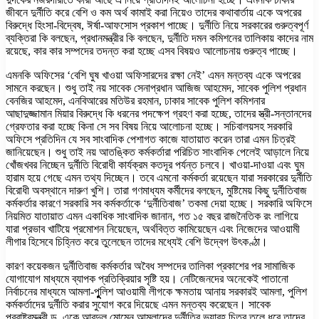
জীবনে দুর্নীতি করে বেশি ও কম অর্থ কামাই করা নিয়েও তাদের কথাবার্তায় একে অপরের
বিরুদ্ধে হিংসা-বিদ্বেষ, ঈর্ষা-আফসোস প্রকাশ পাচ্ছে। দুর্নীতি নিয়ে সরকারের গুরুত্বপূর্ণ
ব্যক্তিরা কি বলছেন, প্রধানমন্ত্রীর কি বলছেন, দুর্নীতি দমন কমিশনের তালিকায় কাদের নাম
রয়েছে, কার কার সম্পদের তদন্ত করা হচ্ছে এসব বিষয়ও আলোচনায় গুরুত্ব পাচ্ছে।
এমনকি অফিসের ‘বেশি ঘুষ খাওয়া অফিসারদের রক্ষা নেই’ এমন মন্তব্য একে অপরের
সামনে করছেন। শুধু তাই নয় সাবেক সেনাপ্রধান আজিজ আহমেদ, সাবেক পুলিশ প্রধান
বেনজির আহমেদ, এনবিআরের মতিউর রহমান, ঢাকার সাবেক পুলিশ কমিশনার
আছাদুজ্জামান মিয়ার বিরুদ্ধে কি ধরনের পদক্ষেপ গ্রহণ করা হচ্ছে, তাদের স্ত্রী-সন্তানদের
গ্রেফতার করা হচ্ছে কিনা সে সব বিষয় নিয়ে আলোচনা হচ্ছে। সচিবালয়সহ সরকারি
অফিসে প্রতিদিন যে সব সাংবাদিক পেশাগত কাজে যাতায়াত করেন তারা এমন চিত্রই
জানিয়েছেন। শুধু তাই নয় আতঙ্কিত কর্মকর্তারা পরিচিত সাংবাদিক পেলেই আড়ালে নিয়ে
খোঁজখবর নিচ্ছেন দুর্নীতি বিরোধী কার্যক্রম কতদূর পর্যন্ত চলবে। খাওয়া-দাওয়া এবং ঘুম
হারাম হয়ে গেছে এমন তথ্য দিচ্ছেন। তবে এমনো কর্মকর্তা রয়েছেন যারা সরকারের দুর্নীতি
বিরোধী অবস্থানে দারুণ খুশি। তারা গণমাধ্যম কর্মীদের বলছেন, মুষ্টিমেয় কিছু দুর্নীতিবাজ
কর্মকর্তার কারণে সরকারি সব কর্মকর্তাকে ‘দুর্নীতিবাজ’ তকমা দেয়া হচ্ছে। সরকারি অফিসে
নিয়মিত যাতায়াত এমন একাধিক সাংবাদিক জানান, গত ১৫ বছর রাজনৈতিক রং লাগিয়ে
যারা প্রভাব খাটিয়ে প্রমোশন নিয়েছেন, অর্থবিত্ত কামিয়েছেন এবং নিজেদের আওয়ামী
লীগার হিসেবে চিহ্নিত করে তুলেছেন তাদের মধ্যেই বেশি উদ্বেগ উৎকণ্ঠা।
কারণ কয়েকজন দুর্নীতিবাজ কর্মকর্তার অবৈধ সম্পদের তালিকা প্রকাশের পর সামাজিক
যোগাযোগ মাধ্যমে ব্যাপক প্রতিক্রিয়ার সৃষ্টি হয়। নেটিজেনদের অনেকেই পাতানো
নির্বাচনের মাধ্যমে আমলা-পুুুুুুলিশ আওয়ামী লীগকে ক্ষমতায় আনায় সরকারই আমলা, পুলিশ
কর্মকর্তাদের দুর্নীতি করার সুযোগ করে দিয়েছে এমন মন্তব্য করেছেন। সাবেক
পররাষ্ট্রমন্ত্রী ড. একে আবদুল মোমেন আমলাদের দুর্নীতির ভয়াবহ চিত্র তুলে ধরে তাদের