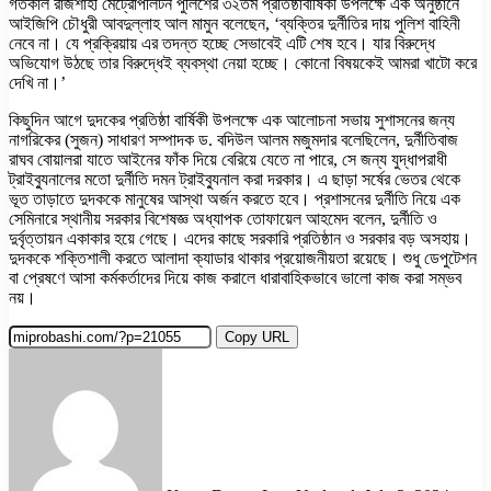
গতকাল রাজশাহী মেট্রোপলিটন পুলিশের ৩২তম প্রতিষ্ঠাবার্ষিকী উপলক্ষে এক অনুষ্ঠানে
আইজিপি চৌধুরী আবদুল্লাহ আল মামুন বলেছেন, ‘ব্যক্তির দুর্নীতির দায় পুলিশ বাহিনী
নেবে না। যে প্রক্রিয়ায় এর তদন্ত হচ্ছে সেভাবেই এটি শেষ হবে। যার বিরুদ্ধে
অভিযোগ উঠছে তার বিরুদ্ধেই ব্যবস্থা নেয়া হচ্ছে। কোনো বিষয়কেই আমরা খাটো করে
দেখি না।’
কিছুদিন আগে দুদকের প্রতিষ্ঠা বার্ষিকী উপলক্ষে এক আলোচনা সভায় সুশাসনের জন্য
নাগরিকের (সুজন) সাধারণ সম্পাদক ড. বদিউল আলম মজুমদার বলেছিলেন, দুর্নীতিবাজ
রাঘব বোয়ালরা যাতে আইনের ফাঁক দিয়ে বেরিয়ে যেতে না পারে, সে জন্য যুদ্ধাপরাধী
ট্রাইব্যুনালের মতো দুর্নীতি দমন ট্রাইব্যুনাল করা দরকার। এ ছাড়া সর্ষের ভেতর থেকে
ভূত তাড়াতে দুদককে মানুষের আস্থা অর্জন করতে হবে। প্রশাসনের দুর্নীতি নিয়ে এক
সেমিনারে স্থানীয় সরকার বিশেষজ্ঞ অধ্যাপক তোফায়েল আহমেদ বলেন, দুর্নীতি ও
দুর্বৃত্তায়ন একাকার হয়ে গেছে। এদের কাছে সরকারি প্রতিষ্ঠান ও সরকার বড় অসহায়।
দুদককে শক্তিশালী করতে আলাদা ক্যাডার থাকার প্রয়োজনীয়তা রয়েছে। শুধু ডেপুটেশন
বা প্রেষণে আসা কর্মকর্তাদের দিয়ে কাজ করালে ধারাবাহিকভাবে ভালো কাজ করা সম্ভব
নয়।
Copy URL