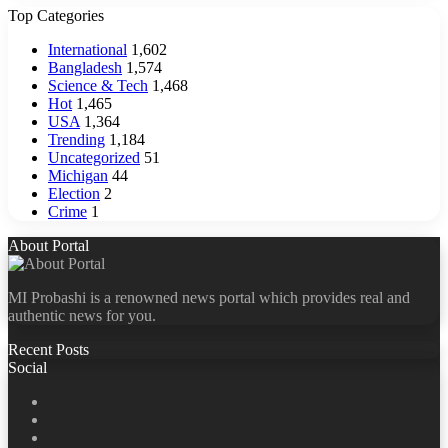
Top Categories
International
1,602
Bangladesh
1,574
Science & Tech
1,468
Hot
1,465
USA
1,364
Trending
1,184
Uncategorized
51
Michigan
44
Election
2
Crime
1
About Portal
MI Probashi is a renowned news portal which provides real and
authentic news for you.
Recent Posts
Social
Facebook
X
LinkedIn