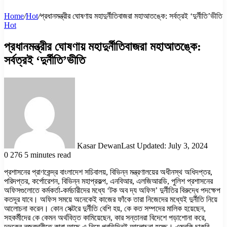
Home
/
Hot
/
প্রধানমন্ত্রীর ঘোষণায় মহাদুর্নীতিবাজরা মহাআতঙ্কে: সর্বত্রই ‘দুর্নীতি’ভীতি
Hot
প্রধানমন্ত্রীর ঘোষণায় মহাদুর্নীতিবাজরা মহাআতঙ্কে:
সর্বত্রই ‘দুর্নীতি’ভীতি
Kasar Dewan
Last Updated: July 3, 2024
0
276
5 minutes read
প্রশাসনের প্রাণকেন্দ্র বাংলাদেশ সচিবালয়, বিভিন্ন মন্ত্রণালয়ের অধীনস্থ অধিদপ্তর,
পরিদপ্তর, কর্পোরেশন, বিভিন্ন মহাপ্রকল্প, এনবিআর, এলজিআরডি, পুলিশ প্রশাসনের
অফিসগুলোতে কর্মকর্তা-কর্মচারীদের মধ্যে ‘টক অব দ্য অফিস’ দুর্নীতির বিরুদ্ধে পদক্ষেপ
কতদূর যাবে। অফিস সময়ে অনেকেই কাজের ফাঁকে তারা নিজেদের মধ্যেই দুর্নীতি নিয়ে
আলোচনা করেন। কোন সেক্টরে দুর্নীতি বেশি হয়, কে কত সম্পদের মালিক হয়েছেন,
সহকর্মীদের কে কেমন অর্থবিত্ত কামিয়েছেন, কার সন্তানরা বিদেশে পড়াশোনা করে,
দুদকের নজরদারীতে কারা আছে এ নিয়ে প্রতিদিনই আলোচনা হচ্ছে। এমনকি চাকরি