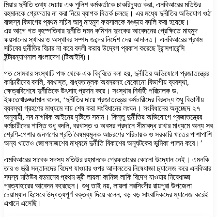
মিয়ার দুর্নীতি তথ্য দেয়ায় এক পুলিশ কর্মকর্তাকে চাকরিচ্যুত করা, এনবিআরের মতিউর
রহমানকে গ্রেফতার না করা নিয়ে ব্যাপক বিতর্ক চলছে। এর মধ্যে দুর্নীতির অভিযোগ ওঠা
রাজস্ব বিভাগের প্রথম সচিব আবু মাহমুদ ফয়সালকে বগুড়ায় বদলি করা হয়েছে।
এর আগে গত বৃহস্পতিবার দুর্নীতি দমন কমিশন দুদকের আবেদনের প্রেক্ষিতে মাহমুদ
ফয়সালের স্থাবর ও অস্থাবর সম্পদ জব্দের নির্দেশ দেয় আদালত। এনবিআরের প্রথম
সচিবের দুর্নীতির বিচার না করে বদলী করায় উদ্বেগ প্রকাশ করেছে ট্রান্সপারেন্সি
ইন্টারন্যাশনাল বাংলাদেশ (টিআইবি)।
গত সোমবার সংস্থাটি পক্ষ থেকে এক বিবৃবিতে বলা হয়, দুর্নীতির অভিযোগে প্রজাতন্ত্রের
কর্মচারীদের বদলি, বরখাস্ত, বাধ্যতামূলক অবসরসহ যেকোনো বিভাগীয় ব্যবস্থা,
ক্ষেত্রবিশেষে দুর্নীতিকে উৎসাহ প্রদান করে। সংস্থার নির্বাহী পরিচালক ড.
ইফতেখারুজ্জামান বলেন, ‘দুর্নীতির দায়ে প্রজাতন্ত্রের কর্মচারীদের বিরুদ্ধে শুধু বিভাগীয়
ব্যবস্থা গ্রহণের মাধ্যমে দায় শেষ করা সংবিধানের লংঘন। সংবিধানের অনুচ্ছেদ ২৭
অনুযায়ী, সব নাগরিক আইনের দৃষ্টিতে সমান। কিন্তু দুর্নীতির অভিযোগে প্রজাতন্ত্রের
কর্মচারীদের শাস্তি শুধু বদলি, বরখাস্ত ও অবসর প্রদানে সীমাবদ্ধ রাখার মাধ্যমে অন্য সব
শ্রেণি-পেশার জনগণের প্রতি বৈষম্যমূলক আচরণের পরিচায়ক ও সরকারি খাতের পাশাপাশি
অন্য খাতেও জোগসাজশের মাধ্যমে দুর্নীতি বিকাশের অনুঘটকের ভূমিকা পালন করে।’
এমবিআরের সাবেক সদস্য মতিউর রহমানকে গ্রেফতারের কোনো উদ্যোন নেই। এমনকি
তার ও স্ত্রী সন্তানদের বিদেশ যাওয়ার ওপর আদালতের নিষেধাজ্ঞা চ্যালেজ করে এনবিআর
সদস্য মতিউর রহমানের প্রথম স্ত্রী লায়লা কানিজ লাকি বিদেশ যাওয়ার নিষেধাজ্ঞা
প্রত্যাহারের আবেদন করেছেন। শুধু তাই নয়, লায়লা নরসিংদীর রায়পুরা উপজেলা
চেয়াম্যান হিসেবে উদ্ধত্যপূর্ণ বক্তব্য দিয়ে বলেন, বড় বড় সাংবাদিকদের ম্যানেজ করেই
এখানে এসেছি।