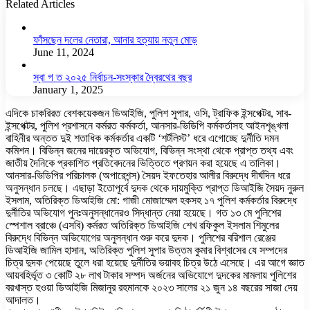
Related Articles
ফাঁসছেন দলের নেতারা, আনার হত্যায় নতুন মোড়
June 11, 2024
স্বা গ ত ২০২৫ নির্বাচন-সংস্কার দ্বৈরথের বছর
January 1, 2025
এদিকে চাকরিরত বেশকয়েকজন ডিআইজি, পুলিশ সুপার, ওসি, ট্রাফিক ইন্সপেক্টর, সাব-
ইন্সপেক্টর, পুলিশ প্রশাসনে কর্মরত কর্মকর্তা, আনসার-ভিডিপি কর্মকর্তাসহ আইনশৃঙ্খলা
বাহিনীর অন্তত দুই শতাধিক কর্মকর্তার একটি ‘শর্টলিস্ট’ ধরে এগোচ্ছে দুর্নীতি দমন
কমিশন। বিভিন্ন জনের দায়েরকৃত অভিযোগ, বিভিন্ন সংস্থা থেকে প্রাপ্ত তথ্য এবং
জাতীয় দৈনিকে প্রকাশিত প্রতিবেদনের ভিত্তিতে প্রণয়ন করা হয়েছে এ তালিকা।
আনসার-ভিডিপির পরিচালক (অপারেশন্স) সৈয়দ ইফতেহার আলীর বিরুদ্ধে দীর্ঘদিন ধরে
অনুসন্ধান চলছে। এছাড়া ইতোপূর্বে দুদক থেকে দায়মুক্তি প্রাপ্ত ডিআইজি সৈয়দ নুরুল
ইসলাম, অতিরিক্ত ডিআইজি মো: গাজী মোজাম্মেল হকসহ ১৭ পুলিশ কর্মকর্তার বিরুদ্ধে
দুর্নীতির অভিযোগ পুনঃঅনুসন্ধানেরও সিদ্ধান্ত নেয়া হয়েছে। গত ১৩ মে পুলিশের
স্পেশাল ব্রাঞ্চে (এসবি) কর্মরত অতিরিক্ত ডিআইজি শেখ রফিকুল ইসলাম শিমুলের
বিরুদ্ধে বিভিন্ন অভিযোগের অনুসন্ধান শুরু করে দুদক। পুলিশের বরিশাল রেঞ্জের
ডিআইজি জামিল হাসান, অতিরিক্ত পুলিশ সুপার উত্তম কুমার বিশ্বাসের যে সম্পদের
চিত্র দুদক পেয়েছে তুলে ধরা হয়েছে দুর্নীতির ভয়াবহ চিত্র উঠে এসেছে। এর আগে জ্ঞাত
আয়বহির্ভূত ৩ কোটি ২৮ লাখ টাকার সম্পদ অর্জনের অভিযোগে দুদকের মামলায় পুলিশের
বরখাস্ত হওয়া ডিআইজি মিজানুর রহমানকে ২০২৩ সালের ২১ জুন ১৪ বছরের সাজা দেয়
আদালত।