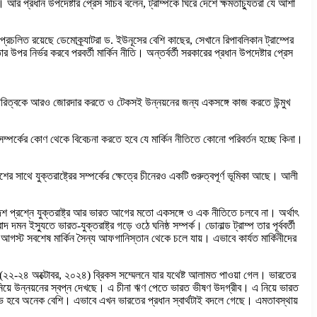
ক্ষেপ। আর প্রধান উপদেষ্টার প্রেস সচিব বলেন, ট্রাম্পকে ঘিরে দেশে ক্ষমতাচ্যুতরা যে আশা
প্রচলিত রয়েছে ডেমোক্র্যাটরা ড. ইউনূসের বেশি কাছের, সেখানে রিপাবলিকান ট্রাম্পের
র উপর নির্ভর করবে পরবর্তী মার্কিন নীতি। অন্তর্বর্তী সরকারের প্রধান উপদেষ্টার প্রেস
র অংশীদারিত্বকে আরও জোরদার করতে ও টেকসই উন্নয়নের জন্য একসঙ্গে কাজ করতে উন্মুখ
ক সম্পর্কের কোণ থেকে বিবেচনা করতে হবে যে মার্কিন নীতিতে কোনো পরিবর্তন হচ্ছে কিনা।
র সাথে যুক্তরাষ্ট্রের সম্পর্কের ক্ষেত্রে চীনেরও একটি গুরুত্বপূর্ণ ভূমিকা আছে। আলী
াদেশ প্রশ্নে যুক্তরাষ্ট্র আর ভারত আগের মতো একসঙ্গে ও এক নীতিতে চলবে না। অর্থাৎ
ন ইস্যুতে ভারত-যুক্তরাষ্ট্র গড়ে ওঠে ঘনিষ্ঠ সম্পর্ক। ডোনাল্ড ট্রাম্প তার পূর্ববর্তী
স্ট সবশেষ মার্কিন সৈন্য আফগানিস্তান থেকে চলে যায়। এভাবে কার্যত মার্কিনীদের
াপ্ত (২২-২৪ অক্টোবর, ২০২৪) ব্রিকস সম্মেলনে যার যথেষ্ট আলামত পাওয়া গেল। ভারতের
ঋণ নিয়ে উন্নয়নের স্বপ্ন দেখছে। এ চীনা ঋণ পেতে ভারত ভীষণ উদগ্রীব। এ নিয়ে ভারত
লে লাভ হবে অনেক বেশি। এভাবে এখন ভারতের প্রধান স্বার্থটাই বদলে গেছে। এমতাবস্থায়