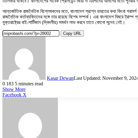
তালিকায় থাকবে। বাংলাদেশের সাবেক প্রেসিডেন্ট জিয়া ও এরশাদের আমলের মতো পুনরায় মার্কিন
আন্তর্জাতিক রাজনৈতিক বিশ্লেষকদের মতে, বাংলাদেশ প্রশ্নে ভারতের কথা কিংবা পরামর্শ যুক্
রাজনৈতিক কর্তাব্যক্তিদের সঙ্গে তার রয়েছে বিশেষ সম্পর্ক। এরা বাংলাদেশ বিষয়ে ট্রা
যুক্তরাষ্ট্রের বাই-পার্টিজান (দ্বিদলীয়) সমর্থন লাভ করবে তাতে কোনো সন্দেহ নেই।
Copy URL
Kasar Dewan
Last Updated: November 9, 202
0
183
5 minutes read
Show More
LinkedIn
Pinterest
Reddit
WhatsApp
Telegram
Viber
Share
Facebook
X
via
Email