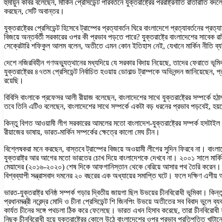
হুমায়ুন কবির বলেছেন, মার্কিন প্রেসিডেন্ট পরিবর্তনে যুক্তরাষ্ট্রের পররাষ্ট্রনীতি রাতারা
করছেন, সেটি অবান্তর।
যুক্তরাষ্ট্রের প্রেসিডেন্ট হিসেবে ট্রাম্পের প্রত্যাবর্তন ঘিরে বাংলাদেশে প্রত্যাবর্
বিজয়ে অন্তর্বর্তী সরকারের ওপর কী প্রভাব পড়তে পারে? যুক্তরাষ্ট্রে বাংলাদেশের সাবেক রা
সেক্রেটারি শফিকুল আলম বলেন, অতীতে এমন কোন ইতিহাস নেই, যেখানে মার্কিন নীতি ব্যক
দেশে নজিরবিহীন গণঅভ্যুত্থানের মধ্যদিয়ে যে সরকার বিদায় নিয়েছে, তাদের ফেরাতে ভূম
যুক্তরাষ্ট্রের ৪৭তম প্রেসিডেন্ট নির্বাচিত হওয়ায় ডোনাল্ড ট্রাম্পকে অভিনন্দন জানিয
রয়েছি।
বিবিসি বাংলাকে প্রফেসর আলী রীয়াজ বলেছেন, বাংলাদেশের সাথে যুক্তরাষ্ট্রের সম্পর্কে 
তবে তিনি এটিও বলেছেন, বাংলাদেশের সাথে সম্পর্কে একটা বড় ধরনের প্রভাব পড়বেই, হয
কিন্তু বিগত আওয়ামী লীগ সরকারের আমলের মতো বাংলাদেশ-যুক্তরাষ্ট্রের সম্পর্ক হসটাইল বা 
রীয়াজের ভাষায়, ভারত-মার্কিন সম্পর্কের ক্ষেত্রে কালো মেঘ চীন।
বিশ্লেষকরা মনে করছেন, বাস্তবে ট্রাম্পের বিজয়ে অওয়ামী লীগের সুদিন ফিরবে না। বাংল
যুক্তরাষ্ট্র আর আগের মতো ভারতের চোখ দিয়ে বাংলাদেশকে দেখবে না। ২০০১ সালে মার্কিন প্রেসি
মেয়াদের (২০১৬-২০২০) শেষ দিকে আফগানিস্তান থেকে বেরিয়ে আসার পথ তৈরি করেন। অতঃপ
বিশ্বব্যাপী সন্ত্রাসবাদ দমনের ২০ বছরের এক অধ্যায়ের সমাপ্তি ঘটে। ফলে দক্ষিণ এশীয় 
ভারত-যুক্তরাষ্ট্র ঘনিষ্ঠ সম্পর্ক গড়ার দ্বিতীয় জায়গা ছিল উভয়ের চীনবিরোধী ভূমিক
প্রধানমন্ত্রী নরেন্দ্র মোদি ও চীনা প্রেসিডেন্ট শি জিনপিং উভয়ে অতীতের সব বিবাদ ভু
কার্যত চীনের সঙ্গে পথচলা ঠিক করে ফেলেছে। ভারত এখন হিসাব করেছে, তারা চীনবিরোধী হয়ে
নিছক চীনবিরোধী হয়ে যুক্তরাষ্ট্রের কোলে উঠে বাংলাদেশের ওপর প্রভাব প্রতিপত্তি খ