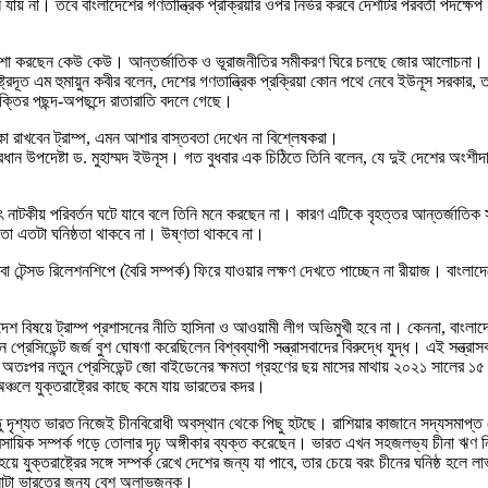
তি বদলে যায় না। তবে বাংলাদেশের গণতান্ত্রিক প্রক্রিয়ার ওপর নির্ভর করবে দেশটির পরবর্তী পদ
তনের প্রত্যাশা করছেন কেউ কেউ। আন্তর্জাতিক ও ভূরাজনীতির সমীকরণ ঘিরে চলছে জোর আলোচনা। 
ষ্ট্রদূত এম হুমায়ুন কবীর বলেন, দেশের গণতান্ত্রিক প্রক্রিয়া কোন পথে নেবে ইউনূস সরকার, তা
্তির পছন্দ-অপছন্দে রাতারাতি বদলে গেছে।
িকা রাখবেন ট্রাম্প, এমন আশার বাস্তবতা দেখেন না বিশ্লেষকরা।
়েছেন, প্রধান উপদেষ্টা ড. মুহাম্মদ ইউনূস। গত বুধবার এক চিঠিতে তিনি বলেন, যে দুই দেশে
হঠাৎ নাটকীয় পরিবর্তন ঘটে যাবে বলে তিনি মনে করছেন না। কারণ এটিকে বৃহত্তর আন্তর্জাতি
়তো এতটা ঘনিষ্ঠতা থাকবে না। উষ্ণতা থাকবে না।
টেন্সড রিলেশনশিপে (বৈরি সম্পর্ক) ফিরে যাওয়ার লক্ষণ দেখতে পাচ্ছেন না রীয়াজ। বাংলাদেশে
াদেশ বিষয়ে ট্রাম্প প্রশাসনের নীতি হাসিনা ও আওয়ামী লীগ অভিমুখী হবে না। কেননা, বাংল
ডেন্ট জর্জ বুশ ঘোষণা করেছিলেন বিশ্বব্যাপী সন্ত্রাসবাদের বিরুদ্ধে যুদ্ধ। এই সন্ত্রাসবাদ দম
র নতুন প্রেসিডেন্ট জো বাইডেনের ক্ষমতা গ্রহণের ছয় মাসের মাথায় ২০২১ সালের ১৫ আগ
অঞ্চলে যুক্তরাষ্ট্রের কাছে কমে যায় ভারতের কদর।
া। কিন্তু দৃশ্যত ভারত নিজেই চীনবিরোধী অবস্থান থেকে পিছু হটছে। রাশিয়ার কাজানে সদ্যসম
লে ব্যবসায়িক সম্পর্ক গড়ে তোলার দৃঢ় অঙ্গীকার ব্যক্ত করেছেন। ভারত এখন সহজলভ্য চীনা 
 যুক্তরাষ্ট্রের সঙ্গে সম্পর্ক রেখে দেশের জন্য যা পাবে, তার চেয়ে বরং চীনের ঘনিষ্ঠ হ
াটানোটা ভারতের জন্য বেশ অলাভজনক।