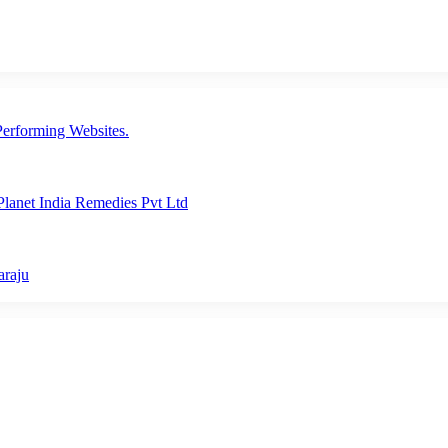
erforming Websites.
lanet India Remedies Pvt Ltd
araju