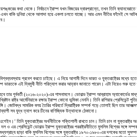
ন্ত্রী জয়শঙ্করের কথা থেকে। নির্বাচনে ট্রাম্প যখন বিজয়ের দ্বারপ্রান্তে, তখন তিনি ক্যানবেরাতে 
ট্র এখন বাকি দুনিয়া থেকে আলাদা হয়ে একলা চলতে যাচ্ছে। আর এমন নীতির ফাঁদেই সে আটকা পড়ে
হবে।
া বিশ্বব্যবস্থায় প্রবেশ করতে চাইছে। এ নিয়ে আগামী দিনে ভারত ও যুক্তরাষ্ট্রের মধ্যে হ
ট্রাম্প ভারতকে এই দ্বিমুখী নীতি পরিত্যাগ করার আহ্বান জানাতে পারেন। এটা নিয়েও শুরু হতে 
ে তার পূর্ববর্তী (২০১৬-২০২০)-এর শাসনামলে। ডোনাল্ড ট্রাম্প আব্রাহাম অ্যাকোর্ডের মাধ্য
্রিষ্টান রাষ্ট্র আর্মেনিয়াকে রক্ষায় ট্রাম্প কোনো ভূমিকা নেননি। তিনি রাশিয়ার প্রেসিডেন্
ঙ্গি। জোটবদ্ধ সামরিক বলয় তৈরির পরিবর্তে দ্বিরাষ্ট্রিক সম্পর্ক গড়ে তোলাই ছিল তার আকা
বীব্যাপী সব যুদ্ধ ত্যাগ করে চীনের বাণিজ্যিক উত্থানকে ঠেকানো।
 এগেইন।’ তিনি যুক্তরাষ্ট্রের অর্থনীতিকে শক্তিশালী রাখতে চান। তিনি চান না যুক্তরাষ্ট্
দল ও এর প্রেসিডেন্ট ডোনাল্ড ট্রাম্প যুক্তরাষ্ট্রের পররাষ্ট্রনীতিতে মুসলিম বিশ্বের সঙ্গে
ধ্যপ্রাচ্য ছাড়া বাকি মুসলিম বিশ্বের সঙ্গে যুক্তরাষ্ট্র ১৯৭০-১৯৮০-এর দশকের মতো সুসম্পর্