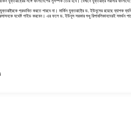
 যুক্তরাষ্ট্রের সঙ্গে বাংলাদেশের সুসম্পর্ক তৈরি হবে। যেখানে যুক্তরাষ্ট্র সরাসরি বাংলাদে
তরাষ্ট্রকে প্রভাবিত করতে পারবে না। মার্কিন যুক্তরাষ্ট্রে ড. ইউনূসের রয়েছে ব্যাপক ব্যক
ম্প প্রসাসনকে যথেষ্ট গাইড করবেন। এর ফলে ড. ইউনূস সরকার শুধু রিপাবলিকানদেরই সমর্থন পা
4