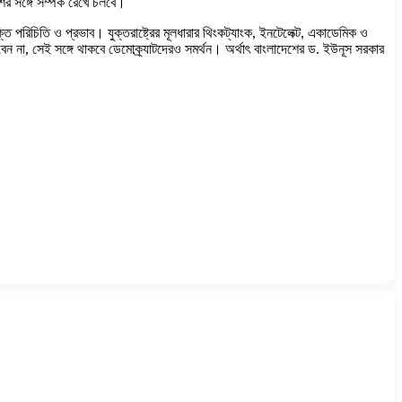
শের সঙ্গে সম্পর্ক রেখে চলবে।
্তি পরিচিতি ও প্রভাব। যুক্তরাষ্ট্রের মূলধারার থিংকট্যাংক, ইনটেলেক্ট, একাডেমিক ও
বেন না, সেই সঙ্গে থাকবে ডেমোক্র্যাটদেরও সমর্থন। অর্থাৎ বাংলাদেশের ড. ইউনূস সরকার