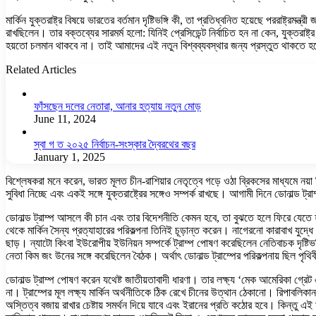
মার্কিন যুক্তরাষ্ট্র বিষয়ে ভারতের বর্তমান দৃষ্টিভঙ্গি কী, তা প্রতিধ্বনিত হয়েছে পররাষ্ট্রম
রাখছিলেন। তার বক্তব্যের সারমর্ম হলো: যিনিই প্রেসিডেন্ট নির্বাচিত হন না কেন, যুক্তরাষ্
হয়তো চলমান থাকবে না। তাই আমাদের এই নতুন বিশ্বব্যবস্থার জন্য প্রস্তুত থাকতে 
Related Articles
ফাঁসছেন দলের নেতারা, আনার হত্যায় নতুন মোড়
June 11, 2024
স্বা গ ত ২০২৫ নির্বাচন-সংস্কার দ্বৈরথের বছর
January 1, 2025
বিশ্লেষকরা মনে করেন, ভারত মূলত চীন-রাশিয়ার নেতৃত্বে গড়ে ওঠা ব্রিকসের মাধ্যমে নয়
সুবিধা নিচ্ছে এবং একই সঙ্গে যুক্তরাষ্ট্রের সঙ্গেও সম্পর্ক রাখছে। আগামী দিনে ডোনাল্ড 
ডোনাল্ড ট্রাম্প আসলে কী চান এবং তার বিদেশনীতি কেমন হবে, তা বুঝতে হলে ফিরে যেতে হব
থেকে মার্কিন সৈন্য প্রত্যাহারের পরিকল্পনা তিনিই চূড়ান্ত করেন। নাগেরনো কারাবাখ যুদ্ধে খ
ছাড়। ন্যাটো কিংবা ইউরোপীয় ইউনিয়ন সম্পর্কে ট্রাম্প পোষণ করেছিলেন নেতিবাচক দৃষ্টিভ
নেতা কিম জং উনের সঙ্গে করেছিলেন বৈঠক। অর্থাৎ ডোনাল্ড ট্রাম্পের পরিকল্পনায় ছিল পৃথি
ডোনাল্ড ট্রাম্প পোষণ করেন যথেষ্ট জাতীয়তাবাদী ধারণা। তার লক্ষ্য ‘মেক আমেরিকা গ্রেট
না। ট্রাম্পের মূল লক্ষ্য মার্কিন অর্থনীতিকে ঠিক রেখে চীনের উত্থান ঠেকানো। রিপাবলিকান 
অস্তিত্ব বজায় রাখার চেষ্টায় সমর্থন দিয়ে যাবে এবং ইরানের প্রতি কঠোর হবে। কিন্তু এই ম