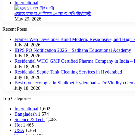
International
এবারের হজে অংশ নিলেন ১৭ লাখের বেশি তীর্থযাত্রী
May 29, 2026
Recent Posts
Framer Web Developer Build Modern, Responsive, and High-P
July 24, 2026
IBPS PO Notification 2026 – Sadhana Educational Academy
July 18, 2026
Residential WHO GMP Certified Pharma Company in India – P
July 18, 2026
Residential Septic Tank Cleaning Services in Hyderabad
July 18, 2026
Best Gynaecologist in Shaikpet Hyderabad – Dr Vindhya Gem
July 18, 2026
Top Categories
International
1,602
Bangladesh
1,574
Science & Tech
1,468
Hot
1,465
USA
1,364