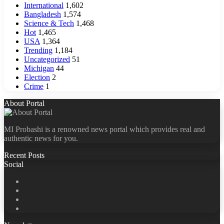
International
1,602
Bangladesh
1,574
Science & Tech
1,468
Hot
1,465
USA
1,364
Trending
1,184
Uncategorized
51
Michigan
44
Election
2
Crime
1
About Portal
MI Probashi is a renowned news portal which provides real and
authentic news for you.
Recent Posts
Social
Facebook
X
LinkedIn
YouTube