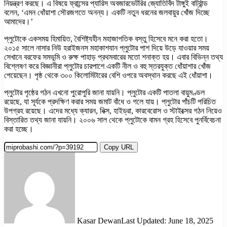
নিয়ন্ত্রণ করছে। এ বিষয়ে ফ্রান্সের প্যারিস অবজারভেটরির জ্যোতির্বিদ টাঙ্গুই বার্ট্রান্ড
বলেন, ‘এমন ধোঁয়াশা সৌরজগতে অনন্য। একটি নতুন ধরনের জলবায়ুর খোঁজ দিচ্ছে
আমাদের।’
প্লুটোকে একসময় হিমায়িত, বৈশিষ্ট্যহীন মহাজাগতিক বস্তু হিসেবে মনে করা হতো।
২০১৫ সালে নাসার নিউ হরাইজনস মহাকাশযান প্লুটোর পাশ দিয়ে উড়ে যাওয়ার সময়
সেখানে বরফের সমভূমি ও রুক্ষ পাহাড় প্রথমবারের মতো শনাক্ত হয়। এবার বিভিন্ন তথ্য
বিশ্লেষণ করে বিজ্ঞানীরা প্লুটোর চারপাশে একটি নীল ও বহু স্তরযুক্ত ধোঁয়াশার খোঁজ
পেয়েছেন। পৃষ্ঠ থেকে ৩০০ কিলোমিটারের বেশি ওপরে অবস্থান করছে এই ধোঁয়াশা।
প্লুটোর পৃষ্ঠের গঠন এখনো পুরোপুরি জানা যায়নি। প্লুটোর একটি পাতলা বায়ুমণ্ডল
রয়েছে, যা সূর্যকে প্রদক্ষিণ করার সময় জমাট বাঁধে ও গলে যায়। প্লুটোর পাঁচটি পরিচিত
উপগ্রহ রয়েছে। এদের মধ্যে ক্যারন, নিক্স, হাইড্রা, কারবেরোস ও স্টাইক্সের গঠন নিয়েও
বিস্তারিত তথ্য জানা যায়নি। ২০০৬ সাল থেকে প্লুটোকে বামন গ্রহ হিসেবে পুনর্বিবেচনা
করা হচ্ছে।
Copy URL
Kasar Dewan
Last Updated: June 18, 2025