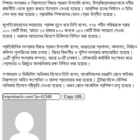
শিক্ষায় সংস্কার ও নিরাপত্তা বিষয়ে প্রধান উপদেষ্টা বলেন, বিশ্ববিদ্যালয়গুলোকে দলীয়
রাজনীতি থেকে মুক্ত রাখতে উদ্যোগ নেওয়া হয়েছে। আবাসিক হলের নির্যাতন ও টর্চার
সেল বন্ধ করা হয়েছে। প্রাথমিক শিক্ষকদের বেতন গ্রেড উন্নীত হয়েছে।
জুলাইযোদ্ধাদের সহায়তার প্রসঙ্গ তুলে ধরে তিনি বলেন, ৭৭৫ শহীদ পরিবারকে প্রায়
১০০ কোটি টাকা, আহত ১৩ হাজার ৮০০ জনকে ১৫৩ কোটি টাকা সহায়তা দেওয়া
হয়েছে। গুরুতর আহতদের বিদেশে চিকিৎসা নিশ্চিত করা হয়েছে।
প্রাতিষ্ঠানিক সংস্কার বিষয়ে প্রধান উপদেষ্টা বলেন, ভাঙাচোরা প্রশাসন, আদালত, নির্বাচন
কমিশন পুনর্গঠনের কাজ চলছে। বিচার বিভাগীয় ও পুলিশ সংস্কার বাস্তবায়িত হয়েছে।
১৬টি পুলিশ সংস্কার সম্পন্ন, আরো ৪৩টি চলমান। ফৌজদারি কার্যবিধি সংশোধন করে
গ্রেপ্তার ও রিমান্ডে মানবাধিকার রক্ষা নিশ্চিত করা হয়েছে।
গণমাধ্যম ও ডিজিটাল অধিকার হিসেবে তিনি বলেন, সাংবাদিকদের হয়রানি রোধে সাইবার
নিরাপত্তা আইন সংশোধিত ও মামলা প্রত্যাহার করা হয়েছে। ইন্টারনেটকে মৌলিক
অধিকার হিসেবে স্বীকৃতি দেওয়া হয়েছে। গুজব রোধে সাংবাদিক প্রশিক্ষণ চালু হয়েছে।
Copy URL