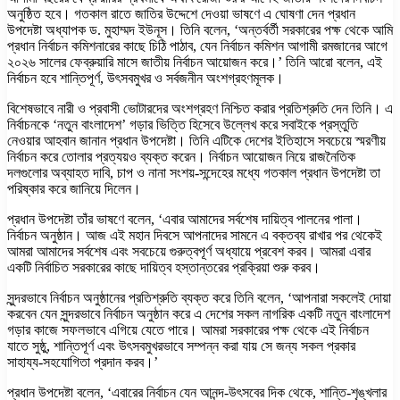
অনুষ্ঠিত হবে। গতকাল রাতে জাতির উদ্দেশে দেওয়া ভাষণে এ ঘোষণা দেন প্রধান
উপদেষ্টা অধ্যাপক ড. মুহাম্মদ ইউনূস। তিনি বলেন, ‘অন্তর্বর্তী সরকারের পক্ষ থেকে আমি
প্রধান নির্বাচন কমিশনারের কাছে চিঠি পাঠাব, যেন নির্বাচন কমিশন আগামী রমজানের আগে
২০২৬ সালের ফেব্রুয়ারি মাসে জাতীয় নির্বাচন আয়োজন করে।’ তিনি আরো বলেন, এই
নির্বাচন হবে শান্তিপূর্ণ, উৎসবমুখর ও সর্বজনীন অংশগ্রহণমূলক।
বিশেষভাবে নারী ও প্রবাসী ভোটারদের অংশগ্রহণ নিশ্চিত করার প্রতিশ্রুতি দেন তিনি। এ
নির্বাচনকে ‘নতুন বাংলাদেশ’ গড়ার ভিত্তি হিসেবে উল্লেখ করে সবাইকে প্রস্তুতি
নেওয়ার আহবান জানান প্রধান উপদেষ্টা। তিনি এটিকে দেশের ইতিহাসে সবচেয়ে স্মরণীয়
নির্বাচন করে তোলার প্রত্যয়ও ব্যক্ত করেন। নির্বাচন আয়োজন নিয়ে রাজনৈতিক
দলগুলোর অব্যাহত দাবি, চাপ ও নানা সংশয়-সন্দেহের মধ্যে গতকাল প্রধান উপদেষ্টা তা
পরিষ্কার করে জানিয়ে দিলেন।
প্রধান উপদেষ্টা তাঁর ভাষণে বলেন, ‘এবার আমাদের সর্বশেষ দায়িত্ব পালনের পালা।
নির্বাচন অনুষ্ঠান। আজ এই মহান দিবসে আপনাদের সামনে এ বক্তব্য রাখার পর থেকেই
আমরা আমাদের সর্বশেষ এবং সবচেয়ে গুরুত্বপূর্ণ অধ্যায়ে প্রবেশ করব। আমরা এবার
একটি নির্বাচিত সরকারের কাছে দায়িত্ব হস্তান্তরের প্রক্রিয়া শুরু করব।
সুন্দরভাবে নির্বাচন অনুষ্ঠানের প্রতিশ্রুতি ব্যক্ত করে তিনি বলেন, ‘আপনারা সকলেই দোয়া
করবেন যেন সুন্দরভাবে নির্বাচন অনুষ্ঠান করে এ দেশের সকল নাগরিক একটি নতুন বাংলাদেশ
গড়ার কাজে সফলভাবে এগিয়ে যেতে পারে। আমরা সরকারের পক্ষ থেকে এই নির্বাচন
যাতে সুষ্ঠু, শান্তিপূর্ণ এবং উৎসবমুখরভাবে সম্পন্ন করা যায় সে জন্য সকল প্রকার
সাহায্য-সহযোগিতা প্রদান করব।’
প্রধান উপদেষ্টা বলেন, ‘এবারের নির্বাচন যেন আনন্দ-উৎসবের দিক থেকে, শান্তি-শৃঙ্খলার