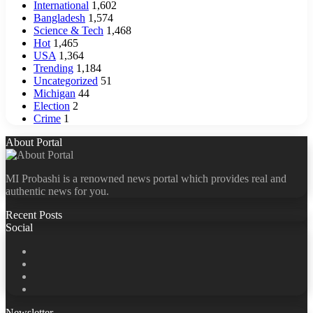
International
1,602
Bangladesh
1,574
Science & Tech
1,468
Hot
1,465
USA
1,364
Trending
1,184
Uncategorized
51
Michigan
44
Election
2
Crime
1
About Portal
MI Probashi is a renowned news portal which provides real and
authentic news for you.
Recent Posts
Social
Facebook
X
LinkedIn
YouTube
Newsletter