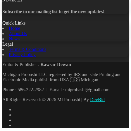
Subscribe to our mailing list to get the new updates!
Quick Links
Home
About Us
News
Legal
Terms & Conditions
Privacy Policy
Editor & Publisher :
Kawsar Dewan
Michigan Probashi LLC registered by IRS and state Printing and
Electronic Media publish from USA 🇺🇸 Michigan
Phone : 586-222-2982 । E-mail : miprobashi@gmail.com
All Rights Reserved: © 2026 MI Probashi | By
DevBid
Facebook
X
LinkedIn
YouTube