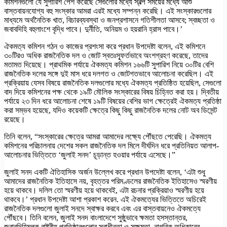
কমিশনগুলো যে সুপারিশ পেশ করেছে সেগুলোর মধ্যে স্বল্প সময়ের মধ্যে আশু
বাস্তবায়নযোগ্য বহু সংস্কার আমরা এরই মধ্যে সম্পন্ন করেছি। এই সংস্কারগুলোর
মাধ্যমে অর্থনৈতিক খাত, বিচারব্যবস্থা ও জনপ্রশাসনে গতিশীলতা আসবে; স্বচ্ছতা ও
জবাবদিহি বহুলাংশে বৃদ্ধি পাবে। দুর্নীতি, অনিয়ম ও হয়রানি হ্রাস পাবে।’
ঐকমত্য কমিশন গঠন ও কাজের প্রশংসা করে প্রধান উপদেষ্টা বলেন, এই কমিশনে
৩০টিরও অধিক রাজনৈতিক দল ও জোট স্বতঃস্ফূর্তভাবে অংশগ্রহণ করেছে, তাদের
মতামত দিয়েছে। প্রাথমিক পর্যায়ে ঐকমত্য কমিশন ১৬৬টি সুপারিশ নিয়ে ৩০টির বেশি
রাজনৈতিক দলের সঙ্গে দুই মাস ধরে দলগত ও জোটগতভাবে আলোচনা করেছিল। এই
প্রক্রিয়ায় যেসব বিষয়ে রাজনৈতিক দলগুলোর মধ্যে ঐকমত্য প্রতিষ্ঠিত হয়েছিল, সেগুলো
বাদ দিয়ে কমিশনের পক্ষ থেকে ১৯টি মৌলিক সংস্কারের বিষয় চিহ্নিত করা হয়। দ্বিতীয়
পর্যায়ে ২৩ দিন ধরে আলোচনা শেষে ১৯টি বিষয়ের বেশির ভাগ ক্ষেত্রেই ঐকমত্য প্রতিষ্ঠা
করা সম্ভব হয়েছে, যদিও কয়েকটি ক্ষেত্রে কিছু কিছু রাজনৈতিক দলের নোট অব ডিসেন্ট
রয়েছে।
তিনি বলেন, “সংস্কারের ক্ষেত্রে আমরা আমাদের লক্ষ্যে পৌঁছতে পেরেছি। ঐকমত্য
কমিশনের পরিচালনায় দেশের সকল রাজনৈতিক দল মিলে দীর্ঘদিন ধরে প্রতিনিয়ত আলাপ-
আলোচনার ভিত্তিতে ‘জুলাই সনদ’ চূড়ান্ত হওয়ার পর্যায়ে এসেছে।”
জুলাই সনদ একটি ঐতিহাসিক অর্জন উল্লেখ করে প্রধান উপদেষ্টা বলেন, ‘এটা শুধু
আমাদের রাজনৈতিক ইতিহাসে নয়, বৃহত্তর পরিমণ্ডলের রাজনৈতিক ইতিহাসেও স্মরণীয়
হয়ে থাকবে। দলিল তো স্মরণীয় হয়ে থাকবেই, এটা রচনার প্রক্রিয়াও স্মরণীয় হয়ে
থাকবে।’ প্রধান উপদেষ্টা আশা প্রকাশ করেন. এই ঐকমত্যের ভিত্তিতে অচিরেই
রাজনৈতিক দলগুলো জুলাই সনদে স্বাক্ষর করবে এবং এর বাস্তবায়নেও ঐকমত্যে
পৌঁছবে। তিনি বলেন, জুলাই সনদ বাংলাদেশে সুষ্ঠুভাবে ক্ষমতা হসস্তান্তর,
জবাবদিহিমূলক রাষ্ট্রীয় প্রতিষ্ঠানগুলোর স্বাধীনতা ও সক্ষমতা, নাগরিক অধিকারের