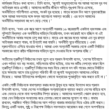
কার্যক্রম নিয়েও কথা বলেন। তিনি বলেন, ‘জুলাই অভ্যুত্থানের পর আমরা অনেক দূর পথ
অতিক্রম করে এসেছি। আমাদের জাতীয় জীবনে শান্তি-শৃঙ্খলা ফিরে এসেছে,
অর্থনীতিতে গতিশীলতা এসেছে, সংকট দূর হয়েছে। মাত্র কয়েক দিন আগে যুক্তরাষ্ট্রের
সঙ্গে আমরা সফলতার সঙ্গে শুল্ক আলোচনা সমাপ্ত করেছি। এর ফলে আমাদের
অর্থনীতির সম্ভাবনা বহু গুণ বেড়ে গেছে।’
তিনি বলেন, ‘যখন এক বছর আগে অন্তর্বর্তী সরকার ১৬ বছরব্যাপী একটানা ধ্বংসযজ্ঞ এবং
লুটপাটে বিধ্বস্ত এক অর্থনীতির দায়িত্ব নিয়েছিলাম, তখন কারোরই মনে হচ্ছিল না এই
অর্থনীতিকে আবার সহজে চালু করা যাবে। মাত্র এক বছরের মধ্যে আমরা এত দূর রাস্তা
অতিক্রম করতে পারব, যা চিন্তাই করা যায়নি। অর্থনীতি ঘুরে দাঁড়িয়েছে। এখন
দ্রুতগতিতে এগিয়ে যাওয়ার পালা। আমরা এখন অন্তর্বর্তী সরকার থেকে একটি নির্বাচিত
সরকারের হাতে রাষ্ট্র পরিচালনার দায়িত্ব তুলে দেওয়ার দিকে অগ্রসর হচ্ছি।’
অতীতের ত্রুটিপূর্ণ নির্বাচনের তথ্য তুলে ধরে প্রধান উপদেষ্টা বলেন, ‘দেশের ইতিহাসে
এখন পর্যন্ত যত বড় সংঘাত, সহিংসতার ঘটনা ঘটেছে, তার সব কটির নেপথ্যে কারণ ছিল
ত্রুটিপূর্ণ নির্বাচন। ত্রুটিপূর্ণ নির্বাচনের মধ্য দিয়ে কোনো দল যদি গায়ের জোরে নির্বাচিত
হয়ে ক্ষমতায় আসে তার চূড়ান্ত পরিণতি কী তা জুলাই অভ্যুত্থান আমাদের দেখিয়ে
দিয়েছে। আমরা ইতিহাসের কলঙ্কিত কোনো অধ্যায়ের পুনরাবৃত্তি আর করতে চাই না।’
একটা গোষ্ঠী নির্বাচনকে বাধাগ্রস্ত করার জন্য উন্মুখ হয়ে আছে উল্লেখ করে প্রধান
উপদেষ্টা বলেন, ‘তারা দেশের গণতান্ত্রিক অগ্রযাত্রাকে ব্যাহত করতে দেশের বাহিরে বসে
এবং ভেতরে থেকে নানা অপচেষ্টায় লিপ্ত রয়েছে। আমাদের অবশ্যই খেয়াল রাখতে হবে,
তারা যেন নির্বাচনকে সংঘাতময় করে তোলার কোনো রকমের সুযোগ না পায়। মাথায়
রাখবেন, পরাজিত শক্তি নির্বাচনের আগ পর্যন্ত বারবার মাথাচাড়া দিয়ে ওঠার চেষ্টা করবে।
কিন্তু একটি অবাধ, সুষ্ঠু ও নিরপেক্ষ নির্বাচন সফলভাবে আয়োজন করা গেলে অপশক্তির