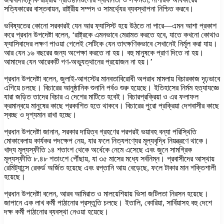
সত্যিকারের বাস্তবায়ন, রাষ্ট্রীয় সম্পদ ও সামর্থ্যের ব্যবস্থাপনা নিশ্চিত করবে।
ভবিষ্যতের কোনো সরকারই যেন আর ফ্যাসিস্ট হয়ে উঠতে না পারে—এমন আশা প্রকাশ
করে প্রধান উপদেষ্টা বলেন, ‘রাষ্ট্রকে এমনভাবে মেরামত করতে হবে, যাতে কখনো কোথাও
ফ্যাসিবাদের লক্ষণ পাওয়া গেলেই সেটিকে যেন তাৎক্ষণিকভাবে সেখানেই নির্মূল করা যায়।
আর যেন ১৬ বছরের জন্য অপেক্ষা করতে না হয়। বহু মানুষকে প্রাণ দিতে না হয়।
আমাদের যেন আরেকটি গণ-অভ্যুত্থানের প্রয়োজন না হয়।’
প্রধান উপদেষ্টা বলেন, জুলাই-আগস্টের মানবতাবিরোধী অপরাধ মামলায় বিচারকাজ দৃঢ়ভাবে
এগিয়ে চলছে। বিচারের আনুষ্ঠানিক শুনানি পর্বও শুরু হয়েছে। ইতিহাসের নির্মম হত্যাযজ্ঞে
যারা জড়িত তাদের বিচার এ দেশের মাটিতে হবেই। বিচারপ্রক্রিয়া ও এর ফলাফল
ক্রমান্বয়ে মানুষের কাছে প্রকাশিত হতে থাকবে। বিচারের পুরো প্রক্রিয়া দেশবাসীর কাছে
স্বচ্ছ ও দৃশ্যমান রাখা হচ্ছে।
প্রধান উপদেষ্টা জানান, সরকার দায়িত্ব গ্রহণের পরপরই ভয়াবহ বন্যা পরিস্থিতি
মোকাবেলায় কার্যকর পদক্ষেপ নেয়, যার ফলে নিত্যপণ্যের মূল্যবৃদ্ধি নিয়ন্ত্রণে থাকে।
খাদ্য মূল্যস্ফীতি ১৪ শতাংশ থেকে অর্ধেকে নেমে এসেছে এবং জুনে সামগ্রিক
মূল্যস্ফীতি ৮.৪৮ শতাংশে পৌঁছায়, যা ৩৫ মাসের মধ্যে সর্বনিম্ন। প্রবাসীদের আস্থায়
রেমিট্যান্সে রেকর্ড অর্জিত হয়েছে এবং রপ্তানি আয় বেড়েছে, ফলে টাকার মান শক্তিশালী
হয়েছে।
প্রধান উপদেষ্টা বলেন, আরব আমিরাত ও মালয়েশিয়ায় ভিসা জটিলতা নিরসন হয়েছে।
জাপানে এক লাখ কর্মী পাঠানোর প্রস্তুতি চলছে। ইতালি, কোরিয়া, সার্বিয়াসহ বহু দেশে
দক্ষ কর্মী পাঠানোর ব্যবস্থা নেওয়া হয়েছে।