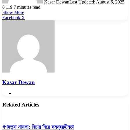
Kasar Dewan
Last Updated: August 6, 2025
0
119
7 minutes read
Show More
LinkedIn
Pinterest
Reddit
WhatsApp
Telegram
Viber
Share
Facebook
X
via
Email
Kasar Dewan
Website
Related Articles
গণহত্যা মামলা: বিচার নিয়ে সমন্বয়হীনতা