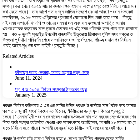
বৈঠকের পর এক যৌথ বিবৃতিতে প্রধান উপদেষ্টার বরাতে বলা হয়েছিল, ‘সব প্রস্তুতি
সম্পন্ন করা গেলে ২০২৬ সালের রমজান শুরু হওয়ার আগের সপ্তাহেও নির্বাচন আয়োজন
করা যেতে পারে।’ তার আগে গত ৬ জুন জাতির উদ্দেশে দেওয়া ভাষণে প্রধান উপদেষ্টা
বলেছিলেন, ২০২৬ সালের এপ্রিলের প্রথমার্থে যেকোনো দিন ভোট হতে পারে। কিন্তু
এই সময় সম্পর্কে বিএনপি ও তাদের সমমনা দল এবং বাম দলগুলো আপত্তি জানায়।
এরপর তারেক রহমানের সঙ্গে লন্ডনে বৈঠকের পর এই সময় পরিবর্তন হতে পারে বলে জানানো
হয়। গত ৬ জুলাই স্বরাষ্ট্র উপদেষ্টা রাজধানীর উত্তরায় শিল্পাঞ্চল পুলিশ সদর দপ্তর ও
উত্তরা পূর্ব থানা পরিদর্শন শেষে সাংবাদিকদের জানিয়েছিলেন, পাঁচ-ছয় মাস পর নির্বাচন
ধরেই আইন-শৃঙ্খলা রক্ষা বাহিনী প্রস্তুতি নিচ্ছে।
Related Articles
ফাঁসছেন দলের নেতারা, আনার হত্যায় নতুন মোড়
June 11, 2024
স্বা গ ত ২০২৫ নির্বাচন-সংস্কার দ্বৈরথের বছর
January 1, 2025
প্রধান নির্বাচন কমিশনার এ এম এম নাসির উদ্দিন প্রধান উপদেষ্টার সঙ্গে বৈঠক করে আসার
পর গত ৮ জুলাই সাংবাদিকদের বলেছিলেন, ‘নির্বাচনের জন্য ফুল গিয়ারে প্রস্তুতি
চলছে।’ সেনাবাহিনী প্রধান জেনারেল ওয়াকার-উজ-জামান গত বছরের সেপ্টেম্বরের শেষ
দিকে বার্তা সংস্থা রয়টার্সকে দেওয়া এক সাক্ষাৎকারে বলেছিলেন, আগামী ১৮ মাসের মধ্যে
যাতে নির্বাচন হতে পারে। আগামী ফেব্রুয়ারিতে নির্বাচন ওই সময়ের মধ্যেই পড়ে।
প্রধান উপদেষ্টা তাঁর ভাষণে নির্বাচন ছাড়াও দেশের অর্থনীতির পুনরুদ্ধারসহ সার্বিক