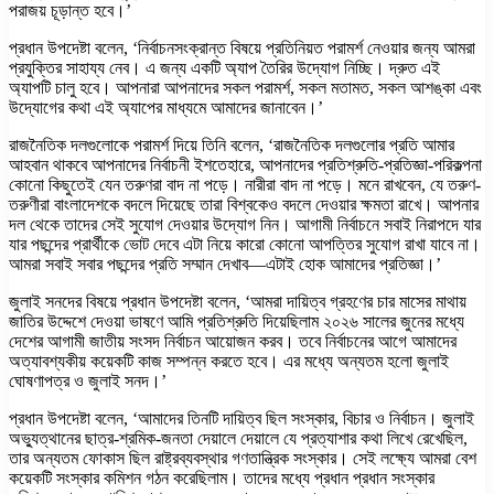
পরাজয় চূড়ান্ত হবে।’
প্রধান উপদেষ্টা বলেন, ‘নির্বাচনসংক্রান্ত বিষয়ে প্রতিনিয়ত পরামর্শ নেওয়ার জন্য আমরা
প্রযুক্তির সাহায্য নেব। এ জন্য একটি অ্যাপ তৈরির উদ্যোগ নিচ্ছি। দ্রুত এই
অ্যাপটি চালু হবে। আপনারা আপনাদের সকল পরামর্শ, সকল মতামত, সকল আশঙ্কা এবং
উদ্যোগের কথা এই অ্যাপের মাধ্যমে আমাদের জানাবেন।’
রাজনৈতিক দলগুলোকে পরামর্শ দিয়ে তিনি বলেন, ‘রাজনৈতিক দলগুলোর প্রতি আমার
আহবান থাকবে আপনাদের নির্বাচনী ইশতেহারে, আপনাদের প্রতিশ্রুতি-প্রতিজ্ঞা-পরিকল্পনা
কোনো কিছুতেই যেন তরুণরা বাদ না পড়ে। নারীরা বাদ না পড়ে। মনে রাখবেন, যে তরুণ-
তরুণীরা বাংলাদেশকে বদলে দিয়েছে তারা বিশ্বকেও বদলে দেওয়ার ক্ষমতা রাখে। আপনার
দল থেকে তাদের সেই সুযোগ দেওয়ার উদ্যোগ নিন। আগামী নির্বাচনে সবাই নিরাপদে যার
যার পছন্দের প্রার্থীকে ভোট দেবে এটা নিয়ে কারো কোনো আপত্তির সুযোগ রাখা যাবে না।
আমরা সবাই সবার পছন্দের প্রতি সম্মান দেখাব—এটাই হোক আমাদের প্রতিজ্ঞা।’
জুলাই সনদের বিষয়ে প্রধান উপদেষ্টা বলেন, ‘আমরা দায়িত্ব গ্রহণের চার মাসের মাথায়
জাতির উদ্দেশে দেওয়া ভাষণে আমি প্রতিশ্রুতি দিয়েছিলাম ২০২৬ সালের জুনের মধ্যে
দেশের আগামী জাতীয় সংসদ নির্বাচন আয়োজন করব। তবে নির্বাচনের আগে আমাদের
অত্যাবশ্যকীয় কয়েকটি কাজ সম্পন্ন করতে হবে। এর মধ্যে অন্যতম হলো জুলাই
ঘোষণাপত্র ও জুলাই সনদ।’
প্রধান উপদেষ্টা বলেন, ‘আমাদের তিনটি দায়িত্ব ছিল সংস্কার, বিচার ও নির্বাচন। জুলাই
অভ্যুত্থানের ছাত্র-শ্রমিক-জনতা দেয়ালে দেয়ালে যে প্রত্যাশার কথা লিখে রেখেছিল,
তার অন্যতম ফোকাস ছিল রাষ্ট্রব্যবস্থার গণতান্ত্রিক সংস্কার। সেই লক্ষ্যে আমরা বেশ
কয়েকটি সংস্কার কমিশন গঠন করেছিলাম। তাদের মধ্যে প্রধান প্রধান সংস্কার