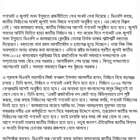
গণভোট ও জুলাই সনদ ইস্যুতে রাজনীতিতে ফের সংকট দেখা দিয়েছে। বিএনপি বলছে,
জাতীয় নির্বাচনের সঙ্গেই জুলাই সনদ বিষয়ে গণভোট অনুষ্ঠিত হবে। এর কোনো বিকল্প
নেই। আর জামায়াত বলছে, জাতীয় নির্বাচনের আগেই গণভোট অনুষ্ঠিত হতে হবে। জুলাই
সনদের আইনি ভিত্তি ছাড়া জাতীয় নির্বাচন নয়। গত কয়েক দিনে গণভোট এবং জুলাই
সনদ ইস্যুতে বিএনপি ও জামায়াতের কেন্দ্রীয় নেতারা তির্যক ভাষায় পাল্টাপাল্টি বক্তব্য
দিয়েছেন। বক্তব্যে নানা রকম আলটিমেটাম ও চ্যালেঞ্জ ছুড়ে দিচ্ছেন। তারা নিজ নিজ
অবস্থানে অনড় থাকার কথা জানাচ্ছেন। এদিকে রাষ্ট্র সংস্কারে প্রণীত জুলাই জাতীয়
সনদ-২০২৫ বাস্তবায়ন প্রক্রিয়া নিয়ে রাজনৈতিক সংকট সমাধানে দলগুলোকে এক
সপ্তাহের সময় বেঁধে দেয় সরকার। আগামীকাল শেষ হচ্ছে সময়। কিন্তু দলগুলোতে
আলোচনাই হয়নি। সমস্যা সমাধানে বিকল্প পথ খুঁজছে সরকার।
এ প্রসঙ্গে বিএনপি মহাসচিব মির্জা ফখরুল ইসলাম আলমগীর বলেন, নির্বাচন নিয়ে ষড়যন্ত্র
চলছে। তিনি বলেন, নির্বাচন ও গণভোট একই দিনে হতে হবে। নির্বাচন ২০২৬ সালের
ফেব্রুয়ারি মাসেই অনুষ্ঠিত হতে হবে। এর অন্যথা হলে বাংলাদেশের মানুষ কিছুতেই তা
মেনে নেবে না। তিনি বলেন, ‘একটি রাজনৈতিক দল জোট গড়ে বিভিন্নভাবে চাপ সৃষ্টি
করছে, তারা বলছে নির্বাচনের আগেই গণভোট হতে হবে। আমরা বলছি, গণভোট নির্বাচনের
দিনই হতে হবে।’ জামায়াতের নায়েবে আমির ডা. সৈয়দ আবদুল্লাহ মুহাম্মদ তাহের
শুক্রবার দলীয় এক কর্মসূচিতে অংশ নিয়ে সরকারের উদ্দেশে বলেন, ত্রয়োদশ জাতীয় সংসদ
নির্বাচনের আগেই গণভোট হতে হবে। যতই চালাকি করে সময় নষ্ট করা হোক না কেন,
আগে গণভোট তারপর জাতীয় নির্বাচন হতে হবে। নতুবা জনগণ ঐতিহাসিক জাতীয় বিপ্লব
ও সংহতি দিবসের চেতনায় আবার রাজপথে নেমে আসবে।
সংশ্লিষ্টরা বলছেন, বিএনপি শুরু থেকেই বলছে বর্তমান বাস্তবতায় জাতীয় নির্বাচনের আগে