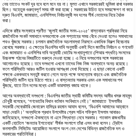
নেয় তাতেও সংকট দূর হবে বলে মনে হয় না। মূলত এখানে সরকারেরই ভূমিকা রাখা দরকার
ছিল। অহেতুক গুরুত্বপূর্ণ সময় নষ্ট করা হচ্ছে। সরকারের উচিত হবে সময়ক্ষেপণ না করে
দ্রুত বিএনপি, জামায়াত, এনসিপিসহ নির্বাচনমুখী সব দলের শীর্ষ নেতাদের নিয়ে বৈঠক
করা।
এদিকে রাষ্ট্র সংস্কারে প্রণীত ‘জুলাই জাতীয় সনদ-২০২৫’ বাস্তবায়ন প্রক্রিয়া নিয়ে
রাজনৈতিক সংকট সমাধানে দলগুলোকে এক সপ্তাহের সময় বেঁধে দেওয়া হলেও সমাধানের
পথও খুঁজছে সরকার। চলমান রাজনৈতিক অচলাবস্থা নিরসনে একাধিক বিকল্প বিবেচনায়
রেখেছে সরকার। এ ক্ষেত্রে বিএনপির দাবি অনুযায়ী একই দিনে জাতীয় নির্বাচন ও গণভোট
এবং জামায়াত ও এনসিপির দাবি অনুযায়ী ভোটের সংখ্যানুপাতে (পিআর পদ্ধতি) সংসদের
উচ্চকক্ষ গঠনের বিষয়টিতে গুরুত্ব দেওয়া হচ্ছে। এ নিয়ে দলগুলোর সঙ্গে সরকারের
আলোচনাও হয়েছে। তবে দলগুলো এখনো তাদের নিজ নিজ অবস্থানে অনড় রয়েছে।
ফলে পরিস্থিতি আরও জটিল হওয়ার আশঙ্কা দেখা দিয়েছে। এ ছাড়া কোনো একটি
পক্ষকে এককভাবে সন্তুষ্ট করতে গেলে অন্য পক্ষে অসন্তোষ বাড়বে এবং রাজনৈতিক
পরিস্থিতি জটিল হয়ে উঠতে পারে। এ বাস্তবতায় সরকার এমন এক সমাধানের পথ
খুঁজছে, যাতে তিন দলের মধ্যে একটি ভারসাম্য বজায় থাকে।
আগের অবস্থানেই দলগুলো : বিএনপির জাতীয় স্থায়ী কমিটির সদস্য আমীর খসরু মাহমুদ
চৌধুরী বলেছেন, ‘গণভোটের বিধান বর্তমান সংবিধানে নেই।’ জামায়াতে ইসলামীর
সহকারী সেক্রেটারি জেনারেল হামিদুর রহমান আযাদ বলেন, ‘বিএনপি আমাদের আহ্বানে
সাড়া দেয়নি।’ অন্যদিকে প্রধান উপদেষ্টার প্রেস সচিব শফিকুল ইসলাম আবারও
জানিয়েছেন, দলগুলো ঐকমত্যে না এলে সিদ্ধান্ত নেবে সরকার। গতকাল রাজধানীর
একটি হোটেলে ‘জনতার ইশতেহার’ শীর্ষক সংলাপে তাঁরা এসব কথা বলেন। ট্রেইস
কনসালটিং লিমিটেড আয়োজিত সংলাপে অংশ নেন দেশের বিভিন্ন রাজনৈতিক দল ও
সরকারের প্রতিনিধিরা।