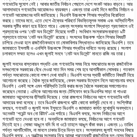
গণভোটের সুযোগ নেই। আবার জাতীয় নির্বাচন পেছালে দেশে সংকট আরও বাড়বে। আর
আলাদাভাবে গণভোটের আয়োজনও ব্যয়বহুল। এজন্য তারা একই দিনে জাতীয় নির্বাচন ও
গণভোট আয়োজনের দাবি জানিয়েছে। বিএনপি উচ্চকক্ষে পিআর পদ্ধতির বিরোধিতা
করছে। তাদের মতে, এতে দেশে ঐক্যের পরিবর্তে বিভক্তিমূলক সমাজ এবং অস্থিতিশীল
সরকার সৃষ্টির কারণ হয়ে উঠতে পারে। এজন্য সংস্কার সংলাপে সিদ্ধান্ত গ্রহণকালে ওই
প্রস্তাবের ওপর ‘নোট অব ডিসেন্ট’ দিয়েছে দলটি। সংবিধান সংস্কারসংক্রান্ত ৯টি
প্রস্তাবে তাদের ‘নোট অব ডিসেন্ট’ রয়েছে। সংসদের উচ্চকক্ষ গঠনে পিআর বিষয়টি
চাপিয়ে দেওয়া হলে রাজনৈতিকভাবে তা মোকাবিলার সিদ্ধান্তও জানিয়েছে বিএনপি। তবে
জামায়াতে ইসলামী ও এনসিপি উচ্চকক্ষে পিআর পদ্ধতির দাবিতে অনড় রয়েছে। সংলাপ
চলাকালে সম্মত হলেও এখন জুলাই সনদে ‘নোট অব ডিসেন্ট’ মানতে রাজি নয় তারা।
জুলাই সনদের বাস্তবায়ন পদ্ধতি এবং গণভোটের সময় নিয়ে সমঝোতার জন্য রাজনৈতিক
দলগুলোকে সরকারের বেঁধে দেওয়া সাত দিন সময় শেষ হবে আগামীকাল সোমবার। গতকাল
পর্যন্ত সমঝোতার কোনো লক্ষণ দেখা যায়নি। বিএনপি দলের স্থায়ী কমিটিতে বিষয়টি নিয়ে
আলোচনা করেছে। বৈঠক সূত্র জানিয়েছে, কেবল সরকার উদ্যোগ নিলে আলোচনায় বসবে
বিএনপি। একই সঙ্গে এমন পরিস্থিতি তৈরি করার জন্য বৈঠকে সরকারের সমালোচনাও
করেছেন নেতারা। এদিকে আলোচনার জন্য টেলিফোন করে বিএনপির সাড়া না পাওয়া
জামায়াত আন্দোলনের হুঁশিয়ারি দিয়েছে। তারা রাজপথে নির্বাচনের আগে গণভোটের দাবি
আদায়ের কথা বলেছে। তবে বিএনপি রাজপথে পাল্টা কোনো কর্মসূচি দেবে না। সংশ্লিষ্টরা
বলছেন, গণভোট ও জুলাই সনদ ইস্যুতে বিএনপি ও জামায়াত কার্যত মুখোমুখি অবস্থানে।
অনেকটা ‘পয়েন্ট অব নো রিটার্ন’-এর পর্যায়ে। বিএনপি বলছে, সংসদ নির্বাচনের আগে
গণভোট হতে দেওয়া হবে না। অন্যদিকে জামায়াত বলছে, নির্বাচনের আগে গণভোট
দিতেই হবে। সোজা আঙুলে যদি ঘি না ওঠে তাহলে আঙুল বাঁকা করব। এজন্য ১১ তারিখ
পর্যন্ত আলটিমেটাম, না মানলে ঢাকার চিত্র ভিন্ন হবে। সংস্কারসহ জুলাই সনদের বিষয়ে
বিএনপি বলছে, ১৭ অক্টোবর সংস্কার নিয়ে আমরা প্রত্যেকটি রাজনৈতিক দল যেসব বিষয়ে