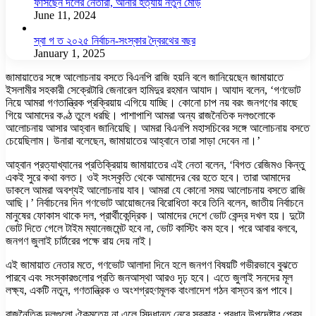
ফাঁসছেন দলের নেতারা, আনার হত্যায় নতুন মোড়
June 11, 2024
স্বা গ ত ২০২৫ নির্বাচন-সংস্কার দ্বৈরথের বছর
January 1, 2025
জামায়াতের সঙ্গে আলোচনায় বসতে বিএনপি রাজি হয়নি বলে জানিয়েছেন জামায়াতে
ইসলামীর সহকারী সেক্রেটারি জেনারেল হামিদুর রহমান আযাদ। আযাদ বলেন, ‘গণভোট
নিয়ে আমরা গণতান্ত্রিক প্রক্রিয়ায় এগিয়ে যাচ্ছি। কোনো চাপ নয় বরং জনগণের কাছে
গিয়ে আমাদের কণ্ঠ তুলে ধরছি। পাশাপাশি আমরা অন্য রাজনৈতিক দলগুলোকে
আলোচনায় আসার আহ্বান জানিয়েছি। আমরা বিএনপি মহাসচিবের সঙ্গে আলোচনায় বসতে
চেয়েছিলাম। উনারা বলেছেন, জামায়াতের আহ্বানে তারা সাড়া দেবেন না।’
আহ্বান প্রত্যাখ্যানের প্রতিক্রিয়ায় জামায়াতের এই নেতা বলেন, ‘বিগত রেজিমও কিন্তু
একই সুরে কথা বলত। ওই সংস্কৃতি থেকে আমাদের বের হতে হবে। তারা আমাদের
ডাকলে আমরা অবশ্যই আলোচনায় যাব। আমরা যে কোনো সময় আলোচনায় বসতে রাজি
আছি।’ নির্বাচনের দিন গণভোট আয়োজনের বিরোধিতা করে তিনি বলেন, জাতীয় নির্বাচনে
মানুষের ফোকাস থাকে দল, প্রার্থীকেন্দ্রিক। আমাদের দেশে ভোট কেন্দ্র দখল হয়। দুটো
ভোট দিতে গেলে টাইম ম্যানেজমেন্ট হবে না, ভোট কাস্টিং কম হবে। পরে আবার বলবে,
জনগণ জুলাই চার্টারের পক্ষে রায় দেয় নাই।
এই জামায়াত নেতার মতে, গণভোট আলাদা দিনে হলে জনগণ বিষয়টি গভীরভাবে বুঝতে
পারবে এবং সংস্কারগুলোর প্রতি জনআস্থা আরও দৃঢ় হবে। এতে জুলাই সনদের মূল
লক্ষ্য, একটি নতুন, গণতান্ত্রিক ও অংশগ্রহণমূলক বাংলাদেশ গঠন বাস্তব রূপ পাবে।
রাজনৈতিক দলগুলো ঐকমত্যে না এলে সিদ্ধান্ত নেবে সরকার : প্রধান উপদেষ্টার প্রেস