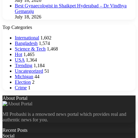
July 18, 2026
Best Gynaecologist in Shaikpet Hyderabad – Dr Vindhya
Gemaraju
July 18, 2026
Top Categories
International
1,602
Bangladesh
1,574
Science & Tech
1,468
Hot
1,465
USA
1,364
Trending
1,184
Uncategorized
51
Michigan
44
Election
2
Crime
1
About Portal
MI Probashi is a renowned news portal which provides real and
authentic news for you.
Recent Posts
Social