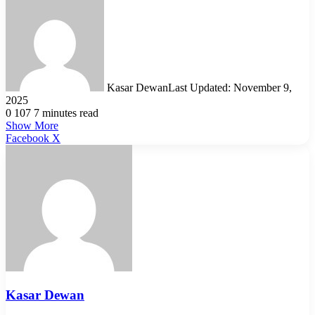
Kasar Dewan
Last Updated: November 9,
2025
0
107
7 minutes read
Show More
LinkedIn
Pinterest
Reddit
WhatsApp
Telegram
Viber
Share
Facebook
X
via
Email
Kasar Dewan