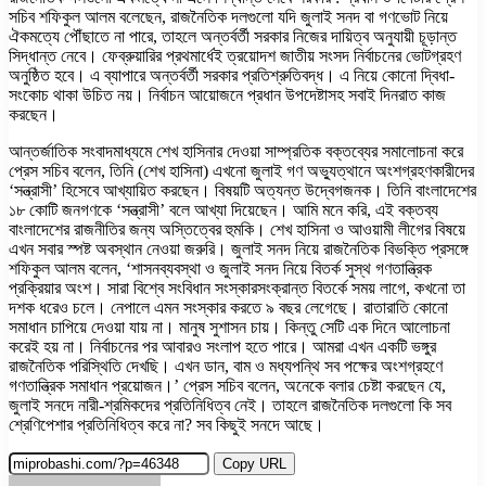
সচিব শফিকুল আলম বলেছেন, রাজনৈতিক দলগুলো যদি জুলাই সনদ বা গণভোট নিয়ে
ঐকমত্যে পৌঁছাতে না পারে, তাহলে অন্তর্বর্তী সরকার নিজের দায়িত্ব অনুযায়ী চূড়ান্ত
সিদ্ধান্ত নেবে। ফেব্রুয়ারির প্রথমার্ধেই ত্রয়োদশ জাতীয় সংসদ নির্বাচনের ভোটগ্রহণ
অনুষ্ঠিত হবে। এ ব্যাপারে অন্তর্বর্তী সরকার প্রতিশ্রুতিবদ্ধ। এ নিয়ে কোনো দ্বিধা-
সংকোচ থাকা উচিত নয়। নির্বাচন আয়োজনে প্রধান উপদেষ্টাসহ সবাই দিনরাত কাজ
করছেন।
আন্তর্জাতিক সংবাদমাধ্যমে শেখ হাসিনার দেওয়া সাম্প্রতিক বক্তব্যের সমালোচনা করে
প্রেস সচিব বলেন, তিনি (শেখ হাসিনা) এখনো জুলাই গণ অভ্যুত্থানে অংশগ্রহণকারীদের
‘সন্ত্রাসী’ হিসেবে আখ্যায়িত করছেন। বিষয়টি অত্যন্ত উদ্বেগজনক। তিনি বাংলাদেশের
১৮ কোটি জনগণকে ‘সন্ত্রাসী’ বলে আখ্যা দিয়েছেন। আমি মনে করি, এই বক্তব্য
বাংলাদেশের রাজনীতির জন্য অস্তিত্বের হুমকি। শেখ হাসিনা ও আওয়ামী লীগের বিষয়ে
এখন সবার স্পষ্ট অবস্থান নেওয়া জরুরি। জুলাই সনদ নিয়ে রাজনৈতিক বিভক্তি প্রসঙ্গে
শফিকুল আলম বলেন, ‘শাসনব্যবস্থা ও জুলাই সনদ নিয়ে বিতর্ক সুস্থ গণতান্ত্রিক
প্রক্রিয়ার অংশ। সারা বিশ্বে সংবিধান সংস্কারসংক্রান্ত বিতর্কে সময় লাগে, কখনো তা
দশক ধরেও চলে। নেপালে এমন সংস্কার করতে ৯ বছর লেগেছে। রাতারাতি কোনো
সমাধান চাপিয়ে দেওয়া যায় না। মানুষ সুশাসন চায়। কিন্তু সেটি এক দিনে আলোচনা
করেই হয় না। নির্বাচনের পর আবারও সংলাপ হতে পারে। আমরা এখন একটি ভঙ্গুর
রাজনৈতিক পরিস্থিতি দেখছি। এখন ডান, বাম ও মধ্যপন্থি সব পক্ষের অংশগ্রহণে
গণতান্ত্রিক সমাধান প্রয়োজন।’ প্রেস সচিব বলেন, অনেকে বলার চেষ্টা করছেন যে,
জুলাই সনদে নারী-শ্রমিকদের প্রতিনিধিত্ব নেই। তাহলে রাজনৈতিক দলগুলো কি সব
শ্রেণিপেশার প্রতিনিধিত্ব করে না? সব কিছুই সনদে আছে।
Copy URL