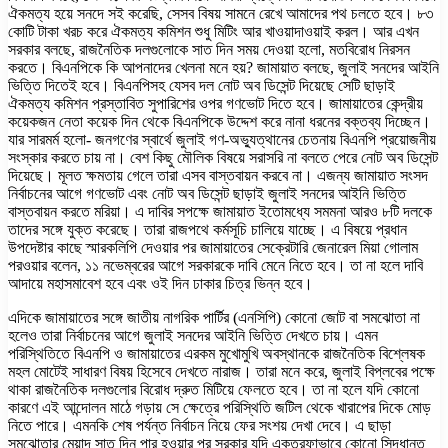
ঐকমত্য হয়ে সনদে সই করেছি, সেসব বিষয় সামনে রেখে আমাদের পথ চলতে হবে। ৮৩
কোটি টাকা খরচ করে ঐকমত্য কমিশন শুধু মিটিং আর খাওয়াদাওয়াই করল। আর এখন
সরকার বলছে, রাজনৈতিক দলগুলোকে সাত দিন সময় দেওয়া হলো, মতবিরোধ নিরসন
করতে। বিএনপিকে কি আপনাদের খেলনা মনে হয়? জামায়াত বলছে, জুলাই সনদের আইনি
ভিত্তি দিতেই হবে। বিএনপিসহ যেসব দল নোট অব ডিসেন্ট দিয়েছে সেটি ছাড়াই
ঐকমত্য কমিশন প্রস্তাবিত সুপারিশের ওপর গণভোট দিতে হবে। জামায়াতের কেন্দ্রীয়
কয়েকজন নেতা কয়েক দিন থেকে বিএনপিকে উদ্দেশ করে নানা ধরনের বক্তব্য দিচ্ছেন।
যার সারমর্ম হলো- জনগণের স্বার্থে জুলাই গণ-অভ্যুত্থানের চেতনায় বিএনপি প্রয়োজনীয়
সংস্কার করতে চায় না। বেশ কিছু মৌলিক বিষয়ে সরাসরি না বলতে পেরে নোট অব ডিসেন্ট
দিয়েছে। মূলত ক্ষমতায় গেলে তারা এসব বাস্তবায়ন করবে না। এজন্য জামায়াত সংসদ
নির্বাচনের আগে গণভোট এবং নোট অব ডিসেন্ট ছাড়াই জুলাই সনদের আইনি ভিত্তি
বাস্তবায়ন করতে মরিয়া। এ দাবির সপক্ষে জামায়াত ইতোমধ্যে সমমনা আরও ৮টি দলকে
তাদের সঙ্গে যুক্ত করেছে। তারা রাজপথে কর্মসূচি চালিয়ে যাচ্ছে। এ বিষয়ে প্রধান
উপদেষ্টার কাছে স্মারকলিপি দেওয়ার পর জামায়াতের সেক্রেটারি জেনারেল মিয়া গোলাম
পরওয়ার বলেন, ১১ নভেম্বরের আগে সরকারকে দাবি মেনে নিতে হবে। তা না হলে দাবি
আদায়ে মহাসমাবেশ হবে এবং ওই দিন ঢাকার চিত্র ভিন্ন হবে।
এদিকে জামায়াতের সঙ্গে জাতীয় নাগরিক পার্টির (এনসিপি) কোনো জোট বা সমঝোতা না
হলেও তারা নির্বাচনের আগে জুলাই সনদের আইনি ভিত্তি দেখতে চায়। এমন
পরিস্থিতিতে বিএনপি ও জামায়াতের এরকম মুখোমুখি অবস্থানকে রাজনৈতিক বিশ্লেষক
মহল মোটেই সাধারণ বিষয় হিসেবে দেখতে নারাজ। তারা মনে করে, জুলাই বিপ্লবের পক্ষে
থাকা রাজনৈতিক দলগুলোর বিরোধ দ্রুত মিটিয়ে ফেলতে হবে। তা না হলে যদি কোনো
কারণে এই আন্দোলন মাঠে গড়ায় সে ক্ষেত্রে পরিস্থিতি জটিল থেকে খারাপের দিকে মোড়
নিতে পারে। এমনকি শেষ পর্যন্ত নির্বাচন নিয়ে ফের সংশয় দেখা দেবে। এ ছাড়া
সমঝোতার মেয়াদ সাত দিন পার হওয়ার পর সরকার যদি একতরফাভাবে কোনো সিদ্ধান্ত