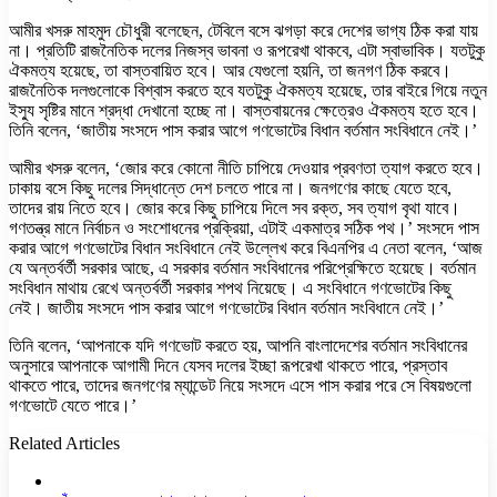
আমীর খসরু মাহমুদ চৌধুরী বলেছেন, টেবিলে বসে ঝগড়া করে দেশের ভাগ্য ঠিক করা যায়
না। প্রতিটি রাজনৈতিক দলের নিজস্ব ভাবনা ও রূপরেখা থাকবে, এটা স্বাভাবিক। যতটুকু
ঐকমত্য হয়েছে, তা বাস্তবায়িত হবে। আর যেগুলো হয়নি, তা জনগণ ঠিক করবে।
রাজনৈতিক দলগুলোকে বিশ্বাস করতে হবে যতটুকু ঐকমত্য হয়েছে, তার বাইরে গিয়ে নতুন
ইস্যু সৃষ্টির মানে শ্রদ্ধা দেখানো হচ্ছে না। বাস্তবায়নের ক্ষেত্রেও ঐকমত্য হতে হবে।
তিনি বলেন, ‘জাতীয় সংসদে পাস করার আগে গণভোটের বিধান বর্তমান সংবিধানে নেই।’
আমীর খসরু বলেন, ‘জোর করে কোনো নীতি চাপিয়ে দেওয়ার প্রবণতা ত্যাগ করতে হবে।
ঢাকায় বসে কিছু দলের সিদ্ধান্তে দেশ চলতে পারে না। জনগণের কাছে যেতে হবে,
তাদের রায় নিতে হবে। জোর করে কিছু চাপিয়ে দিলে সব রক্ত, সব ত্যাগ বৃথা যাবে।
গণতন্ত্র মানে নির্বাচন ও সংশোধনের প্রক্রিয়া, এটাই একমাত্র সঠিক পথ।’ সংসদে পাস
করার আগে গণভোটের বিধান সংবিধানে নেই উল্লেখ করে বিএনপির এ নেতা বলেন, ‘আজ
যে অন্তর্বর্তী সরকার আছে, এ সরকার বর্তমান সংবিধানের পরিপ্রেক্ষিতে হয়েছে। বর্তমান
সংবিধান মাথায় রেখে অন্তর্বর্তী সরকার শপথ নিয়েছে। এ সংবিধানে গণভোটের কিছু
নেই। জাতীয় সংসদে পাস করার আগে গণভোটের বিধান বর্তমান সংবিধানে নেই।’
তিনি বলেন, ‘আপনাকে যদি গণভোট করতে হয়, আপনি বাংলাদেশের বর্তমান সংবিধানের
অনুসারে আপনাকে আগামী দিনে যেসব দলের ইচ্ছা রূপরেখা থাকতে পারে, প্রস্তাব
থাকতে পারে, তাদের জনগণের ম্যান্ডেট নিয়ে সংসদে এসে পাস করার পরে সে বিষয়গুলো
গণভোটে যেতে পারে।’
Related Articles