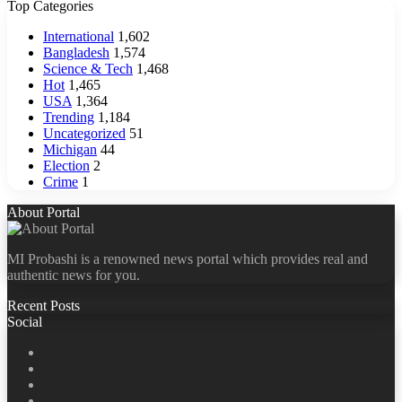
Top Categories
International
1,602
Bangladesh
1,574
Science & Tech
1,468
Hot
1,465
USA
1,364
Trending
1,184
Uncategorized
51
Michigan
44
Election
2
Crime
1
About Portal
MI Probashi is a renowned news portal which provides real and
authentic news for you.
Recent Posts
Social
Facebook
X
LinkedIn
YouTube