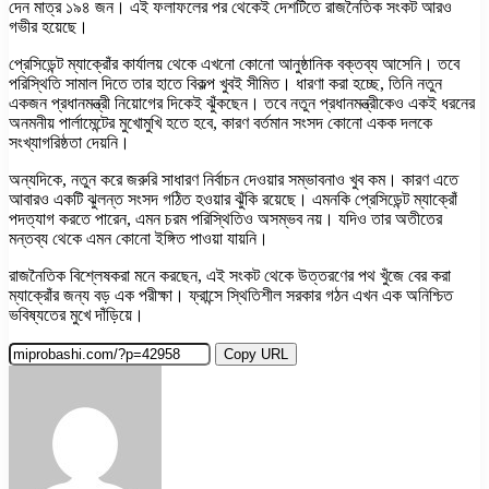
দেন মাত্র ১৯৪ জন। এই ফলাফলের পর থেকেই দেশটিতে রাজনৈতিক সংকট আরও
গভীর হয়েছে।
প্রেসিডেন্ট ম্যাক্রোঁর কার্যালয় থেকে এখনো কোনো আনুষ্ঠানিক বক্তব্য আসেনি। তবে
পরিস্থিতি সামাল দিতে তার হাতে বিকল্প খুবই সীমিত। ধারণা করা হচ্ছে, তিনি নতুন
একজন প্রধানমন্ত্রী নিয়োগের দিকেই ঝুঁকছেন। তবে নতুন প্রধানমন্ত্রীকেও একই ধরনের
অনমনীয় পার্লামেন্টের মুখোমুখি হতে হবে, কারণ বর্তমান সংসদ কোনো একক দলকে
সংখ্যাগরিষ্ঠতা দেয়নি।
অন্যদিকে, নতুন করে জরুরি সাধারণ নির্বাচন দেওয়ার সম্ভাবনাও খুব কম। কারণ এতে
আবারও একটি ঝুলন্ত সংসদ গঠিত হওয়ার ঝুঁকি রয়েছে। এমনকি প্রেসিডেন্ট ম্যাক্রোঁ
পদত্যাগ করতে পারেন, এমন চরম পরিস্থিতিও অসম্ভব নয়। যদিও তার অতীতের
মন্তব্য থেকে এমন কোনো ইঙ্গিত পাওয়া যায়নি।
রাজনৈতিক বিশ্লেষকরা মনে করছেন, এই সংকট থেকে উত্তরণের পথ খুঁজে বের করা
ম্যাক্রোঁর জন্য বড় এক পরীক্ষা। ফ্রান্সে স্থিতিশীল সরকার গঠন এখন এক অনিশ্চিত
ভবিষ্যতের মুখে দাঁড়িয়ে।
Copy URL