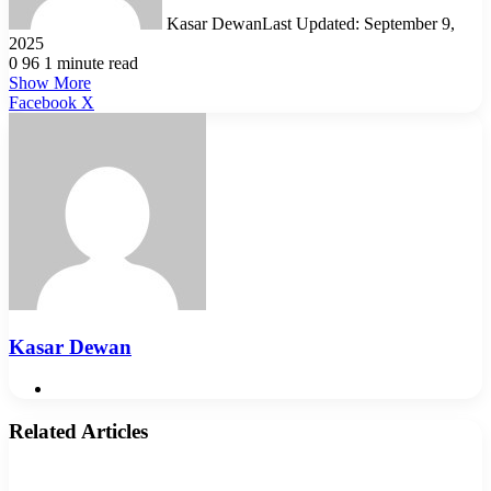
Kasar Dewan
Last Updated: September 9,
2025
0
96
1 minute read
Show More
LinkedIn
Pinterest
Reddit
WhatsApp
Telegram
Viber
Share
Facebook
X
via
Email
Kasar Dewan
Website
Related Articles