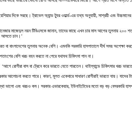
খন আমাদের কাছে ভারতের কোনো রোগী আসছে না—একেবারে জিরো। আগে প্রতি মাসে অন্তত ১০
য়ার দিকে সরছে। ট্রাভেল অ্যান্ড ট্যুর ওয়ার্ল্ড-এর তথ্য অনুযায়ী, সাশ্রয়ী এবং উচ্চমানের স
-এর ম্যানেজার মাজেদুল নয়ন টিবিএসকে জানান, তাদের কাছে এখন চার মাস আগের তুলনায়
ন্ডে আসতে চান।’
ত বা বাংলাদেশের তুলনায় অনেক বেশি। এমনকি সরকারি হাসপাতালে দীর্ঘ সময় অপেক্ষা করতে 
৮০ শতাংশের বেশি খরচ বহন করতে না পেরে যথাযথ চিকিৎসা পান না।
্যা। ‘আগে রোগীরা বাস বা ট্রেনে করে ভারতে যেতে পারতেন। থাইল্যান্ডে চিকিৎসার খরচ ভারতের
রকার আলোচনা করতে পারে। কারণ, মূলত একেবারে সাধারণ রোগীরাই ভারতে যায়। যাদের টাকা
যবস্থা ভালো এবং খরচও কম। সরকার এভারকেয়ার, ইউনাইটেডের মতো বড় বড় বেসরকারি হাস