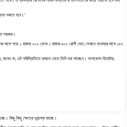
রা যেতে পারে। এ ব্যবস্থায় রোগীদের সঠিক ডাক্তার বা হাসপাতালের কাছে পাঠানো হবে এবং
উন্নত করতে হবে।’
ভারত সরকার।
রাঞ্চে মাসে গড়ে ১ হাজার ২০০ থেকে ১ হাজার ৯০০ রোগী যেত; সেখানে নভেম্বর মাসে ১৫০
যাবেন না; এই পরিস্থিতিতে ভারতে যেতে তিনি ভয় পাচ্ছেন। অপারেশন থিয়েটার,
ছে। কিছু কিছু ক্ষেত্রে তুরস্কে যাচ্ছে।