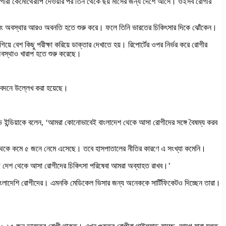
 রোগীরা কেমোথেরাপি দেওয়ার পর তিন থেকে ছয় মাসের জন্য দেশে আসে। ওইসব রোগীর
য়ে বরং অবস্থার আরও অবনতি হতে শুরু করে। ফলে তিনি ভারতের চিকিৎসার দিকে ঝোঁকেন।
়ে বেশ কিছু পরীক্ষা করিয়ে ডাক্তার দেখাতে হয়। রিপোর্টের ওপর নির্ভর করে রোগীর
অবস্থাও খারাপ হতে শুরু করেছে।
িবেদনে উল্লেখ করা হয়েছে।
ভ ইন্ডিয়াকে বলেন, ‘আমরা কোনোভাবেই বাংলাদেশ থেকে আসা রোগীদের সঙ্গে বৈষম্য করব
২০ জন থেকে কমে ৫ জনে নেমে এসেছে। তবে হাসপাতালের নীতির কারণে এ সংখ্যা কমেনি।
ী দেশ থেকে আসা রোগীদের চিকিৎসা পরিষেবা আমরা অব্যাহত রাখব।’
ে বাংলাদেশি রোগীদের। এমনকি মেডিকেল ভিসার জন্য অনেককে সার্টিফিকেটও দিচ্ছেন তারা।