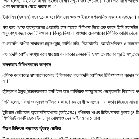
তিনি বলেন, ‘এই মাসে আমরা দুইজন রোগীর মৃত্যুর খবর পেয়েছি। যাদের গত মাসে ভারতে
এখন ফলোআপে যেতে পারছে না।’
ইয়াসমিন (ছদ্মনাম) বছর দুয়েক ধরে লিভারের ক্ষত ও ইনফেকশনজনিত সমস্যায় ভুগছেন।
গত বছর থেকে হায়দ্রাবাদের এআইজি হাসপাতালে চিকিৎসা নিতে শুরু করেন তিনি ইয়াসমিন। চ
ওষুধপথ্য বদলে দেন চিকিৎসক। কিন্তু ভিসা না পাওয়ায় চেকআপের নির্ধারিত তারিখ থেক
বাংলাদেশি রোগীরা সাধারণত ট্রান্সপ্লান্ট, কার্ডিওলজি, নিউরোলজি, অর্থোপেডিকস ও অ
বাংলাদেশি রোগীর সংখ্যা কমে যাওয়ায় কলকাতার বেসরকারি হাসপাতালগুলোর প্রতি সপ্তাহ
কলকাতার চিকিৎসকদের আশ্বাস
এদিকে কলকাতার হাসপাতালগুলোর চিকিৎসকরা বাংলাদেশি রোগীদের চিকিৎসাসেবা প্রদান অব্
না।’
রবীন্দ্রনাথ ঠাকুর ইন্টারন্যাশনাল হসপিটাল অভ কার্ডিয়াক সায়েন্সেসের নেফ্রোলজি বি
তিনি বলেন, ‘ভিসা ও ভ্রমণ জটিলতার কারণে কম রোগী আসছেন। ডাক্তার হিসেবে আমরা র
ইন্ডিয়ান মেডিকেল অ্যাসোসিয়েশনের (আইএমএ) পশ্চিমবঙ্গ শাখার চিকিৎসকেরা বুধবার (৪
শিগগিরই একটি হেল্পলাইন চালুর ঘোষণাও দেন আইএমএর নেতারা।
বিকল্প চিকিৎসা গন্তব্যে ঝুঁকছে রোগীরা