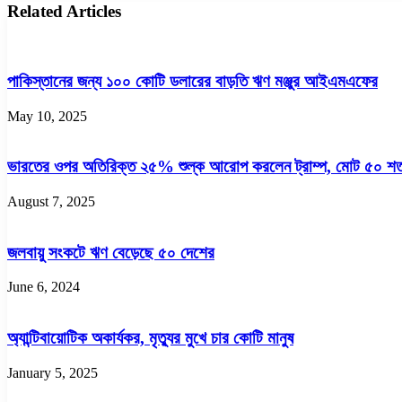
পন্থা’
বিশ্বের
Related Articles
অবলম্বন
সবচেয়ে
করবে
সুন্দর
রাশিয়া:
বিমানবন্দর..
ল্যাভরভ
পাকিস্তানের জন্য ১০০ কোটি ডলারের বাড়তি ঋণ মঞ্জুর আইএমএফের
May 10, 2025
ভারতের ওপর অতিরিক্ত ২৫% শুল্ক আরোপ করলেন ট্রাম্প, মোট ৫০ শ
August 7, 2025
জলবায়ু সংকটে ঋণ বেড়েছে ৫০ দেশের
June 6, 2024
অ্যান্টিবায়োটিক অকার্যকর, মৃত্যুর মুখে চার কোটি মানুষ
January 5, 2025