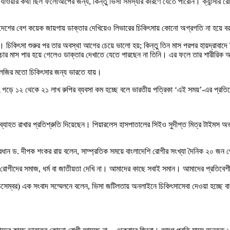
 যাওয়ার কথা ছিল ফলোআপের জন্য, কিন্তু ভিসা সমস্যার কারণে যেতে পারেনি। ক্যান্সার
 দেশের বেশ কয়েক জায়গায় ডাক্তার দেখিয়েও লিভারের চিকিৎসায় কোনো অগ্রগতি না হ
িকিৎসা শুরুর পর তার অবস্থা আগের চেয়ে ভালো হয়; কিন্তু তিন মাস পরপর হায়দ্রাবাদে গিয
ে চার মাস পার হয়ে গেলেও ডাক্তার দেখাতে যেতে পারছেন না তিনি। এর ফলে তার শারীরিক 
নকোলজির মতো চিকিৎসার জন্য ভারতে যায়।
ে গড়ে ১২ থেকে ২১ লাখ রুপির ব্যবসা কম হচ্ছে বলে ভারতীয় পত্রিকা ‘এই সময়’-এর প্রত
যাহত রাখার প্রতিশ্রুতি দিয়েছেন। পিয়ারলেস হাসপাতালের সিইও সুদীপ্ত মিত্র টাইমস অ
ভাগের প্রধান ড. দীপক শংকর রায় বলেন, সাম্প্রতিক সময়ে বাংলাদেশি রোগীর সংখ্যা দৈনিক 
োগীদের সমাজ, ধর্ম বা জাতীয়তা দেখি না। আমাদের কাছে সবাই সমান। আমাদের প্রতিবেশ
 ডিসেম্বর) এক সংবাদ সম্মেলনে বলেন, ভিসা জটিলতায় অনলাইনে চিকিৎসাসেবা দেওয়া হচ্ছ