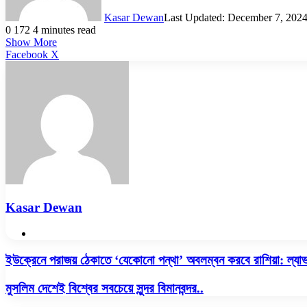
Kasar Dewan
Last Updated: December 7, 202
0
172
4 minutes read
Show More
LinkedIn
Pinterest
Reddit
WhatsApp
Telegram
Viber
Share
Facebook
X
via
Email
Kasar Dewan
Website
ইউক্রেনে
ইউক্রেনে পরাজয় ঠেকাতে ‘যেকোনো পন্থা’ অবলম্বন করবে রাশিয়া: ল্য
পরাজয়
ঠেকাতে
মুসলিম
মুসলিম দেশেই বিশ্বের সবচেয়ে সুন্দর বিমানবন্দর..
‘যেকোনো
দেশেই