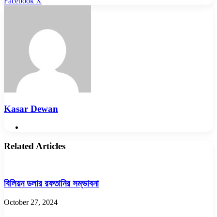
LinkedIn
Pinterest
Reddit
WhatsApp
Telegram
Viber
Share
Facebook
X
via
Email
Kasar Dewan
Website
Related Articles
বিলিয়ন ডলার রফতানির সম্ভাবনা
October 27, 2024