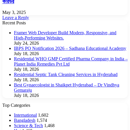
করিডর
May 3, 2025
Leave a Reply
Recent Posts
Framer Web Developer Build Modern, Responsive, and
High-Performing Websites.
July 24, 2026
IBPS PO Notification 2026 – Sadhana Educational Academy
July 18, 2026
Residential WHO GMP Certified Pharma Company in India –
Planet India Remedies Pvt Ltd
July 18, 2026
Residential Septic Tank Cleaning Services in Hyderabad
July 18, 2026
Best Gynaecologist in Shaikpet Hyderabad – Dr Vindhya
Gemaraju
July 18, 2026
Top Categories
International
1,602
Bangladesh
1,574
Science & Tech
1,468