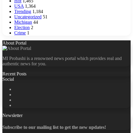
Hot
1,465
USA
1,364
Trending
1,184
Uncategorized
51
Michigan
44
Election
2
Crime
1
About Portal
MI Probashi is a renowned news portal which provides real and
authentic news for you.
Recent Posts
Social
Facebook
X
LinkedIn
YouTube
Newsletter
Subscribe to our mailing list to get the new updates!