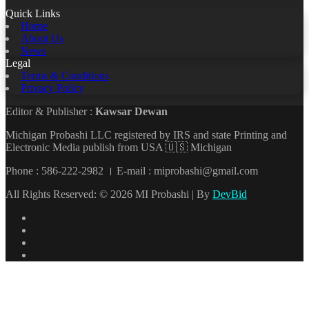
Quick Links
Home
About Us
News
Legal
Terms & Conditions
Privacy Policy
Editor & Publisher :
Kawsar Dewan
Michigan Probashi LLC registered by IRS and state Printing and
Electronic Media publish from USA 🇺🇸 Michigan
Phone : 586-222-2982 । E-mail : miprobashi@gmail.com
All Rights Reserved: © 2026 MI Probashi | By
DevBid
Facebook
X
LinkedIn
YouTube
Back
to
top