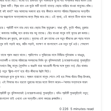
 করার মধ্যে দিয়ে। গুমের এই রাজনীতি খুনি সরকারকে খুনের দায় অস্বীকার করার জমিন তৈরি
া মাটি। প্রিয় হাত এক মুঠো মাটি হাতেই হাতড়ে বেড়ায় হারিয়ে যাওয়া মানুষের খোঁজ।
োধ তুই কই বাবা?’ আর আমাদের অজানা রয়ে যায় কীভাবে কতশত পরিবার প্রিয়জনের অন্তহীন
র যন্ত্রণাকে অনন্তকালের জন্য স্থির করে দেয়। এই ব্যথা, এই কান্না টিকে থাকে সময়
ে। প্রতিটি লাশ তার দেহে বয়ে বেড়ায় নিজ মৃত্যুগল্প। ভাঙা খুলি, ফুটো পাঁজর, চুরমার
ই জমানায় সবকিছু মনে রাখার দায় শুধু তাদের। বেঁচে যাওয়া মানুষ তাই মৃতের গল্প জমায়।
বনের গল্প কুড়ায়, গল্প ছড়ায়। মৃতদের এই গল্প তাদের এক নতুন জীবনের গল্প গড়ার সাহস
মানুষ তাই লড়াই করে, কঠিন লড়াই, যতক্ষণ না বাংলাদেশে এক নতুন সূর্য ওঠে। শেষমেশ
াকে গ্রাস করতে থাকে। প্রতিশোধ ও সুবিচারের নামে নির্বিচার লুটতরাজ ও ভাঙচুর,
র্মী ও তাদের পরিবারের সদস্যদের নির্মম খুন খুনিক্ষমতারই (নেক্রোপাওয়ার) পুনরাবৃত্তি
ে কিছু মানুষ (মুসলিম ও বাঙালি যারা আওয়ামী লীগের সঙ্গে যুক্ত নন) বেঁচে থাকার
 নতুন ‘জিন্দা-লাশ’ হয়ে বাঁচে জীবনের উল্টো পিঠে।
ঙ্কে ধুকে ধুকে মরে। স্বজন হারানো মানুষ শোনে সেই ছয় শিশুর বাঁচার তীব্র চিৎকার,
িতে। এই শিশুদের মাও হয়তো তুরাবের মায়ের মতো বিলাপ করেন—’আমার সন্তানকে মারল
?
ি খুন খুনিক্ষমতারই (নেক্রোপাওয়ার) পুনরাবৃত্তি। যদিও প্রতিটি পুনরাবৃত্তিই নতুন;
়। বাংলাদেশ তাই এখনো এক অন্তহীন খোলা কবরের গল্পজমিন।
0
226
5 minutes read