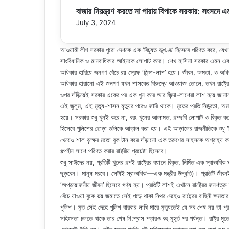
বাজার নিয়ন্ত্রণ করতে না পারায় বিপাকে সরকার: সংসদে 
July 3, 2024
আওয়ামী লীগ সরকার পুরো দেশকে এক ‘বিচ্যুত ভূখণ্ড’ হিসেবে পরিণত করে, যেখান
সাংবিধানিক ও মানবাধিকার আইনকে লোপাট করে। শেখ হাসিনা সরকার এমন এক সা
অধিকার হারিয়ে জনগণ বেঁচে রয় স্রেফ ‘জিন্দা-লাশ’ হয়ে। জীবন, ক্ষমতা, ও অধি
অধিকার হারানো এই জনগণ যখন শাসকের বিরুদ্ধে আওয়াজ তোলে, তখন রাষ্ট্রে
ওপর দাঁড়িয়েই সরকার একের পর এক খুন করে আর জিন্দা-লাশেরা লাশ হয়ে জানা
এই জুলুম, এই মৃত্যু-শাসন মৃত্যুর পরেও জারি থাকে। মৃতের প্রতি নিষ্ঠুরতা, 
হয়ে। সরকার শুধু খুনই করে না, বরং খুনের আলামত, গল্পছবি লোপাট ও বিকৃত 
হিসেবে পুলিশের ছোড়া গুলিকে আড়াল করা হয়। এই আড়ালের রাজনীতিকে শুধু ‘বি
খেয়েও শাল বৃক্ষের মতো বুক টান করে দাঁড়ানো এক তরুণের সাহসকে অগ্রাহ্য
গল্পহীন লাশে পরিণত করার রাষ্ট্রীয় প্রচেষ্টা হিসেবে।
শুধু সাঈদের নয়, প্রতিটি খুনের গল্পই রাষ্ট্রের বয়ানে বিকৃত, নির্মিত এক স্বা
ছুড়বেন। মানুষ মরবে। সেটাই স্বাভাবিক’—এক মন্ত্রীর উদ্ধৃতি)। প্রতিটি জীবনই
‘অপ্রয়োজনীয় জীবন’ হিসেবে গণ্য হয়। প্রতিটি লাশই এখানে রাষ্ট্রের জনশত্রু তক
বেঁচে যাওয়া বুকে ভয় জমাতে সেই পড়ে থাকা নিথর দেহেও রাষ্ট্রের বাহিনী ক্ষ
পুলিশ। মৃত সেই দেহে পুলিশ বারবার লাথি মারে মৃত্যুতেই যে সব শেষ নয় তা প
সহিংসতা চলতে থাকে তার শেষ নি:শ্বাস পড়ারও বহু মুহূর্ত পর পর্যন্ত। রাষ্ট্র মৃতের 