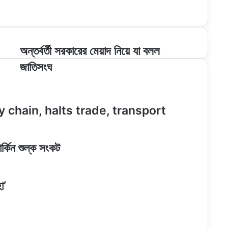
অন্তর্বর্তী
অন্তর্বর্তী সরকারের মেয়াদ নিয়ে যা বলল
সরকারের
জাতিসংঘ
মেয়াদ
নিয়ে
যা
বলল
y chain, halts trade, transport
জাতিসংঘ
র্কিন শুল্ক সংকট
ো’