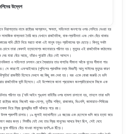
এমপিদের উদ্বেগ
ে নিরাপত্তার নামে রাষ্ট্রের আগ্রাসন, ক্ষমতা, সহিংসতা জনগণের ওপর লেলিয়ে দেওয়া হয়
মাজিক বাস্তবতা তৈরি করে যেখানে রাজনৈতিক, বাক-স্বাধীনতা এবং খোদ বেঁচে থাকার
কারের দাবি ঠোঁটে নিয়ে মরতে থাকা এই মানুষ তবুও প্রতিবাদের শব্দ ছোড়ে। কিন্তু সবটা
র চোখে তারা কেবলই হত্যাযোগ্য জানোয়ারে পরিণত হয়। মৃত্যুর এই রাজনৈতিক কাঠামোর
ন দেয় যারা বেঁচে আছে, তাঁরাও পুরোটা বেঁচে নেই আসলে।
অমানবিকতা ও সহিংসতা চলমান রেখে স্বৈরাচার তার দাপটের সীমানা আঁকে খুনের সীমানা পার
করে। সে কারণেই এফআইআরে (পুলিশের প্রাথমিক তথ্য বিবরণী) আবু সাঈদের মৃত্যুর কারণ
স্মৃতির’ রাজনীতি হিসেবে দেখলে বহু কিছু কম দেখা হয়। বরং একে বোঝা জরুরি যে গুলি
 করার রাজনৈতিক ফন্দি হিসেবে। এই উপেক্ষাকে জানা প্রয়োজন জনপ্রতিরোধকে নিছক এক
ভাবিক ঘটনায় পরিণত হয় (‘যদি আইন শৃঙ্খলা বাহিনীর ওপর হামলা চালানো হয়, তাহলে তারা গুলি
 রাষ্ট্রের কাছে নিছকই খরচ-যোগ্য, তৃতীয় শক্তি, রাজাকার, বিএনপি, জামায়াত-শিবিরের
মা নিয়ে প্রিয় জন্মভূমির মাটি আঁকড়ে পড়ে রয়।
মতার উলঙ্গ প্রদর্শনী চালায়। ১৯ জুলাই মহাখালীতে ১৪ বছরের এক ছেলেকে গুলি করে হত্যা করে
্রমাণ করার জন্য। শিশুটির যেই দেহ তার প্রিয় মানুষের আদরে উষ্ণ ছিল, সেই দেহে
বুকে দাঁড়িয়ে বেঁচে যাওয়া মানুষের হৃৎপিণ্ড ছিঁড়ে।