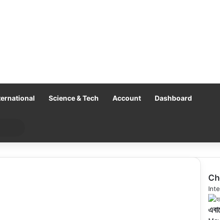
ternational
Science & Tech
Account
Dashboard
Search
for
Ch
Clo
Inte
এবার