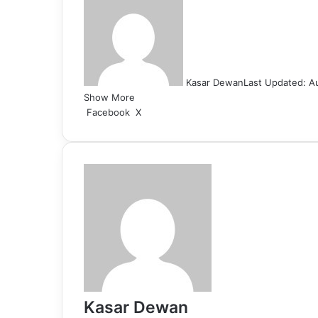
Kasar Dewan
Last Updated: A
Show More
LinkedIn
Pinterest
Reddit
WhatsApp
Telegram
Viber
Share
Facebook
X
via
Email
Kasar Dewan