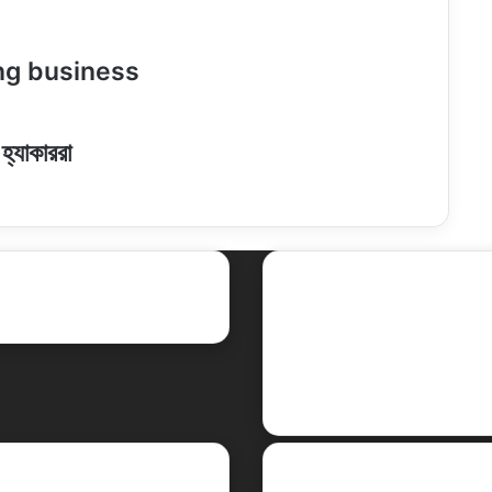
ing business
হ্যাকাররা
ent Posts
Social
Facebook
X
LinkedIn
YouTube
Legal