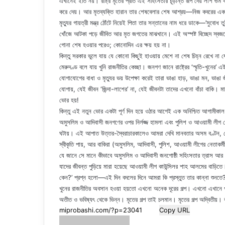
এখানেই ইতি নয়। রাষ্ট্র মৃতের প্রতি এই সহিংসতার চূড়ান্ত রূপ দেয় লাশ গুম
করে দেয়। আর মৃতব্যক্তি হারান তার শেষবেলার শেষ আশ্রয়—নিজ কবরের এক টুকর
মৃত্যুর গায়ত্রী মন্ত্র ঠোঁটে নিয়েই পিতা তার সন্তানের নাম ধরে ডাকে—’সুব
খোঁজে আটকা পড়ে জীবিত আর মৃত জগতের মাঝখানে। এই অস্পষ্ট বিচ্ছেদ স্বজনে
গোনা শেষ হওয়ার পরেও; কোনোদিন এর ক্ষয় হয় না।
কিন্তু সরকার ভুলে যায় যে কোনো কিছুই হাওয়ায় মেশে না শেষ চিহ্ন রেখে না যেয়
মেরুদণ্ড বলে যায় খুনি রাজনীতির কেচ্ছা। জনগণ জানে রাষ্ট্রের ‘স্মৃতি-খুনের’ এ
যোগাযোগের বাধা ও মৃত্যুর ভয় উপেক্ষা করেই তারা ভাঙা হাড়, ভাঙা মন, ভাঙা জী
যোগায়, যেই জীবন ‘জিন্দা-লাশের’ না, যেই জীবনটা তাদের এখনো বাঁচা বাকি। 
ভোর হয়!
কিন্তু এই নতুন ভোর একটা পূর্ণ দিন হয়ে ওঠার আগেই এক অনিশ্চিত আগামীকাল ত
অমুসলিম ও আদিবাসী জনগণের ওপর নির্লজ্জ হামলা এবং পুলিশ ও আওয়ামী লীগ নেতাক
ঘটায়। এই আপাত উত্তর-স্বৈরাচারকালেও আমরা দেখি মানবতার অসম বণ্টন, যেখান
স্বীকৃতি পায়, আর বাকিরা (অমুসলিম, আদিবাসী, পুলিশ, আওয়ামী লীগের নেতাকর্মী)
যে জানে সে মানে কীভাবে অমুসলিম ও আদিবাসী জনগোষ্ঠী সহিংসতার ত্রাস আর আত
যাদের জীবন্ত পুড়িয়ে মারা হয়েছে আওয়ামী লীগ কাউন্সিলর শাহ আলমের বাড়
কেন?’ প্রশ্ন হলো—এই দিন বদলের দিনে আমরা কি প্রস্তুত তার কান্না শুনতে
খুনের রাজনীতির অবসান হওয়া হয়তো এখনো অনেক দূরের গল্প। এখনো এখানে প্রতিট
অতীত ও ভবিষ্যৎ থেকে ভিন্ন। মৃতের গল্প তাই চলমান। মৃতের গল্প অদ্বিতীয
Copy URL