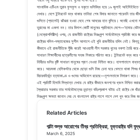
গাছটা শুধু দাঁড়িয়ে থাকে এই খুনের সাক্ষী হয়ে।
সাংবাদিক এটিএম তুরাব ফুসফুস ও যকৃতে গুলিবিদ্ধ হয়ে ১৯ জুলাই আইসিইউতে মার
দেখার। দেশে ইন্টারনেট বন্ধ থাকায় তানিয়া শেষ বিদায় জানাতে পারেননি তার জী
গুলিতে (প্যালেট) ঝাঁঝরা হওয়া দেহে শেষ আদরের হাত বুলিয়ে। শুনেছি এখনো
তুরাবের মা একলা নন। তার বিলাপ কোটি মানুষের প্রতিবাদে মেশে—’হামার বেটাক 
(নেক্রোপলিটিক্স) ওপর, যে রাজনীতি রাষ্ট্রের নিরঙ্কুশ সার্বভৌমত্ব প্রতিষ্ঠা করে
রাষ্ট্রের দলিল-দস্তাবেজের সুশীল আলাপে এই খুনি রাজনীতির হদিস নেই। কিন্তু জীব
কীভাবে এই রাজনীতিকে পুঁজি করেই আওয়ামী লীগ সরকার খুনের নকশা তৈরি করে এব
সাধারণ শিক্ষার্থীদের ছাত্রলীগের সহজ শিকারে পরিণত করে। ইন্টারনেট বন্ধ কর
নির্বিচার গুলির বৃষ্টি সাধারণ মানুষের প্রাণ নেওয়া নিশ্চিত করে। হাসপাতালে বাধ
করে। আচমকা হেলিকপ্টার থেকে ছোড়া গুলি নিজ চেনা ঘরে খেলতে থাকা শিশুর জীব
বিচারবহির্ভূত হত্যাকাণ্ড ও গুমের অভিযোগ রয়েছে—নৃশংসতাকে নিদারুণ করে। এব
এই প্রতিটি হিসাবি সিদ্ধান্ত দেখায় যে রাষ্ট্র কীভাবে জনগণের ধ্বংস নিশ্চিত করার
স্বৈরাচার সরকার তার সার্বভৌমত্বের চূড়ান্ত বহিঃপ্রকাশ ঘটায় এই রাষ্ট্রে কে 
নিরঙ্কুশ ক্ষমতা জানান দেয় যে বাংলাদেশ রাষ্ট্র লাশে লাশে দেশ খুন করে নিজ
Related Articles
পাল্টা শুল্ক আরোপের তীব্র প্রতিক্রিয়া, যুক্তরাষ্ট্র যদি যুদ
March 6, 2025