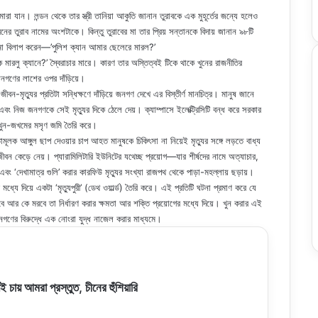
া যান। লন্ডন থেকে তার স্ত্রী তানিয়া আকুতি জানান তুরাবকে এক মুহূর্তের জন্যে হলেও
বনের তুরাব নামের অংশটাকে। কিন্তু তুরাবের মা তার প্রিয় সন্তানকে বিদায় জানান ৯৮টি
 মা বিলাপ করেন—’পুলিশ ক্যান আমার ছেলেরে মারল?’
মারলু ক্যানে?’ স্বৈরাচার মারে। কারণ তার অস্তিত্বই টিকে থাকে খুনের রাজনীতির
 জনগণের লাশের ওপর দাঁড়িয়ে।
ন-মৃত্যুর প্রতিটা সন্ধিক্ষণে দাঁড়িয়ে জনগণ দেখে এর বিস্তীর্ণ মানচিত্র। মানুষ জানে
ং নিজ জনগণকে সেই মৃত্যুর দিকে ঠেলে দেয়। ক্যাম্পাসে ইলেক্ট্রিসিটি বন্ধ করে সরকার
ে খুন-জখমের মসৃণ জমি তৈরি করে।
্যতামূলক আঙ্গুল ছাপ দেওয়ার চাপ আহত মানুষকে চিকিৎসা না নিয়েই মৃত্যুর সঙ্গে লড়তে বাধ্য
ন কেড়ে নেয়। প্যারামিলিটারি ইউনিটের যথেচ্ছ প্রয়োগ—যার শীর্ষদের নামে অত্যাচার,
ং ‘দেখামাত্র গুলি’ করার কারফিউ মৃত্যুর সংখ্যা রাজপথ থেকে পাড়া-মহল্লায় ছড়ায়।
 মধ্যে দিয়ে একটা ‘মৃত্যুপুরী’ (ডেথ ওয়ার্ল্ড) তৈরি করে। এই প্রতিটি ঘটনা প্রমাণ করে যে
বাঁচবে আর কে মরবে তা নির্ধারণ করার ক্ষমতা আর শক্তি প্রয়োগের মধ্যে দিয়ে। খুন করার এই
 জনগণের বিরুদ্ধে এক নোংরা যুদ্ধ নাজেল করার মাধ্যমে।
্ধই চায় আমরা প্রস্তুত, চীনের হুঁশিয়ারি