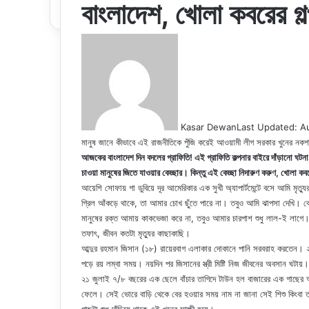
বাংলাদেশ, খোলা কবরের গ
Kasar Dewan
Last Updated: A
মানুষ জানে কীভাবে এই রাজনীতিকে পুঁজি করেই আওয়ামী লীগ সরকার খুনের নকশ
আজকের বাংলাদেশ দিন বদলের গ্রাফিতি! এই গ্রাফিতি কল্পনার বাইরে দাঁড়ানো 
চাওয়া মানুষের জিতে যাওয়ার কেচ্ছার। কিন্তু এই কেচ্ছা নিদারুণ করুণ, খোলা কব
আয়েশি সোফায় গা ডুবিয়ে দূর আমেরিকার এক সুখী অ্যাপার্টমেন্টে বসে আমি মৃত্যু
গ্রিল আঁকড়ে থাকে, তা আমার চোখ ছুঁতে পারে না। তবুও আমি ঝাপসা দেখি। কো
মানুষের রক্ত আমায় কাকভেজা করে না, তবুও আমার চারপাশ শুধু লাল-ই লাগে। সম
তফাৎ, জীবন কতটা মৃত্যুর কাছাকাছি।
আব্দুর রহমান জিসান (১৮) রায়েরবাগ এলাকার দোকানে পানি সরবরাহ করতেন। ২০
পড়ে রয় লম্বা সময়। নয়দিন পর জিসানের স্ত্রী মিষ্টি নিজ জীবনের অবসান ঘটায়
২১ জুলাই ৭/৮ বছরের এক ছেলে বাঁচার তাগিদে টাউন হল বাজারের এক গাছের আড়াল
ফেলে। সেই ভোরে বাড়ি থেকে বের হওয়ার সময় নাম না জানা সেই শিশু কিংব