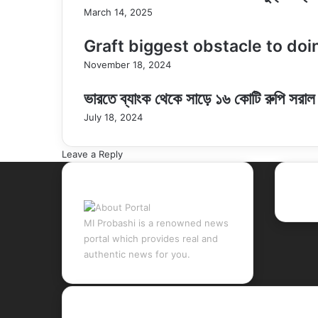
March 14, 2025
Graft biggest obstacle to do
November 18, 2024
ভারতে ব্যাংক থেকে সাড়ে ১৬ কোটি রুপি সরাল 
July 18, 2024
Leave a Reply
About Portal
Rec
MI Probashi is a renowned news
portal which provides real and
authentic news for you.
Quick Links