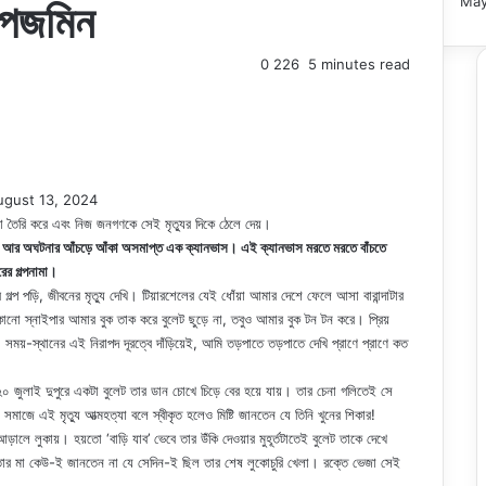
May
ল্পজমিন
0
226
5 minutes read
ugust 13, 2024
া তৈরি করে এবং নিজ জনগণকে সেই মৃত্যুর দিকে ঠেলে দেয়।
ঘটনা আর অঘটনার আঁচড়ে আঁকা অসমাপ্ত এক ক্যানভাস। এই ক্যানভাস মরতে মরতে বাঁচতে
রের গল্পনামা।
র গল্প পড়ি, জীবনের মৃত্যু দেখি। টিয়ারশেলের যেই ধোঁয়া আমার দেশে ফেলে আসা বারান্দাটার
নো স্নাইপার আমার বুক তাক করে বুলেট ছুড়ে না, তবুও আমার বুক টন টন করে। প্রিয়
য়-স্থানের এই নিরাপদ দূরত্বে দাঁড়িয়েই, আমি তড়পাতে তড়পাতে দেখি প্রাণে প্রাণে কত
 জুলাই দুপুরে একটা বুলেট তার ডান চোখে চিড়ে বের হয়ে যায়। তার চেনা গলিতেই সে
। সমাজে এই মৃত্যু আত্মহত্যা বলে স্বীকৃত হলেও মিষ্টি জানতেন যে তিনি খুনের শিকার!
ে লুকায়। হয়তো ‘বাড়ি যাব’ ভেবে তার উঁকি দেওয়ার মুহূর্তটাতেই বুলেট তাকে দেখে
া তার মা কেউ-ই জানতেন না যে সেদিন-ই ছিল তার শেষ লুকোচুরি খেলা। রক্তে ভেজা সেই