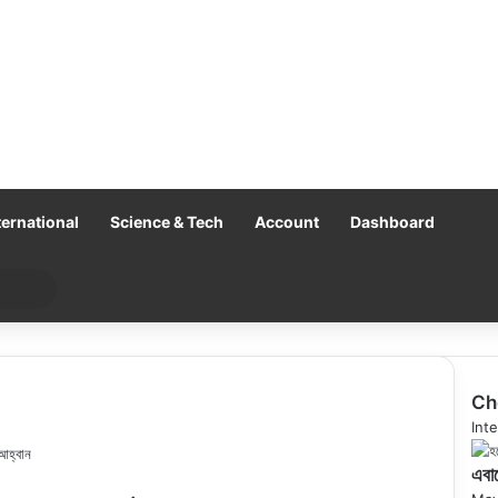
ternational
Science & Tech
Account
Dashboard
Search
for
Ch
Clo
Inte
 আহ্বান
এবার