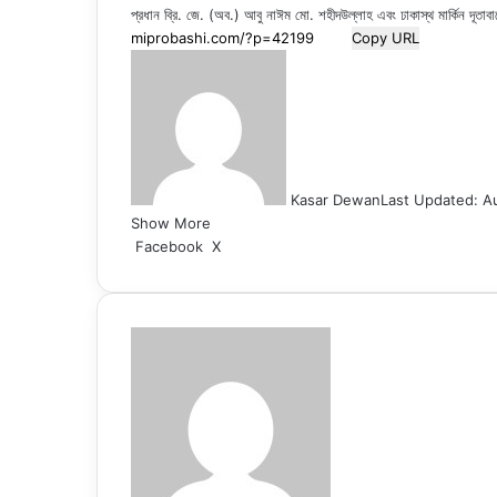
প্রধান ব্রি. জে. (অব.) আবু নাঈম মো. শহীদউল্লাহ এবং ঢাকাস্থ মার্কিন দূতাবাসে
Copy URL
Kasar Dewan
Last Updated: A
Show More
LinkedIn
Pinterest
Reddit
WhatsApp
Telegram
Viber
Share
Facebook
X
via
Email