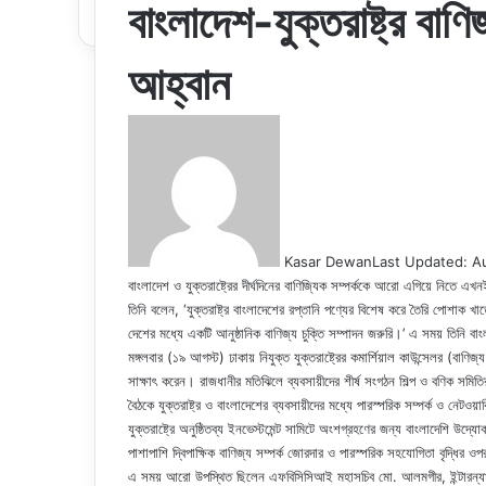
বাংলাদেশ-যুক্তরাষ্ট্র বাণি
আহ্বান
Kasar Dewan
Last Updated: A
বাংলাদেশ ও যুক্তরাষ্ট্রের দীর্ঘদিনের বাণিজ্যিক সম্পর্ককে আরো এগিয়ে নিত
তিনি বলেন, ‘যুক্তরাষ্ট্র বাংলাদেশের রপ্তানি পণ্যের বিশেষ করে তৈরি পোশাক 
দেশের মধ্যে একটি আনুষ্ঠানিক বাণিজ্য চুক্তি সম্পাদন জরুরি।’ এ সময় তিনি বাং
মঙ্গলবার (১৯ আগস্ট) ঢাকায় নিযুক্ত যুক্তরাষ্ট্রের কমার্শিয়াল কাউন্সেলর (ব
সাক্ষাৎ করেন। রাজধানীর মতিঝিলে ব্যবসায়ীদের শীর্ষ সংগঠন শিল্প ও বণিক সমি
বৈঠকে যুক্তরাষ্ট্র ও বাংলাদেশের ব্যবসায়ীদের মধ্যে পারস্পরিক সম্পর্ক ও নেটওয়ার
যুক্তরাষ্ট্রে অনুষ্ঠিতব্য ইনভেস্টমেন্ট সামিটে অংশগ্রহণের জন্য বাংলাদেশি উদ্য
পাশাপাশি দ্বিপাক্ষিক বাণিজ্য সম্পর্ক জোরদার ও পারস্পরিক সহযোগিতা বৃদ্ধির ওপ
এ সময় আরো উপস্থিত ছিলেন এফবিসিসিআই মহাসচিব মো. আলমগীর, ইন্টারন্যাশ