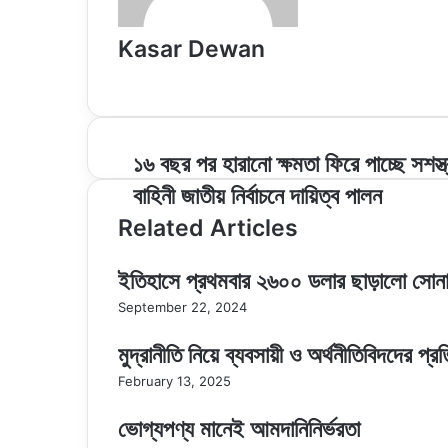
Kasar Dewan
Website
১৬
১৬ বছর পর হারানো ক্ষমতা ফিরে পাচ্ছে সশস্ত্
বছর
বাহিনী জাতীয় নির্বাচনে দায়িত্ব পালন
পর
হারানো
Related Articles
ক্ষমতা
ফিরে
ইতিহাসে প্রথমবার ২৬০০ ডলার ছাড়ালো সোনা
পাচ্ছে
সশস্ত্র
September 22, 2024
বাহিনী
জাতীয়
মুদ্রানীতি নিয়ে ব্যবসায়ী ও অর্থনীতিবিদদের প্র
নির্বাচনে
February 13, 2025
দায়িত্ব
পালন
ভোগ্যপণ্য মানেই আমদানিনির্ভরতা