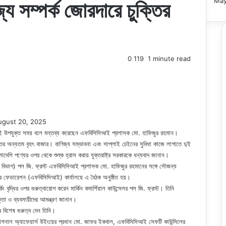
May
জ্য সম্পর্ক জোরদারে চুক্তির
0
119
1 minute read
ugust 20, 2025
ে এখনই উপযুক্ত সময় বলে মন্তব্য করেছেন এফবিসিসিআই প্রশাসক মো. হাফিজুর রহমান।
খাতের অন্যতম বৃহৎ বাজার। বাণিজ্য সম্ভাবনা এবং সাপ্লাই চেইনের সুবিধা কাজে লাগাতে দুই
লাদেশি পণ্যের ওপর থেকে শুল্ক হ্রাস করায় যুক্তরাষ্ট্র সরকারকে ধন্যবাদ জানান।
াণিজ্য বিভাগ) পল জি. ফ্রস্ট এফবিসিসিআই প্রশাসক মো. হাফিজুর রহমানের সঙ্গে সৌজন্য
তির ফেডারেশন (এফবিসিসিআই) কার্যালয়ে এ বৈঠক অনুষ্ঠিত হয়।
্কিং বৃদ্ধির ওপর গুরুত্বারোপ করেন মার্কিন কমার্শিয়াল কাউন্সেলর পল জি. ফ্রস্ট। তিনি
োক্তা ও ব্যবসায়ীদের আমন্ত্রণ জানান।
র বিশেষ গুরুত্ব দেন তিনি।
নাল অ্যাফেয়ার্স উইংয়ের প্রধান মো. জাফর ইকবাল, এফবিসিসিআই সেফটি কাউন্সিলের