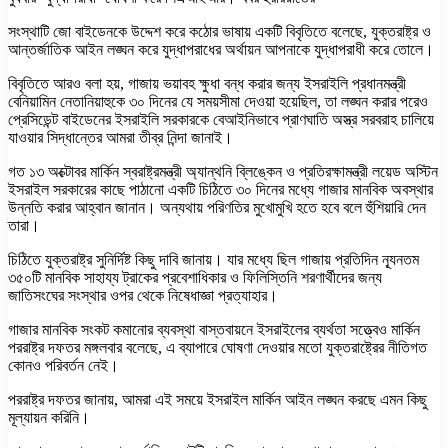
সংস্থাটি জো বাইডেনকে উদ্দেশ করে কঠোর ভাষায় একটি বিবৃতিতে বলেছে, যুক্তরাষ্ট্র ও
আন্তর্জাতিক আইন লঙ্ঘন করে যুদ্ধাপরাধের অর্থায়ন আপনাকে যুদ্ধাপরাধী করে তোলে।
বিবৃতিতে আরও বলা হয়, গাজায় ভয়াবহ ক্ষুধা বন্ধ করার জন্য ইসরাইলি প্রধানমন্ত্রী
বেনিয়ামিন নেতানিয়াহুকে ৩০ দিনের যে সময়সীমা দেওয়া হয়েছিল, তা লঙ্ঘন করার পরেও
প্রেসিডেন্ট বাইডেনের ইসরাইলি সরকারকে বেআইনিভাবে প্রাণঘাতি অস্ত্র সরবরাহ চালিয়ে
যাওয়ার সিদ্ধান্তের আমরা তীব্র নিন্দা জানাই।
গত ১৩ অক্টোবর মার্কিন স্বরাষ্ট্রমন্ত্রী অ্যান্থনি ব্লিঙ্কেন ও প্রতিরক্ষামন্ত্রী লয়েড অস্টিন
ইসরাইল সরকারের কাছে পাঠানো একটি চিঠিতে ৩০ দিনের মধ্যে গাজার মানবিক অবস্থার
উন্নতি করার আহ্বান জানান। অন্যথায় পরিণতির মুখোমুখি হতে হবে বলে হুঁশিয়ারি দেন
তারা।
চিঠিতে যুক্তরাষ্ট্র সুনির্দিষ্ট কিছু দাবি জানায়। যার মধ্যে ছিল গাজায় প্রতিদিন ন্যূনতম
৩৫০টি মানবিক সাহায্য ট্রাকের প্রবেশাধিকার ও ফিলিস্তিনি শরণার্থীদের জন্য
জাতিসংঘের সংস্থার ওপর থেকে নিষেধাজ্ঞা প্রত্যাহার।
গাজার মানবিক সংকট কমানোর ব্যবস্থা বাস্তবায়নে ইসরাইলের ব্যর্থতা সত্ত্বেও মার্কিন
পররাষ্ট্র দফতর মঙ্গলবার বলেছে, এ ব্যাপারে ঘোষণা দেওয়ার মতো যুক্তরাষ্ট্রের নীতিগত
কোনও পরিবর্তন নেই।
পররাষ্ট্র দফতর জানায়, আমরা এই সময়ে ইসরাইল মার্কিন আইন লঙ্ঘন করছে এমন কিছু
মূল্যায়ন করিনি।