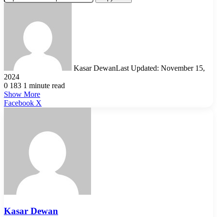
Kasar Dewan
Last Updated: November 15,
2024
0
183
1 minute read
Show More
LinkedIn
Pinterest
Reddit
WhatsApp
Telegram
Viber
Share
Facebook
X
via
Email
Kasar Dewan