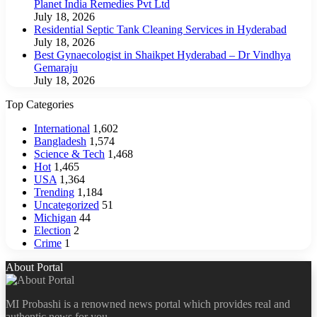
Planet India Remedies Pvt Ltd
July 18, 2026
Residential Septic Tank Cleaning Services in Hyderabad
July 18, 2026
Best Gynaecologist in Shaikpet Hyderabad – Dr Vindhya
Gemaraju
July 18, 2026
Top Categories
International
1,602
Bangladesh
1,574
Science & Tech
1,468
Hot
1,465
USA
1,364
Trending
1,184
Uncategorized
51
Michigan
44
Election
2
Crime
1
About Portal
MI Probashi is a renowned news portal which provides real and
authentic news for you.