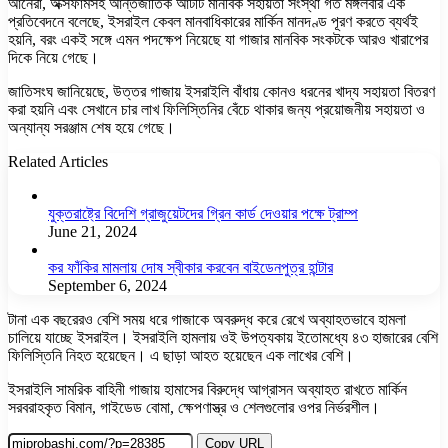
আনেরা, অক্সফামসহ আন্তর্জাতিক আটটি মানবিক সহায়তা সংস্থা গত মঙ্গলবার এক
প্রতিবেদনে বলেছে, ইসরাইল কেবল মানবাধিকারের মার্কিন মানদণ্ড পূরণ করতে ব্যর্থই
হয়নি, বরং একই সঙ্গে এমন পদক্ষেপ নিয়েছে যা গাজার মানবিক সংকটকে আরও খারাপের
দিকে নিয়ে গেছে।
জাতিসংঘ জানিয়েছে, উত্তর গাজায় ইসরাইলি বাঁধায় কোনও ধরনের খাদ্য সহায়তা বিতরণ
করা হয়নি এবং সেখানে চার লাখ ফিলিস্তিনির বেঁচে থাকার জন্য প্রয়োজনীয় সহায়তা ও
অন্যান্য সরঞ্জাম শেষ হয়ে গেছে।
Related Articles
যুক্তরাষ্ট্রে বিদেশি গ্রাজুয়েটদের গ্রিন কার্ড দেওয়ার পক্ষে ট্রাম্প
June 21, 2024
কর ফাঁকির মামলায় দোষ স্বীকার করবেন বাইডেনপুত্র হান্টার
September 6, 2024
টানা এক বছরেরও বেশি সময় ধরে গাজাকে অবরুদ্ধ করে রেখে অব্যাহতভাবে হামলা
চালিয়ে যাচ্ছে ইসরাইল। ইসরাইলি হামলায় ওই উপত্যকায় ইতোমধ্যে ৪৩ হাজারের বেশি
ফিলিস্তিনি নিহত হয়েছেন। এ ছাড়া আহত হয়েছেন এক লাখের বেশি।
ইসরাইলি সামরিক বাহিনী গাজায় হামাসের বিরুদ্ধে আগ্রাসন অব্যাহত রাখতে মার্কিন
সরবরাহকৃত বিমান, গাইডেড বোমা, ক্ষেপণাস্ত্র ও শেলগুলোর ওপর নির্ভরশীল।
Copy URL