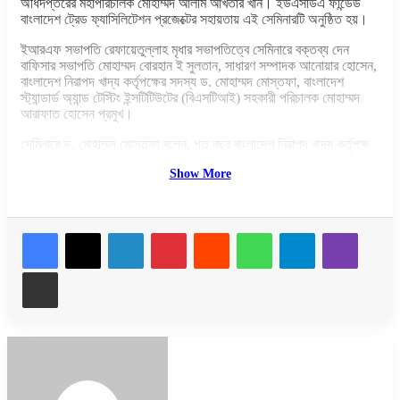
অধিদপ্তরের মহাপরিচালক মোহাম্মদ আলীম আখতার খান। ইউএসডিএ ফান্ডেড
বাংলাদেশ ট্রেড ফ্যাসিলিটেশন প্রজেক্টের সহায়তায় এই সেমিনারটি অনুষ্ঠিত হয়।
ইআরএফ সভাপতি রেফায়েতুল্লাহ মৃধার সভাপতিত্বে সেমিনারে বক্তব্য দেন
বাফিসার সভাপতি মোহাম্মদ বোরহান ই সুলতান, সাধারণ সম্পাদক আনোয়ার হোসেন,
বাংলাদেশ নিরাপদ খাদ্য কর্তৃপক্ষের সদস্য ড. মোহাম্মদ মোস্তফা, বাংলাদেশ
স্ট্যান্ডার্ড অ্যান্ড টেস্টিং ইন্সটিটিউটের (বিএসটিআই) সহকারী পরিচালক মোহাম্মদ
আরাফাত হোসেন প্রমুখ।
সেমিনারে ড. মোহাম্মদ মোস্তফা বলেন, গত বছর বাংলাদেশ নিরাপদ খাদ্য কর্তৃপক্ষ
বাজার থেকে বিভিন্ন ধরনের ১৩৮১টি খাদ্য পণ্যের নমুনা সংগ্রহ করে ল্যাব টেস্ট
Show More
করিয়েছিলেন। তাতে ২০ শতাংশ পণ্যই মানহীন পাওয়া গেছে। তারা শাস্তি দেয়ার
চেয়ে মানুষকে সচেতন করার দিকেই বেশি মনোযোগ দিচ্ছেন। এতে ভেজাল খাদ্য
উৎপাদন কমে আসবে বলে কর্তৃপক্ষ মনে করে।
LinkedIn
Pinterest
Reddit
WhatsApp
Telegram
Viber
বাংলাদেশের বাজারে নকল পণ্য তৈরি ও উৎপন্নের কারণ ও প্রতিকারের বিষয়গুলো
তুলে ধরে বক্তারা বলেন, যখন বাজারে আসল পণ্যের চাহিদা অনুপাতে সরবরাহ কম
থাকে অথবা যেটুকু সরবরাহ আছে তার মূল্য খুব বেশি বেড়ে মানুষের ক্রয়ক্ষমতার
Share via Email
বাইরে চলে যায় তখন কিছু অসাধু ব্যক্তি অতি মুনাফার আশায় নকল পণ্য উৎপাদন
ও বাজারজাত করে। আর এটি তখনই বেশি হয় যখন আমদানিকৃত পণ্যের ওপর
অতিরিক্ত শুল্ক আরোপের ফলে পণ্যের বিক্রয়মূল্য অতিরিক্ত বেড়ে যায়।
বিভিন্ন বিদেশি ব্র্যান্ডের মোড়ক ও প্যাকেট তৈরি করে অসাধু ব্যক্তিরা এই নকল
পণ্য তৈরি করে।
নকল পণ্য বাংলাদেশে উৎপাদন করার কারণে, এর দশ ভাগের এক ভাগ পণ্যও এখন
আমদানি হয় না। এর কারণে সরকার বছরে প্রায় এক হাজার কোটি টাকার মতো