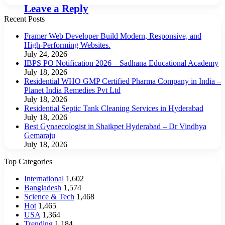
Leave a Reply
Recent Posts
Framer Web Developer Build Modern, Responsive, and
High-Performing Websites.
July 24, 2026
IBPS PO Notification 2026 – Sadhana Educational Academy
July 18, 2026
Residential WHO GMP Certified Pharma Company in India –
Planet India Remedies Pvt Ltd
July 18, 2026
Residential Septic Tank Cleaning Services in Hyderabad
July 18, 2026
Best Gynaecologist in Shaikpet Hyderabad – Dr Vindhya
Gemaraju
July 18, 2026
Top Categories
International
1,602
Bangladesh
1,574
Science & Tech
1,468
Hot
1,465
USA
1,364
Trending
1,184