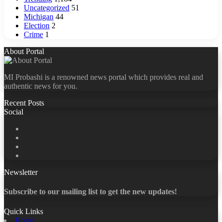
Uncategorized
51
Michigan
44
Election
2
Crime
1
About Portal
MI Probashi is a renowned news portal which provides real and
authentic news for you.
Recent Posts
Social
Facebook
X
LinkedIn
YouTube
Newsletter
Subscribe to our mailing list to get the new updates!
Quick Links
Home