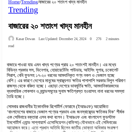
Home
/
Trending
/
বাজারের ২০ শতাংশ খাদ্য মানহীন
Trending
বাজারের ২০ শতাংশ খাদ্য মানহীন
Kasar Dewan
Last Updated: December 24, 2024
0
276
2 minutes
read
বাজারে পাওয়া যায় এমন খাদ্য পণ্যের প্রায় ২০ শতাংশই মানহীন। এর মধ্যে
বিভিন্ন প্রকার সস, ভিনেগার, হোয়ায়েটেনিং পাউডার, আইসিং সুগার, চকোলেট
সিরাপ, বেবি ফুডসহ ১৭-২০ ধরনের আমদানিকৃত পণ্য নকল ও ভেজাল হচ্ছে
বেশি। এর কারণে দেশেরে মানুষের স্বাস্থ্যগত ক্ষতির পাশাপাশি সরকার বিপুল পরিমাণ
রাজস্ব থেকে বঞ্চিত হচ্ছে। এছাড়া দেশেরে ভাবমূর্তির ক্ষতি, আমদানিকারকদের
ব্যবসায়িক লোকসান ও ব্র্যান্ডসমূহের সুনাম ক্ষতিগ্রস্ত হওয়াসহ নানা ধরনের সমস্যা
তৈরি হচ্ছে।
সোমবার রাজধানীর ইকোনমিক রিপোর্টার্স ফোরামে (ইআরএফ) আয়োজিত
‘বাংলাদেশের বাজারে ভেজাল পণ্যের প্রভাব এবং জনস্বাস্থ্যের ক্ষতিকর দিক’ শীর্ষক
এক সেমিনারে বক্তারা এসব কথা বলেন। ইআরএফ এবং বাংলাদেশ ফুডস্টাফ
ইমপোর্টার্স এ্যান্ড সাপ্লায়ার্স এসোসিয়েশন (বাফিসা) যৌথভাবে এই সেমিনারের
আয়োজন করে। এতে প্রধান অতিথি ছিলেন জাতীয় ভোক্তা অধিকার সংরক্ষণ