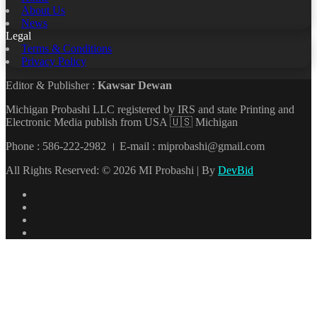
About Us
News
Legal
Terms & Conditions
Privacy Policy
Editor & Publisher :
Kawsar Dewan
Michigan Probashi LLC registered by IRS and state Printing and
Electronic Media publish from USA 🇺🇸 Michigan
Phone : 586-222-2982 । E-mail : miprobashi@gmail.com
All Rights Reserved: © 2026 MI Probashi | By
DevBid
Facebook
X
LinkedIn
YouTube
Back
to
top
button