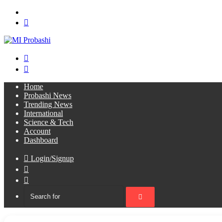
Menu
Search
for
Switch
skin
Log
In
Home
Probashi News
Trending News
International
Science & Tech
Account
Dashboard
Login/Signup
Sidebar
Switch
skin
Search
for