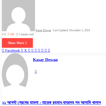
Kasar Dewan
Last Updated: December 2, 2024
0
160
1 minute read
Show More
LinkedIn
Pinterest
Reddit
WhatsApp
Telegram
Viber
Share
Facebook
X
via
Email
Kasar Dewan
Website
২১
২১ আগস্ট গ্রেনেড হামলা : তারেক রহমান-বাবরসহ সব আসামি খালাস