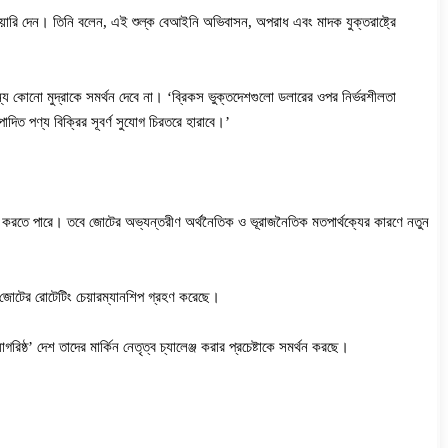
িয়ারি দেন। তিনি বলেন, এই শুল্ক বেআইনি অভিবাসন, অপরাধ এবং মাদক যুক্তরাষ্ট্রে
 অন্য কোনো মুদ্রাকে সমর্থন দেবে না। ‘ব্রিকস ভুক্তদেশগুলো ডলারের ওপর নির্ভরশীলতা
াদিত পণ্য বিক্রির সূবর্ণ সুযোগ চিরতরে হারাবে।’
গ তৈরি করতে পারে। তবে জোটের অভ্যন্তরীণ অর্থনৈতিক ও ভূরাজনৈতিক মতপার্থক্যের কারণে নতুন
ই জোটের রোটেটিং চেয়ারম্যানশিপ গ্রহণ করেছে।
গরিষ্ঠ’ দেশ তাদের মার্কিন নেতৃত্ব চ্যালেঞ্জ করার প্রচেষ্টাকে সমর্থন করছে।