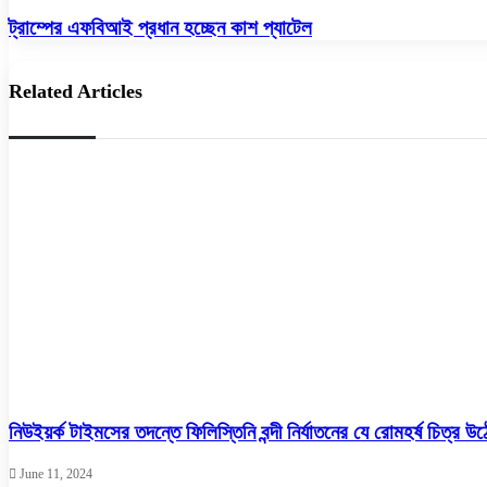
আগস্ট
গ্রেনেড
ট্রাম্পের
ট্রাম্পের এফবিআই প্রধান হচ্ছেন কাশ প্যাটেল
হামলা
এফবিআই
:
প্রধান
তারেক
হচ্ছেন
Related Articles
রহমান-
কাশ
বাবরসহ
প্যাটেল
সব
আসামি
খালাস
নিউইয়র্ক টাইমসের তদন্তে ফিলিস্তিনি বন্দী নির্যাতনের যে রোমহর্ষ চিত্র উ
June 11, 2024