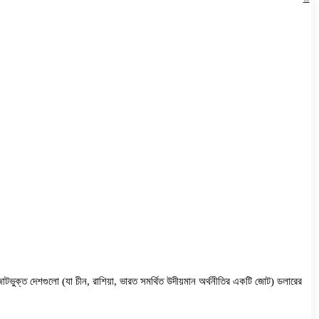
কস জোটভুক্ত দেশগুলো (যা চীন, রাশিয়া, ভারত সমর্থিত উদীয়মান অর্থনীতির একটি জোট) ডলারের