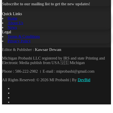
Subscribe to our mailing list to get the new updates!
Quick Links
Home
About Us
News
Legal
Terms & Conditions
Privacy Policy
Editor & Publisher :
Kawsar Dewan
Michigan Probashi LLC registered by IRS and state Printing and
Electronic Media publish from USA 🇺🇸 Michigan
Phone : 586-222-2982 । E-mail : miprobashi@gmail.com
All Rights Reserved: © 2026 MI Probashi | By
DevBid
Facebook
X
LinkedIn
YouTube
Back