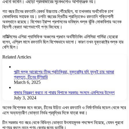
এখনো কমেনি। এছাড়া শ্রমবাজারের সূচকগুলোও আশাব্যঞ্জক নয়।
গত বছর চীনের রফতানি রেকর্ড উচ্চতায় পৌঁছেছিল, যা তখনকার অর্থনৈতিক চাপ
মোকাবিলায় সহায়ক হয়। চলতি বছরের দ্বিতীয় প্রান্তিকেও রফতানি শক্তিশালী
অবস্থানে রয়েছে। বিশেষত ট্রাম্প প্রশাসনের ভবিষ্যৎ শুল্ক ঝুঁকি মোকাবিলায় অনেক
বিদেশী ক্রেতা আগেভাগেই পণ্য কিনেছে।
নাটিক্সিসের এশিয়া প্যাসিফিক অঞ্চলের প্রধান অর্থনীতিবিদ এলিসিয়া গার্সিয়া হেরেরো
বলেন, এপ্রিল মাসে রফতানি ছিল বিশেষভাবে ভালো। কারণ তখন যুক্তরাষ্ট্রে শুল্ক হার
বেশি ছিল।
Related Articles
পাল্টা শুল্ক আরোপের তীব্র প্রতিক্রিয়া, যুক্তরাষ্ট্র যদি যুদ্ধই চায় আমরা
প্রস্তুত, চীনের হুঁশিয়ারি
March 6, 2025
বাজার নিয়ন্ত্রণ করতে না পারায় বিপাকে সরকার: সংসদে এমপিদের উদ্বেগ
July 3, 2024
অনেক বিশ্লেষক মনে করেন, চীনের উচিত এখন রফতানি ও নির্মাণনির্ভর মডেল থেকে সরে
এসে অভ্যন্তরীণ ভোক্তা নির্ভর প্রবৃদ্ধির দিকে যাত্রা করা।
চীন সরকার গত বছর থেকে বিভিন্ন ভোক্তা উৎসাহমূলক পদক্ষেপ নিয়েছে, যেমন পুরনো
পণ্যের বদলে নতুন পণ্য কেনার জন্য ভর্তুকি।