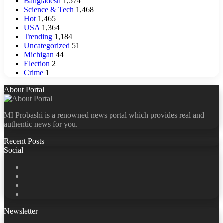
Bangladesh
1,574
Science & Tech
1,468
Hot
1,465
USA
1,364
Trending
1,184
Uncategorized
51
Michigan
44
Election
2
Crime
1
About Portal
MI Probashi is a renowned news portal which provides real and
authentic news for you.
Recent Posts
Social
Facebook
X
LinkedIn
YouTube
Newsletter