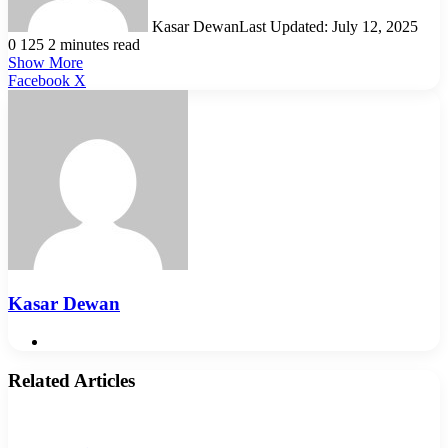
Kasar Dewan
Last Updated: July 12, 2025
0
125
2 minutes read
Show More
LinkedIn
Pinterest
Reddit
WhatsApp
Telegram
Viber
Share
Facebook
X
via
Email
Kasar Dewan
Website
Related Articles