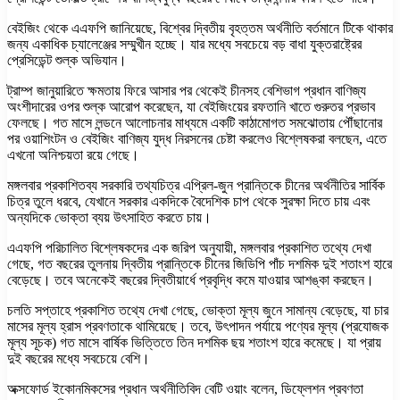
বেইজিং থেকে এএফপি জানিয়েছে, বিশ্বের দ্বিতীয় বৃহত্তম অর্থনীতি বর্তমানে টিকে থাকার
জন্য একাধিক চ্যালেঞ্জের সম্মুখীন হচ্ছে। যার মধ্যে সবচেয়ে বড় বাধা যুক্তরাষ্ট্রের
প্রেসিডেন্ট শুল্ক অভিযান।
ট্রাম্প জানুয়ারিতে ক্ষমতায় ফিরে আসার পর থেকেই চীনসহ বেশিভাগ প্রধান বাণিজ্য
অংশীদারের ওপর শুল্ক আরোপ করেছেন, যা বেইজিংয়ের রফতানি খাতে গুরুতর প্রভাব
ফেলছে। গত মাসে লন্ডনে আলোচনার মাধ্যমে একটি কাঠামোগত সমঝোতায় পৌঁছানোর
পর ওয়াশিংটন ও বেইজিং বাণিজ্য যুদ্ধ নিরসনের চেষ্টা করলেও বিশ্লেষকরা বলছেন, এতে
এখনো অনিশ্চয়তা রয়ে গেছে।
মঙ্গলবার প্রকাশিতব্য সরকারি তথ্যচিত্র এপ্রিল-জুন প্রান্তিকে চীনের অর্থনীতির সার্বিক
চিত্র তুলে ধরবে, যেখানে সরকার একদিকে বৈদেশিক চাপ থেকে সুরক্ষা দিতে চায় এবং
অন্যদিকে ভোক্তা ব্যয় উৎসাহিত করতে চায়।
এএফপি পরিচালিত বিশ্লেষকদের এক জরিপ অনুযায়ী, মঙ্গলবার প্রকাশিত তথ্যে দেখা
গেছে, গত বছরের তুলনায় দ্বিতীয় প্রান্তিকে চীনের জিডিপি পাঁচ দশমিক দুই শতাংশ হারে
বেড়েছে। তবে অনেকেই বছরের দ্বিতীয়ার্ধে প্রবৃদ্ধি কমে যাওয়ার আশঙ্কা করছেন।
চলতি সপ্তাহে প্রকাশিত তথ্যে দেখা গেছে, ভোক্তা মূল্য জুনে সামান্য বেড়েছে, যা চার
মাসের মূল্য হ্রাস প্রবণতাকে থামিয়েছে। তবে, উৎপাদন পর্যায়ে পণ্যের মূল্য (প্রযোজক
মূল্য সূচক) গত মাসে বার্ষিক ভিত্তিতে তিন দশমিক ছয় শতাংশ হারে কমেছে। যা প্রায়
দুই বছরের মধ্যে সবচেয়ে বেশি।
অক্সফোর্ড ইকোনমিকসের প্রধান অর্থনীতিবিদ বেটি ওয়াং বলেন, ডিফ্লেশন প্রবণতা