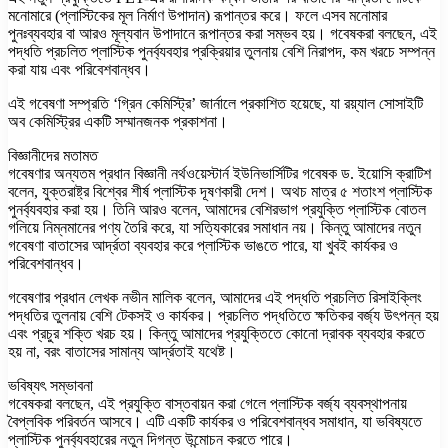
মনোমারে (প্লাস্টিকের মূল নির্মাণ উপাদান) রূপান্তর করে। ফলে এসব মনোমার
পুনঃব্যবহার বা আরও মূল্যবান উপাদানে রূপান্তর করা সম্ভব হয়। গবেষকরা বলছেন, এই
পদ্ধতি প্রচলিত প্লাস্টিক পুনর্ব্যবহার প্রক্রিয়ার তুলনায় বেশি নিরাপদ, কম খরচে সম্পন্ন
করা যায় এবং পরিবেশবান্ধব।
এই গবেষণা সম্প্রতি ‘গ্রিন কেমিস্ট্রি’ জার্নালে প্রকাশিত হয়েছে, যা রয়্যাল সোসাইটি
অব কেমিস্ট্রির একটি সম্মানজনক প্রকাশনা।
বিজ্ঞানীদের মতামত
গবেষণার অন্যতম প্রধান বিজ্ঞানী নর্থওয়েস্টার্ন ইউনিভার্সিটির গবেষক ড. ইয়োসি ক্রাটিশ
বলেন, যুক্তরাষ্ট্র বিশ্বের শীর্ষ প্লাস্টিক দূষণকারী দেশ। অথচ মাত্র ৫ শতাংশ প্লাস্টিক
পুনর্ব্যবহার করা হয়। তিনি আরও বলেন, আমাদের বেশিরভাগ প্রযুক্তি প্লাস্টিক বোতল
গলিয়ে নিম্নমানের পণ্য তৈরি করে, যা সত্যিকারের সমাধান নয়। কিন্তু আমাদের নতুন
গবেষণা বাতাসের আর্দ্রতা ব্যবহার করে প্লাস্টিক ভাঙতে পারে, যা খুবই কার্যকর ও
পরিবেশবান্ধব।
গবেষণার প্রধান লেখক নভীন মালিক বলেন, আমাদের এই পদ্ধতি প্রচলিত রিসাইক্লিং
পদ্ধতির তুলনায় বেশি টেকসই ও কার্যকর। প্রচলিত পদ্ধতিতে ক্ষতিকর বর্জ্য উৎপন্ন হয়
এবং প্রচুর শক্তি খরচ হয়। কিন্তু আমাদের প্রযুক্তিতে কোনো দ্রাবক ব্যবহার করতে
হয় না, বরং বাতাসের সামান্য আর্দ্রতাই যথেষ্ট।
ভবিষ্যৎ সম্ভাবনা
গবেষকরা বলছেন, এই প্রযুক্তি বাস্তবায়ন করা গেলে প্লাস্টিক বর্জ্য ব্যবস্থাপনায়
বৈপ্লবিক পরিবর্তন আসবে। এটি একটি কার্যকর ও পরিবেশবান্ধব সমাধান, যা ভবিষ্যতে
প্লাস্টিক পুনর্ব্যবহারের নতুন দিগন্ত উন্মোচন করতে পারে।