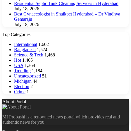
Residential Septic Tank Cleaning Services in Hyderabad
July 18, 2026
Best Gynaecologist in Shaikpet Hyderabad – Dr Vindhya
Gemaraju
July 18, 2026
Top Categories
International
1,602
Bangladesh
1,574
Science & Tech
1,468
Hot
1,465
USA
1,364
Trending
1,184
Uncategorized
51
Michigan
44
Election
2
Crime
1
About Portal
MI Probashi is a renowned news portal which provides real and
authentic news for you.