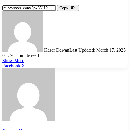
Copy URL
Kasar Dewan
Last Updated: March 17, 2025
0
139
1 minute read
Show More
LinkedIn
Pinterest
Reddit
WhatsApp
Telegram
Viber
Share
Facebook
X
via
Email