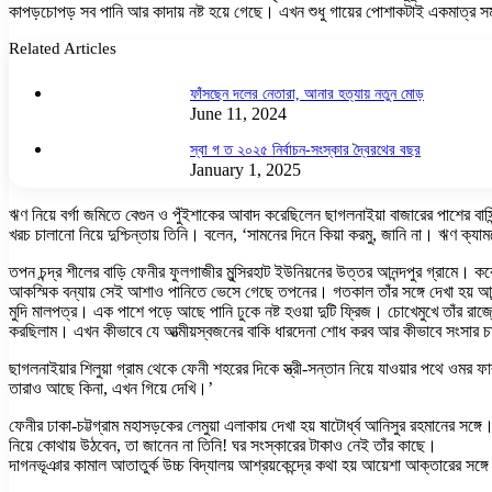
কাপড়চোপড় সব পানি আর কাদায় নষ্ট হয়ে গেছে। এখন শুধু গায়ের পোশাকটাই একমাত্র 
Related Articles
ফাঁসছেন দলের নেতারা, আনার হত্যায় নতুন মোড়
June 11, 2024
স্বা গ ত ২০২৫ নির্বাচন-সংস্কার দ্বৈরথের বছর
January 1, 2025
ঋণ নিয়ে বর্গা জমিতে বেগুন ও পুঁইশাকের আবাদ করেছিলেন ছাগলনাইয়া বাজারের পাশের
খরচ চালানো নিয়ে দুশ্চিন্তায় তিনি। বলেন, ‘সামনের দিনে কিয়া করমু, জানি না। ঋণ ক
তপন চন্দ্র শীলের বাড়ি ফেনীর ফুলগাজীর মুন্সিরহাট ইউনিয়নের উত্তর আনন্দপুর গ্রা
আকস্মিক বন্যায় সেই আশাও পানিতে ভেসে গেছে তপনের। গতকাল তাঁর সঙ্গে দেখা হয় আনন্দ
মুদি মালপত্র। এক পাশে পড়ে আছে পানি ঢুকে নষ্ট হওয়া দুটি ফ্রিজ। চোখেমুখে তাঁর
করছিলাম। এখন কীভাবে যে আত্মীয়স্বজনের বাকি ধারদেনা শোধ করব আর কীভাবে সংসার চা
ছাগলনাইয়ার শিলুয়া গ্রাম থেকে ফেনী শহরের দিকে স্ত্রী-সন্তান নিয়ে যাওয়ার পথে ও
তারাও আছে কিনা, এখন গিয়ে দেখি।’
ফেনীর ঢাকা-চট্টগ্রাম মহাসড়কের লেমুয়া এলাকায় দেখা হয় ষাটোর্ধ্ব আনিসুর রহমানের সঙ্গ
নিয়ে কোথায় উঠবেন, তা জানেন না তিনি! ঘর সংস্কারের টাকাও নেই তাঁর কাছে।
দাগনভূঞার কামাল আতাতুর্ক উচ্চ বিদ্যালয় আশ্রয়কেন্দ্রে কথা হয় আয়েশা আক্তারে