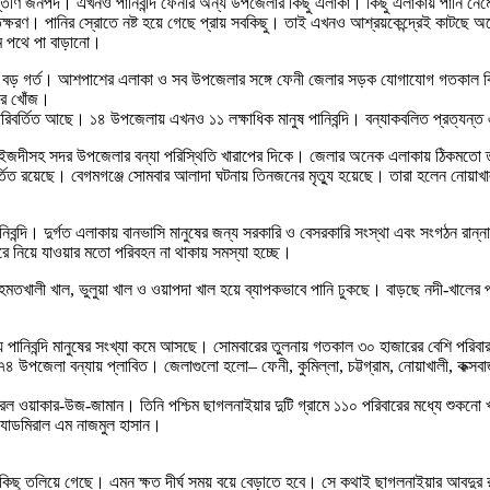
্তীর্ণ জনপদ। এখনও পানিবন্দি ফেনীর অন্য উপজেলার কিছু এলাকা। কিছু এলাকায় পানি নে
ক্ষরণ। পানির স্রোতে নষ্ট হয়ে গেছে প্রায় সবকিছু। তাই এখনও আশ্রয়কেন্দ্রেই কাটছে 
 পথে পা বাড়ানো।
াও বড় গর্ত। আশপাশের এলাকা ও সব উপজেলার সঙ্গে ফেনী জেলার সড়ক যোগাযোগ গতকাল কিছু
নের খোঁজ।
অপরিবর্তিত আছে। ১৪ উপজেলায় এখনও ১১ লক্ষাধিক মানুষ পানিবন্দি। বন্যাকবলিত প্রত্যন্ত 
জদীসহ সদর উপজেলার বন্যা পরিস্থিতি খারাপের দিকে। জেলার অনেক এলাকায় ঠিকমতো ত্রাণ প
বর্তিত রয়েছে। বেগমগঞ্জে সোমবার আলাদা ঘটনায় তিনজনের মৃত্যু হয়েছে। তারা হলেন নোয়া
ি। দুর্গত এলাকায় বানভাসি মানুষের জন্য সরকারি ও বেসরকারি সংস্থা এবং সংগঠন রান্না করা
ে নিয়ে যাওয়ার মতো পরিবহন না থাকায় সমস্যা হচ্ছে।
 রহমতখালী খাল, ভুলুয়া খাল ও ওয়াপদা খাল হয়ে ব্যাপকভাবে পানি ঢুকছে। বাড়ছে নদী-খালের 
াকায় পানিবন্দি মানুষের সংখ্যা কমে আসছে। সোমবারের তুলনায় গতকাল ৩০ হাজারের বেশি পরিবা
পজেলা বন্যায় প্লাবিত। জেলাগুলো হলো– ফেনী, কুমিল্লা, চট্টগ্রাম, নোয়াখালী, কক্সবাজার,
ল ওয়াকার-উজ-জামান। তিনি পশ্চিম ছাগলনাইয়ার দুটি গ্রামে ১১০ পরিবারের মধ্যে শুকনো
অ্যাডমিরাল এম নাজমুল হাসান।
 সবকিছু তলিয়ে গেছে। এমন ক্ষত দীর্ঘ সময় বয়ে বেড়াতে হবে। সে কথাই ছাগলনাইয়ার আবদ