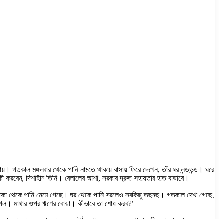
ায়। গতকাল মঙ্গলবার থেকে পানি নামতে থাকায় বাসায় ফিরে দেখেন, তাঁর ঘর লন্ডভন্ড। ঘরে
কী করবেন, দিশাহীন তিনি। বেলালের আশা, সরকার দ্রুত সহায়তার হাত বাড়াবে।
 ওই এলাকা থেকে পানি নেমে গেছে। ঘর থেকে পানি সরলেও সবকিছু তছনছ। গতকাল দেখা গেছে,
য়ে গেল। মাথার ওপর ঋণের বোঝা। কীভাবে তা শোধ করব?’