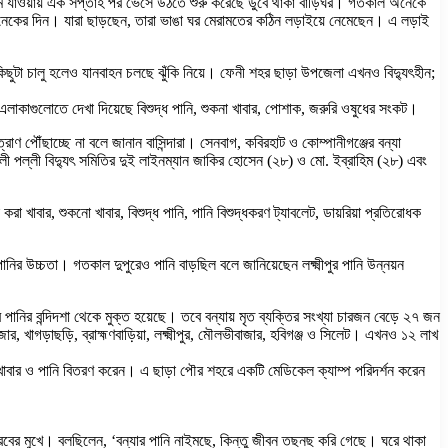
মে যাওয়ায় এক সপ্তাহ পর ভেসে উঠতে শুরু করেছে ডুবে থাকা বাড়িঘর। গতকাল অনেকে
অনেকের দিন। যারা ছাড়ছেন, তারা ভাঙা ঘর মেরামতের কঠিন লড়াইয়ে নেমেছেন। এ লড়াই
টা চালু হলেও যানবাহন চলছে ঝুঁকি নিয়ে। ফেনী শহর ছাড়া উপজেলা এখনও বিদ্যুৎহীন;
এলাকাগুলোতে দেখা দিয়েছে বিশুদ্ধ পানি, শুকনা খাবার, পোশাক, জরুরি ওষুধের সংকট।
ৌঁছাচ্ছে না বলে জানান বাসিন্দারা। সেনবাগ, কবিরহাট ও কোম্পানীগঞ্জের বন্যা
খালী পল্লী বিদ্যুৎ সমিতির দুই লাইনম্যান জাকির হোসেন (২৮) ও মো. ইব্রাহিম (২৮) এবং
 খাবার, শুকনো খাবার, বিশুদ্ধ পানি, পানি বিশুদ্ধকরণ ট্যাবলেট, ডায়রিয়া প্রতিরোধক
পানির উচ্চতা। গতকাল দুপুরেও পানি বাড়ছিল বলে জানিয়েছেন লক্ষ্মীপুর পানি উন্নয়ন
র পানির বন্দিদশা থেকে মুক্ত হয়েছে। তবে বন্যায় মৃত ব্যক্তির সংখ্যা চারজন বেড়ে ২৭ জন
 খাগড়াছড়ি, ব্রাহ্মণবাড়িয়া, লক্ষ্মীপুর, মৌলভীবাজার, হবিগঞ্জ ও সিলেট। এখনও ১২ লাখ
 খাবার ও পানি বিতরণ করেন। এ ছাড়া পৌর শহরে একটি মেডিকেল ক্যাম্প পরিদর্শন করেন
ুর রবের মুখে। বলছিলেন, ‘বন্যার পানি নাইমছে, কিন্তু জীবন তছনছ করি গেছে। ঘরে থাকা