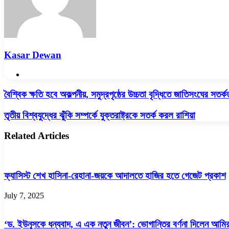
Kasar Dewan
Website
বৈশ্বিক
বৈশ্বিক ক্ষতি হবে অকল্পনীয়, সমুদ্রপৃষ্ঠের উচ্চতা বৃদ্ধিতে জাতিসংঘের সতর্ক
ক্ষতি
হবে
তৃতীয়
তৃতীয় বিশ্বযুদ্ধের ঝুঁকি সম্পর্কে যুক্তরাষ্ট্রকে সতর্ক করল রাশিয়া
অকল্পনীয়,
বিশ্বযুদ্ধের
সমুদ্রপৃষ্ঠের
ঝুঁকি
Related Articles
উচ্চতা
সম্পর্কে
বৃদ্ধিতে
যুক্তরাষ্ট্রকে
জাতিসংঘের
সতর্ক
সতর্কতা
করল
ফ্যাসিস্ট শেখ হাসিনা-রেহানা-জয়কে আদালতে হাজির হতে গেজেট প্রকাশ
রাশিয়া
July 7, 2025
‘ড. ইউনূসকে ধন্যবাদ, এ এক নতুন জীবন’: ভোগান্তির বর্ণনা দিলেন আমি