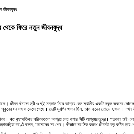
ুন জীবনযুদ্ধ
দ্র থেকে ফিরে নতুন জীবনযুদ্ধ
োকে। জীবন বাঁচাতে স্ত্রী ও দুই সন্তান নিয়ে আশ্রয় নেন স্থানীয় একটি স্কুল ভবনের দোতল
পুকুরের সব মাছও ভেসে গেছে। ছোট্ট মুরগির খামার ছিল, তাও বানের তোড়ে হাওয়া। এখন 
ি পরিবার। গত বৃহস্পতিবার পরিবারগুলো আশ্রয় নেয় বাশার সিটি আশ্রয়কেন্দ্রে। গতকাল
ফা কান্নাজড়িত কণ্ঠে বলেন, ‘আমাদের সব শেষ। কীভাবে ঘর ঠিক করব? জীবনটা বড় কঠিন হ