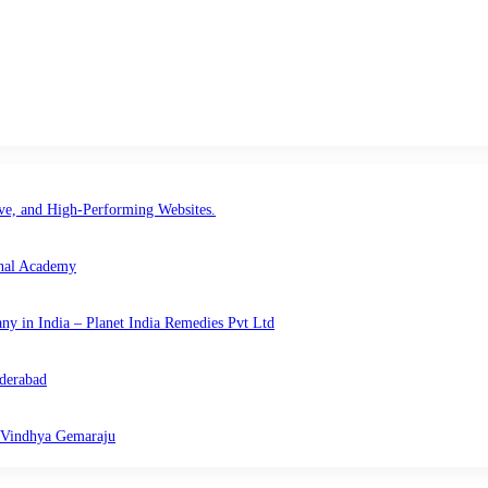
e, and High-Performing Websites.
onal Academy
 in India – Planet India Remedies Pvt Ltd
yderabad
r Vindhya Gemaraju