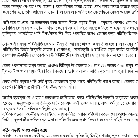
ফেনী শহরের পানি নেমেছে দু’দিন আগে। ডুবে ছিল ছাগলনাইয়া, পরশুরাম ও ফুলগাজীর বিস
ঘরের অবস্থা দেখতে পথে নামেন। তবে নিজের ঘরের চেহারা দেখে সবার হৃদয়ে হয়েছে রক্ত
কবে শেষ হবে, তাও জানেন না কেউ। এ যেন এক অনিশ্চয়তাকে পেছনে ফেলে আরেক দুর্গম
পানি সরে যাওয়ার পর জমাটবদ্ধ কাদা জানান দিচ্ছে বন্যার চিহ্ন। সড়কের কোথাও কোথ
মোবাইল ফোন নেটওয়ার্কেও এখনও ফেরেনি সবাই। এতে অনেকে নিতে পারছেন না স্বজ
কুমিল্লায় গোমতীতে পানি বিপৎসীমার নিচ দিয়ে প্রবাহিত হলেও জেলার বন্যা পরিস্থিতি 
নোয়াখালীর বন্যা পরিস্থিতি কোথাও উন্নতি, আবার কোথাও অবনতি হয়েছে। এর মধ্যে মাই
পরিস্থিতির কিছুটা উন্নতি হয়েছে। বেগমগঞ্জ, সোনাইমুড়ী ও চাটখিলে বন্যা কার্যত অপরি
বেগমগঞ্জ টেক্সটাইল ভোকেশনাল ইনস্টিটিউটের দশম শ্রেণির ছাত্র সাব্বির আহমেদ (১৬)।
জেলা প্রশাসনের তথ্য বলছে, এখনও বিভিন্ন উপজেলায় ২০ লাখ ৩৬ হাজার ৭০০ মানুষ পানিবন্দ
ট্যাবলেট ও খাবার স্যালাইন বিতরণ করছে। দুর্গম এলাকায় অতিরিক্ত পানি ও ত্রাণ বহন কর
নোয়াখালীর বন্যার পানি লক্ষ্মীপুরের লোকালয়ে ঢুকে পড়ায় পরিস্থিতি খারাপ হচ্ছে। জেলার
বোর্ডের নির্বাহী প্রকৌশলী নাহিদ-উজ জামান খান।
দুর্যোগ ব্যবস্থাপনা ও ত্রাণ মন্ত্রণালয় জানিয়েছে, বন্যা পরিস্থিতির উন্নতি অব্যাহত থ
হয়েছে। মন্ত্রণালয়ের অতিরিক্ত সচিব কে এম আলী রেজা জানান, এখন পর্যন্ত ১১ জেলার ৭৪ উ
৭ হাজার ৪২৯টি পরিবার পানিবন্দি হয়ে আছে।
এদিকে গতকাল ফেনীর ছাগলনাইয়ায় বন্যাকবলিত এলাকা পরিদর্শন করেন সেনাপ্রধান জেনারে
তিনি। ফুলগাজীর ক্ষতিগ্রস্ত এলাকা পরিদর্শন এবং ত্রাণ বিতরণ করেন নৌবাহিনী প্রধান 
কঠিন লড়াই আরও কঠিন হচ্ছে
সর্বনাশা বানের জলে ফেনীসহ ১১ জেলায় ঘরবাড়ি, কৃষিজমি, চিংড়ির খামার, পুকুর, ডোবা–