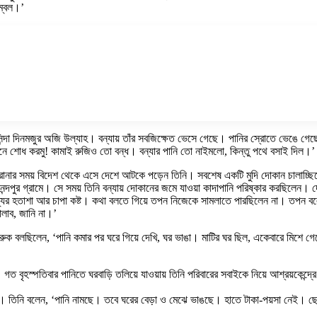
সম্বল।’
 বাসিন্দা দিনমজুর অজি উল্যাহ। বন্যায় তাঁর সবজিক্ষেত ভেসে গেছে। পানির স্রোতে ভেঙ
্যামনে শোধ করমু! কামাই রুজিও তো বন্ধ। বন্যার পানি তো নাইমলো, কিন্তু পথে বসাই দিল।’
মে। করোনার সময় বিদেশ থেকে এসে দেশে আটকে পড়েন তিনি। সবশেষ একটি মুদি দোকান চালাচ
পুর গ্রামে। সে সময় তিনি বন্যায় দোকানের জমে যাওয়া কাদাপানি পরিষ্কার করছিলেন। দো
 রাজ্যের হতাশা আর চাপা কষ্ট। কথা বলতে গিয়ে তপন নিজেকে সামলাতে পারছিলেন না। তপন
লাব, জানি না।’
মর ফারুক বলছিলেন, ‘পানি কমার পর ঘরে গিয়ে দেখি, ঘর ভাঙা। মাটির ঘর ছিল, একেবারে মিশে
ে। গত বৃহস্পতিবার পানিতে ঘরবাড়ি তলিয়ে যাওয়ায় তিনি পরিবারের সবাইকে নিয়ে আশ্রয়কেন্
র সঙ্গে। তিনি বলেন, ‘পানি নামছে। তবে ঘরের বেড়া ও মেঝে ভাঙছে। হাতে টাকা-পয়সা নে