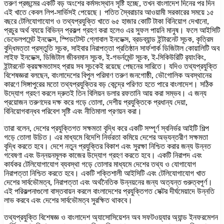
তরুণ প্রজন্মের একটি বড় অংশের কর্মসংস্থান সৃষ্টি হচ্ছে, তখন বাংলাদেশ দিনের পর দিন
এই খাতে কেবল লিপ-সার্ভিসই পেয়েছে। পতিত স্বৈরাচার আওয়ামী সরকারের সময়ে ১৫
বছরে টেলিযোগাযোগ ও তথ্যপ্রযুক্তি খাতে ৬৫ হাজার কোটি টাকা বিনিয়োগ দেখানো,
প্রচুর অর্থ ব্যয়ে বিভিন্ন প্রকল্প গ্রহণ করা হলেও এর সুফল পায়নি মানুষ। ফলে আইসিটি
ডেভেলপমেন্ট ইনডেক্স, স্পিডটেস্ট গ্লোবাল ইনডেক্স, ব্রডব্যান্ড ইন্টারনেট সূচক, কৃত্রিম
বুদ্ধিমত্তা প্রস্তুতি সূচক, সাইবার নিরাপত্তা প্রতিষ্ঠান সার্ফশার্ক ডিজিটাল কোয়ালিটি অব
লাইফ ইনডেক্স, ডিজিটাল জীবনমান সূচক, ই-গভর্নমেন্ট সূচক, ই-সিকিউরিটি র‌্যাংকিং,
ইন্টারনেট ক্রয়ক্ষমতাসহ প্রায় সব সূচকেই রয়েছে পেছনের সারিতে। যদিও তথ্যপ্রযুক্তি
বিশেষজ্ঞরা বলছেন, বাংলাদেশের বিপুল পরিমাণ তরুণ জনগোষ্ঠী, ভৌগোলিক অবস্থানের
কারণে সিঙ্গাপুরের মতো তথ্যপ্রযুক্তির বড় কেন্দ্রে পরিণত হতে পারে বাংলাদেশ। সঠিক
উদ্যোগ গ্রহণ করলে দ্রুতই তিন বিলিয়ন ডলার রফতানি আয় করা সম্ভব। এ জন্য
প্রয়োজন তরুণদের দক্ষ করে গড়ে তোলা, দেশীয় প্রযুক্তিকে প্রধান্য দেয়া,
বিনিয়োগবান্ধব পরিবেশ সৃষ্টি এবং নীতিমালা প্রণয়ন করা।
তারা বলেন, দেশের প্রযুক্তিগত সক্ষমতা বৃদ্ধি করে একটি সম্পূর্ণ স্বনির্ভর আইটি শিল্প
গড়ে তোলা উচিত। এর মাধ্যমে বিদেশি নির্ভরতা কমিয়ে দেশের অভ্যন্তরীণ সক্ষমতা
বৃদ্ধি করতে হবে। দেশে নতুন প্রযুক্তির বিকাশ এবং সুরক্ষা নিশ্চিত করার জন্য উন্নত
গবেষণা এবং উন্নয়নমূলক কাজের উদ্যোগ গ্রহণ করতে হবে। একটি নিরাপদ এবং
কার্যকর টেলিযোগাযোগ ব্যবস্থা গড়ে তোলার মাধ্যমে দেশের তথ্য ও যোগাযোগ
নিরাপত্তা নিশ্চিত করতে হবে। একটি শক্তিশালী আইসিটি এবং টেলিযোগাযোগ খাত
দেশের সার্বভৌমত্ব, নিরাপত্তা এবং অর্থনৈতিক উন্নয়নের জন্য অত্যন্ত গুরুত্বপূর্ণ।
এই পরিকল্পনাগুলো বাস্তবায়ন করলে বাংলাদেশের প্রযুক্তিগত সেক্টর দীর্ঘমেয়াদে উন্নতি
লাভ করবে এবং দেশের সার্বভৌমত্ব সুরক্ষিত থাকবে।
তথ্যপ্রযুক্তি বিশেষজ্ঞ ও বাংলাদেশ অ্যাসোসিয়েশন অব সফটওয়্যার অ্যান্ড ইনফরমেশন