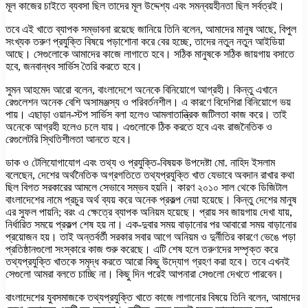
মূল কাজের চাইতে ব্যবসা ছিল তাদের মূল উদ্দেশ্য এবং সমন্বয়হীনতা ছিল সর্বত্রই।
তবে এই খাতে ব্যাপক সম্ভাবনা রয়েছে জানিয়ে তিনি বলেন, আমাদের মানুষ আছে, বিপুল
সংখ্যক তরুণ প্রযুক্তি বিষয়ে পড়াশোনা করে বের হচ্ছে, তাদের নতুন নতুন আইডিয়া
আছে। সেগুলোকে আমাদের কাজে লাগাতে হবে। সঠিক মানুষকে সঠিক জায়গায় বসাতে
হবে, জনবান্ধব সার্ভিস তৈরি করতে হবে।
সুমন আহমেদ আরো বলেন, বাংলাদেশে অনেকে বিনিয়োগে আগ্রহী। কিন্তু এখানে
রেগুলেশন অনেক বেশি অসামঞ্জস্য ও পরিবর্তনশীল। এ কারণে বিদেশিরা বিনিয়োগে ভয়
পায়। এছাড়া ওয়ান-স্টপ সার্ভিস বলা হলেও আমলাতান্ত্রিক জটিলতা কাজ করে। তাই
অনেকে আগ্রহী হলেও চলে যায়। এগুলোকে ঠিক করতে হবে এবং রাজনৈতিক ও
রেগুলেটরি স্থিতিশীলতা আনতে হবে।
ডাক ও টেলিযোগাযোগ এবং তথ্য ও প্রযুক্তি-বিষয়ক উপদেষ্টা মো. নাহিদ ইসলাম
বলেছেন, দেশের অর্থনৈতিক অগ্রগতিতে তথ্যপ্রযুক্তি খাত যেভাবে অবদান রাখার কথা
ছিল বিগত সরকারের আমলে সেভাবে সম্ভব হয়নি। কারণ ২০১০ সাল থেকে ডিজিটাল
বাংলাদেশের নামে প্রচুর অর্থ ব্যয় করে অনেক প্রকল্প নেয়া হয়েছে। কিন্তু দেশের মানুষ
এর সুফল পায়নি; বরং এ ক্ষেত্রে ব্যাপক অনিয়ম হয়েছে। প্রায় সব জায়গায় দেখা যায়,
নির্ধারিত সময়ে প্রকল্প শেষ হয় না। এক-দুবার সময় বাড়ানোর পর আবারো সময় বাড়ানোর
প্রয়োজন হয়। তাই অন্তর্বর্তী সরকার সবার আগে অনিয়ম ও দুর্নীতির কারণে ভেঙে পড়া
প্রতিষ্ঠানগুলো সংস্কারে কাজ শুরু করেছে। এটি শেষ হলে তরুণদের সম্পৃক্ত করে
তথ্যপ্রযুক্তি খাতকে সমৃদ্ধ করতে আরো কিছু উদ্যোগ গ্রহণ করা হবে। তবে এখনই
সেগুলো আমরা বলতে চাচ্ছি না। কিছু দিন পরেই আপনারা সেগুলো দেখতে পারবেন।
বাংলাদেশের যুবসমাজকে তথ্যপ্রযুক্তি খাতে কাজে লাগানোর বিষয়ে তিনি বলেন, আমাদের