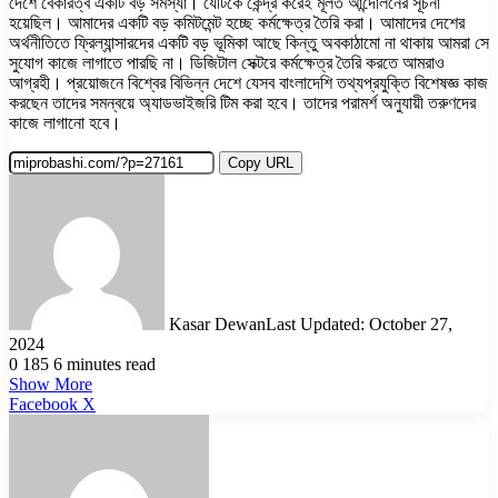
দেশে বেকারত্ব একটি বড় সমস্যা। যেটিকে কেন্দ্র করেই মূলত আন্দোলনের সূচনা
হয়েছিল। আমাদের একটি বড় কমিটমেন্ট হচ্ছে কর্মক্ষেত্র তৈরি করা। আমাদের দেশের
অর্থনীতিতে ফ্রিল্যান্সারদের একটি বড় ভূমিকা আছে কিন্তু অবকাঠামো না থাকায় আমরা সে
সুযোগ কাজে লাগাতে পারছি না। ডিজিটাল সেক্টরে কর্মক্ষেত্র তৈরি করতে আমরাও
আগ্রহী। প্রয়োজনে বিশ্বের বিভিন্ন দেশে যেসব বাংলাদেশি তথ্যপ্রযুক্তি বিশেষজ্ঞ কাজ
করছেন তাদের সমন্বয়ে অ্যাডভাইজরি টিম করা হবে। তাদের পরামর্শ অনুযায়ী তরুণদের
কাজে লাগানো হবে।
Copy URL
Kasar Dewan
Last Updated: October 27,
2024
0
185
6 minutes read
Show More
LinkedIn
Pinterest
Reddit
WhatsApp
Telegram
Viber
Share
Facebook
X
via
Email