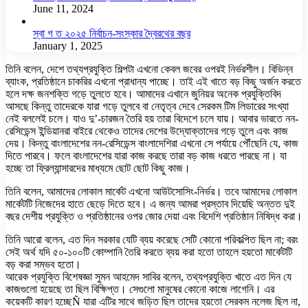
June 11, 2024
স্বা গ ত ২০২৫ নির্বাচন-সংস্কার দ্বৈরথের বছর
January 1, 2025
তিনি বলেন, দেশে তথ্যপ্রযুক্তি শিল্পটা এখনো কেবল জবের ওপরই নির্ভরশীল। বিভিন্ন
ব্যাংক, প্রতিষ্ঠানে চাকরির এখনো প্রাধান্য পাচ্ছে। তাই এই খাতে বড় কিছু অর্জন করতে
হলে দক্ষ জনশক্তি গড়ে তুলতে হবে। আমাদের এখানে জুনিয়র অনেক প্রযুক্তিবিদ
আসছে কিন্তু তাদেরকে যারা গড়ে তুলবে বা নেতৃত্ব দেবে সেরকম টিম লিডারের সংখ্যা
নেই বললেই চলে। যাও দু’-চারজন তৈরি হয় তারা বিদেশে চলে যায়। আবার ভারতে নন-
রেসিডেন্স ইন্ডিয়ানরা বাইরে থেকেও তাদের দেশের উদ্যোক্তাদের গড়ে তুলে এবং কাজ
দেয়। কিন্তু বাংলাদেশের নন-রেসিডেন্স বাংলাদেশিরা এখনো সে পর্যায়ে পৌঁছেনি যে, কাজ
দিতে পারবে। ফলে বাংলাদেশের যারা কাজ করছে তারা বড় কাজ ধরতে পারছে না। যা
হচ্ছে তা ফ্রিল্যান্সারদের মাধ্যমে ছোট ছোট কিছু কাজ।
তিনি বলেন, আমাদের লোকাল মার্কেট এখনো আউটসোসিং-নির্ভর। তবে আমাদের লোকাল
মার্কেটটি নিজেদের হাতে ছেড়ে দিতে হবে। এ জন্য আমরা প্রস্তাব দিয়েছি অন্তত দুই
বছর দেশীয় প্রযুক্তি ও প্রতিষ্ঠানের ওপর জোর দেয়া এবং বিদেশি প্রতিষ্ঠান নিষিদ্ধ করা।
তিনি আরো বলেন, এত দিন সরকার যেটি ব্যয় করেছে সেটি কোনো পরিকল্পিত ছিল না; বরং
সেই অর্থ যদি ৫০-১০০টি কোম্পানি তৈরি করতে ব্যয় করা হতো তাহলে হয়তো মার্কেটটি
বড় করা সম্ভব হতো।
আরেক প্রযুক্তি বিশেষজ্ঞা সুমন আহমেদ সাবির বলেন, তথ্যপ্রযুক্তি খাতে এত দিন যে
কাজগুলো হয়েছে তা ছিল বিক্ষিপ্ত। সেগুলো মানুষের কোনো কাজে লাগেনি। এর
কয়েকটি কারণ হচ্ছেÑ যারা এটির সাথে জড়িত ছিল তাদের হয়তো সেরকম নলেজ ছিল না,