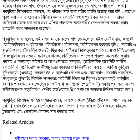
সাম্প্রতিক এক গবেষণায় দেখা গেছে, যুক্তরাষ্ট্রে প্রযুক্তি খাতে দক্ষ লোকের ঘটতি
রয়েছে প্রায় ৩০ লাখ, ইউরোপে ২৫ লাখ, যুক্তরাজ্যে ১০ লাখ, জাপানে পাঁচ লাখ।
প্রযুক্তি বিশেষজ্ঞরা বলছেন, যে পরিমাণ দক্ষ জনগোষ্ঠীর ঘাটতি রয়েছে তার যদি ১ শতাংশ
পূরণ করা যায় তাহলে ৫০ বিলিয়ন ডলার রফতানি লক্ষ্য পূরণ করা সম্ভব। এছাড়া
আফ্রিকা থেকে শুরু করে মধ্য এশিয়া প্রশান্ত মহাসগারীয় দেশগুলোতে সফটওয়্যার
রফতানি করার সম্ভাবনা রয়েছে।
প্রযুক্তিবিদরা বলেন, এই সম্ভাবনাকে কাজে লাগাতে হলে মোবাইল ডেটার দাম, কলরেট
যৌক্তিকীকরণ ও ইন্টারনেট পরিকাঠামো পর্যালোচনা; স্মার্টফোনের ব্যবহার বৃদ্ধি; সরকারি ও
জরুরি সেবায় টোল-ফ্রি ও ডেটা-ফ্রি করা; সাইবার নিরাপত্তার পর্যালোচনা ও নিশ্চিতকরণ;
ফ্রিল্যান্সারদের সমস্যা সমাধানে টাস্কফোর্স তৈরি ও পদক্ষেপ গ্রহণ; অনলাইন জুয়ার
প্রসার ও অন্যান্য সাইবার অপরাধ ঠেকাতে সমন্বয়; প্রাতিষ্ঠানিক আইসিটি সার্ভিস
রফতানি বৃদ্ধি; বিদেশি সফটওয়্যারের ব্যবহার ও নির্ভরশীলতা কমানো; জাতীয় কৃত্রিম
বুদ্ধিমত্তা (এআই), ব্লকচেইন ও আইওটি কৌশল এবং রোডম্যাপ; সরকারি প্রযুক্তি-
সংক্রান্ত টেন্ডারিং সিস্টেম সংস্কার; আইসিটি বিভাগের স্কিল ডেভেলপমেন্ট কর্মসূচির
ব্যাপক পরিবর্তন; সব ক্ষেত্রে ডিজিটাল বা ক্যাশলেস পেমেন্ট ও ট্রান্সফার প্রচলন; অ্যাপ
মনিটাইজেশন সহজীকরণ; দেশীয় হার্ডওয়্যার শিল্প স্থাপনে সহায়তা নিশ্চিত করতে হবে।
প্রযুক্তি বিশেষজ্ঞ ফাহিম মাশরুর বলেন, আমাদের দেশে ইন্টারনেটের দাম এখনো অনেক
বেশি। মোবাইল ফোনের পেনিট্রেশন ৪০ শতাংশ। উদ্যোক্তা তৈরি করতে চাইলে
ইন্টারনেট এবং মোবাইল ফোনের দাম কমাতে হবে।
Related Articles
ফাঁসছেন দলের নেতারা, আনার হত্যায় নতুন মোড়