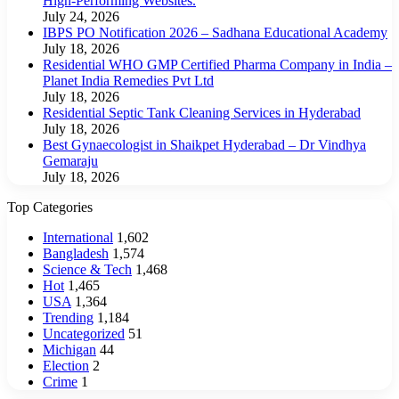
High-Performing Websites.
July 24, 2026
IBPS PO Notification 2026 – Sadhana Educational Academy
July 18, 2026
Residential WHO GMP Certified Pharma Company in India –
Planet India Remedies Pvt Ltd
July 18, 2026
Residential Septic Tank Cleaning Services in Hyderabad
July 18, 2026
Best Gynaecologist in Shaikpet Hyderabad – Dr Vindhya
Gemaraju
July 18, 2026
Top Categories
International
1,602
Bangladesh
1,574
Science & Tech
1,468
Hot
1,465
USA
1,364
Trending
1,184
Uncategorized
51
Michigan
44
Election
2
Crime
1