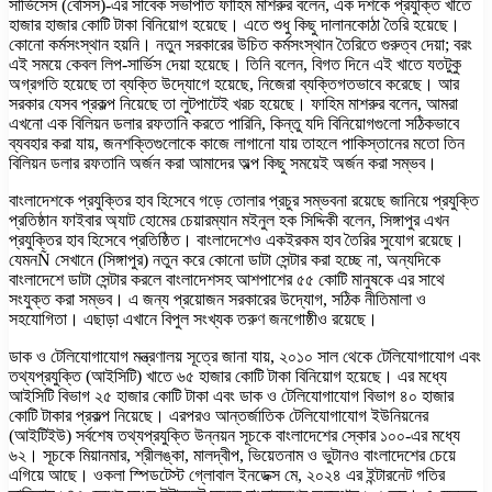
সার্ভিসেস (বেসিস)-এর সাবেক সভাপতি ফাহিম মাশরুর বলেন, এক দশকে প্রযুক্তি খাতে
হাজার হাজার কোটি টাকা বিনিয়োগ হয়েছে। এতে শুধু কিছু দালানকোঠা তৈরি হয়েছে।
কোনো কর্মসংস্থান হয়নি। নতুন সরকারের উচিত কর্মসংস্থান তৈরিতে গুরুত্ব দেয়া; বরং
এই সময়ে কেবল লিপ-সার্ভিস দেয়া হয়েছে। তিনি বলেন, বিগত দিনে এই খাতে যতটুকু
অগ্রগতি হয়েছে তা ব্যক্তি উদ্যোগে হয়েছে, নিজেরা ব্যক্তিগতভাবে করেছে। আর
সরকার যেসব প্রকল্প নিয়েছে তা লুটপাটেই খরচ হয়েছে। ফাহিম মাশরুর বলেন, আমরা
এখনো এক বিলিয়ন ডলার রফতানি করতে পারিনি, কিন্তু যদি বিনিয়োগগুলো সঠিকভাবে
ব্যবহার করা যায়, জনশক্তিগুলোকে কাজে লাগানো যায় তাহলে পাকিস্তানের মতো তিন
বিলিয়ন ডলার রফতানি অর্জন করা আমাদের অল্প কিছু সময়েই অর্জন করা সম্ভব।
বাংলাদেশকে প্রযুক্তির হাব হিসেবে গড়ে তোলার প্রচুর সম্ভবনা রয়েছে জানিয়ে প্রযুক্তি
প্রতিষ্ঠান ফাইবার অ্যাট হোমের চেয়ারম্যান মইনুল হক সিদ্দিকী বলেন, সিঙ্গাপুর এখন
প্রযুক্তির হাব হিসেবে প্রতিষ্ঠিত। বাংলাদেশেও একইরকম হাব তৈরির সুযোগ রয়েছে।
যেমনÑ সেখানে (সিঙ্গাপুর) নতুন করে কোনো ডাটা সেন্টার করা হচ্ছে না, অন্যদিকে
বাংলাদেশে ডাটা সেন্টার করলে বাংলাদেশসহ আশপাশের ৫৫ কোটি মানুষকে এর সাথে
সংযুক্ত করা সম্ভব। এ জন্য প্রয়োজন সরকারের উদ্যোগ, সঠিক নীতিমালা ও
সহযোগিতা। এছাড়া এখানে বিপুল সংখ্যক তরুণ জনগোষ্ঠীও রয়েছে।
ডাক ও টেলিযোগাযোগ মন্ত্রণালয় সূত্রে জানা যায়, ২০১০ সাল থেকে টেলিযোগাযোগ এবং
তথ্যপ্রযুক্তি (আইসিটি) খাতে ৬৫ হাজার কোটি টাকা বিনিয়োগ হয়েছে। এর মধ্যে
আইসিটি বিভাগ ২৫ হাজার কোটি টাকা এবং ডাক ও টেলিযোগাযোগ বিভাগ ৪০ হাজার
কোটি টাকার প্রকল্প নিয়েছে। এরপরও আন্তর্জাতিক টেলিযোগাযোগ ইউনিয়নের
(আইটিইউ) সর্বশেষ তথ্যপ্রযুক্তি উন্নয়ন সূচকে বাংলাদেশের স্কোর ১০০-এর মধ্যে
৬২। সূচকে মিয়ানমার, শ্রীলঙ্কা, মালদ্বীপ, ভিয়েতনাম ও ভুটানও বাংলাদেশের চেয়ে
এগিয়ে আছে। ওকলা স্পিডটেস্ট গ্লোবাল ইনডেক্স মে, ২০২৪ এর ইন্টারনেট গতির