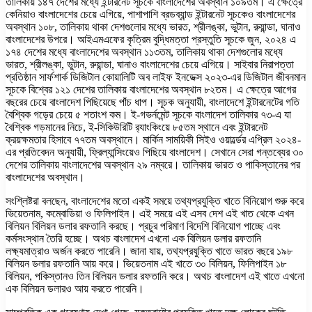
তালিকায় ১৪৭ দেশের মধ্যে ইন্টারনেট সূচকে বাংলাদেশের অবস্থান ১০৯তম। এ ক্ষেত্রে
কেনিয়াও বাংলাদেশের চেয়ে এগিয়ে, পাশাপাশি ব্রডব্যান্ড ইন্টারনেট সূচকেও বাংলাদেশের
অবস্থান ১০৮, তালিকায় থাকা দেশগুলোর মধ্যে ভারত, শ্রীলঙ্কা, ভুটান, রুয়ান্ডা, ঘানাও
বাংলাদেশের উপরে। আইএমএফের কৃত্রিম বুদ্ধিমত্তা প্রস্তুতি সূচকে জুন, ২০২৪ এ
১৭৪ দেশের মধ্যে বাংলাদেশের অবস্থান ১১৩তম, তালিকায় থাকা দেশগুলোর মধ্যে
ভারত, শ্রীলঙ্কা, ভুটান, রুয়ান্ডা, ঘানাও বাংলাদেশের চেয়ে এগিয়ে। সাইবার নিরাপত্তা
প্রতিষ্ঠান সার্ফশার্ক ডিজিটাল কোয়ালিটি অব লাইফ ইনডেক্স ২০২৩-এর ডিজিটাল জীবনমান
সূচকে বিশ্বের ১২১ দেশের তালিকায় বাংলাদেশের অবস্থান ৮২তম। এ ক্ষেত্রে আগের
বছরের চেয়ে বাংলাদেশ পিছিয়েছে পাঁচ ধাপ। সূচক অনুযায়ী, বাংলাদেশে ইন্টারনেটের গতি
বৈশ্বিক গড়ের চেয়ে ৫ শতাংশ কম। ই-গভর্নমেন্ট সূচকে বাংলাদেশ তালিকার ৭৩-এ যা
বৈশ্বিক গড়মানের নিচে, ই-সিকিউরিটি র‌্যাংকিংয়ে ৮৫তম স্থানে এবং ইন্টারনেট
ক্রয়ক্ষমতার হিসাবে ৭৭তম অবস্থানে। মার্কিন সাময়িকী সিইও ওয়ার্ল্ডের এপ্রিল ২০২৪-
এর প্রতিবেদন অনুযায়ী, ফ্রিল্যান্সিংয়েও পিছিয়ে বাংলাদেশ। সেখানে সেরা গন্তব্যের ৩০
দেশের তালিকায় বাংলাদেশের অবস্থান ২৯ নম্বরে। তালিকায় ভারত ও পাকিস্তানের পর
বাংলাদেশের অবস্থান।
সংশ্লিষ্টরা বলছেন, বাংলাদেশের মতো একই সময়ে তথ্যপ্রযুক্তি খাতে বিনিয়োগ শুরু করে
ভিয়েতনাম, কম্বোডিয়া ও ফিলিপাইন। এই সময়ে এই এসব দেশ এই খাত থেকে এখন
বিলিয়ন বিলিয়ন ডলার রফতানি করছে। প্রচুর পরিমাণ বিদেশি বিনিয়োগ পাচ্ছে এবং
কর্মসংস্থান তৈরি হচ্ছে। অথচ বাংলাদেশ এখনো এক বিলিয়ন ডলার রফতানি
লক্ষ্যমাত্রাও অর্জন করতে পারেনি। জানা যায়, তথ্যপ্রযুক্তি খাতে ভারত বছরে ১৯৮
বিলিয়ন ডলার রফতানি আয় করে। ভিয়েতনাম এই খাতে ৩০ বিলিয়ন, ফিলিপাইন ১৮
বিলিয়ন, পকিস্তানও তিন বিলিয়ন ডলার রফতানি করে। অথচ বাংলাদেশ এই খাতে এখনো
এক বিলিয়ন ডলারও আয় করতে পারেনি।