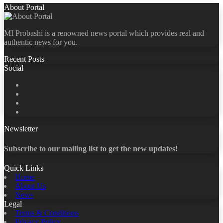
About Portal
MI Probashi is a renowned news portal which provides real and
authentic news for you.
Recent Posts
Social
Facebook
X
LinkedIn
YouTube
Newsletter
Subscribe to our mailing list to get the new updates!
Quick Links
Home
About Us
News
Legal
Terms & Conditions
Privacy Policy