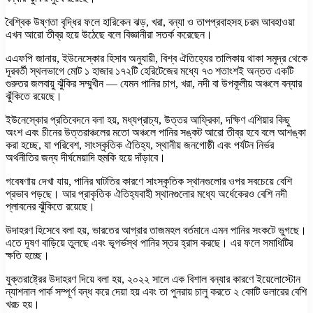
বৈশ্বিক উষ্ণতা বৃদ্ধির ফলে হারিকেন ঝড়, খরা, বন্যা ও তাপপ্রবাহসহ চরম আবহাওয়া
এখন আরো তীব্র হয়ে উঠেছে বলে বিজ্ঞানীরা সতর্ক করেছেন।
এএফপি জানায়, ইউনেস্কোর হিসাব অনুযায়ী, বিশ্ব ঐতিহ্যের তালিকায় থাকা সমুদ্র থেকে
দূরবর্তী স্থলভাগে মোট ১ হাজার ১৭২টি হেরিটেজের মধ্যে ৭৩ শতাংশই অন্তত একটি
গুরুতর জলবায়ু ঝুঁকির সম্মুখীন — যেমন পানির চাপ, খরা, নদী বা উপকূলীয় অঞ্চলে বন্যার
ঝুঁকিতে রয়েছে।
ইউনেস্কোর প্রতিবেদনে বলা হয়, মধ্যপ্রাচ্য, উত্তর আফ্রিকা, দক্ষিণ এশিয়ার কিছু
অংশ এবং চীনের উত্তরাঞ্চলের মতো অঞ্চলে পানির সঙ্কট আরো তীব্র হবে বলে আশঙ্কা
করা হচ্ছে, যা পরিবেশ, সাংস্কৃতিক ঐতিহ্য, স্থানীয় জনগোষ্ঠী এবং পর্যটন নির্ভর
অর্থনীতির জন্য দীর্ঘমেয়াদি হুমকি হয়ে দাঁড়াবে।
গবেষণায় দেখা যায়, পানির ঘাটতির কারণে সাংস্কৃতিক স্থানগুলোর ওপর সবচেয়ে বেশি
প্রভাব পড়ছে। আর প্রাকৃতিক ঐতিহ্যবাহী স্থানগুলোর মধ্যে অর্ধেকেরও বেশি নদী
প্লাবনের ঝুঁকিতে রয়েছে।
উদাহরণ হিসেবে বলা হয়, ভারতের আগ্রার তাজমহল বর্তমানে এমন পানির সংকটে ভুগছে।
এতে দূষণ বাড়িয়ে তুলছে এবং ভূগর্ভস্থ পানির স্তর হ্রাস করছে। এর ফলে সমাধিটির
ক্ষতি হচ্ছে।
যুক্তরাষ্ট্রের উদাহরণ দিয়ে বলা হয়, ২০২২ সালে এক বিশাল বন্যার কারণে ইয়েলোস্টোন
ন্যাশনাল পার্ক সম্পূর্ণ বন্ধ করে দেয়া হয় এবং তা পুনরায় চালু করতে ২ কোটি ডলারের বেশি
খরচ হয়।