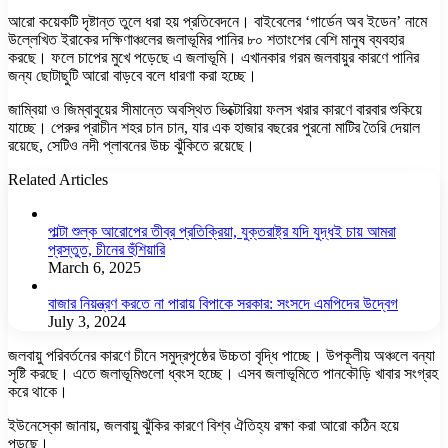
আরো কয়েকটি দৃষ্টান্ত তুলে ধরা হয় প্রতিবেদনে। বাইবেলের ‘গার্ডেন অব ইডেন’ নামে
উল্লেখিত ইরাকের দক্ষিণাঞ্চলের জলাভূমির পানির ৮০ শতাংশের বেশি মানুষ ব্যবহার
করছে। ফলে চাপের মুখে পড়েছে এ জলাভূমি। এখানকার গরম জলবায়ুর কারণে পানির
জন্য ছোটাছুটি আরো বাড়বে বলে ধারণা করা হচ্ছে।
জাম্বিয়া ও জিম্বাবুয়ের সীমান্তে অবস্থিত ভিক্টোরিয়া ফলস খরার কারণে বারবার শুকিয়ে
যাচ্ছে। পেরুর প্রাচীন শহর চান চান, যার এক হাজার বছরের পুরনো মাটির তৈরি দেয়াল
রয়েছে, সেটিও নদী প্লাবনের উচ্চ ঝুঁকিতে রয়েছে।
Related Articles
পাল্টা শুল্ক আরোপের তীব্র প্রতিক্রিয়া, যুক্তরাষ্ট্র যদি যুদ্ধই চায় আমরা
প্রস্তুত, চীনের হুঁশিয়ারি
March 6, 2025
বাজার নিয়ন্ত্রণ করতে না পারায় বিপাকে সরকার: সংসদে এমপিদের উদ্বেগ
July 3, 2024
জলবায়ু পরিবর্তনের কারণে চীনে সমুদ্রপৃষ্ঠের উচ্চতা বৃদ্ধি পাচ্ছে। উপকূলীয় অঞ্চলে বন্যা
সৃষ্টি করছে। এতে জলাভূমিগুলো ধ্বংস হচ্ছে। এসব জলাভূমিতে পানকৌড়ি খাবার সংগ্রহ
করে থাকে।
ইউনেস্কো জানায়, জলবায়ু ঝুঁকির কারণে বিশ্ব ঐতিহ্য রক্ষা করা আরো কঠিন হয়ে
পড়ছে।