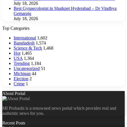
July 18, 2026
Best Gynaecologist in Shaikpet Hyderabad – Dr Vindhya
Gemaraju
July 18, 2026
Top Categories
International
1,602
Bangladesh
1,574
Science & Tech
1,468
Hot
1,465
USA
1,364
Trending
1,184
Uncategorized
51
Michigan
44
Election
2
Crime
1
About Portal
MI Probashi is a renowned news portal which provides real and
authentic news for you.
Recent Posts