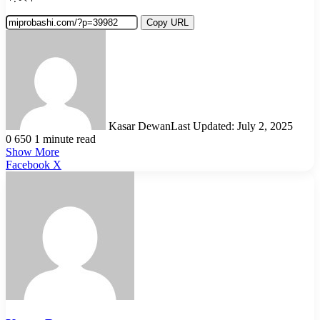
Copy URL
Kasar Dewan
Last Updated: July 2, 2025
0
650
1 minute read
Show More
LinkedIn
Pinterest
Reddit
WhatsApp
Telegram
Viber
Share
Facebook
X
via
Email