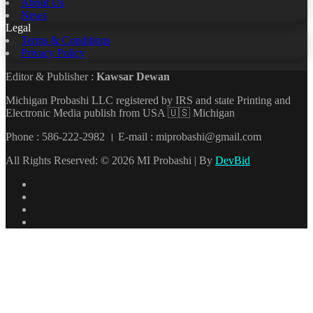
About Us
News
Legal
Terms & Conditions
Privacy Policy
Editor & Publisher :
Kawsar Dewan
Michigan Probashi LLC registered by IRS and state Printing and
Electronic Media publish from USA 🇺🇸 Michigan
Phone : 586-222-2982 । E-mail : miprobashi@gmail.com
All Rights Reserved: © 2026 MI Probashi | By
DevBid
Facebook
X
LinkedIn
YouTube
Back
to
top
button