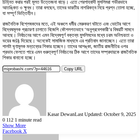
চিহ্নিত করার পরই মূলত উত্তেজনা বাড়ে। এতে শেরশাহবাদী মুসলিমরা গভীরভাবে
আতঙ্কিত ও ক্ষুব্ধ। তারা বলছেন, তাদের ভারতীয় নাগরিকত্ব নিয়ে প্রশ্ন তোলা হচ্ছে,
যা সম্পূর্ণ ভিত্তিহীন।
রাজনৈতিক বিশ্লেষকদের মতে, এই অঞ্চলে ধর্মীয় মেরুকরণ ঘটাতে এবং ভোটের আগে
বিদ্বেষমূলক প্রচারণা চালাতে বিজেপি কৌশলগতভাবে ‘অনুপ্রবেশকারী’র বিষয়টি সামনে
আনছে। নির্বাচনের আগে এমন বিদ্বেষপূর্ণ বক্তব্য মুসলিমদের মধ্যে চরম অনিশ্চয়তা ও
ভয়ের জš§ দিয়েছে। অনেকেই সামাজিক মাধ্যমে এর প্রতিবাদ জানাচ্ছেন। এতে তারা
পালটা ঘৃণামূলক মন্তব্যের শিকার হচ্ছেন। তাদের আশঙ্কা, জাতীয় রাজনীতির ওপর
প্রভাব ফেলতে পারে এমন গুরুত্বপূর্ণ নির্বাচনের ঠিক আগে তাদের সম্প্রদায়কে রাজনৈতিক
শিকার বানানো হচ্ছে।
Copy URL
Kasar Dewan
Last Updated: October 9, 2025
0
112
1 minute read
Show More
LinkedIn
Pinterest
Reddit
WhatsApp
Telegram
Viber
Share
Facebook
X
via