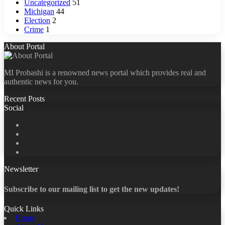
Uncategorized
51
Michigan
44
Election
2
Crime
1
About Portal
MI Probashi is a renowned news portal which provides real and
authentic news for you.
Recent Posts
Social
Facebook
X
LinkedIn
YouTube
Newsletter
Subscribe to our mailing list to get the new updates!
Quick Links
Home