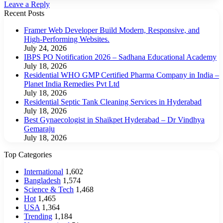
Leave a Reply
Recent Posts
Framer Web Developer Build Modern, Responsive, and
High-Performing Websites.
July 24, 2026
IBPS PO Notification 2026 – Sadhana Educational Academy
July 18, 2026
Residential WHO GMP Certified Pharma Company in India –
Planet India Remedies Pvt Ltd
July 18, 2026
Residential Septic Tank Cleaning Services in Hyderabad
July 18, 2026
Best Gynaecologist in Shaikpet Hyderabad – Dr Vindhya
Gemaraju
July 18, 2026
Top Categories
International
1,602
Bangladesh
1,574
Science & Tech
1,468
Hot
1,465
USA
1,364
Trending
1,184