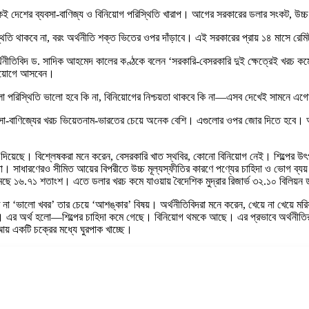
 থেকেই দেশের ব্যবসা-বাণিজ্য ও বিনিয়োগ পরিস্থিতি খারাপ। আগের সরকারের ডলার সংকট, উচ্চ
িস্থিতি থাকবে না, বরং অর্থনীতি শক্ত ভিতের ওপর দাঁড়াবে। এই সরকারের প্রায় ১৪ মাসে রেমি
 অর্থনীতিবিদ ড. সাদিক আহমেদ কালের কণ্ঠকে বলেন ‘সরকারি-বেসরকারি দুই ক্ষেত্রেই খর
িনিয়োগে আসবেন।
খলা পরিস্থিতি ভালো হবে কি না, বিনিয়োগের নিশ্চয়তা থাকবে কি না—এসব দেখেই সামনে এ
বসা-বাণিজ্যের খরচ ভিয়েতনাম-ভারতের চেয়ে অনেক বেশি। এগুলোর ওপর জোর দিতে হবে। অর্
’
জন্ম দিয়েছে। বিশ্লেষকরা মনে করেন, বেসরকারি খাত স্থবির, কোনো বিনিয়োগ নেই। শিল্পের
ো। সাধারণেরও সীমিত আয়ের বিপরীতে উচ্চ মূল্যস্ফীতির কারণে পণ্যের চাহিদা ও ভোগ ব্যয় 
ে ১৬.৭১ শতাংশ। এতে ডলার খরচ কমে যাওয়ায় বৈদেশিক মুদ্রার রিজার্ভ ৩২.১০ বিলিয়ন 
ভালো খবর’ তার চেয়ে ‘আশঙ্কার’ বিষয়। অর্থনীতিবিদরা মনে করেন, খেয়ে না খেয়ে মরিয়া হয়
়ে। এর অর্থ হলো—শিল্পের চাহিদা কমে গেছে। বিনিয়োগ থমকে আছে। এর প্রভাবে অর্থনীতির 
আয় একটি চক্রের মধ্যে ঘুরপাক খাচ্ছে।