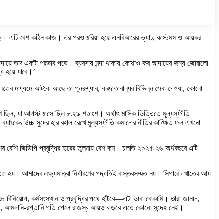
িচ্ছে। এটি বেশ কঠিন কাজ। এর পরও মরিয়া হয়ে এনবিআরের ভ্যাট, কাস্টমস ও আয়কর
ব আদায়ে তার একটা প্রভাব পড়ে। ব্যবসায় মন্দা থাকায় কোথাও কর আদায়ের জন্য জোরালো
্ধ হয়ে যাবে।’
তের মাধ্যমে আটকে আছে তা পুনরুদ্ধার, করদাতাবান্ধব বিভিন্ন সেবা দেওয়া, কোনো
তাংশ ছিল, যা আগস্ট মাসে ছিল ৮.২৯ শতাংশ। অর্থাৎ মাসিক ভিত্তিতে মূল্যস্ফীতি
য় ব্যাংকের উচ্চ সুদের হার বহাল রেখে মূল্যস্ফীতি কমানোর নীতির কাঙ্ক্ষিত ফল এখনো
ংশের বেশি জিডিপি প্রবৃদ্ধির হারের তুলনায় বেশ কম। চলতি ২০২৫-২৬ অর্থবছরে এটি
তে হয়। আমাদের লক্ষ্যমাত্রা নির্ধারণের পদ্ধতিই বাস্তবসম্মত নয়। সিগারেট খাতের আয়
চ বিনিয়োগ, কর্মসংস্থান ও প্রবৃদ্ধির পথে হাঁটবে—এটা ভাবা বোকামি। তাঁরা জানান,
য়োগ, আমদানি-রপ্তানি গতি পেলে রাজস্ব আয়ও বাড়বে এতে কোনো সন্দেহ নেই।