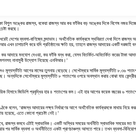
থাকা বিপুল অঙ্কের রাজস্ব, বকেয়া রাজস্ব আর কর ফাঁকির বড় অঙ্কের দিকে বিশেষ নজর দ
চেষ্টা করছে।
ন ধরেই দেশের ব্যবসা-বাণিজ্যে মন্দাভাব। অর্থনৈতিক কার্যক্রমে স্থবিরতা দেখা দিলে রাজস্
 আর এখন চাপাচাপি করে যদি প্রতিষ্ঠানের ক্ষতি হয়, তাহলে রাজস্ব আদায়ের একটি দরজাই বন
র আদায়ে মনযোগ দেওয়া, কর ফাঁকি বন্ধ করা, যেসব বিতর্কিত-অবিতর্কিত করের টাকা আদাল
োমেশনসহ নানামুখী উদ্যোগ নিয়েছে এনবিআর।’
াসেও মূল্যস্ফীতি আগের মাসের তুলনায় বেড়েছে। সেপ্টেম্বরে সার্বিক মূল্যস্ফীতি ৮.৩৬ শ
ড়েছে। অন্যদিকে সেপ্টেম্বরে মূল্যস্ফীতি ৮ শতাংশের ওপরে অবস্থান করায় বোঝা যায় কেন্দ্রী
র সাময়িক হিসাবে জিডিপি প্রবৃদ্ধির হার ৪ শতাংশের কম। এই হার আগের কয়েক বছরের ৬ শতা
কে বলেন, ‘রাজস্ব আদায়ের লক্ষ্য নির্ধারণের আগে অর্থনৈতিক কার্যক্রমকে মাথায় নিয়ে কর
ায় হয়েছে, এতে কোনো প্রচেষ্টা নেই।’
মবে, রাজস্ব কমবে এটাই স্বাভাবিক। একটি অস্থির সময়ের অর্থনীতি স্বাভাবিক সময়ের মত উচ্
য়ার পর সার্বিক ব্যবসা ও অর্থনীতিতে একটা প্রাণচাঞ্চল্য আসতে পারে। তখন ব্যবসা-বিনি