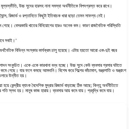
 মূল্যস্ফীতি, উচ্চ সুদের হারসহ নানা সমস্যা অর্থনীতিকে বিপদগ্রস্ত করে রাখে।
ট্যান্স, রিজার্ভ ও রপ্তানিতে কিছুটা ইতিবাচক ধারা ছাড়া তেমন সাফল্য নেই।
চ কমে গেছে। বেসরকারি খাতের বিনিয়োগের হারও অনেক কম। কারণ রাজনৈতিক পরিস্থিতি
গোবে সবাই।’
থনৈতিক বিভিন্ন সংস্কার কার্যক্রম চালু হয়েছে। এটায় হয়তো আরো এক-দুই বছর
 উৎপাদন সংকুচিত। একে একে কারখানা বন্ধ হচ্ছে। উচ্চ সুদে কেউ ব্যবসার প্রসার ঘটাতে
কমে গেছে। যার ফলে কমছে আমদানি। বিশেষ করে শিল্পের কাঁচামাল, যন্ত্রপাতি ও যন্ত্রাংশ
ডলারে উন্নীত হয়।
ে কেন্দ্রীয় ব্যাংক বৈদেশিক মুদ্রার রিজার্ভ বাড়াচ্ছে ঠিক আছে; কিন্তু অর্থনীতিতে
গতি স্লথ হয়। মানুষ কাজ হারায়। ব্যবসার আয় কমে যায়। প্রবৃদ্ধি কমে যায়।