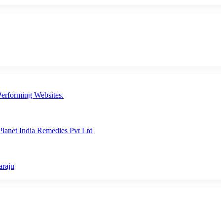
erforming Websites.
lanet India Remedies Pvt Ltd
araju