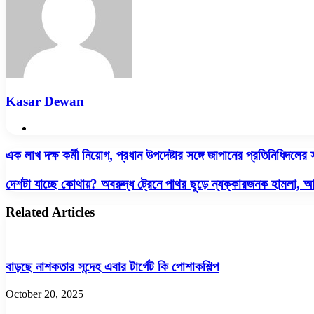
Kasar Dewan
Website
এক
এক লাখ দক্ষ কর্মী নিয়োগ, প্রধান উপদেষ্টার সঙ্গে জাপানের প্রতিনিধিদলের স
লাখ
দক্ষ
দেশটা
দেশটা যাচ্ছে কোথায়? অবরুদ্ধ ট্রেনে পাথর ছুড়ে ন্যক্কারজনক হামলা,
কর্মী
যাচ্ছে
নিয়োগ,
কোথায়?
Related Articles
প্রধান
অবরুদ্ধ
উপদেষ্টার
ট্রেনে
সঙ্গে
পাথর
জাপানের
ছুড়ে
বাড়ছে নাশকতার সন্দেহ এবার টার্গেট কি পোশাকশিল্প
প্রতিনিধিদলের
ন্যক্কারজনক
সাক্ষাৎ
হামলা,
October 20, 2025
আহত
২০