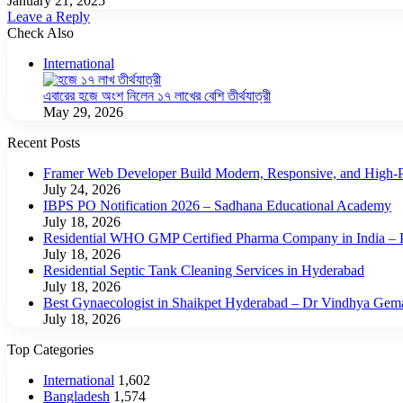
January 21, 2025
Leave a Reply
Check Also
Close
International
এবারের হজে অংশ নিলেন ১৭ লাখের বেশি তীর্থযাত্রী
May 29, 2026
Recent Posts
Framer Web Developer Build Modern, Responsive, and High-P
July 24, 2026
IBPS PO Notification 2026 – Sadhana Educational Academy
July 18, 2026
Residential WHO GMP Certified Pharma Company in India – P
July 18, 2026
Residential Septic Tank Cleaning Services in Hyderabad
July 18, 2026
Best Gynaecologist in Shaikpet Hyderabad – Dr Vindhya Gem
July 18, 2026
Top Categories
International
1,602
Bangladesh
1,574