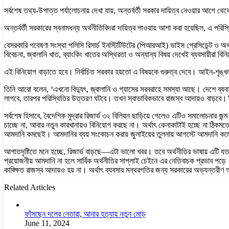
সর্বশেষ তথ্য-উপাত্ত পর্যালোচনায় দেখা যায়, অন্তর্বর্তী সরকার দায়িত্ব নেওয়ার আগে
অন্তর্বর্তী সরকারের স্বনামধন্য অর্থনীতিবিদরা দায়িত্ব পাওয়ায় আশা করা হয়েছিল, এ পর
বেসরকারি গবেষণা সংস্থা পলিসি রিসার্চ ইনস্টিটিউটের (পিআরআই) ভাইস প্রেসিডেন্ট ও
বিবেচনা, জ্বালানি খাত, ব্যাংকিং খাতের অস্থিরতা ও অন্যান্য বিষয় দেখেই ব্যবসায়ীরা ব
এই বিনিয়োগ বাড়াতে হবে। নির্বাচিত সরকার হয়তো এ বিষয়কে গুরুত্ব দেবে। আইন-শৃঙ্
তিনি আরো বলেন, ‘এখনো বিদ্যুৎ, জ্বালানি ও গ্যাসের সরবরাহে সমস্যা আছে। দেশে ব্য
লাগবে, তারপর পরিস্থিতির উত্তরণ ঘটবে। তখন স্বাভাবিকভাবে রাজস্ব আদায়ও বাড়বে।
সর্বশেষ হিসাবে, বৈদেশিক মুদ্রার রিজার্ভ ৩২ বিলিয়ন ছাড়িয়ে গেলেও এটিও সমালোচনার 
চাচ্ছে না, আবার নতুন কারখানায়ও বিনিয়োগ করছে না। অর্থাৎ কেনাকাটাই হচ্ছে না ঠিকমত
আমদানি কমছেই। আমদানির ব্যয় সংকোচন করায় জুলাইয়ের তুলনায় আগস্টে আমদানি কমেছ
আপাতদৃষ্টিতে মনে হচ্ছে, রিজার্ভ বাড়ছে—এটা ভালো খবর। তবে অর্থনীতির ভাষায় এটি যত না ‘
প্রয়োজনীয় আমদানি না হলে সার্বিক অর্থনীতির সাপ্লাই চেইনে এর নেতিবাচক প্রভাব পড
কাঙ্ক্ষিত রাজস্ব আদায়ও হয় না। অর্থাৎ ব্যবসার মন্থরগতির জন্য সরকারের অভ্যন্তরীণ 
Related Articles
ফাঁসছেন দলের নেতারা, আনার হত্যায় নতুন মোড়
June 11, 2024