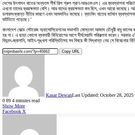
দেশের উৎপাদন খাতের অন্যতম শীর্ষ শিল্প গ্রুপ প্রাণ-আরএফএল। এর ব্যবস্থাপনা পরিচ
এখনো তাদের ক্রয়ক্ষমতা বেশি। আর যাদের ক্রয়ক্ষমতা কম ছিল, এখন আরো কমেছে। আমর
ডলারসংক্রান্ত নীতির কারণে এখন আমদানিও কমেছে। ব্যাংকিং খাতের বর্তমান ব্যবস্থাপনার 
ঘাটতিতে পড়েছে।’
বাংলাদেশ কোল্ড স্টোরেজ অ্যাসোসিয়েশনের সভাপতি মোস্তফা আজাদ চৌধুরী বাবু কালের কণ্
হয় না। এ ছাড়া কোনো ব্যবসায়ী বিনিয়োগের আগে দীর্ঘমেয়াদি পরিকল্পনা করেন। সরকার 
বিদ্যুৎ-জ্বালানি, আইন-শৃঙ্খলা পরিস্থিতিসহ সব বিষয়ে কী সিদ্ধান্ত নেয় সে বিবেচনায়
Copy URL
Kasar Dewan
Last Updated: October 28, 2025
0
89
4 minutes read
Show More
LinkedIn
Pinterest
Reddit
WhatsApp
Telegram
Viber
Share
Facebook
X
via
Email