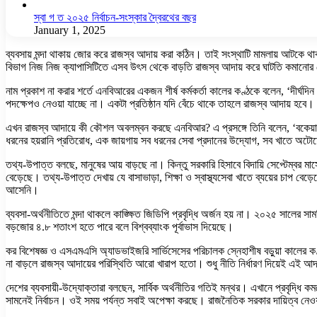
স্বা গ ত ২০২৫ নির্বাচন-সংস্কার দ্বৈরথের বছর
January 1, 2025
ব্যবসায় মন্দা থাকায় জোর করে রাজস্ব আদায় করা কঠিন। তাই সংস্থাটি মামলায় আটকে 
বিভাগ নিজ নিজ ক্যাপাসিটিতে এসব উৎস থেকে বাড়তি রাজস্ব আদায় করে ঘাটতি কমানোর 
নাম প্রকাশ না করার শর্তে এনবিআরের একজন শীর্ষ কর্মকর্তা কালের কণ্ঠকে বলেন, ‘দীর্ঘদি
পদক্ষেপও নেওয়া যাচ্ছে না। একটা প্রতিষ্ঠান যদি বেঁচে থাকে তাহলে রাজস্ব আদায় হবে।
এখন রাজস্ব আদায়ে কী কৌশল অবলম্বন করছে এনবিআর? এ প্রসঙ্গে তিনি বলেন, ‘বকেয়া ক
ধরনের হয়রানি প্রতিরোধ, এক জায়গায় সব ধরনের সেবা প্রদানের উদ্যোগ, সব খাতে অট
তথ্য-উপাত্ত বলছে, মানুষের আয় বাড়ছে না। কিন্তু সরকারি হিসাবে বিদায়ি সেপ্টেম্বর ম
বেড়েছে। তথ্য-উপাত্ত দেখায় যে বাসাভাড়া, শিক্ষা ও স্বাস্থ্যসেবা খাতে ব্যয়ের চাপ বে
আসেনি।
ব্যবসা-অর্থনীতিতে মন্দা থাকলে কাঙ্ক্ষিত জিডিপি প্রবৃদ্ধি অর্জন হয় না। ২০২৫ সালে
বড়জোর ৪.৮ শতাংশ হতে পারে বলে বিশ্বব্যাংক পূর্বাভাস দিয়েছে।
কর বিশেষজ্ঞ ও এসএমএসি অ্যাডভাইজরি সার্ভিসেসের পরিচালক স্নেহাশীষ বড়ুয়া কালের কণ্ঠ
না বাড়লে রাজস্ব আদায়ের পরিস্থিতি আরো খারাপ হতো। শুধু নীতি নির্ধারণ দিয়েই এই আদ
দেশের ব্যবসায়ী-উদ্যোক্তারা বলছেন, সার্বিক অর্থনীতির গতিই মন্থর। এখানে প্রবৃদ্ধি ক
সামনেই নির্বাচন। ওই সময় পর্যন্ত সবাই অপেক্ষা করছে। রাজনৈতিক সরকার দায়িত্ব নেও